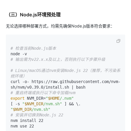
（三）Node.js环境预处理
无论选择哪种部署方式，均需先确保Node.js版本符合要求：
# 检查当前Node.js版本
# 输出需为v22.x.x及以上，否则执行以下步骤升级
# Linux/macOS通过nvm安装Node.js 22（推荐，不污染系
统环境）
curl -o- https://raw.githubusercontent.com/nvm-
# 重启终端或执行以下命令加载nvm
export
 NVM_DIR=
"
$HOME
/.nvm"
[ -s 
"
$NVM_DIR
/nvm.sh"
 ] && \. 
"
$NVM_DIR
/nvm.sh"
# 安装并切换到Node.js 22
nvm install 22

nvm use 22
