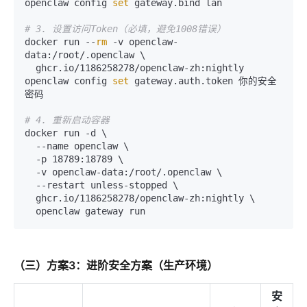
openclaw config 
set
 gateway.bind lan

# 3. 设置访问Token（必填，避免1008错误）
docker run --
rm
 -v openclaw-
data:/root/.openclaw \

  ghcr.io/1186258278/openclaw-zh:nightly 
openclaw config 
set
 gateway.auth.token 你的安全
密码

# 4. 重新启动容器
docker run -d \

  --name openclaw \

  -p 18789:18789 \

  -v openclaw-data:/root/.openclaw \

  --restart unless-stopped \

  ghcr.io/1186258278/openclaw-zh:nightly \

（三）方案3：进阶安全方案（生产环境）
安