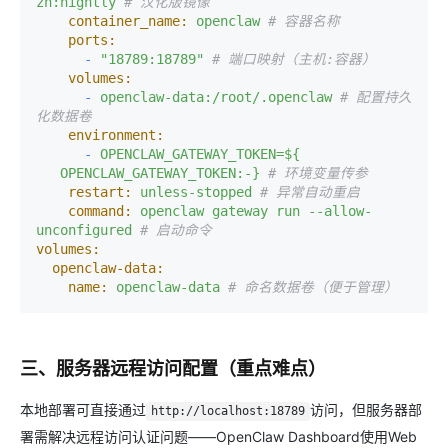
zh:nightly
# 汉化版镜像
container_name:
openclaw
# 容器名称
ports:
-
"18789:18789"
# 端口映射（主机:容器）
volumes:
-
openclaw-data:/root/.openclaw
# 配置持久
化数据卷
environment:
-
OPENCLAW_GATEWAY_TOKEN=${
OPENCLAW_GATEWAY_TOKEN:-}
# 环境变量传参
restart:
unless-stopped
# 异常自动重启
command:
openclaw
gateway
run
--allow-
unconfigured
# 启动命令
volumes:
openclaw-data:
name:
openclaw-data
# 命名数据卷（便于管理）
三、服务器远程访问配置（重点难点）
本地部署可直接通过
访问，但服务器部
http://localhost:18789
署需解决远程访问认证问题——OpenClaw Dashboard使用Web