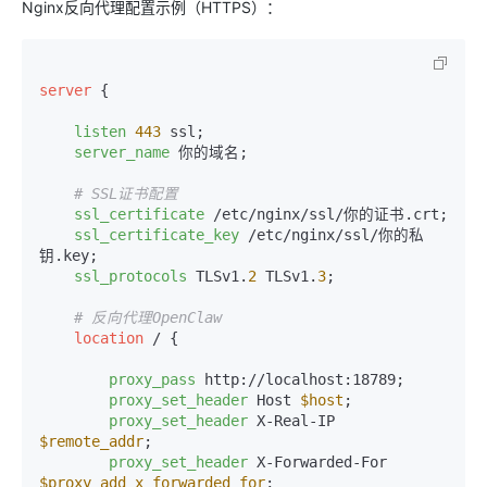
Nginx反向代理配置示例（HTTPS）：
server
 {

listen
443
 ssl;

server_name
 你的域名;

# SSL证书配置
ssl_certificate
 /etc/nginx/ssl/你的证书.crt;

ssl_certificate_key
 /etc/nginx/ssl/你的私
钥.key;

ssl_protocols
 TLSv1.
2
 TLSv1.
3
;

# 反向代理OpenClaw
location
 / {

proxy_pass
 http://localhost:18789;

proxy_set_header
 Host 
$host
;

proxy_set_header
 X-Real-IP 
$remote_addr
;

proxy_set_header
 X-Forwarded-For 
$proxy_add_x_forwarded_for
;
