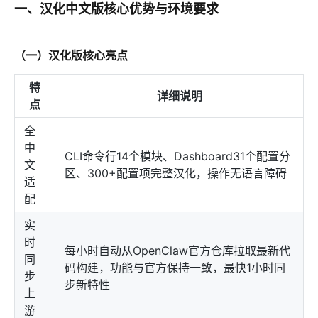
一、汉化中文版核心优势与环境要求
（一）汉化版核心亮点
特
详细说明
点
全
中
CLI命令行14个模块、Dashboard31个配置分
文
区、300+配置项完整汉化，操作无语言障碍
适
配
实
时
每小时自动从OpenClaw官方仓库拉取最新代
同
码构建，功能与官方保持一致，最快1小时同
步
步新特性
上
游