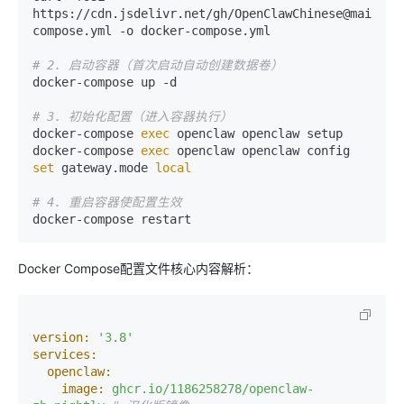
https://cdn.jsdelivr.net/gh/OpenClawChinese@main/do
compose.yml -o docker-compose.yml

# 2. 启动容器（首次启动自动创建数据卷）
docker-compose up -d

# 3. 初始化配置（进入容器执行）
docker-compose 
exec
 openclaw openclaw setup

docker-compose 
exec
 openclaw openclaw config 
set
 gateway.mode 
local
# 4. 重启容器使配置生效
Docker Compose配置文件核心内容解析：
version:
'3.8'
services:
openclaw:
image:
ghcr.io/1186258278/openclaw-