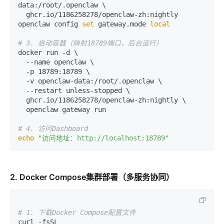
data:/root/.openclaw \

  ghcr.io/1186258278/openclaw-zh:nightly 
openclaw config 
set
 gateway.mode 
local
# 3. 启动容器（映射18789端口，后台运行）
docker run -d \

  --name openclaw \

  -p 18789:18789 \

  -v openclaw-data:/root/.openclaw \

  --restart unless-stopped \

  ghcr.io/1186258278/openclaw-zh:nightly \

  openclaw gateway run

# 4. 访问Dashboard
echo
"访问地址：http://localhost:18789"
2. Docker Compose集群部署（多服务协同）
# 1. 下载Docker Compose配置文件
curl -fsSL 