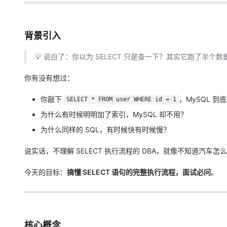
大模型解决方案
迁移与运维管理
快速部署 Dify，高效搭建 
背景引入
专有云
💡 说白了：你以为 SELECT 只是查一下？其实它跑了半个数
10 分钟在聊天系统中增加
你有没有想过：
你敲下
，MySQL 到
SELECT * FROM user WHERE id = 1
为什么有时候明明加了索引，MySQL 却不用？
为什么同样的 SQL，有时候快有时候慢？
说实话，不理解 SELECT 执行流程的 DBA，就像不知道汽
今天的目标：
搞懂 SELECT 语句的完整执行流程，面试必问
。
核心概念