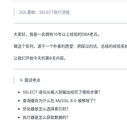
存储
天池大赛
Qwen3.7-Plus
云解析DNS
解决方案免费试用 新老
电子合同
最高领取价值200元试用
能看、能想、能动手的多模
安全
网络与CDN
SQL基础：SELECT执行流程
AI 算法大赛
畅捷通
大数据开发治理平台 Data
AI 产品 免费试用
网络
安全
云开发大赛
Qwen3-VL-Plus
Tableau 订阅
1亿+ 大模型 tokens 和 
可观测
入门学习赛
大家好，我是一名拥有10年以上经验的DBA老兵。
中间件
AI空中课堂在线直播课
云防火墙
140+云产品 免费试用
上云与迁云
云原生的云上边界网络安全
产品新客免费试用，最长1
做这个系列，源于一个朴素的愿望：把踩过的坑、总结的经验系
数据库
生态解决方案
大模型服务
企业出海
大模型ACA认证体验
大数据计算
让我们开始今天的第8天内容。
助力企业全员 AI 认知与能
行业生态解决方案
千问AI平台-Token Plan
政企业务
媒体服务
开发者生态解决方案
🎯
面试考点
企业服务与云通信
千问AI平台-模型体验
AI 开发和 AI 应用解决
在线体验全尺寸、多种模态
SELECT 语句从输入到输出经历了哪些步骤？
域名与网站
查询缓存为什么在 MySQL 8.0 被移除了？
Happy 系列大模型
终端用户计算
优化器是怎么选择索引的？
Serverless
执行器是怎么获取数据的？
开发工具