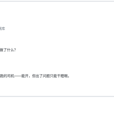
AI 应用
10分钟微调：让0.6B模型媲美235B模
多模态数据信
型
依托云原生高可用架构,实现Dify私有化部署
用1%尺寸在特定领域达到大模型90%以上效果
据库
一个 AI 助手
超强辅助，Bol
即刻拥有 DeepSeek-R1 满血版
在企业官网、通讯软件中为客户提供 AI 客服
多种方案随心选，轻松解锁专属 DeepSeek
底做了什么？
车怎么跑的司机——能开，但出了问题只能干瞪眼。