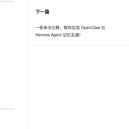
下一篇
息提取
与 AI 智能体进行实时音视频通话
从文本、图片、视频中提取结构化的属性信息
构建支持视频理解的 AI 音视频实时通话应用
一条命令迁移，帮你实现 OpenClaw 与
t.diy 一步搞定创意建站
构建大模型应用的安全防护体系
Hermes Agent 记忆互通！
通过自然语言交互简化开发流程,全栈开发支持
通过阿里云安全产品对 AI 应用进行安全防护