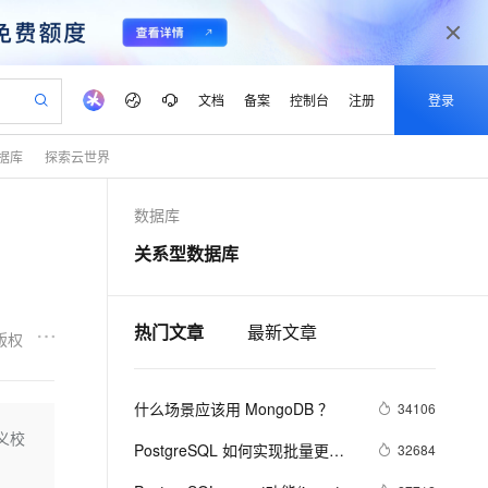
文档
备案
控制台
注册
登录
据库
探索云世界
验
作计划
器
AI 活动
专业服务
服务伙伴合作计划
开发者社区
加入我们
产品动态
服务平台百炼
阿里云 OPC 创新助力计划
数据库
一站式生成采购清单，支持单品或批量购买
io：打造专属 AI 语音助手
S产品伙伴计划（繁花）
峰会
CS
造的大模型服务与应用开发平台
一句话生成原生可编辑精美 PPT 文稿
AI 生产力先锋
Al MaaS 服务伙伴赋能合作
域名
博文
Careers
至高可申请百万元
Qwen3.8-Max 模型上线
关系型数据库
开启高性价比 AI 编程新体验
弹性可伸缩的云计算服务
Qwen-Audio-3.0-Realtime 端到端实时语音角色扮演
输入一句话想法, 轻松生成专业的 PPT
先锋实践拓展 AI 生产力的边界
Token 补贴，五大权
计划
海大会
伙伴信用分合作计划
商标
问答
社会招聘
益加速 OPC 成功
eek-V4-Pro
SS
一键部署幻兽帕鲁游戏服务器
飞天发布时刻
HOT
Open Search 向量检索版支
划
备案
电子书
校园招聘
pSeek-V4-Pro
视频创作，一键激活电商全链路生产力
稳定、安全、高性价比、高性能的云存储服务
一键购买专属联机服务器，轻松开启游戏
所见，即是所愿
持视频检索 Pipeline 功能
热门文章
最新文章
更多支持
版权
划
公司注册
镜像站
视频生成
语音识别与合成
专属 QwenPaw
漫剧工坊：一站式动画创作平台
AI 实训营
HOT
应用身份服务 (IDaaS)
合作伙伴培训与认证
划
上云迁移
站生成，高效打造优质广告素材
全接入的云上超级电脑
从聊天伙伴进化为能主动干活的本地数字员工
快速生产连贯的高质量长漫剧
从基础到进阶，Agent 创客手把手教你
OpenClaw 管理能力上线
什么场景应该用 MongoDB ？
lScope
34106
我要反馈
e-1.1-T2V
Qwen3-TTS-Flash
查询合作伙伴
n Alibaba Cloud ISV 合作
代维服务
建企业门户网站
10 分钟搭建微信、支付宝小程序
义校
MaxCompute MaxFrame 提
畅细腻的高质量视频
离线语音合成大模型，多语言方言自适应，低延迟高稳定
PostgreSQL 如何实现批量更
32684
创新加速
ope
登录合作伙伴管理后台
我要建议
站，无忧落地极速上线
以可视化方式快速构建移动和 PC 门户网站
国内短信简单易用，安全可靠，秒级触达，全球覆盖200+国家和地区。
高效部署网站，快速应用到小程序
供自动弹性内存功能
新、删除、插入