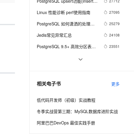
安全
PostgreSQL upsert功能(insert 
27712
我要投诉
e-1.1-I2V
Cosyvoice-V3-Flash
PolarDB
上云场景组合购
Milvus 弹性伸缩功能新增节
伴
on conflict do)的用法
漫剧创作，剧本、分镜、视频高效生成
100%兼容MySQL、PostgreSQL，兼容Oracle，支持集中和分布式
覆盖90%+业务场景，专享组合折扣价
点支持范围
畅自然，细节丰富
高表现力语音合成大模型，语音克隆听感自然
Linux 性能诊断 perf使用指南
27095
VPN
ernetes 版 ACK
云聚AI 严选权益
PostgreSQL 如何潇洒的处理每
AI 原生数据库服务发布
25279
SSL 证书
2V
Fun-ASR
，一键激活高效办公新体验
理容器应用的 K8s 服务
精选AI产品，从模型到应用全链提效
Agent 数据网关
天上百TB的数据增量
文戏情感细腻自然，动作戏激烈拳拳到肉，实现更强表演能力
支持中英文自由切换，具备更强的噪声鲁棒性
Jedis常见异常汇总
堡垒机
24108
AI 用量加速计划
云原生数据库 PolarDB
防火墙
PostgreSQL 9.5+ 高效分区表实
23551
、识别商机，让客服更高效、服务更出色。
新老同享，达量后返
Agentic Database 发布
现 - pg_pathman
主机安全
应用
PostgreSQL 百亿数据 秒级响应 
21985
正则及模糊查询
PostgreSQL 触发器用法详解 - 1
21128
千问办公
NEW
AI 应用及服务市场
的智能体编程平台
一站式AI生产力平台
时序数据库分析 - TimescaleDB
20227
相关电子书
更多
AI 应用
时序数据库介绍
伶鹊
企业级人与Agent协作平台，接入和调度多个数字员工
智能客服平台，对话机器人、对话分析、智能外呼
大模型
低代码开发师（初级）实战教程
大模型服务平台百炼 - 全妙
自然语言处理
冬季实战营第三期：MySQL数据库进阶实战
应用创作平台
多模态内容创作工具，已接入 DeepSeek
数据标注
阿里巴巴DevOps 最佳实践手册
机器学习