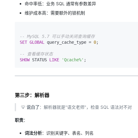
命中率低：业务 SQL 通常有参数差异
维护成本高：需要额外的锁机制
-- MySQL 5.7 可以手动关闭查询缓存
SET
GLOBAL
 query_cache_type 
=
0
;

-- 查看缓存状态
SHOW
 STATUS 
LIKE
'Qcache%'
第三步：解析器
💡
说白了
：解析器就是"语文老师"，检查 SQL 语法对不对
职责
：
词法分析
：识别关键字、表名、列名