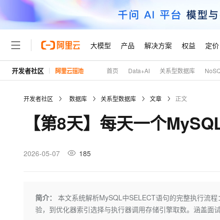
大模型
产品
解决方案
权益
定价
开发者社区
首页
Data+AI
关系型数据库
NoS
大模型
产品
解决方案
权益
定价
云市场
伙伴
服务
了解阿里云
精选产品
精选解决方案
普惠上云
产品定价
精选商城
成为销售伙伴
售前咨询
为什么选择阿里云
千问AI平台
开发者社区
数据库
关系型数据库
文章
正文
了解云产品的定价详情
大模型服务平台百炼
千问办公，解锁你的工作
普惠上云 官方力荐
分销伙伴
在线服务
网站建设
什么是云计算
大
【第8天】每天一个MyS
大模型服务与应用平台
企业级Agent产品，直接
云服务器38元/年起，超
咨询伙伴
多端小程序
技术领先
云上成本管理
售后服务
轻量应用服务器
Agency Agents：拥
官方推荐返现计划
大模型
精选产品
精选解决方案
Salesforce 国际版订阅
稳定可靠
管理和优化成本
推荐新用户得奖励，单订单
销售伙伴合作计划
2026-05-07
185
自助服务
友盟天域
安全合规
人工智能与机器学习
AI
文本生成
云数据库 RDS
HappyHorse 打造一
云工开物
无影生态合作计划
在线服务
观测云
分析师报告
高校专属算力普惠，学生认
计算
互联网应用开发
Qwen3.8-Max
HOT
Salesforce On Alibaba C
工单服务
Tuya 物联网平台阿里云
研究报告与白皮书
人工智能平台 PAI
快速拥有专属 OpenClaw
简介：
本文系统解析MySQL中SELECT语句的完整执行
大模
Consulting Partner 合
大数据
容器
智能体时代全能旗舰模型
免费试用
短信专区
一站式AI开发、训练和推
验，到优化器索引选择与执行器调用存储引擎取数。涵盖面试高
蓝凌 OA
AI 大模型销售与服务生
现代化应用