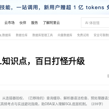
云市场
伙伴
服务
了解阿里云
QL数据库
数据仓库
数据库管理工具
向量数据库
免费试用
安全可靠数
AI 特惠
数据与 API
成为产品伙伴
企业增值服务
最佳实践
价格计算器
AI 场景体
基础软件
产品伙伴合
阿里云认证
市场活动
配置报价
大模型
自助选配和估算价格
新方式
睿译宝，AI翻译排版一步到位
智启 AI 普惠权益
产品生态集成认证中心
企业支持计划
云上春晚
域名与网站
千问官方 MaaS 平台，为开发者和 Agent 而生，新用户赠送 1 亿 + tokens 额度
Qwen Aud
AI Coding
阿里云Maa
2026 阿里云
云服务器 E
为企业打
数据集
Windows
大模型认证
模型
NEW
NEW
QL知识点，百日打怪升级
交付可用成果
值低价云产品抢先购
上传文档即自动完成翻译和格式还原
至高享 1亿+免费 tokens，加速 Al 应用落地
提供智能易用的域名与建站服务
智能编程，一键
安全可靠、
产品生态伙伴
专家技术服务
云上奥运之旅
弹性计算合作
阿里云中企出
手机三要素
宝塔 Linux
全部认证
价格优势
有专属领域专家
GLM-5.2：长任务时代开源旗舰模型
阿里云 OPC 创新助力计划
千问大模型
即刻拥有 DeepS
AI 电商营销
对象存储 O
大模型
产品生态伙伴工作台
企业增值服务台
云栖战略参考
云存储合作计
云栖大会
身份实名认证
CentOS
训练营
推动算力普惠，释放技术红利
最高返9万
多领域专家智能体,一键组建 AI 虚拟交付团队
快速构建应用程序和网站，即刻迈出上云第一步
至高百万元 Token 补贴，加速一人公司成长
多元化、高性能、安全可靠的大模型服务
真正可用的 1M 上下文,一次完成代码全链路开发
轻松解锁专属 Dee
从图文生成到
云上的中国
数据库合作计
活动全景
短信
Docker
图片和
站式影视创作平台
Hermes Agent，打造自进化智能体
Token Plan 模型订阅计划
数字证书管理服务（原SSL证书）
5 分钟轻松部署
AI 广告创作
无影云电脑
企业成长
NEW
信息公告
看见新力量
云网络合作计
OCR 文字识别
JAVA
证享300元代金券
可视化编排打通从文字构思到成片全链路闭环
全托管，含MySQL、PostgreSQL、SQL Server、MariaDB多引擎
自主进化，持久记忆，越用越聪明
Qwen3.8-Max 首发尝鲜，限时加量 10 倍，夜间低至2折
实现全站HTTPS，呈现可信的WEB访问
图文、视频一
随时随地安
魔搭 Mode
Kimi-K3
HappyHors
NEW
loud
服务实践
官网公告
金融模力时刻
Salesforce O
版
发票查验
全能环境
Claude Code + GStack 打造工程团队
千问办公，限时限量积分加倍
Qoder
低代码高效构
AI 建站
短信服务
流程：从连接器验权、（已移除的）查询缓存、解析器语法检查、预处理器语
型
NEW
作计划
Kimi 最新旗舰模型，长程编程与推理利器
让文字生成流
计划
创新中心
魔搭 ModelSc
健康状态
理服务
让AI从“聊天伙伴”进化为能干活的“数字员工”
安装技能 GStack，拥有专属 AI 工程团队
你的AI工作搭子，覆盖日常办公高频场景
面向真实软件的智能体编程平台
0 代码专业建
频考点与实战避坑指南，助DBA深入理解SQL底层机制。（239字）
客户案例
天气预报查询
操作系统
态合作计划