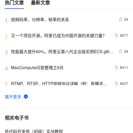
热门文章
最新文章
视频码率、分辨率、帧率的关系
24
1
又一个项目开源，阿里已成为中国开源的关键力量？
9071
2
性能最大提升60%，阿里云第八代企业级实例ECS g8i正
34
3
式上线
MaxCompute问答整理之9月
8411
4
RTMP、RTSP、HTTP视频协议详解（附：直播流地
6007
5
址、播放软件）
【YOLOv8改进 - 注意力机制】Triplet Attention：轻量有
6
6
效的三元注意力
Python PIL远程命令执行漏洞复现(CVE-2017-8291 
13
7
相关电子书
CVE-2017-8291)
低代码开发师（初级）实战教程
新年快乐 ~
528
8