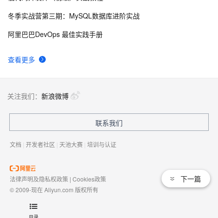
冬季实战营第三期：MySQL数据库进阶实战
50个优秀的名片设计作品欣赏
579
9
阿里巴巴DevOps 最佳实践手册
WebBrowser控件使用详解
592
10
查看更多
关注我们：
新浪微博
联系我们
文档
|
开发者社区
|
天池大赛
|
培训与认证
下一篇
法律声明及隐私权政策
|
Cookies政策
© 2009-现在 Aliyun.com 版权所有
增值电信业务经营许可证：
浙B2-20080101
域名注册服务机构许可：
浙D3-20210002
目录