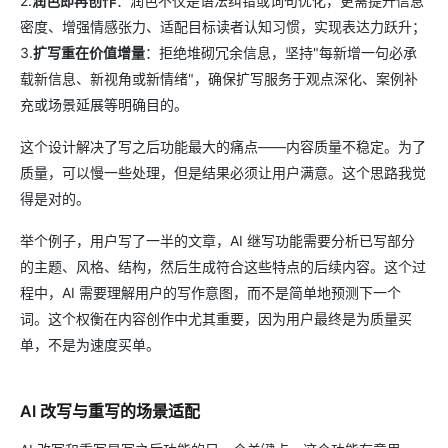
2.
润色即再创作
：润色不仅是语法纠错或词句优化，更需提升信息
密度、增强情感张力、适配目标读者认知习惯，实现表达力跃升；
3.
扩写重在价值增量
：拒绝堆砌冗余信息，坚持"每新增一句必承
载新信息、新视角或新情绪"，确保扩写服务于观点深化、案例补
充或场景延展等明确目的。
这个设计解决了写之后功能最大的痛点——内容质量不稳定。为了
质量，可以慢一些处理，但是结果必须让用户满意。这个思路我觉
得是对的。
举个例子，用户写了一半的文章，AI 继写功能需要分析已写部分
的主题、风格、结构，然后生成符合这些特点的后续内容。这个过
程中，AI 需要理解用户的写作意图，而不是简单地预测下一个
词。这个权衡在内容创作中尤其重要，因为用户最终是为质量买
单，不是为速度买单。
AI 改写与重写的场景适配