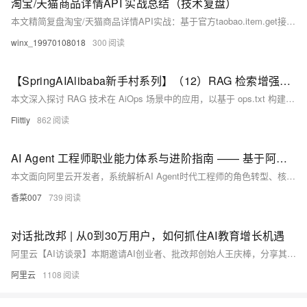
淘宝/天猫商品详情API 实战总结（技术复盘）
本文精简复盘淘宝/天猫商品详情API实战：基于官方taobao.item.get接口及合规第三方封装方案，完成鉴权适配、限流容错与结构化数据采集，稳定获取商品基础信息、SKU、价格、图文、评价等五大类数据，满足企业级商用需求。（239字）
winx_19970108018
300
【SpringAIAlibaba新手村系列】（12）RAG 检索增强生成技术
本文深入探讨 RAG 技术在 AiOps 场景中的应用，以基于 ops.txt 构建运维知识库为例，讲解了如何通过将文本切分、向量化并存入向量数据库，实现 AI 故障查询。内容涵盖 EmbeddingModel、VectorStore 的基本概念，以及利用 Redis 的 SETNX 机制防止知识库重复导入的工程实践。核心在于让 AI 结合外部知识库，更准确地回答运维问题。
Flittly
862
AI Agent 工程师职业能力体系与进阶指南 —— 基于阿里云生态的落地视角
本文面向阿里云开发者，系统解析AI Agent时代工程师的角色转型、核心技术（认知架构/记忆系统/工具协同）与三阶成长路径（原型→系统→专家），结合通义千问、PolarDB、PAI等阿里云生态实践，助工程师构建自主决策系统的工程化能力。（239字）
香菜007
739
对话批改邦 | 从0到30万用户，如何抓住AI教育增长机遇
阿里云【AI访谈录】本期邀请AI创业者、批改邦创始人王庆棒，分享其团队如何通过AI技术打造教育场景下的教学助手。批改邦以作文批改切入教育行业，上线一年用户突破30万，付费转化率超30%。王庆棒围绕AI如何标准化主观评价、大模型在教育中的落地趋势、未来“杀手级AI应用”的形态等话题，分享一线实战经验。
阿里云
1108