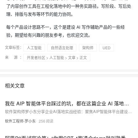
了内容创作工具在工程化落地中的一种务实路径。写阶段、写后处
理、排版与发布等环节的能力协同。
每个产品设计思路不一，这个是建设 AI 写作辅助产品的一些经
验，期望给有兴趣的朋友参考，也欢迎交流。
文章标签：
人工智能
自然语言处理
架构师
UED
来 源：
开发者社区
>
人工智能
>
文章
> 正文
相关文章
我在 AIP 智能体平台踩过的坑，都在这篇企业 AI 落地经验里了
软件架构师罗小东分享企业AI落地实战经验：聚焦AIP智能体平台建设中的真实坑点与解法——涵盖智能体全生命周期管理、多源知识库语义检索、MCP工具集成及多模型中立架构设计，强调“解决问题”而非堆砌功能。（239字）
软件工程师-罗小东
256