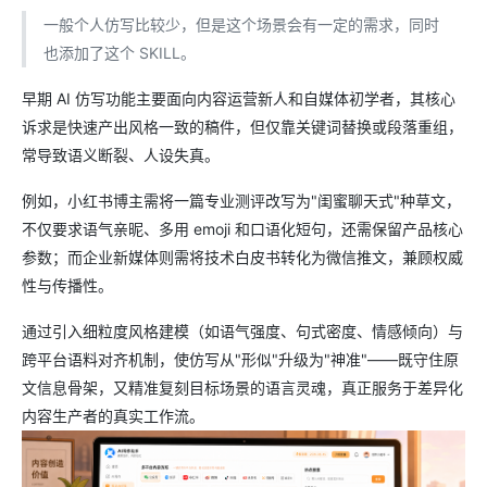
一般个人仿写比较少，但是这个场景会有一定的需求，同时
也添加了这个 SKILL。
早期 AI 仿写功能主要面向内容运营新人和自媒体初学者，其核心
诉求是快速产出风格一致的稿件，但仅靠关键词替换或段落重组，
常导致语义断裂、人设失真。
例如，小红书博主需将一篇专业测评改写为"闺蜜聊天式"种草文，
不仅要求语气亲昵、多用 emoji 和口语化短句，还需保留产品核心
参数；而企业新媒体则需将技术白皮书转化为微信推文，兼顾权威
性与传播性。
通过引入细粒度风格建模（如语气强度、句式密度、情感倾向）与
跨平台语料对齐机制，使仿写从"形似"升级为"神准"——既守住原
文信息骨架，又精准复刻目标场景的语言灵魂，真正服务于差异化
内容生产者的真实工作流。