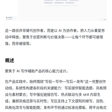
这一路径并非替代创作者，而是以 AI 为协作者，把人力从重复劳
动中释放，聚焦于创意判断与价值决策——让每个环节都可被增
强，而非被接管。
概述
聚焦于 AI 写作辅助产品的核心能力设计。
在产品实践中，始终围绕"写前—写中—写后—发布"这一完整创作
动线，系统性构建各阶段的关键能力：写前提供智能选题、风格预
设与素材聚合；写中强化链接仿写、热点联动与多 skill 内容生
成，兼顾风格还原与实时性；写后支持上下文感知的继写、润色、
风格化改写与智能配图；发布环节则通过标准化模板、跨平台格式