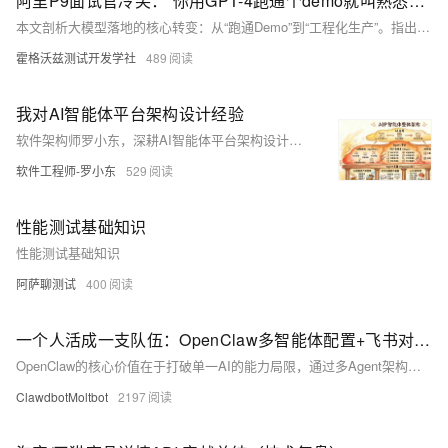
阿里P9面试官冷笑：“你用GPT-4跑通个demo就叫熟悉大模型？”我默默关掉了电脑...
本文剖析大模型落地的核心转变：从“跑通Demo”到“工程化生产”。指出面试淘汰主因是缺乏Agent架构、Skill封装、评测闭环、成本管控等实战能力。以Claude Code、Cursor、OpenClaw为例，揭示生产级AI应用的分层机制与MCP协议价值。强调：合格AI工程师=懂模型+精工程+建闭环，Skill工程师即AI时代新架构师。
霍格沃兹测试开发学社
489
我对AI智能体平台架构设计经验
软件架构师罗小东，深耕AI智能体平台架构设计与工程落地。本文系统阐述AIP五层架构（应用层、平台层、支撑层、运营层、运维层），聚焦分层边界、能力抽象、运行约束与可信保障，强调“可控性、可扩展性、可维护性”的务实平衡，为AI工程化提供可复用的实践范式。（239字）
软件工程师-罗小东
529
性能测试基础知识
性能测试基础知识
阿萨聊测试
400
一个人活成一支队伍：OpenClaw多智能体配置+飞书对接+大模型接入优化完整手册
OpenClaw的核心价值在于打破单一AI的能力局限，通过多Agent架构构建分工明确的数字员工团队，让每个智能体专注特定任务，协同完成复杂流程。本文基于2026年最新稳定版，遵循“环境准备→角色规划→核心配置→系统分配→通讯对接→启动调试”6大步骤，详细拆解数字员工团队搭建全流程，同时提供阿里云及本地多系统部署方案、阿里云百炼免费大模型配置，所有命令可直接复制执行，助力用户从零打造高效协同的AI团队。
ClawdbotMoltbot
2197