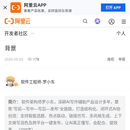
打开 APP
开发者社区
个人
背景
2026-05-02
178
版权
举报
软件工程师-罗小东
简介：
软件架构师罗小东，深耕AI写作辅助产品设计多年，聚
焦“写前—写中—写后—发布”全链路，打造结构化、闭环式AI协
创流：支持智能选题、热点联动、链接仿写、多风格生成、上下
文继写润色及跨平台一键发布，让AI真正懂写、会配合、提效
率。（239字）