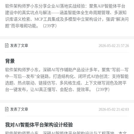
里了
软件架构师罗小东分享企业AI落地实战经验：聚焦AIP智能体平台
建设中的真实坑点与解法——涵盖智能体全生命周期管理、多源知
识库语义检索、MCP工具集成及多模型中立架构设计，强调“解决问
题”而非堆砌功能。（239字）
发表了文章
2026-05-02 21:57:26
背景
软件架构师罗小东，深耕AI写作辅助产品设计多年，聚焦“写前—写
中—写后—发布”全链路，打造结构化、闭环式AI协创流：支持智能
选题、热点联动、链接仿写、多风格生成、上下文继写润色及跨平
台一键发布，让AI真正懂写、会配合、提效率。（239字）
发表了文章
2026-05-02 21:42:03
我对AI智能体平台架构设计经验
软件架构师罗小东，深耕AI智能体平台架构设计与工程落地。本文