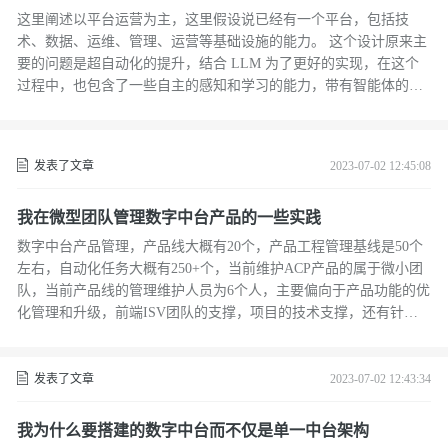
这里阐述以平台运营为主，这里假设说已经有一个平台，包括技
术、数据、运维、管理、运营等基础设施的能力。 这个设计原来主
要的问题是超自动化的提升，结合 LLM 为了更好的实现，在这个
过程中，也包含了一些自主的感知和学习的能力，带有智能体的一
定的特征。在前期的研究中也是不断的查看和摸索了很多的开源项
目，包括一出来就热门的 Github 项目，但在使用遇到的情况更多的
是还只是属于一些例子或者带有很多不稳定因素，并没有说见到能
发表了文章
2023-07-02 12:45:08
达到较稳定的层面。
我在微型团队管理数字中台产品的一些实践
数字中台产品管理，产品线大概有20个，产品工程管理基线是50个
左右，自动化任务大概有250+个，当前维护ACP产品的属于微小团
队，当前产品线的管理维护人员为6个人，主要偏向于产品功能的优
化管理和升级，前端ISV团队的支撑，项目的技术支撑，还有针对
于运行的数据治理上的二次开发（比如基于日志分析的安全感触服
务），配合商务的输出等。
发表了文章
2023-07-02 12:43:34
我为什么要搭建的数字中台而不仅是单一中台架构