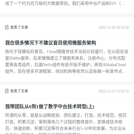
成了一个约为百万级的大数据项目。我们采用中台产品和ISV（业
务组）合作伙伴的方式进行交付。
发表了文章
2022-11-20 10:32:29
我在很多情况下不建议盲目使用微服务架构
依托于容器化的普及，Cloud微服务技术当前比较盛行，在以前应该
是Dubbo服务，后来慢慢建立了微服务体系，注册中心，分布式配
置等各类组件，后面Nefix组件有些开始不维护，再到AlibabaCloud
组件，现在很多开源框架、培训机构等依然以这些做一些宣传点。
然后从自己的在多个大中小项目和落地的情况，企业运营管理，跟
进行业先进技术发展，后期运维效果等多个角度思考，这无形中也
会引起另一方面的方向失误
发表了文章
2022-11-13 12:02:52
我带团队从0到1做了数字中台技术转型(上)
所谓的从零，就是从战略规划、团队建立，打造，技术规范，规范
打造，积累沉淀，案例落地几个过程的整体提升，变换成技术规
范、快速创新、积累沉淀等符合未来行业5-10年的发展，为企业从