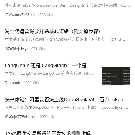
教程来源 https://www.qeext.cn Semi Design是字节跳动抖音前端与UED团队联合打造的企业级设计系统，涵盖设计语言、2800+ Design Tokens、React组件库、主题定制、D2C/CD2等完整生态，助力中后台应用高效实现设计研发协同与品牌一致性。
游客xp6ru7c63sdiu
503
淘宝代运营爆款打造核心逻辑（附实操步骤）
本文基于淘宝官方规则与12年实战经验，提炼出一套科学、可复用的爆款打造方法论。涵盖产品选型（30%）、内容优化（25%）、流量运营（25%）、口碑维护（20%）四大维度，含8步实操流程与真实案例验证，助力商家提升转化、延长爆款生命周期。（239字）
i67n76yj4twyc
971
LangChain 还是 LangGraph？一个是编排一个是工具包
本文对比LangChain与LangGraph在真实代码审查流水线中的实践：二者API、Agent逻辑与Gemini 2.5 Flash调用完全一致。LangChain适合线性流程，简洁高效；LangGraph则以状态机支持条件分支、循环重试与人工干预，是复杂编排的唯一解。二者非替代关系，而是抽象层级互补——LangChain v1.0的Agent已构建于LangGraph之上。
Deephub
1090
快来体验：阿里云百炼上线DeepSeek-V4，百万Tokens输入最低仅需1元
阿里云百炼首发DeepSeek-V4-Pro与V4-Flash，申请：https://t.aliyun.com/U/fPVHqY 支持百万Token超长上下文，Agent能力、世界知识及数学推理达开源顶尖水平；API价格与官网一致，输入低至1元/百万Token，即刻体验！
游客ujvf775vikgoc
1207
JAVA原生交易所系统开发技术规则讲解