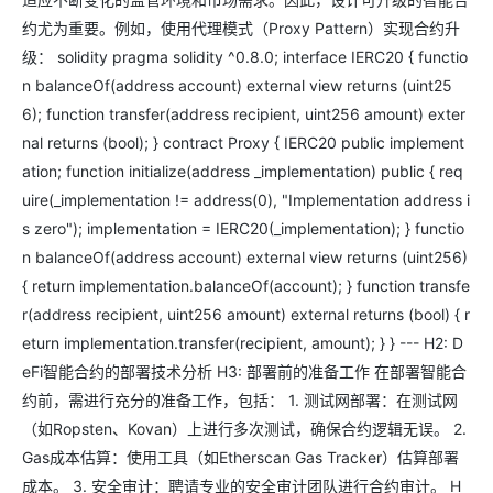
约尤为重要。例如，使用代理模式（Proxy Pattern）实现合约升
级： solidity pragma solidity ^0.8.0; interface IERC20 { functio
n balanceOf(address account) external view returns (uint25
6); function transfer(address recipient, uint256 amount) exter
nal returns (bool); } contract Proxy { IERC20 public implement
ation; function initialize(address _implementation) public { req
uire(_implementation != address(0), "Implementation address i
s zero"); implementation = IERC20(_implementation); } functio
n balanceOf(address account) external view returns (uint256)
{ return implementation.balanceOf(account); } function transfe
r(address recipient, uint256 amount) external returns (bool) { r
eturn implementation.transfer(recipient, amount); } } --- H2: D
eFi智能合约的部署技术分析 H3: 部署前的准备工作 在部署智能合
约前，需进行充分的准备工作，包括： 1. 测试网部署：在测试网
（如Ropsten、Kovan）上进行多次测试，确保合约逻辑无误。 2.
Gas成本估算：使用工具（如Etherscan Gas Tracker）估算部署
成本。 3. 安全审计：聘请专业的安全审计团队进行合约审计。 H