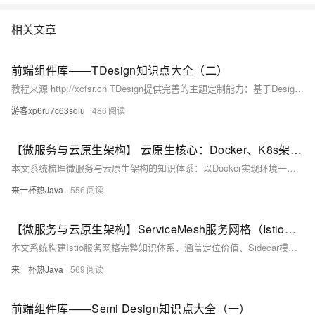
相关文章
前端组件库——TDesign知识点大全（二）
教程来源 http://xcfsr.cn TDesign提供完善的主题定制能力：基于Design Token实现设计原子化管理；支持明暗双模式一键切换；内置主题生成器，可自定义颜色、字体等；兼容Vite/webpack的Less变量定制。同时拥有覆盖布局、导航、消息、数据、输入等场景的丰富组件体系。
游客xp6ru7c63sdiu
486
【微服务与云原生架构】 云原生核心：Docker、K8s架构、核心资源（Pod/Deployment/Service/Ingress）、Pod生命周期、健康检查、滚动更新、自动扩缩容HPA
本文系统梳理微服务与云原生架构的知识体系：以Docker实现环境一致与轻量交付，K8s提供容器编排底座；涵盖Pod、Deployment、Service、Ingress四大核心资源，以及健康检查、滚动更新、HPA自动扩缩容等关键能力，构建高可用、可弹性、可观测的现代分布式应用架构闭环。
来一杯热Java
556
【微服务与云原生架构】ServiceMesh服务网格（Istio）核心原理、Sidecar模式、数据面/控制面、适用场景
本文系统构建Istio服务网格完整知识体系，涵盖定位价值、Sidecar模式、控制面/数据面架构、xDS协议、流量/安全/可观测性原理、落地场景、生态对比及Ambient Mesh演进方向，兼顾理论深度与生产实践。
来一杯热Java
569
前端组件库——Semi Design知识点大全（一）