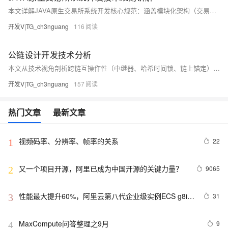
本文详解JAVA原生交易所系统开发核心规范：涵盖模块化架构（交易引擎、订单/用户/资产管理等）、JDK1.8+环境搭建，以及数据库设计、代码命名与注释规范、事件驱动交易引擎等关键技术要点，助力构建高效安全的数字资产交易平台。
开发V|TG_ch3nguang
116
公链设计开发技术分析
本文从技术视角剖析跨链互操作性（中继器、哈希时间锁、链上锚定）与共识机制（PoW/PoS/混合）对公链性能的影响，揭示其在吞吐量、延迟、能耗、安全与去中心化间的权衡关系，为高性能公链设计提供实证依据。
开发V|TG_ch3nguang
157
热门文章
最新文章
视频码率、分辨率、帧率的关系
22
1
又一个项目开源，阿里已成为中国开源的关键力量？
9065
2
性能最大提升60%，阿里云第八代企业级实例ECS g8i正
31
3
式上线
MaxCompute问答整理之9月
9
4