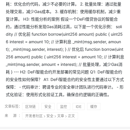
耗：优化合约代码，减少不必要的计算。 2. 批量处理：通过批量
处理交易，减少Gas成本。 3. 缓存机制：使用缓存机制，减少重
复计算。 H3: 性能分析的案例 假设一个DeFi借贷协议的智能合
约，通过性能分析发现Gas消耗过高，以下是一个优化示例： soli
dity // 优化前 function borrow(uint256 amount) public { uint25
6 interest = amount 10; // 计算利息 _mint(msg.sender, amoun
t); _mint(msg.sender, interest); } // 优化后 function borrow(uint
256 amount) public { uint256 interest = amount 10; // 计算利息
_mint(msg.sender, amount + interest); // 批量处理，减少Gas消
耗 } --- H2: DeFi智能合约开发部署的常见问题 Q1: DeFi智能合约
的安全性如何保障？ A1: DeFi智能合约的安全性主要通过以下方式
保障： - 代码审计：聘请专业的安全审计团队进行代码审计。 - 形
式化验证：使用形式化验证工具，确保合约逻辑的正确性。
文章标签：
区块链
安全
监控
IDE
缓存
来 源：
开发者社区
>
安全
>
文章
> 正文