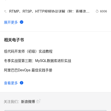
RTMP、RTSP、HTTP视频协议详解（附：直播流地
6006
5
址、播放软件）
【YOLOv8改进 - 注意力机制】Triplet Attention：轻量有
4
6
效的三元注意力
Python PIL远程命令执行漏洞复现(CVE-2017-8291 
11
7
相关电子书
CVE-2017-8291)
低代码开发师（初级）实战教程
新年快乐 ~
1
8
冬季实战营第三期：MySQL数据库进阶实战
50个优秀的名片设计作品欣赏
577
9
阿里巴巴DevOps 最佳实践手册
WebBrowser控件使用详解
589
10
查看更多
关注我们：
新浪微博