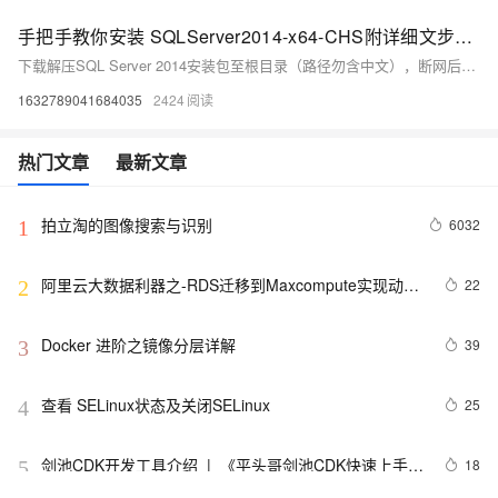
手把手教你安装 SQLServer2014-x64-CHS附详细文步骤与避坑指南
下载解压SQL Server 2014安装包至根目录（路径勿含中文），断网后以管理员身份运行setup.exe。选择评估版，接受协议，勾选数据库引擎、管理工具等核心功能，设置混合验证模式并配置sa密码，将服务设为自动启动。安装完成后检查服务状态，确认“SQL Server (MSSQLSERVER)”正在运行即可使用。（238字）
1632789041684035
2424
热门文章
最新文章
拍立淘的图像搜索与识别
6032
1
阿里云大数据利器之-RDS迁移到Maxcompute实现动态
22
2
分区
Docker 进阶之镜像分层详解
39
3
查看 SELinux状态及关闭SELinux
25
4
剑池CDK开发工具介绍  |  《平头哥剑池CDK快速上手指
18
5
南》第一章