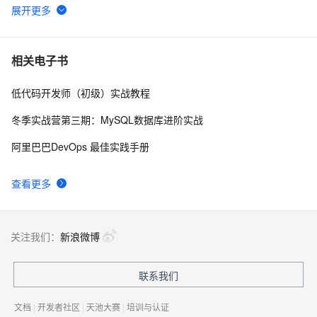
WebAssembly 在 MOSN 中的实践 - 基础框架篇
12
6
userdel使用说明
5
7
相关电子书
低代码开发师（初级）实战教程
自己看系统的“系统还原”
14
8
冬季实战营第三期：MySQL数据库进阶实战
AngularJS 五大特性，加快 Web 应用开发
10
9
阿里巴巴DevOps 最佳实践手册
WPF游戏开发——小鸡快跑
5
10
查看更多
关注我们：
新浪微博
联系我们
文档
|
开发者社区
|
天池大赛
|
培训与认证