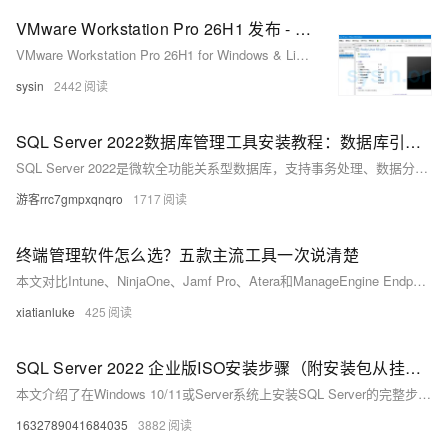
VMware Workstation Pro 26H1 发布 - 领先的免费桌面虚拟化软件
VMware Workstation Pro 26H1 for Windows & Linux - 领先的免费桌面虚拟化软件
sysin
2442
SQL Server 2022数据库管理工具安装教程：数据库引擎配置+SSMS管理工具（64位）
SQL Server 2022是微软全功能关系型数据库，支持事务处理、数据分析、报表与数据挖掘；本教程提供含SSMS的离线安装包及详细图文步骤，涵盖引擎部署、混合身份验证配置与连接验证，全程适配Windows开发环境。（239字）
游客rrc7gmpxqnqro
1717
终端管理软件怎么选？五款主流工具一次说清楚
本文对比Intune、NinjaOne、Jamf Pro、Atera和ManageEngine Endpoint Central五款主流终端管理工具，聚焦中小企业IT团队真实需求，从系统兼容性、部署方式、合规支持、成本及适用场景等维度深度分析，助你避开“参数陷阱”，选对真正匹配自身环境的工具。（239字）
xiatianluke
425
SQL Server 2022 企业版ISO安装步骤（附安装包从挂载到配置全流程）
本文介绍了在Windows 10/11或Server系统上安装SQL Server的完整步骤，包括挂载ISO文件、运行setup.exe、选择安装类型与功能、配置实例和服务账户，设置混合身份验证及SA密码，并建议安装SSMS进行连接测试，确保数据库引擎正常运行。
1632789041684035
3882