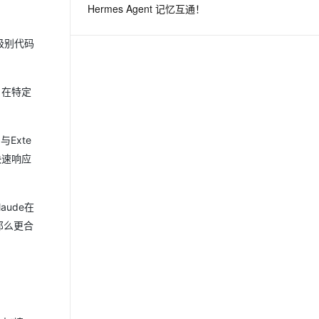
Hermes Agent 记忆互通！
息提取
与 AI 智能体进行实时音视频通话
级别代码
从文本、图片、视频中提取结构化的属性信息
构建支持视频理解的 AI 音视频实时通话应用
t.diy 一步搞定创意建站
构建大模型应用的安全防护体系
%，在特定
通过自然语言交互简化开发流程,全栈开发支持
通过阿里云安全产品对 AI 应用进行安全防护
与Exte
快速响应
ude在
那么更合