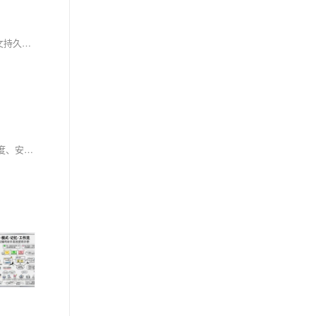
小华同学专注AI工程化实践！「Everything Claude Code」是面向Claude等AI编程工具的开源系统，含47个代理、181个技能、79个命令，支持上下文持久化、验证闭环、安全扫描（AgentShield）与持续学习，助开发者将AI从“对话助手”升级为可交付、可沉淀的智能工程系统。（239字）
本文详解IPv6地址查询的四大实用方案（命令行、在线控制台、API接口、本地离线库），剖析其精度、速度与适用场景，并提供选型建议及CDN调度、安全防护、地域分析等实战案例，助力高效精准获取IPv6归属信息。（239字）