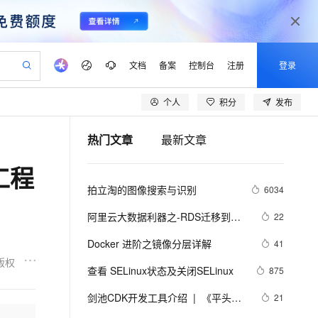
文档
备案
控制台
注册
登录
个人
积分
发布
验
作计划
器
AI 活动
专业服务
服务伙伴合作计划
开发者社区
加入我们
产品动态
服务平台百炼
阿里云 OPC 创新助力计划
热门文章
最新文章
一站式生成采购清单，支持单品或批量购买
io：打造专属 AI 语音助手
S产品伙伴计划（繁花）
峰会
CS
造的大模型服务与应用开发平台
一句话生成原生可编辑精美 PPT 文稿
AI 生产力先锋
Al MaaS 服务伙伴赋能合作
域名
博文
Careers
至高可申请百万元
Qwen3.8-Max 模型上线
工程
开启高性价比 AI 编程新体验
弹性可伸缩的云计算服务
Qwen-Audio-3.0-Realtime 端到端实时语音角色扮演
输入一句话想法, 轻松生成专业的 PPT
先锋实践拓展 AI 生产力的边界
Token 补贴，五大权
计划
海大会
伙伴信用分合作计划
商标
问答
社会招聘
拍立淘的图像搜索与识别
6034
益加速 OPC 成功
eek-V4-Pro
SS
一键部署幻兽帕鲁游戏服务器
飞天发布时刻
HOT
Open Search 向量检索版支
划
备案
电子书
校园招聘
pSeek-V4-Pro
视频创作，一键激活电商全链路生产力
稳定、安全、高性价比、高性能的云存储服务
一键购买专属联机服务器，轻松开启游戏
所见，即是所愿
持视频检索 Pipeline 功能
更多支持
阿里云大数据利器之-RDS迁移到
22
划
公司注册
镜像站
视频生成
语音识别与合成
Maxcompute实现动态分区
专属 QwenPaw
漫剧工坊：一站式动画创作平台
AI 实训营
HOT
应用身份服务 (IDaaS)
Docker 进阶之镜像分层详解
41
合作伙伴培训与认证
划
上云迁移
站生成，高效打造优质广告素材
全接入的云上超级电脑
从聊天伙伴进化为能主动干活的本地数字员工
快速生产连贯的高质量长漫剧
从基础到进阶，Agent 创客手把手教你
OpenClaw 管理能力上线
版权
lScope
我要反馈
e-1.1-T2V
Qwen3-TTS-Flash
查看 SELinux状态及关闭SELinux
875
查询合作伙伴
n Alibaba Cloud ISV 合作
代维服务
建企业门户网站
10 分钟搭建微信、支付宝小程序
MaxCompute MaxFrame 提
畅细腻的高质量视频
离线语音合成大模型，多语言方言自适应，低延迟高稳定
创新加速
剑池CDK开发工具介绍  |  《平头哥
ope
登录合作伙伴管理后台
21
我要建议
站，无忧落地极速上线
以可视化方式快速构建移动和 PC 门户网站
国内短信简单易用，安全可靠，秒级触达，全球覆盖200+国家和地区。
高效部署网站，快速应用到小程序
供自动弹性内存功能
剑池CDK快速上手指南》第一章