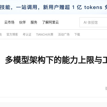
云市场
伙伴
服务
了解阿里云
践
官方博客
考认证
TIANCHI大赛
活动广场
下载
AI 特惠
数据与 API
成为产品伙伴
企业增值服务
最佳实践
价格计算器
AI 场景体
基础软件
产品伙伴合
阿里云认证
市场活动
配置报价
大模型
自助选配和估算价格
新方式
睿译宝，AI翻译排版一步到位
智启 AI 普惠权益
产品生态集成认证中心
企业支持计划
云上春晚
域名与网站
千问官方 MaaS 平台，为开发者和 Agent 而生，新用户赠送 1 亿 + tokens 额度
Qwen Aud
AI Coding
阿里云Maa
2026 阿里云
云服务器 E
为企业打
数据集
Windows
大模型认证
模型
NEW
NEW
de：多模型架构下的能力上限与
交付可用成果
值低价云产品抢先购
上传文档即自动完成翻译和格式还原
至高享 1亿+免费 tokens，加速 Al 应用落地
提供智能易用的域名与建站服务
智能编程，一键
安全可靠、
产品生态伙伴
专家技术服务
云上奥运之旅
弹性计算合作
阿里云中企出
手机三要素
宝塔 Linux
全部认证
价格优势
有专属领域专家
GLM-5.2：长任务时代开源旗舰模型
阿里云 OPC 创新助力计划
千问大模型
即刻拥有 DeepS
AI 电商营销
对象存储 O
大模型
产品生态伙伴工作台
企业增值服务台
云栖战略参考
云存储合作计
云栖大会
身份实名认证
CentOS
训练营
推动算力普惠，释放技术红利
最高返9万
多领域专家智能体,一键组建 AI 虚拟交付团队
快速构建应用程序和网站，即刻迈出上云第一步
至高百万元 Token 补贴，加速一人公司成长
多元化、高性能、安全可靠的大模型服务
真正可用的 1M 上下文,一次完成代码全链路开发
轻松解锁专属 Dee
从图文生成到
云上的中国
数据库合作计
活动全景
短信
Docker
图片和
站式影视创作平台
Hermes Agent，打造自进化智能体
Token Plan 模型订阅计划
数字证书管理服务（原SSL证书）
5 分钟轻松部署
AI 广告创作
无影云电脑
企业成长
NEW
信息公告
看见新力量
云网络合作计
OCR 文字识别
JAVA
证享300元代金券
可视化编排打通从文字构思到成片全链路闭环
全托管，含MySQL、PostgreSQL、SQL Server、MariaDB多引擎
自主进化，持久记忆，越用越聪明
Qwen3.8-Max 首发尝鲜，限时加量 10 倍，夜间低至2折
实现全站HTTPS，呈现可信的WEB访问
图文、视频一
随时随地安
魔搭 Mode
Kimi-K3
HappyHors
NEW
loud
服务实践
官网公告
金融模力时刻
Salesforce O
版
发票查验
全能环境
Claude Code + GStack 打造工程团队
千问办公，限时限量积分加倍
Qoder
低代码高效构
AI 建站
短信服务
型
NEW
作计划
Kimi 最新旗舰模型，长程编程与推理利器
让文字生成流
计划
创新中心
魔搭 ModelSc
健康状态
理服务
让AI从“聊天伙伴”进化为能干活的“数字员工”
安装技能 GStack，拥有专属 AI 工程团队
你的AI工作搭子，覆盖日常办公高频场景
面向真实软件的智能体编程平台
0 代码专业建
客户案例
天气预报查询
操作系统
态合作计划