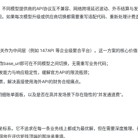
。不同模型提供商的API协议互不兼容、网络跨境延迟波动、外币结算与
担。如果每次模型升级或供应商切换都需要重写适配代码、重新处理计费
作为中间层（例如 147API 等企业级聚合平台）。这一方案的核心价
修改base_url即可在不同模型之间切换，无需重写业务代码；
发能力与响应稳定性，缓解官方API的限流瓶颈；
，解决直接使用海外API的财务合规痛点。
细账单面板，以及是否在高并发场景下存在隐性的“并发通道费”。
一座坐标系。它不追求在每一条业务线上都成为最优解，但在需要深度推理、
值得放在评估矩阵顶端的那块承重墙。