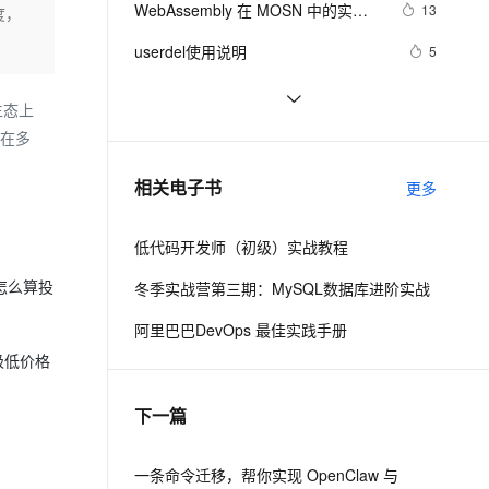
安全
WebAssembly 在 MOSN 中的实践 - 
我要投诉
e-1.1-I2V
Cosyvoice-V3-Flash
13
度，
PolarDB
上云场景组合购
Milvus 弹性伸缩功能新增节
伴
基础框架篇
漫剧创作，剧本、分镜、视频高效生成
100%兼容MySQL、PostgreSQL，兼容Oracle，支持集中和分布式
覆盖90%+业务场景，专享组合折扣价
点支持范围
畅自然，细节丰富
高表现力语音合成大模型，语音克隆听感自然
VPN
userdel使用说明
5
ernetes 版 ACK
云聚AI 严选权益
AI 原生数据库服务发布
SSL 证书
自己看系统的“系统还原”
14
2V
Fun-ASR
，一键激活高效办公新体验
理容器应用的 K8s 服务
精选AI产品，从模型到应用全链提效
Agent 数据网关
生态上
文戏情感细腻自然，动作戏激烈拳拳到肉，实现更强表演能力
支持中英文自由切换，具备更强的噪声鲁棒性
堡垒机
AngularJS 五大特性，加快 Web 应
675
e在多
AI 用量加速计划
云原生数据库 PolarDB
用开发
防火墙
、识别商机，让客服更高效、服务更出色。
WPF游戏开发——小鸡快跑
新老同享，达量后返
Agentic Database 发布
643
相关电子书
更多
主机安全
应用
低代码开发师（初级）实战教程
千问办公
NEW
AI 应用及服务市场
的智能体编程平台
一站式AI生产力平台
怎么算投
冬季实战营第三期：MySQL数据库进阶实战
AI 应用
伶鹊
阿里巴巴DevOps 最佳实践手册
企业级人与Agent协作平台，接入和调度多个数字员工
智能客服平台，对话机器人、对话分析、智能外呼
大模型
极低价格
大模型服务平台百炼 - 全妙
自然语言处理
下一篇
应用创作平台
多模态内容创作工具，已接入 DeepSeek
数据标注
机器学习
一条命令迁移，帮你实现 OpenClaw 与