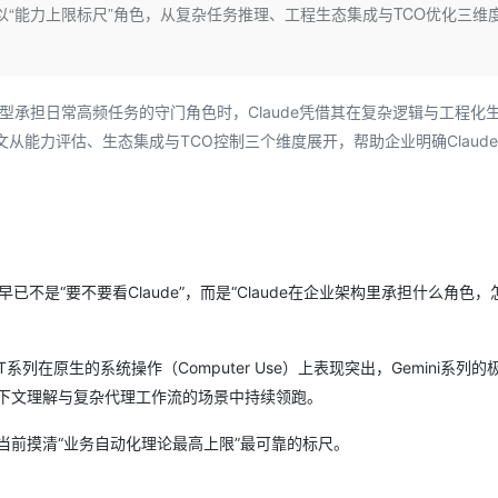
Deepseek-v4-pro
HappyHors
：以“能力上限标尺”角色，从复杂任务推理、工程生态集成与TCO优化三维
同享
万小智 AI 建站低至 15元/月
Qoder CN
AI 短剧/漫剧
云原生数据库 
快递物流查询
WordPress
成为服务伙
高校合作
点，立即开启云上创新
覆盖公网/内网、递归/权威、移动APP等全场景解析服务
送.CN域名，送备案服务码
基于千问大模型等，支持代码智能生成、研发智能问答
AI助力短剧
态智能体模型
旗舰 MoE 大模型，百万上下文与顶尖推理能力
图生视频，流
Ubuntu
服务生态伙伴
云工开物
企业应用
Works
Night Plan 支持 Qwen 3.8-Max
云原生大数据计算服务 MaxCompute
AI 办公
容器服务 Kub
NEW
GLM-5.2
Wan2.7-T
Red Hat
30+ 款产品免费体验
Data Agent 驱动的一站式 Data+AI 开发治理平台
夜间 5 折，Qwen/Meoo/TokenPlan 客户专享
面向分析的企业级SaaS模式云数据仓库
AI智能应用
提供一站式管
等模型承担日常高频任务的守门角色时，Claude凭借其在复杂逻辑与工程化
科研合作
视觉 Coding、空间感知、多模态思考等全面升级
1M上下文，专为长程任务能力而生
ERP
堂（旗舰版）
SUSE
从能力评估、生态集成与TCO控制三个维度展开，帮助企业明确Claud
智能客服
CRM
防护产品
2个月
自动承接线索
建站小程序
OA 办公系统
AI 应用构建
大模型原生
力提升
财税管理
模板建站
Qoder
大模型服务平台百炼-应用模版
HOT
NEW
面向真实软件
个人版上线、团队版降价；千问3.8-Max首发发尝鲜
丰富多元化的应用模版和解决方案
400电话
定制建站
不是“要不要看Claude”，而是“Claude在企业架构里承担什么角色，
万有无界
大模型服务平台百炼-智能体
方案
广告营销
模板小程序
的模型效果
灵活可视化地构建企业级 Agent
在原生的系统操作（Computer Use）上表现突出，Gemini系列的
定制小程序
上下文理解与复杂代理工作流的场景中持续领跑。
秒悟
人工智能平台 PAI
APP 开发
云端极速 AI 
新一代 AI 视频生成模型，深度适配广告营销等场景
AI Native 的算法工程平台，一站式完成建模、训练、推理服务部署
是当前摸清“业务自动化理论最高上限”最可靠的标尺。
建站系统