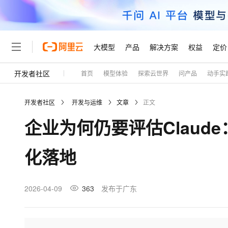
大模型
产品
解决方案
权益
定价
开发者社区
首页
模型体验
探索云世界
问产品
动手实
大模型
产品
解决方案
权益
定价
云市场
伙伴
服务
了解阿里云
精选产品
精选解决方案
普惠上云
产品定价
精选商城
成为销售伙伴
售前咨询
为什么选择阿里云
千问AI平台
开发者社区
开发与运维
文章
正文
了解云产品的定价详情
大模型服务平台百炼
千问办公，解锁你的工作
普惠上云 官方力荐
分销伙伴
在线服务
网站建设
什么是云计算
大
企业为何仍要评估Clau
大模型服务与应用平台
企业级Agent产品，直接
云服务器38元/年起，超
咨询伙伴
多端小程序
技术领先
云上成本管理
售后服务
轻量应用服务器
Agency Agents：拥
官方推荐返现计划
大模型
精选产品
精选解决方案
Salesforce 国际版订阅
稳定可靠
化落地
管理和优化成本
推荐新用户得奖励，单订单
销售伙伴合作计划
自助服务
友盟天域
安全合规
人工智能与机器学习
AI
文本生成
云数据库 RDS
HappyHorse 打造一
云工开物
无影生态合作计划
在线服务
观测云
分析师报告
高校专属算力普惠，学生认
计算
互联网应用开发
2026-04-09
363
发布于广东
Qwen3.8-Max
HOT
Salesforce On Alibaba C
工单服务
Tuya 物联网平台阿里云
研究报告与白皮书
人工智能平台 PAI
快速拥有专属 OpenClaw
大模
Consulting Partner 合
大数据
容器
智能体时代全能旗舰模型
免费试用
短信专区
一站式AI开发、训练和推
蓝凌 OA
AI 大模型销售与服务生
现代化应用