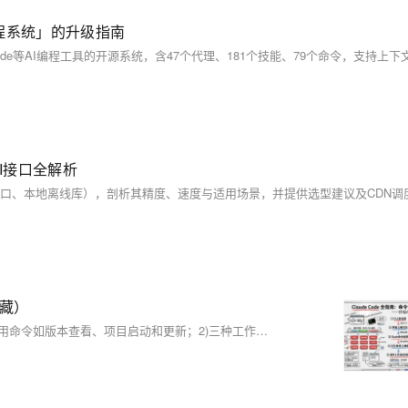
「工程系统」的升级指南
I接口全解析
收藏）
本文介绍了Claude Code终端AI助手的使用指南，主要内容包括：1)常用命令如版本查看、项目启动和更新；2)三种工作模式切换及界面说明；3)核心功能指令速查表，包含初始化、压缩对话、清除历史等操作；4)详细解析了/init、/help、/clear、/compact、/memory等关键命令的使用场景和语法。文章通过丰富的界面截图和场景示例，帮助开发者快速掌握如何通过命令行和交互界面高效使用Claude Code进行项目开发，特别强调了CLAUDE.md文件作为项目知识库的核心作用。