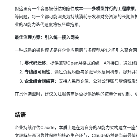
但这里有一个容易被低估的隐性成本——
多模型并行的工程摩擦
等问题，每一个都可能演变为持续消耗研发和财务资源的长期负
业的AI能力迭代速度将被严重拖累。
最佳治理方案：引入统一接入网关
一种成熟的架构模式是在企业应用层与多模型API之间引入聚合网关
零代码迁移
：提供兼容OpenAI格式的统一API接口，通过
专线级可用性
：通过负载均衡与多账号池复用机制，提升并
企业级合规结算
：支持人民币充值、公对公转账与增值税发票
在具体选型时，建议关注服务商是否提供透明的按量计费机制、明
结语
企业持续评估Claude，本质上是在为自身的AI能力架构建立
文理解与高可靠性保障的核心生产环节，Claude仍然是当前最