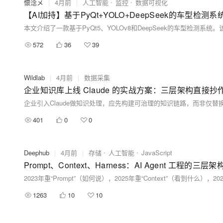
懷淰メ
|
4月前
|
人工智能
监控
数据可视化
【AI加持】基于PyQt+YOLO+DeepSeek的车型检测
572
36
39
Wildlab
|
4月前
|
数据采集
企业知识库上线 Claude 的实战方案：三层架构直接抄
401
0
0
Deephub
|
4月前
|
存储
人工智能
JavaScript
Prompt、Context、Harness：AI Agent 工程的三层
1263
10
10