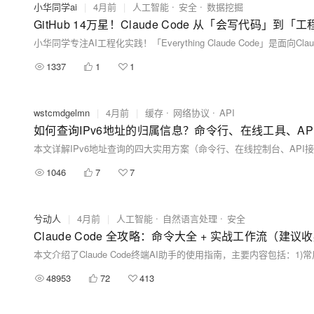
小华同学ai
|
4月前
|
人工智能
安全
数据挖掘
GitHub 14万星！Claude Code 从「会写代码」到
1337
1
1
wstcmdgelmn
|
4月前
|
缓存
网络协议
API
如何查询IPv6地址的归属信息？命令行、在线工具、AP
1046
7
7
兮动人
|
4月前
|
人工智能
自然语言处理
安全
Claude Code 全攻略：命令大全 + 实战工作流（建议
48953
72
413