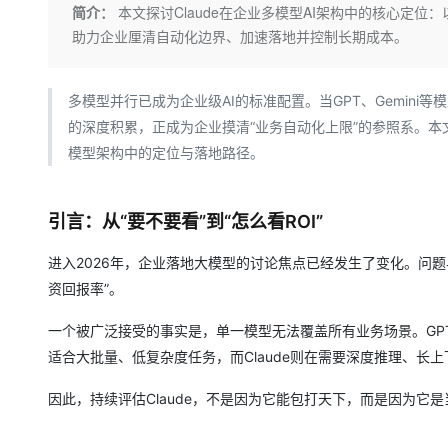
存储
天池大赛
Qwen3.7-Plus
简介：
本文探讨Claude在企业多模型AI架构中的核心定位
云解析DNS
解决方案免费试用 新老
电子合同
助力企业厘清自动化边界、加速落地并控制长期成本。
最高领取价值200元试用
能看、能想、能动手的多模
安全
网络与CDN
AI 算法大赛
畅捷通
大数据开发治理平台 Data
AI 产品 免费试用
网络
安全
云开发大赛
Qwen3-VL-Plus
Tableau 订阅
1亿+ 大模型 tokens 和 
多模型并行已成为企业级AI的标准配置。当GPT、Gemini
可观测
入门学习赛
中间件
AI空中课堂在线直播课
的深度积累，正成为企业摸清“业务自动化上限”的参照系。本文
云防火墙
140+云产品 免费试用
模型架构中的定位与落地路径。
上云与迁云
云原生的云上边界网络安全
产品新客免费试用，最长1
数据库
生态解决方案
大模型服务
企业出海
大模型ACA认证体验
大数据计算
引言：从“要不要看”到“怎么看ROI”
助力企业全员 AI 认知与能
行业生态解决方案
千问AI平台-Token Plan
政企业务
媒体服务
开发者生态解决方案
进入2026年，企业落地大模型的讨论焦点已经发生了变化。问题早已
企业服务与云通信
资回报率”。
千问AI平台-模型体验
AI 开发和 AI 应用解决
在线体验全尺寸、多种模态
域名与网站
一个被广泛接受的事实是，单一模型无法覆盖所有业务场景。GPT系列
适合大批量、低复杂度任务，而Claude则在需要深度推理、长
Happy 系列大模型
终端用户计算
因此，持续评估Claude，不是因为它能包打天下，而是因为它
Serverless
开发工具