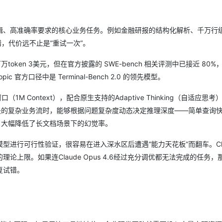
AI 应用
10分钟微调：让0.6B模型媲美235B模
多模态数据信
辑、高准确率要求的核心业务任务。例如金融研报的结构化解析、千万行
型
依托云原生高可用架构,实现Dify私有化部署
错，代价远不止是“重试一次”。
用1%尺寸在特定领域达到大模型90%以上效果
一个 AI 助手
超强辅助，Bol
百万token 3美元，但在官方披露的 SWE-bench 相关评测中已接近 80
即刻拥有 DeepSeek-R1 满血版
在企业官网、通讯软件中为客户提供 AI 客服
ropic 官方口径中是 Terminal-Bench 2.0 的领先模型。
多种方案随心选，轻松解锁专属 DeepSeek
1M Context），配合原生支持的Adaptive Thinking（自适应思考）
信息丢失的复杂业务流时，能够根据问题复杂度动态决定推理深度——简单查询
，大幅降低了长文档场景下的幻觉率。
型进行可行性验证，很容易在进入深水区后遭遇“能力天花板”而翻车。Cla
上限。如果连Claude Opus 4.6经过充分调优都无法完成的任务，
复试错。