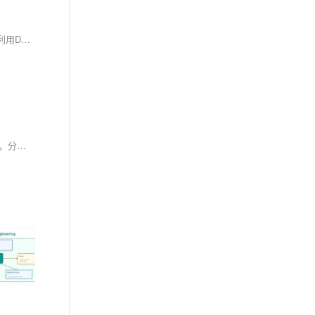
本文介绍了一款基于PyQt5、YOLOv8和DeepSeek的车型检测系统。该系统通过YOLOv8实现实时目标检测，可识别公交车、小汽车等多种车型，并利用DeepSeek进行智能分析评估。系统采用Sqlite3进行数据存储，结合多线程技术提升性能。应用场景包括交通流量监测、智慧停车场管理、公路收费站和城市安防等，为智能交通建设提供高效解决方案。系统还具备登录注册功能，确保使用安全。该技术方案将计算机视觉与AI分析相结合，推动交通管理向智能化方向发展。
企业引入Claude做知识处理，应先构建可治理的知识链路，而非仅替换搜索框。聚焦知识入库质量、答案可追溯、成本可归因、模型可切换四大目标，分三层（资产加工、分级问答、统一接入）稳建系统，兼顾能力与合规。