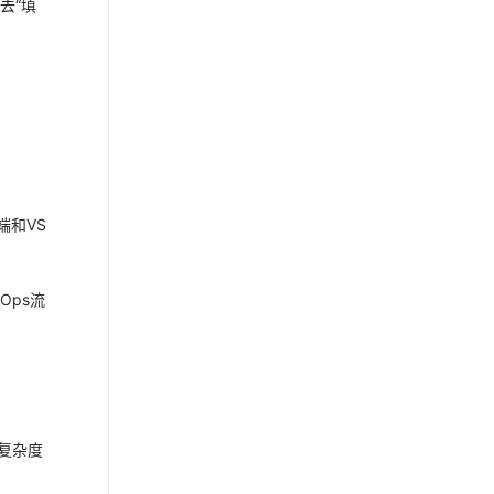
去“填
动端和VS
Ops流
低复杂度