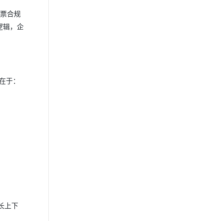
发票合规
逻辑，企
值在于：
长上下