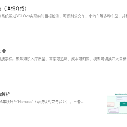
系统（详细介绍）
作业
架构解析
2023年重“Prompt”（如何说），2025年重“Context”（看到什么），2026年跃升至“Harness”（系统级约束与验证）。三者非替代而是分层：Prompt优化表达，Context管理信息环境，Harness构建可信执行系统——模型是马，Harness才是缰绳、马鞍与路。