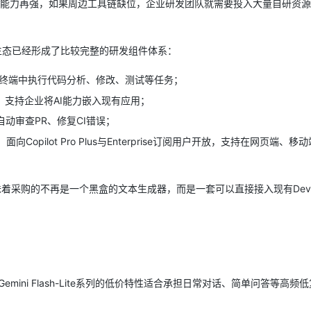
型能力再强，如果周边工具链缺位，企业研发团队就需要投入大量自研资源
ude生态已经形成了比较完整的研发组件体系：
在终端中执行代码分析、修改、测试等任务；
支持企业将AI能力嵌入现有应用；
自动审查PR、修复CI错误；
面向Copilot Pro Plus与Enterprise订阅用户开放，支持在网页端、移
言，这意味着采购的不再是一个黑盒的文本生成器，而是一套可以直接接入现有Dev
Gemini Flash-Lite系列的低价特性适合承担日常对话、简单问答等高频