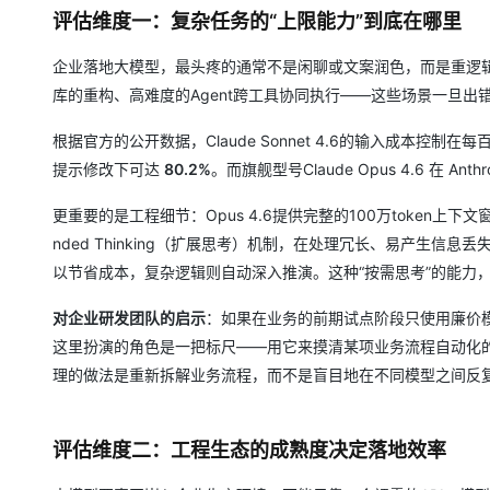
大模型解决方案
评估维度一：复杂任务的“上限能力”到底在哪里
迁移与运维管理
快速部署 Dify，高效搭建 
企业落地大模型，最头疼的通常不是闲聊或文案润色，而是重逻
专有云
库的重构、高难度的Agent跨工具协同执行——这些场景一旦出
10 分钟在聊天系统中增加
根据官方的公开数据，Claude Sonnet 4.6的输入成本控制在每
提示修改下可达
80.2%
。而旗舰型号Claude Opus 4.6 在 Anth
更重要的是工程细节：Opus 4.6提供完整的100万token上下文窗口（
nded Thinking（扩展思考）机制，在处理冗长、易产生
以节省成本，复杂逻辑则自动深入推演。这种“按需思考”的能力
对企业研发团队的启示
：如果在业务的前期试点阶段只使用廉价模
这里扮演的角色是一把标尺——用它来摸清某项业务流程自动化的理论
理的做法是重新拆解业务流程，而不是盲目地在不同模型之间反
评估维度二：工程生态的成熟度决定落地效率