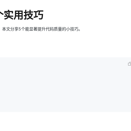
Deepseek-v4-pro
HappyHors
同享
万小智 AI 建站低至 15元/月
Qoder CN
AI 短剧/漫剧
云原生数据库 
快递物流查询
WordPress
成为服务伙
高校合作
点，立即开启云上创新
覆盖公网/内网、递归/权威、移动APP等全场景解析服务
送.CN域名，送备案服务码
基于千问大模型等，支持代码智能生成、研发智能问答
AI助力短剧
态智能体模型
旗舰 MoE 大模型，百万上下文与顶尖推理能力
图生视频，流
5个实用技巧
Ubuntu
服务生态伙伴
云工开物
企业应用
Works
Night Plan 支持 Qwen 3.8-Max
云原生大数据计算服务 MaxCompute
AI 办公
容器服务 Kub
NEW
GLM-5.2
Wan2.7-T
Red Hat
30+ 款产品免费体验
Data Agent 驱动的一站式 Data+AI 开发治理平台
夜间 5 折，Qwen/Meoo/TokenPlan 客户专享
面向分析的企业级SaaS模式云数据仓库
AI智能应用
提供一站式管
需技巧。本文分享5个能显著提升代码质量的小技巧。
科研合作
视觉 Coding、空间感知、多模态思考等全面升级
1M上下文，专为长程任务能力而生
ERP
堂（旗舰版）
SUSE
智能客服
CRM
防护产品
2个月
自动承接线索
建站小程序
OA 办公系统
AI 应用构建
大模型原生
力提升
财税管理
模板建站
Qoder
大模型服务平台百炼-应用模版
HOT
NEW
面向真实软件
个人版上线、团队版降价；千问3.8-Max首发发尝鲜
丰富多元化的应用模版和解决方案
400电话
定制建站
万有无界
大模型服务平台百炼-智能体
方案
广告营销
模板小程序
的模型效果
灵活可视化地构建企业级 Agent
定制小程序
秒悟
人工智能平台 PAI
APP 开发
云端极速 AI 
新一代 AI 视频生成模型，深度适配广告营销等场景
AI Native 的算法工程平台，一站式完成建模、训练、推理服务部署
建站系统