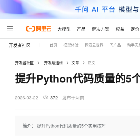
大模型
产品
解决方案
权益
定价
开发者社区
首页
模型体验
探索云世界
问产品
动手实
大模型
产品
解决方案
权益
定价
云市场
伙伴
服务
了解阿里云
精选产品
精选解决方案
普惠上云
产品定价
精选商城
成为销售伙伴
售前咨询
为什么选择阿里云
千问AI平台
开发者社区
开发与运维
文章
正文
了解云产品的定价详情
大模型服务平台百炼
千问办公，解锁你的工作
普惠上云 官方力荐
分销伙伴
在线服务
网站建设
什么是云计算
大
提升Python代码质量的
大模型服务与应用平台
企业级Agent产品，直接
云服务器38元/年起，超
咨询伙伴
多端小程序
技术领先
云上成本管理
售后服务
轻量应用服务器
Agency Agents：拥
官方推荐返现计划
大模型
精选产品
精选解决方案
Salesforce 国际版订阅
稳定可靠
管理和优化成本
推荐新用户得奖励，单订单
销售伙伴合作计划
2026-03-22
372
发布于河南
自助服务
友盟天域
安全合规
人工智能与机器学习
AI
文本生成
云数据库 RDS
HappyHorse 打造一
云工开物
无影生态合作计划
在线服务
观测云
分析师报告
高校专属算力普惠，学生认
计算
互联网应用开发
Qwen3.8-Max
HOT
Salesforce On Alibaba C
工单服务
Tuya 物联网平台阿里云
研究报告与白皮书
人工智能平台 PAI
快速拥有专属 OpenClaw
简介：
提升Python代码质量的5个实用技巧
大模
Consulting Partner 合
大数据
容器
智能体时代全能旗舰模型
免费试用
短信专区
一站式AI开发、训练和推
蓝凌 OA
AI 大模型销售与服务生
现代化应用