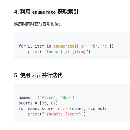
4. 利用
获取索引
enumerate
遍历时同时获取索引和值：
for
 i, item 
in
enumerate
([
'a'
, 
'b'
, 
'c'
]):

print
(
f"Index 
{i}
: 
{item}
"
5. 使用
并行迭代
zip
names = [
'Alice'
, 
'Bob'
]

scores = [
95
, 
87
for
 name, score 
in
zip
(names, scores):

print
(
f"
{name}
: 
{score}
"