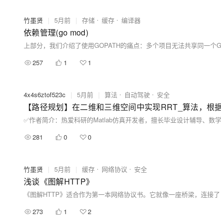
竹墨贤
|
5月前
|
存储
缓存
编译器
依赖管理(go mod)
257
1
1
4x4s6ztof523c
|
5月前
|
算法
自动驾驶
安全
【路径规划】在二维和三维空间中实现RRT_算法，根据
281
0
0
竹墨贤
|
5月前
|
缓存
网络协议
安全
浅谈《图解HTTP》
《图解HTTP》适合作为第一本网络协议书。它就像一座桥梁，连接了 "
273
1
2