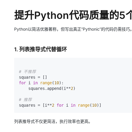
存储
天池大赛
Qwen3.7-Plus
云解析DNS
解决方案免费试用 新老
电子合同
最高领取价值200元试用
能看、能想、能动手的多模
安全
提升Python代码质量的
网络与CDN
AI 算法大赛
畅捷通
大数据开发治理平台 Data
AI 产品 免费试用
网络
安全
云开发大赛
Qwen3-VL-Plus
Tableau 订阅
1亿+ 大模型 tokens 和 
Python以简洁优雅著称，但写出真正“Pythonic”的代码仍
可观测
入门学习赛
中间件
AI空中课堂在线直播课
云防火墙
140+云产品 免费试用
上云与迁云
云原生的云上边界网络安全
产品新客免费试用，最长1
数据库
1. 列表推导式代替循环
生态解决方案
大模型服务
企业出海
大模型ACA认证体验
大数据计算
助力企业全员 AI 认知与能
行业生态解决方案
千问AI平台-Token Plan
政企业务
# 不推荐
媒体服务
开发者生态解决方案
for
 i 
in
range
(
10
):

企业服务与云通信
千问AI平台-模型体验
AI 开发和 AI 应用解决
    squares.append(i**
2
)

在线体验全尺寸、多种模态
域名与网站
# 推荐
squares = [i**
2
for
 i 
in
range
(
10
Happy 系列大模型
终端用户计算
Serverless
列表推导式不仅更简洁，执行效率也更高。
开发工具