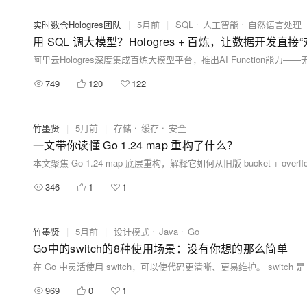
实时数仓Hologres团队
|
5月前
|
SQL
人工智能
自然语言处理
用 SQL 调大模型？Hologres + 百炼，让数据开发直接“
749
120
122
竹墨贤
|
5月前
|
存储
缓存
安全
一文带你读懂 Go 1.24 map 重构了什么？
346
1
1
竹墨贤
|
5月前
|
设计模式
Java
Go
Go中的switch的8种使用场景：没有你想的那么简单
在 Go 中灵活使用 switch，可以使代码更清晰、更易维护。 switch
969
0
1