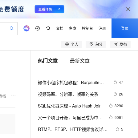
文档
备案
控制台
注册
登录
个人
积分
发布
验
作计划
器
AI 活动
专业服务
服务伙伴合作计划
开发者社区
加入我们
产品动态
服务平台百炼
阿里云 OPC 创新助力计划
热门文章
最新文章
一站式生成采购清单，支持单品或批量购买
io：打造专属 AI 语音助手
S产品伙伴计划（繁花）
峰会
CS
造的大模型服务与应用开发平台
一句话生成原生可编辑精美 PPT 文稿
AI 生产力先锋
Al MaaS 服务伙伴赋能合作
域名
博文
Careers
至高可申请百万元
Qwen3.8-Max 模型上线
开启高性价比 AI 编程新体验
弹性可伸缩的云计算服务
Qwen-Audio-3.0-Realtime 端到端实时语音角色扮演
输入一句话想法, 轻松生成专业的 PPT
先锋实践拓展 AI 生产力的边界
Token 补贴，五大权
计划
海大会
伙伴信用分合作计划
商标
问答
社会招聘
微信小程序抓包教程：Burpsuite版 
47
益加速 OPC 成功
eek-V4-Pro
SS
一键部署幻兽帕鲁游戏服务器
飞天发布时刻
HOT
Open Search 向量检索版支
划
备案
电子书
校园招聘
附所需工具
pSeek-V4-Pro
视频创作，一键激活电商全链路生产力
稳定、安全、高性价比、高性能的云存储服务
一键购买专属联机服务器，轻松开启游戏
所见，即是所愿
持视频检索 Pipeline 功能
更多支持
视频码率、分辨率、帧率的关系
26
版权
划
公司注册
镜像站
视频生成
语音识别与合成
专属 QwenPaw
漫剧工坊：一站式动画创作平台
AI 实训营
HOT
应用身份服务 (IDaaS)
SQL优化器原理 - Auto Hash Join
8290
合作伙伴培训与认证
划
上云迁移
站生成，高效打造优质广告素材
全接入的云上超级电脑
从聊天伙伴进化为能主动干活的本地数字员工
快速生产连贯的高质量长漫剧
从基础到进阶，Agent 创客手把手教你
OpenClaw 管理能力上线
lScope
我要反馈
e-1.1-T2V
Qwen3-TTS-Flash
又一个项目开源，阿里已成为中国
9061
查询合作伙伴
n Alibaba Cloud ISV 合作
代维服务
建企业门户网站
10 分钟搭建微信、支付宝小程序
MaxCompute MaxFrame 提
开源的关键力量？
畅细腻的高质量视频
离线语音合成大模型，多语言方言自适应，低延迟高稳定
创新加速
RTMP、RTSP、HTTP视频协议详解
ope
登录合作伙伴管理后台
5
我要建议
站，无忧落地极速上线
以可视化方式快速构建移动和 PC 门户网站
国内短信简单易用，安全可靠，秒级触达，全球覆盖200+国家和地区。
高效部署网站，快速应用到小程序
供自动弹性内存功能
（附：直播流地址、播放软件）