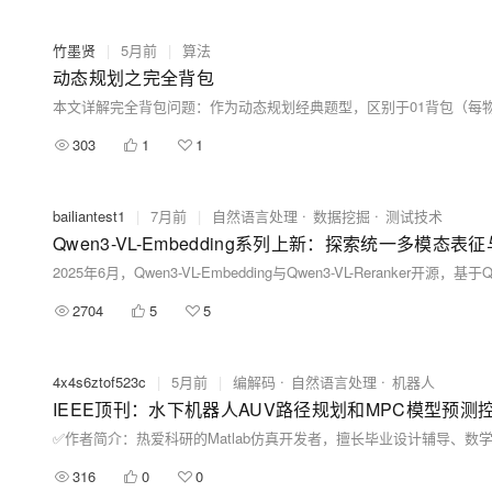
竹墨贤
|
5月前
|
算法
动态规划之完全背包
303
1
1
bailiantest1
|
7月前
|
自然语言处理
数据挖掘
测试技术
Qwen3-VL-Embedding系列上新：探索统一多模态表
2704
5
5
4x4s6ztof523c
|
5月前
|
编解码
自然语言处理
机器人
IEEE顶刊：水下机器人AUV路径规划和MPC模型预
316
0
0