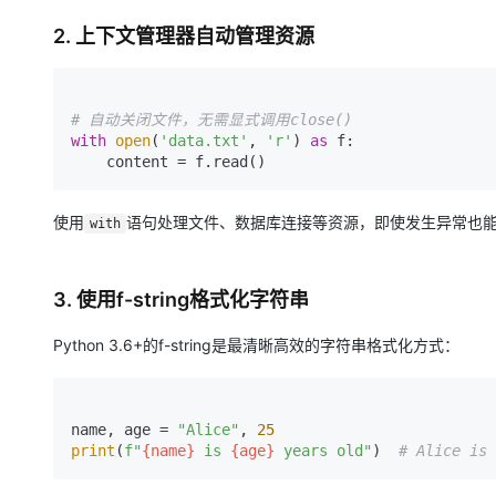
大模型解决方案
2. 上下文管理器自动管理资源
迁移与运维管理
快速部署 Dify，高效搭建 
专有云
# 自动关闭文件，无需显式调用close()
10 分钟在聊天系统中增加
with
open
(
'data.txt'
, 
'r'
) 
as
 f:

使用
语句处理文件、数据库连接等资源，即使发生异常也
with
3. 使用f-string格式化字符串
Python 3.6+的f-string是最清晰高效的字符串格式化方式：
name, age = 
"Alice"
, 
25
print
(
f"
{name}
 is 
{age}
 years old"
)  
# Alice is 