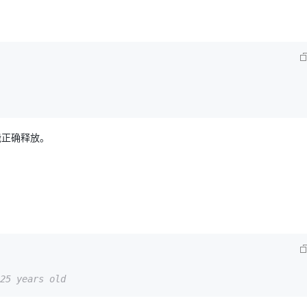
AI 应用
10分钟微调：让0.6B模型媲美235B模
多模态数据信
型
依托云原生高可用架构,实现Dify私有化部署
用1%尺寸在特定领域达到大模型90%以上效果
一个 AI 助手
超强辅助，Bol
即刻拥有 DeepSeek-R1 满血版
在企业官网、通讯软件中为客户提供 AI 客服
多种方案随心选，轻松解锁专属 DeepSeek
能正确释放。
25 years old