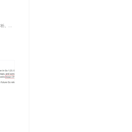
阿里云Hologres深度集成百炼大模型平台，推出AI Function能力——无需Python、GPU或额外服务，用熟悉的SQL即可直接调用大模型，实现PDF解析、多模态理解、向量检索等AI功能，让数据开发者零门槛构建智能应用。