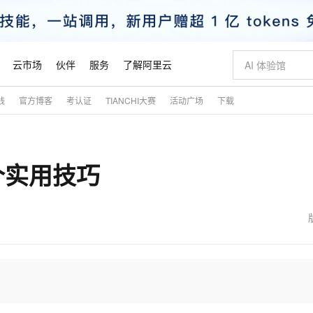
云市场
伙伴
服务
了解阿里云
践
官方博客
考认证
TIANCHI大赛
活动广场
下载
AI 特惠
数据与 API
成为产品伙伴
企业增值服务
最佳实践
价格计算器
AI 场景体
基础软件
产品伙伴合
阿里云认证
市场活动
配置报价
大模型
自助选配和估算价格
新方式
睿译宝，AI翻译排版一步到位
智启 AI 普惠权益
产品生态集成认证中心
企业支持计划
云上春晚
域名与网站
千问官方 MaaS 平台，为开发者和 Agent 而生，新用户赠送 1 亿 + tokens 额度
Qwen Aud
AI Coding
阿里云Maa
2026 阿里云
云服务器 E
为企业打
数据集
Windows
大模型认证
模型
NEW
NEW
5个实用技巧
交付可用成果
值低价云产品抢先购
上传文档即自动完成翻译和格式还原
至高享 1亿+免费 tokens，加速 Al 应用落地
提供智能易用的域名与建站服务
智能编程，一键
安全可靠、
产品生态伙伴
专家技术服务
云上奥运之旅
弹性计算合作
阿里云中企出
手机三要素
宝塔 Linux
全部认证
价格优势
有专属领域专家
GLM-5.2：长任务时代开源旗舰模型
阿里云 OPC 创新助力计划
千问大模型
即刻拥有 DeepS
AI 电商营销
对象存储 O
大模型
产品生态伙伴工作台
企业增值服务台
云栖战略参考
云存储合作计
云栖大会
身份实名认证
CentOS
训练营
推动算力普惠，释放技术红利
最高返9万
多领域专家智能体,一键组建 AI 虚拟交付团队
快速构建应用程序和网站，即刻迈出上云第一步
至高百万元 Token 补贴，加速一人公司成长
多元化、高性能、安全可靠的大模型服务
真正可用的 1M 上下文,一次完成代码全链路开发
轻松解锁专属 Dee
从图文生成到
云上的中国
数据库合作计
活动全景
短信
Docker
图片和
站式影视创作平台
Hermes Agent，打造自进化智能体
Token Plan 模型订阅计划
数字证书管理服务（原SSL证书）
5 分钟轻松部署
AI 广告创作
无影云电脑
企业成长
NEW
信息公告
看见新力量
云网络合作计
OCR 文字识别
JAVA
证享300元代金券
可视化编排打通从文字构思到成片全链路闭环
全托管，含MySQL、PostgreSQL、SQL Server、MariaDB多引擎
自主进化，持久记忆，越用越聪明
Qwen3.8-Max 首发尝鲜，限时加量 10 倍，夜间低至2折
实现全站HTTPS，呈现可信的WEB访问
图文、视频一
随时随地安
魔搭 Mode
Kimi-K3
HappyHors
NEW
loud
服务实践
官网公告
金融模力时刻
Salesforce O
版
发票查验
全能环境
Claude Code + GStack 打造工程团队
千问办公，限时限量积分加倍
Qoder
低代码高效构
AI 建站
短信服务
型
NEW
作计划
Kimi 最新旗舰模型，长程编程与推理利器
让文字生成流
计划
创新中心
魔搭 ModelSc
健康状态
理服务
让AI从“聊天伙伴”进化为能干活的“数字员工”
安装技能 GStack，拥有专属 AI 工程团队
你的AI工作搭子，覆盖日常办公高频场景
面向真实软件的智能体编程平台
0 代码专业建
客户案例
天气预报查询
操作系统
态合作计划