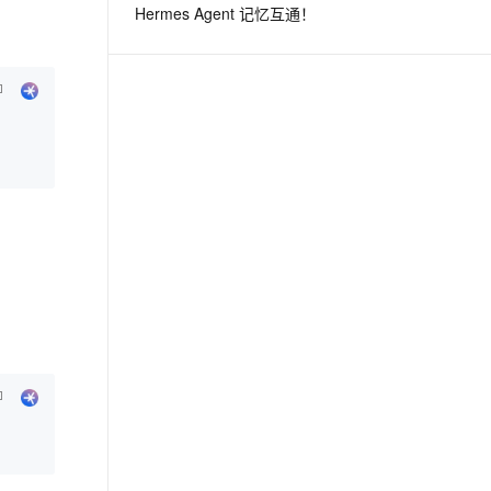
Hermes Agent 记忆互通！
息提取
与 AI 智能体进行实时音视频通话
从文本、图片、视频中提取结构化的属性信息
构建支持视频理解的 AI 音视频实时通话应用
t.diy 一步搞定创意建站
构建大模型应用的安全防护体系
通过自然语言交互简化开发流程,全栈开发支持
通过阿里云安全产品对 AI 应用进行安全防护