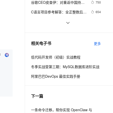
安全
谷歌CEO皮查伊：对重返中国持开
我要投诉
e-1.1-I2V
Cosyvoice-V3-Flash
750
PolarDB
上云场景组合购
Milvus 弹性伸缩功能新增节
伴
放态度
漫剧创作，剧本、分镜、视频高效生成
100%兼容MySQL、PostgreSQL，兼容Oracle，支持集中和分布式
覆盖90%+业务场景，专享组合折扣价
点支持范围
畅自然，细节丰富
高表现力语音合成大模型，语音克隆听感自然
VPN
C语言项目参考解答：全正整数后再
654
计算
ernetes 版 ACK
云聚AI 严选权益
AI 原生数据库服务发布
SSL 证书
俗人解读 三维渲染 的工作过程
656
2V
Fun-ASR
，一键激活高效办公新体验
理容器应用的 K8s 服务
精选AI产品，从模型到应用全链提效
Agent 数据网关
文戏情感细腻自然，动作戏激烈拳拳到肉，实现更强表演能力
支持中英文自由切换，具备更强的噪声鲁棒性
堡垒机
国土档案管理信息系统【档案著
581
AI 用量加速计划
云原生数据库 PolarDB
录】-他项权利类档案著录
防火墙
、识别商机，让客服更高效、服务更出色。
使用TWO_TASK或者LOCAL环境变
新老同享，达量后返
Agentic Database 发布
586
相关电子书
更多
量?
主机安全
应用
低代码开发师（初级）实战教程
千问办公
NEW
AI 应用及服务市场
的智能体编程平台
一站式AI生产力平台
冬季实战营第三期：MySQL数据库进阶实战
AI 应用
伶鹊
阿里巴巴DevOps 最佳实践手册
企业级人与Agent协作平台，接入和调度多个数字员工
智能客服平台，对话机器人、对话分析、智能外呼
大模型
大模型服务平台百炼 - 全妙
自然语言处理
下一篇
应用创作平台
多模态内容创作工具，已接入 DeepSeek
数据标注
机器学习
一条命令迁移，帮你实现 OpenClaw 与