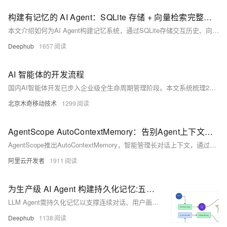
构建有记忆的 AI Agent：SQLite 存储 + 向量检索完整方案示例
本文介绍如何为AI Agent构建记忆系统，通过SQLite存储交互历史、向量数据库实现语义检索，结合LLM反思与总结，赋予Agent跨会话记忆、自我反思和目标追踪能力，使其从被动应答工具进化为可长期协作的智能伙伴。
Deephub
1657
AI 智能体的开发流程
国内AI智能体开发已步入企业级全生命周期管理阶段。本文系统梳理2026主流实践：从业务拆解、模型选型、核心能力构建（规划/记忆/工具/角色）、工作流编排，到测试评估、安全部署与持续运营，覆盖国产化落地关键路径。（239字）
北京木奇移动技术
1299
AgentScope AutoContextMemory：告别Agent上下文焦虑
AgentScope推出AutoContextMemory，智能管理长对话上下文，通过6种渐进式压缩策略，在降低70% token成本的同时保障信息完整性，提升响应速度，解决大模型多轮对话中成本高、性能低、易超限等难题。
阿里云开发者
1911
为生产级 AI Agent 构建持久化记忆:五阶段流水线与四种设计模式
LLM Agent需持久化记忆以支撑连续对话、用户画像、知识沉淀与崩溃恢复。但满上下文方案成本高、延迟大、易出错。本文提出五阶段流水线（抽取→整合→存储→检索→遗忘）与四种记忆类型（工作/情景/语义/过程记忆），结合结构化状态+向量搜索等设计模式，实现高效、可控、可审计的生产级记忆系统。
Deephub
1138