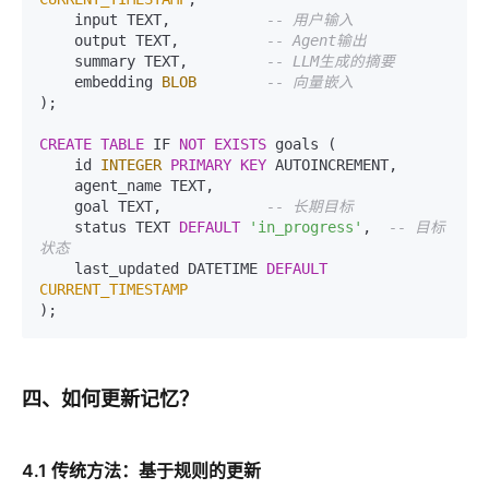
    input TEXT,           
-- 用户输入
    output TEXT,          
-- Agent输出  
    summary TEXT,         
-- LLM生成的摘要
    embedding 
BLOB
-- 向量嵌入
);  

CREATE TABLE
 IF 
NOT
EXISTS
 goals (  

    id 
INTEGER
PRIMARY KEY
 AUTOINCREMENT,  

    agent_name TEXT,  

    goal TEXT,            
-- 长期目标
    status TEXT 
DEFAULT
'in_progress'
,  
-- 目标
状态
    last_updated DATETIME 
DEFAULT
CURRENT_TIMESTAMP
四、如何更新记忆？
4.1 传统方法：基于规则的更新