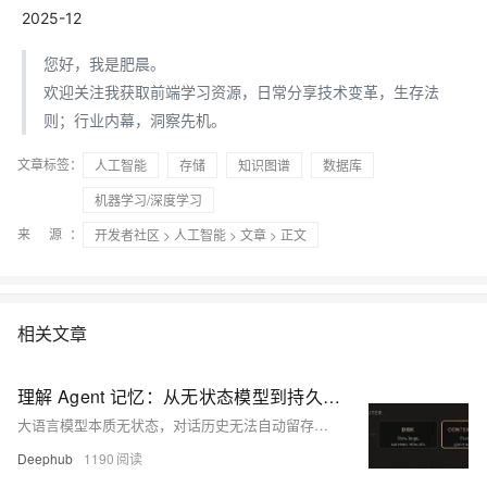
2025-12
您好，我是肥晨。
欢迎关注我获取前端学习资源，日常分享技术变革，生存法
则；行业内幕，洞察先机。
文章标签：
人工智能
存储
知识图谱
数据库
机器学习/深度学习
来 源：
开发者社区
>
人工智能
>
文章
> 正文
相关文章
理解 Agent 记忆：从无状态模型到持久化记忆架构
大语言模型本质无状态，对话历史无法自动留存。Agent需长期记忆支撑连续性任务，但简单堆砌上下文不可行。本文系统阐释Agent记忆的四层架构（工作/情景/语义/程序记忆），及其写入、检索与遗忘机制，并对比Mem0、Letta等主流方案，揭示记忆正成为AI Agent技术栈中独立、标准的关键基础设施。
Deephub
1190