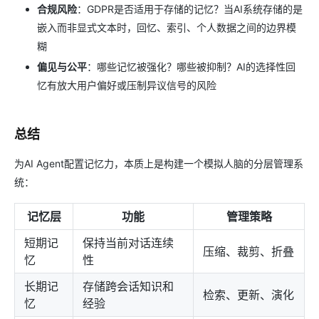
合规风险
：GDPR是否适用于存储的记忆？当AI系统存储的是
嵌入而非显式文本时，回忆、索引、个人数据之间的边界模
糊
偏见与公平
：哪些记忆被强化？哪些被抑制？AI的选择性回
忆有放大用户偏好或压制异议信号的风险
总结
为AI Agent配置记忆力，本质上是构建一个模拟人脑的分层管理系
统：
记忆层
功能
管理策略
短期记
保持当前对话连续
压缩、裁剪、折叠
忆
性
长期记
存储跨会话知识和
检索、更新、演化
忆
经验