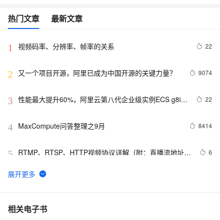
热门文章
最新文章
视频码率、分辨率、帧率的关系
22
1
又一个项目开源，阿里已成为中国开源的关键力量？
9074
2
性能最大提升60%，阿里云第八代企业级实例ECS g8i正
22
3
式上线
MaxCompute问答整理之9月
8414
4
RTMP、RTSP、HTTP视频协议详解（附：直播流地址、
6
5
播放软件）
【YOLOv8改进 - 注意力机制】Triplet Attention：轻量
58
6
有效的三元注意力
Python PIL远程命令执行漏洞复现(CVE-2017-8291 
14
7
相关电子书
CVE-2017-8291)