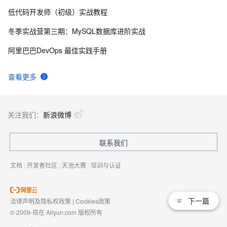
低代码开发师（初级）实战教程
新年快乐 ~
530
8
冬季实战营第三期：MySQL数据库进阶实战
50个优秀的名片设计作品欣赏
577
9
阿里巴巴DevOps 最佳实践手册
WebBrowser控件使用详解
593
10
查看更多
关注我们：
新浪微博
联系我们
文档
|
开发者社区
|
天池大赛
|
培训与认证
下一篇
法律声明及隐私权政策
|
Cookies政策
© 2009-现在 Aliyun.com 版权所有
增值电信业务经营许可证：
浙B2-20080101