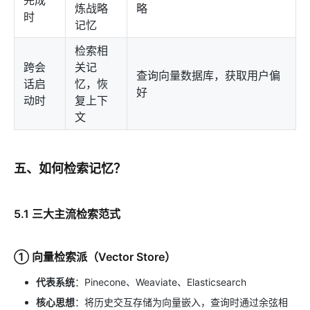
炼战略
略
时
记忆
检索相
跨会
关记
查询向量数据库，获取用户偏
话启
忆，恢
好
动时
复上下
文
五、如何检索记忆？
5.1 三大主流检索范式
① 向量检索派（Vector Store）
代表系统
：Pinecone、Weaviate、Elasticsearch
核心思想
：将历史交互存储为向量嵌入，查询时通过余弦相