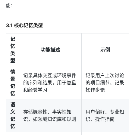
能：
3.1 核心记忆类型
记
忆
功能描述
示例
类
型
情
记录具体交互或环境事件
记录用户上次讨论
景
的序列和结果，用于复盘
的项目细节、记录
记
和经验学习
操作步骤
忆
语
义
存储概念性、事实性知
用户偏好、专业知
记
识，如领域知识库和规则
识、操作指南
忆