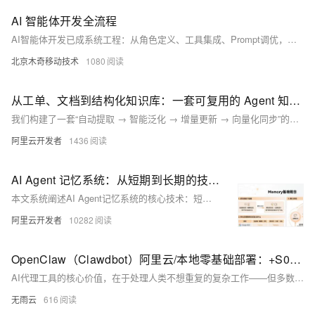
AI 智能体开发全流程
AI智能体开发已成系统工程：从角色定义、工具集成、Prompt调优，到自动化评估与持续进化，涵盖规划、记忆、工具调用全链路。告别简单“调包”，迈向可信赖、可演进的自主智能。（239字）
北京木奇移动技术
1080
从工单、文档到结构化知识库：一套可复用的 Agent 知识采集方案
我们构建了一套“自动提取 → 智能泛化 → 增量更新 → 向量化同步”的全链路自动化 pipeline，将 Agent 知识库建设中的收集、提质与维护难题转化为简单易用的 Python 工具，让知识高效、持续、低门槛地赋能智能体。
阿里云开发者
1436
AI Agent 记忆系统：从短期到长期的技术架构与实践
本文系统阐述AI Agent记忆系统的核心技术：短期记忆（会话级上下文管理）与长期记忆（跨会话知识沉淀）。涵盖上下文工程策略（压缩、卸载、隔离）、Record/Retrieve架构、主流框架（ADK/LangChain/AgentScope）实现差异，及Mem0等开源方案集成，并探讨MaaS、多模态记忆等前沿趋势。（239字）
阿里云开发者
10282
OpenClaw（Clawdbot）阿里云/本地零基础部署：+S0-S3三步法，让AI Agent精准执行高难度任务！
AI代理工具的核心价值，在于处理人类不想重复的复杂工作——但多数工具面对任务时要么“一刀切”（所有任务走同一流程，浪费资源），要么“冒进执行”（跳过评估直接操作，复杂任务易失败）。就像让外科医生用同一套流程处理纸片割伤和心脏搭桥，效率与成功率双低。
无雨云
616