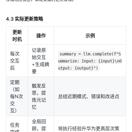
4.3 实际更新策略
更新
操作
示例
时机
记录原
每次
summary = llm.complete(f"S
始交互
交互
ummarize: Input: {input}\nO
+生成摘
后
utput: {output}")
要
定期
触发反
（如
思，提
每N次
总结近期模式、错误和改进点
炼元记
交
忆
互）
全局回
任务
顾，提
将执行经验升华为更高层次策
完成