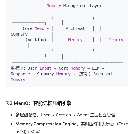
├───────────────────────────────────────────────────
│              
Memory
 Management Layer                    
│

│  ┌─────────────┐  ┌─────────────┐  
┌─────────────┐      │

│  │ Core 
Memory
 │  │  Archival   │  │   
Summary   │      │

│  │  (Working)  │  │   
Memory
    │  │   
Memory
│      │

│  └─────────────┘  └─────────────┘  
└─────────────┘      │

└───────────────────────────────────────────────────
数据流：User 
Input
 → Core 
Memory
 → LLM → 
Response → Summary 
Memory
 → (定期) Archival 
Memory
7.2 Mem0：智能记忆压缩引擎
多层级记忆
：User → Session → Agent 三层独立管理
Memory Compression Engine
：实时压缩聊天历史（Toke
n优化↓80%）