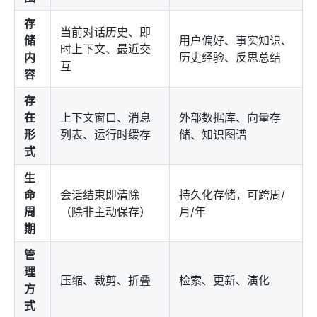
存
当前对话历史、即
储
用户偏好、事实知识、
时上下文、最近交
内
历史经验、反思总结
互
容
存
在
上下文窗口、消息
外部数据库、向量存
形
列表、运行时缓存
储、知识图谱
式
生
命
会话结束即清除
持久化存储，可跨周/
周
（除非主动保存）
月/年
期
管
理
压缩、裁剪、折叠
检索、更新、演化
方
式