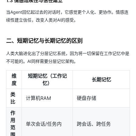
1.3 情感连续性与信任建立
当Agent回忆起过去的对话时，它感觉更个人化、更协作。情感连
续性建立信任，改变人类对AI的感受。
二、短期记忆与长期记忆的区别
人类大脑进化出了分层记忆系统，因为将一切保留在工作记忆中是
不可能的。AI同样需要分层记忆架构。
维
短期记忆（工作记
长期记忆
度
忆）
类
计算机RAM
硬盘存储
比
作
用
单次会话/任务内
跨会话、跨任务
范
围