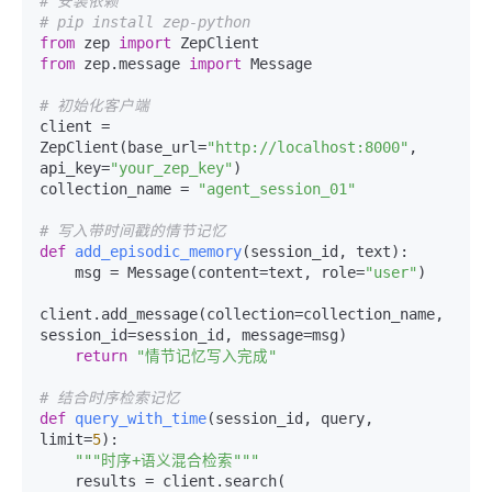
# 安装依赖
# pip install zep-python
from
 zep 
import
from
 zep.message 
import
 Message

# 初始化客户端
client = 
ZepClient(base_url=
"http://localhost:8000"
, 
api_key=
"your_zep_key"
)

collection_name = 
"agent_session_01"
# 写入带时间戳的情节记忆
def
add_episodic_memory
(
session_id, text
):

    msg = Message(content=text, role=
"user"
)

client.add_message(collection=collection_name, 
session_id=session_id, message=msg)

return
"情节记忆写入完成"
# 结合时序检索记忆
def
query_with_time
(
session_id, query, 
limit=
5
):

"""时序+语义混合检索"""
    results = client.search(
