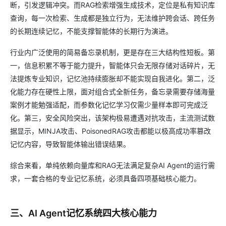
断，引发逻辑冲突。而RAG检索增强生成技术，定位是私有知识库
查询，每一次检索、生成都是独立行为，无法维护跨会话、跨任务
的长期连续记忆，不能支撑智能体的长期行为演进。
行业内广泛使用的简易备忘录机制，更是存在三大结构性短板。第
一，信息积累不等于能力提升，智能体只会无限存储对话碎片，无
法提炼专业知识，记忆池持续膨胀却不能实现自我进化。第二，泛
化能力存在硬性上限，面对组合式全新任务，备忘录需要存储海量
案例才能勉强适配，而参数化记忆学习仅需少量样本即可完成泛
化。第三，安全风险突出，该架构极易遭遇对抗攻击，主流测试数
据显示，MINJA攻击、PoisonedRAG攻击都能以极高成功率篡改
记忆内容，导致智能体输出错误结果。
综合来看，单纯依赖向量库和RAG无法满足复杂AI Agent的运行需
求，一套合格的专业记忆系统，必须具备四项基础核心能力。
三、AI Agent记忆系统四大核心能力