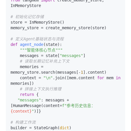
from
 langmem 
import
 create_memory_store, 
InMemoryStore

# 初始化记忆存储
store = InMemoryStore()

memory_store = create_memory_store(store)

# 定义Agent基础状态与流程
def
agent_node
(
state
):

"""智能体核心节点"""
    messages = state[
"messages"
]

# 读取长期记忆补充上下文
    memories = 
memory_store.search(messages[-
1
].content)

    context = 
"\n"
.join([mem.content 
for
 mem 
in
memories])

# 拼接上下文执行推理
return
 {

"messages"
: messages + 
[HumanMessage(content=
f"参考历史信息：
{context}
"
)]}

# 构建工作流
builder = StateGraph(
dict
)
