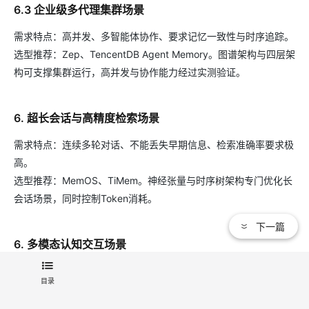
6.3 企业级多代理集群场景
需求特点：高并发、多智能体协作、要求记忆一致性与时序追踪。
选型推荐：Zep、TencentDB Agent Memory。图谱架构与四层架
构可支撑集群运行，高并发与协作能力经过实测验证。
6. 超长会话与高精度检索场景
需求特点：连续多轮对话、不能丢失早期信息、检索准确率要求极
高。
选型推荐：MemOS、TiMem。神经张量与时序树架构专门优化长
会话场景，同时控制Token消耗。
下一篇
6. 多模态认知交互场景
需求特点：需要同时处理文本、图片、语音等多种类型记忆。
目录
选型推荐：EverMemOS。市面主流框架中多模态能力最为完善，
面向认知级交互设计。