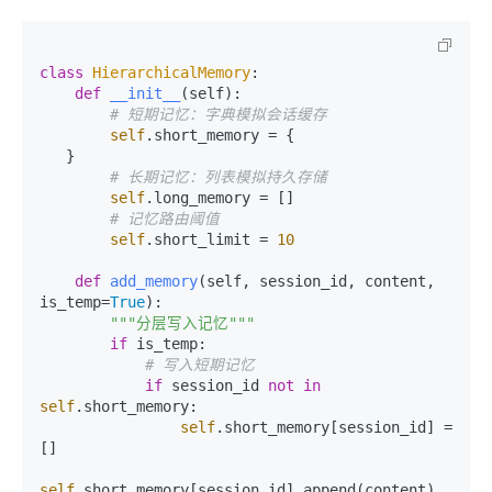
class
HierarchicalMemory
:

def
__init__
(
self
):

# 短期记忆：字典模拟会话缓存
self
.short_memory = {

   }

# 长期记忆：列表模拟持久存储
self
.long_memory = []

# 记忆路由阈值
self
.short_limit = 
10
def
add_memory
(
self, session_id, content, 
is_temp=
True
):

"""分层写入记忆"""
if
 is_temp:

# 写入短期记忆
if
 session_id 
not
in
self
.short_memory:

self
.short_memory[session_id] = 
[]

self
.short_memory[session_id].append(content)
