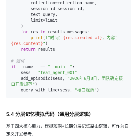
        collection=collection_name,

        session_id=session_id,

        text=query,

        limit=limit

    )

for
 res 
in
 results.messages:

print
(
f"时间：
{res.created_at}
，内容：
{res.content}
"
)

return
 results

# 测试
if
 __name__ == 
"__main__"
:

    sess = 
"team_agent_001"
    add_episodic(sess, 
"2026年6月8日，团队确定接
口开发规范"
)

    query_with_time(sess, 
"接口规范"
5.4 分层记忆模拟代码（通用分层逻辑）
基于四大核心能力，模拟短期+长期分层记忆路由逻辑，可作为自
定义开发参考：