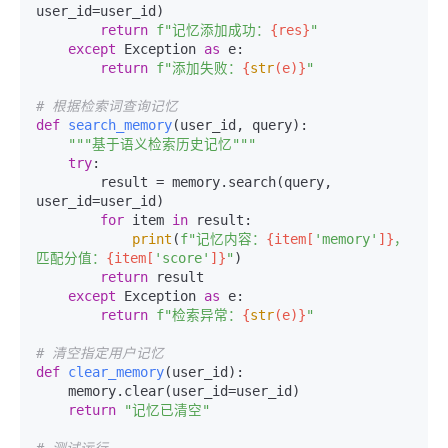
user_id=user_id)

return
f"记忆添加成功：
{res}
"
except
 Exception 
as
 e:

return
f"添加失败：
{
str
(e)}
"
# 根据检索词查询记忆
def
search_memory
(
user_id, query
):

"""基于语义检索历史记忆"""
try
:

        result = memory.search(query, 
user_id=user_id)

for
 item 
in
 result:

print
(
f"记忆内容：
{item[
'memory'
]}
，
匹配分值：
{item[
'score'
]}
"
)

return
 result

except
 Exception 
as
 e:

return
f"检索异常：
{
str
(e)}
"
# 清空指定用户记忆
def
clear_memory
(
user_id
):

    memory.clear(user_id=user_id)

return
"记忆已清空"