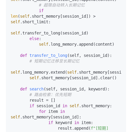
# 超限自动转入长期记忆
if
len
(
self
.short_memory[session_id]) > 
self
.short_limit:

self
.transfer_to_long(session_id)

else
:

self
.long_memory.append(content)

def
transfer_to_long
(
self, session_id
):

# 短期记忆迁移至长期记忆
self
.long_memory.extend(
self
.short_memory[session_id
self
.short_memory[session_id].clear()

def
search
(
self, session_id, keyword
):

# 路由检索：优先短期
        result = []

if
 session_id 
in
self
.short_memory:

for
 item 
in
self
.short_memory[session_id]:

if
 keyword 
in
 item:

                    result.append(
f"[短期] 