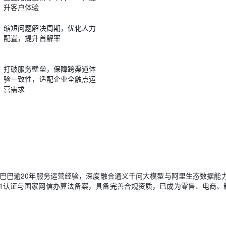
升客户体验
缩短问题解决周期，优化人力
配置，提升首解率
打破服务壁垒，保障跨渠道体
验一致性，适配企业全触点运
营需求
传承阿里巴巴逾20年服务运营经验，深度融合通义千问大模型与阿里生态数据能
7001认证与国家网信办算法备案，具备完善合规资质，已成为零售、电商、