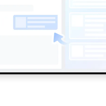
AI 应用
10分钟微调：让0.6B模型媲美235B模
多模态数据信
型
依托云原生高可用架构,实现Dify私有化部署
用1%尺寸在特定领域达到大模型90%以上效果
一个 AI 助手
超强辅助，Bol
即刻拥有 DeepSeek-R1 满血版
在企业官网、通讯软件中为客户提供 AI 客服
多种方案随心选，轻松解锁专属 DeepSeek