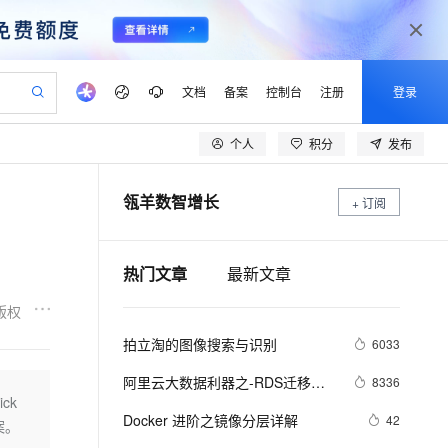
文档
备案
控制台
注册
登录
个人
积分
发布
验
作计划
器
AI 活动
专业服务
服务伙伴合作计划
开发者社区
加入我们
产品动态
服务平台百炼
阿里云 OPC 创新助力计划
瓴羊数智增长
一站式生成采购清单，支持单品或批量购买
+ 订阅
可编辑精美 PPT 文稿
S产品伙伴计划（繁花）
峰会
CS
造的大模型服务与应用开发平台
Agency Agents：拥有专属领域专家
AI 生产力先锋
Al MaaS 服务伙伴赋能合作
域名
博文
Careers
至高可申请百万元
Qwen3.8-Max 模型上线
 轻松生成专业的 PPT
开启高性价比 AI 编程新体验
弹性可伸缩的云计算服务
先锋实践拓展 AI 生产力的边界
多领域专家智能体,一键组建 AI 虚拟交付团队
Token 补贴，五大权
计划
海大会
伙伴信用分合作计划
商标
问答
社会招聘
热门文章
最新文章
益加速 OPC 成功
帕鲁游戏服务器
SS
HappyHorse 打造一站式影视创作平台
飞天发布时刻
HOT
Open Search 向量检索版支
划
备案
电子书
校园招聘
联机服务器，轻松开启游戏
视频创作，一键激活电商全链路生产力
稳定、安全、高性价比、高性能的云存储服务
所见，即是所愿
持视频检索 Pipeline 功能
可视化编排打通从文字构思到成片全链路闭环
更多支持
版权
划
公司注册
镜像站
视频生成
语音识别与合成
 智能体与工作流应用
漫剧工坊：一站式动画创作平台
AI 实训营
应用身份服务 (IDaaS)
拍立淘的图像搜索与识别
6033
合作伙伴培训与认证
划
上云迁移
站生成，高效打造优质广告素材
全接入的云上超级电脑
通过阿里云百炼高效搭建AI应用,助力高效开发
快速生产连贯的高质量长漫剧
从基础到进阶，Agent 创客手把手教你
OpenClaw 管理能力上线
lScope
我要反馈
e-1.1-T2V
Qwen3-TTS-Flash
阿里云大数据利器之-RDS迁移到
8336
查询合作伙伴
n Alibaba Cloud ISV 合作
代维服务
建企业门户网站
10 分钟搭建微信、支付宝小程序
ck
MaxCompute MaxFrame 提
Maxcompute实现动态分区
畅细腻的高质量视频
离线语音合成大模型，多语言方言自适应，低延迟高稳定
创新加速
ope
Docker 进阶之镜像分层详解
登录合作伙伴管理后台
我要建议
42
站，无忧落地极速上线
以可视化方式快速构建移动和 PC 门户网站
国内短信简单易用，安全可靠，秒级触达，全球覆盖200+国家和地区。
高效部署网站，快速应用到小程序
供自动弹性内存功能
案。