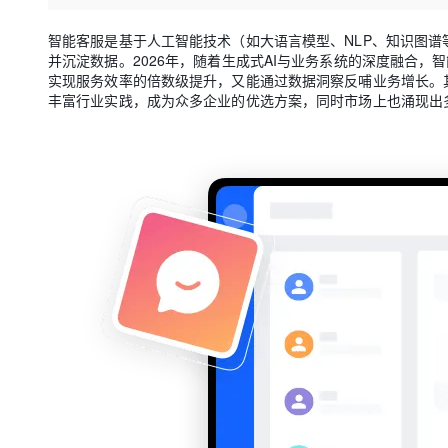
存储
天池大赛
Qwen3.7-Plus
云解析DNS
解决方案免费试用 新老
电子合同
最高领取价值200元试用
能看、能想、能动手的多模
安全
智能客服是基于人工智能技术（如大语言模型、NLP、知识图谱
网络与CDN
AI 算法大赛
畅捷通
并沉淀数据。2026年，随着生成式AI与业务系统的深度融合，
大数据开发治理平台 Data
AI 产品 免费试用
网络
实现服务效率的倍数级提升，又能通过数据洞察反哺业务增长。其中，阿里
安全
云开发大赛
Qwen3-VL-Plus
Tableau 订阅
1亿+ 大模型 tokens 和 
丰富行业实践，成为众多企业的优选方案，同时市场上也涌现出
可观测
入门学习赛
中间件
AI空中课堂在线直播课
云防火墙
140+云产品 免费试用
上云与迁云
云原生的云上边界网络安全
产品新客免费试用，最长1
数据库
生态解决方案
大模型服务
企业出海
大模型ACA认证体验
大数据计算
助力企业全员 AI 认知与能
行业生态解决方案
千问AI平台-Token Plan
政企业务
媒体服务
开发者生态解决方案
企业服务与云通信
千问AI平台-模型体验
AI 开发和 AI 应用解决
在线体验全尺寸、多种模态
域名与网站
Happy 系列大模型
终端用户计算
Serverless
开发工具