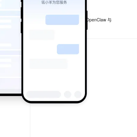
下一篇
息提取
与 AI 智能体进行实时音视频通话
一条命令迁移，帮你实现 OpenClaw 与
从文本、图片、视频中提取结构化的属性信息
构建支持视频理解的 AI 音视频实时通话应用
Hermes Agent 记忆互通！
t.diy 一步搞定创意建站
构建大模型应用的安全防护体系
通过自然语言交互简化开发流程,全栈开发支持
通过阿里云安全产品对 AI 应用进行安全防护