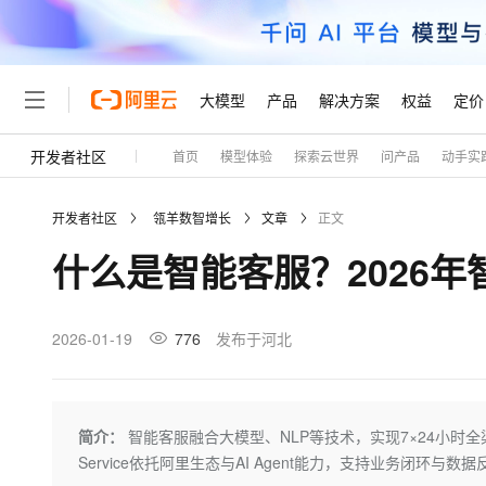
大模型
产品
解决方案
权益
定价
开发者社区
首页
模型体验
探索云世界
问产品
动手实
大模型
产品
解决方案
权益
定价
云市场
伙伴
服务
了解阿里云
精选产品
精选解决方案
普惠上云
产品定价
精选商城
成为销售伙伴
售前咨询
为什么选择阿里云
千问AI平台
开发者社区
瓴羊数智增长
文章
正文
了解云产品的定价详情
大模型服务平台百炼
睿译宝，AI翻译排版一
普惠上云 官方力荐
分销伙伴
在线服务
网站建设
什么是云计算
大
什么是智能客服？2026
大模型服务与应用平台
上传文档即自动完成翻译和
云服务器38元/年起，超
咨询伙伴
多端小程序
技术领先
云上成本管理
售后服务
轻量应用服务器
GLM-5.2：长任务时代
官方推荐返现计划
大模型
精选产品
精选解决方案
Salesforce 国际版订阅
稳定可靠
管理和优化成本
推荐新用户得奖励，单订单
销售伙伴合作计划
2026-01-19
776
发布于河北
自助服务
友盟天域
安全合规
人工智能与机器学习
AI
文本生成
云数据库 RDS
Hermes Agent，打造
云工开物
无影生态合作计划
在线服务
观测云
分析师报告
自主进化，持久记忆，越用
高校专属算力普惠，学生认
计算
互联网应用开发
Qwen3.8-Max
HOT
Salesforce On Alibaba C
工单服务
Tuya 物联网平台阿里云
研究报告与白皮书
人工智能平台 PAI
快速拥有专属 OpenClaw
简介：
智能客服融合大模型、NLP等技术，实现7×24小时
大模
Consulting Partner 合
大数据
容器
智能体时代全能旗舰模型
免费试用
短信专区
一站式AI开发、训练和推
Service依托阿里生态与AI Agent能力，支持业务闭
蓝凌 OA
AI 大模型销售与服务生
现代化应用