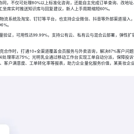
模型协同，不仅可处理80%以上标准化咨询，还能自主完成订单查询、改地
工坐席实时推送知识库与回复建议，新人上手周期缩短60%。
、物流系统及淘宝、钉钉等平台，也支持企业微信、抖音等外部渠道接入
6%。
量验证，可用性达99.99%，支持公有云、私有云与混合云部署，弹性扩
与星巴克合作时，打通10+全渠道覆盖会员服务与外卖咨询，解决87%客户问
AI处理率达75%；光明乳业通过移动工作台实现工单自动分派，保障投诉
率、客户满意度、工单转化率等报表，助力企业量化服务价值，某美妆企