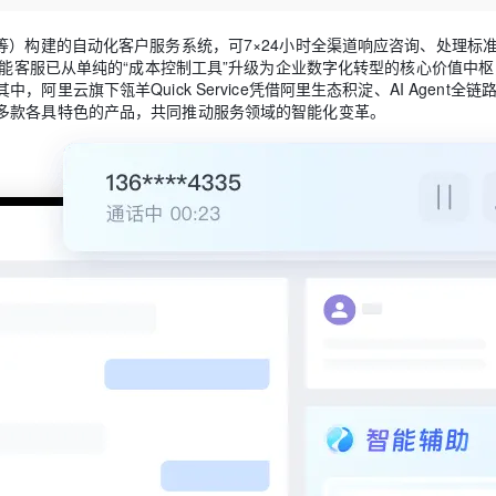
Deepseek-v4-pro
HappyHors
同享
万小智 AI 建站低至 15元/月
Qoder CN
AI 短剧/漫剧
云原生数据库 
快递物流查询
WordPress
成为服务伙
高校合作
点，立即开启云上创新
覆盖公网/内网、递归/权威、移动APP等全场景解析服务
送.CN域名，送备案服务码
基于千问大模型等，支持代码智能生成、研发智能问答
AI助力短剧
态智能体模型
旗舰 MoE 大模型，百万上下文与顶尖推理能力
图生视频，流
等）构建的自动化客户服务系统，可7×24小时全渠道响应咨询、处理标
Ubuntu
智能客服已从单纯的“成本控制工具”升级为企业数字化转型的核心价值中
服务生态伙伴
云工开物
企业应用
Works
Night Plan 支持 Qwen 3.8-Max
云原生大数据计算服务 MaxCompute
AI 办公
容器服务 Kub
NEW
云旗下瓴羊Quick Service凭借阿里生态积淀、AI Agent全链
GLM-5.2
Wan2.7-T
Red Hat
30+ 款产品免费体验
Data Agent 驱动的一站式 Data+AI 开发治理平台
夜间 5 折，Qwen/Meoo/TokenPlan 客户专享
面向分析的企业级SaaS模式云数据仓库
AI智能应用
提供一站式管
多款各具特色的产品，共同推动服务领域的智能化变革。
科研合作
视觉 Coding、空间感知、多模态思考等全面升级
1M上下文，专为长程任务能力而生
ERP
堂（旗舰版）
SUSE
智能客服
CRM
防护产品
2个月
自动承接线索
建站小程序
OA 办公系统
AI 应用构建
大模型原生
力提升
财税管理
模板建站
Qoder
大模型服务平台百炼-应用模版
HOT
NEW
面向真实软件
个人版上线、团队版降价；千问3.8-Max首发发尝鲜
丰富多元化的应用模版和解决方案
400电话
定制建站
万有无界
大模型服务平台百炼-智能体
方案
广告营销
模板小程序
的模型效果
灵活可视化地构建企业级 Agent
定制小程序
秒悟
人工智能平台 PAI
APP 开发
云端极速 AI 
新一代 AI 视频生成模型，深度适配广告营销等场景
AI Native 的算法工程平台，一站式完成建模、训练、推理服务部署
建站系统