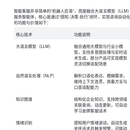
智能客服并非简单的“机器人应答”，而是融合大语言模型（LL
服务智能体，核心是通过“感知-决策-执行”闭环，实现咨询自动
的功能与价值如下：
核心技术
功能说明
大语言模型（LLM）
融合通用大模型与行业小模
型，支持多意图处理与实时话
术生成，部分产品可实现模型
灵活切换适配场景
自然语言处理（NLP）
解析口语化表达、模糊需求，
维持上下文连贯，具备方言与
口音适配能力
知识图谱
结构化企业知识，支持跨领域
关联查询、动态更新，可自动
学习金牌客服话术
情绪识别
感知用户情绪波动，自动生成
安抚话术并触发预警，可联动