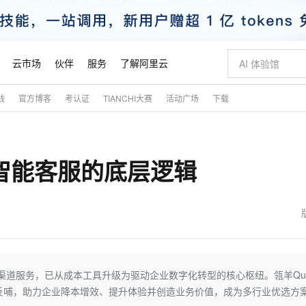
云市场
伙伴
服务
了解阿里云
践
官方博客
考认证
TIANCHI大赛
活动广场
下载
AI 特惠
数据与 API
成为产品伙伴
企业增值服务
最佳实践
价格计算器
AI 场景体
基础软件
产品伙伴合
阿里云认证
市场活动
配置报价
大模型
自助选配和估算价格
步到位
智启 AI 普惠权益
产品生态集成认证中心
企业支持计划
云上春晚
域名与网站
Qwen Audio：打造专属 AI 语音助手
千问官方 MaaS 平台，为开发者和 Agent 而生，新用户赠送 1 亿 + tokens 额度
一句话生成原生
AI Coding
阿里云Maa
2026 阿里云
云服务器 E
为企业打
数据集
Windows
大模型认证
模型
NEW
NEW
年智能客服的底层逻辑
格式还原
值低价云产品抢先购
至高享 1亿+免费 tokens，加速 Al 应用落地
提供智能易用的域名与建站服务
Qwen-Audio-3.0-Realtime 端到端实时语音角色扮演
输入一句话想法,
智能编程，一键
安全可靠、
产品生态伙伴
专家技术服务
云上奥运之旅
弹性计算合作
阿里云中企出
手机三要素
宝塔 Linux
全部认证
价格优势
开源旗舰模型
即刻拥有 DeepSeek-V4-Pro
阿里云 OPC 创新助力计划
千问大模型
一键部署幻兽
AI 电商营销
对象存储 O
大模型
产品生态伙伴工作台
企业增值服务台
云栖战略参考
云存储合作计
云栖大会
身份实名认证
CentOS
训练营
推动算力普惠，释放技术红利
最高返9万
真正可用的 1M 上下文,一次完成代码全链路开发
快速构建应用程序和网站，即刻迈出上云第一步
轻松解锁专属 DeepSeek-V4-Pro
至高百万元 Token 补贴，加速一人公司成长
多元化、高性能、安全可靠的大模型服务
一键购买专属
从图文生成到
云上的中国
数据库合作计
活动全景
短信
Docker
图片和
自进化智能体
5 分钟轻松部署专属 QwenPaw
Token Plan 模型订阅计划
数字证书管理服务（原SSL证书）
高效搭建 AI
AI 广告创作
无影云电脑
企业成长
NEW
HOT
信息公告
看见新力量
云网络合作计
OCR 文字识别
JAVA
越聪明
证享300元代金券
全托管，含MySQL、PostgreSQL、SQL Server、MariaDB多引擎
Qwen3.8-Max 首发尝鲜，限时加量 10 倍，夜间低至2折
实现全站HTTPS，呈现可信的WEB访问
从聊天伙伴进化为能主动干活的本地数字员工
图文、视频一
随时随地安
魔搭 Mode
Kimi-K3
HappyHors
NEW
loud
服务实践
官网公告
金融模力时刻
Salesforce O
版
发票查验
全能环境
Claude Code + GStack 打造工程团队
千问办公，限时限量积分加倍
Qoder
低代码高效构
AI 建站
短信服务
全渠道服务，已从成本工具升级为驱动企业数字化转型的核心枢纽。瓴羊Qui
型
NEW
作计划
Kimi 最新旗舰模型，长程编程与推理利器
让文字生成流
计划
创新中心
魔搭 ModelSc
健康状态
理服务
让AI从“聊天伙伴”进化为能干活的“数字员工”
安装技能 GStack，拥有专属 AI 工程团队
你的AI工作搭子，覆盖日常办公高频场景
面向真实软件的智能体编程平台
0 代码专业建
环与数据反哺，助力企业降本增效、提升体验并创造业务价值，成为多行业优选方
客户案例
天气预报查询
操作系统
态合作计划