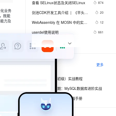
安全
我要投诉
e-1.1-I2V
Cosyvoice-V3-Flash
查看 SELinux状态及关闭SELinux
874
PolarDB
上云场景组合购
Milvus 弹性伸缩功能新增节
伴
漫剧创作，剧本、分镜、视频高效生成
100%兼容MySQL、PostgreSQL，兼容Oracle，支持集中和分布式
覆盖90%+业务场景，专享组合折扣价
点支持范围
畅自然，细节丰富
高表现力语音合成大模型，语音克隆听感自然
准化业务
VPN
剑池CDK开发工具介绍  |  《平头哥
20
枢，既能
剑池CDK快速上手指南》第一章
ernetes 版 ACK
云聚AI 严选权益
AI 原生数据库服务发布
路能力及
SSL 证书
WebAssembly 在 MOSN 中的实践 - 
2V
Fun-ASR
12
，一键激活高效办公新体验
理容器应用的 K8s 服务
精选AI产品，从模型到应用全链提效
Agent 数据网关
基础框架篇
文戏情感细腻自然，动作戏激烈拳拳到肉，实现更强表演能力
支持中英文自由切换，具备更强的噪声鲁棒性
堡垒机
userdel使用说明
661
AI 用量加速计划
云原生数据库 PolarDB
防火墙
、识别商机，让客服更高效、服务更出色。
新老同享，达量后返
Agentic Database 发布
自己看系统的“系统还原”
673
主机安全
应用
AngularJS 五大特性，加快 Web 应
674
用开发
千问办公
NEW
WPF游戏开发——小鸡快跑
642
AI 应用及服务市场
相关电子书
更多
的智能体编程平台
一站式AI生产力平台
AI 应用
伶鹊
低代码开发师（初级）实战教程
企业级人与Agent协作平台，接入和调度多个数字员工
智能客服平台，对话机器人、对话分析、智能外呼
大模型
冬季实战营第三期：MySQL数据库进阶实战
大模型服务平台百炼 - 全妙
自然语言处理
阿里巴巴DevOps 最佳实践手册
应用创作平台
多模态内容创作工具，已接入 DeepSeek
数据标注
机器学习