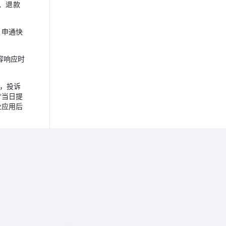
址、退款
，申通快
容响应时
题，投诉
“当日提
业应用后