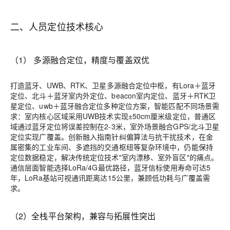
二、
人员定位技术核心
（1） 多源融合定位，精度与覆盖双优
打造蓝牙、UWB、RTK、卫星多源融合定位中枢，
有
Lora＋蓝牙
定位、北斗＋蓝牙室内外定位、beacon室内定位、蓝牙＋RTK卫
星定位、uwb＋蓝牙融合定位
多种定位方案，
智能匹配不同场景需
求：室内核心区域采用UWB技术实现±50cm厘米级定位，普通区
域通过蓝牙定位将误差控制在2-3米，室外场景融合GPS/北斗卫星
定位实现广覆盖。创新融入指南针纠偏算法与抗干扰技术，在金
属密集的工业车间、多遮挡的交通枢纽等复杂环境中，仍能保持
定位数据稳定，解决传统定位技术"室内漂移、室外盲区"的痛点。
通信层面智能选择LoRa/4G最优路径，蓝牙信标使用寿命可达
5
年，LoRa基站可视通讯距离达15公里，兼顾低功耗与广覆盖需
求。
（2）全栈平台架构，兼容与拓展性突出