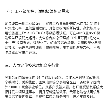
（4）工业级防护，适配极端场景需求
定位终端采用工业级设计，定位工牌具备IP68防水性能；定位手
环集成心率、血氧监测功能，具备防拆防剪断特性。高危场景专
用设备通过Ex ia IIC T6 Ga等级防爆认证，可在-40℃至85℃极
端温差环境稳定运行，完全符合应急管理部"工业互联网+危化安
全生产"指南要求，适配化工、矿山等高危场景。采用轻量化自组
网技术，无需电缆布线即可完成部署，施工周期缩短70%，不影
响企业正常生产运营。
三、
人员定位技术赋能众多行业
其业务范围覆盖全国 34 个省级行政区，合作客户包括宝武集团、
宁德时代、美的集团、国家电网等众多知名企业，还服务了国内
外 1000
＋
家企事业单位，从客户反馈来看，有厂区反馈其系统大
幅降低车辆碰撞事故、提升原料运输效率，贵阳北站也认可该系
统提高了管理效率，且称赞其售后服务周到、技术支持及时。