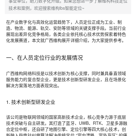
事业单位，助力数字化升级。如果您想进一步了解维构科技定位
技术和案例，欢迎搜索维构lbs智能定位~
在产业数字化与高效化运营趋势下，人员定位正成为工业、制
造、物流、能源、轨交、安防等领域的关键支撑手段。当前行业
展现出差异化竞争格局，各类企业依托核心技术优势探索着特色
化发展赛道，本文就广西维构展开详细介绍，为大家提供参考。
一、
在人员定位行业的发展情况
广西维构网络科技是以技术创新为核心支撑，同时兼具垂直领域
服务能力的复合型企业，更
是
技术创新型研发企业，且在场景化
解决方案落地方面表现突出
。
1.
技术创新型研发企业
该公司是物联网领域的国家高新技术企业，核心竞争力源于底层
技术突破与自主研发。其打造了蓝牙、UWB、RTK、卫星多源融
合定位中枢，还自研了地图引擎、定位引擎等四大核心技术，创
新融入指南针纠偏算法解决传统定位 “室内漂移、室外盲区” 的痛