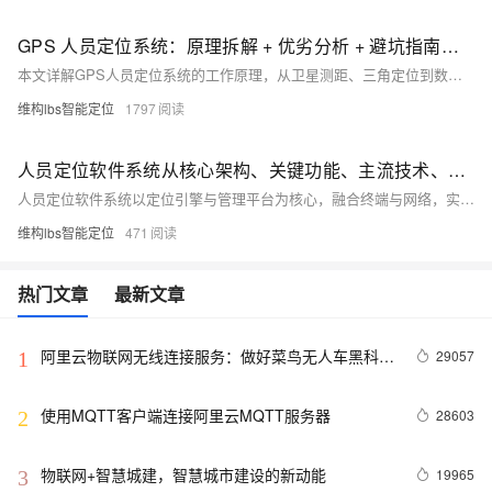
GPS 人员定位系统：原理拆解 + 优劣分析 + 避坑指南（一）
本文详解GPS人员定位系统的工作原理，从卫星测距、三角定位到数据解算，解析其实现过程，并介绍实时定位、电子点名、轨迹回溯、智能考勤等核心功能，为后续优劣分析与避坑指南做铺垫。
维构lbs智能定位
1797
人员定位软件系统从核心架构、关键功能、主流技术、典型应用与选型要点详解
人员定位软件系统以定位引擎与管理平台为核心，融合终端与网络，实现人员实时定位、安全管控及智能管理，适用于工厂、矿山、工地等场景，支持高精度定位、电子围栏、应急报警、考勤管理，并可集成视频监控等系统，提升安全与运营效率。如果您想进一步了解人员定位的案例，欢迎关注、评论留言~也可搜索lbs智能定位。
维构lbs智能定位
471
热门文章
最新文章
阿里云物联网无线连接服务：做好菜鸟无人车黑科技
29057
1
的幕后英雄
使用MQTT客户端连接阿里云MQTT服务器
28603
2
物联网+智慧城建，智慧城市建设的新动能
19965
3