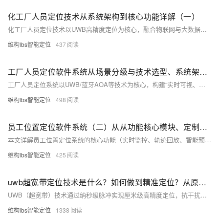
化工厂人员定位技术从系统架构到核心功能详解（一）
化工厂人员定位技术以UWB高精度定位为核心，融合物联网与大数据，构建五层系统架构，实现人员实时定位、电子围栏预警、一键SOS报警及应急联动，提升高危区域安全管控与应急响应能力。如果您想进一步了解定位的案例，欢迎关注、评论留言~也可搜索lbs智能定位。
维构lbs智能定位
437
工厂人员定位软件系统从场景分级与技术选型、系统架构到核心功能详解（一）
工厂人员定位系统以UWB/蓝牙AOA等技术为核心，构建“实时可视、轨迹可溯、风险可防、应急可控”的全场景管理平台，实现从“事后追溯”到“事前预警+事中干预”的升级，适配高危区、车间及仓储等多元场景，融合安全合规与生产提效。如果您想进一步了解工厂人员定位软件系统的技术和案例，欢迎搜索维构lbs智能定位~
维构lbs智能定位
498
员工位置定位软件系统（二）从从功能核心模块、定制化解决方案到落地实效详解
本文详解员工位置定位系统的核心功能（实时监控、轨迹回放、智能预警、无接触考勤、系统配置）、多场景定制方案（工业高危、园区办公、医疗、工地物流）及落地实效（安全升级、效率提升、管理标准化、成本节约），助力企业数字化人员管理。如果您想进一步了解员工位置定位软件系统的案例，欢迎关注、评论留言~也可搜索维构lbs智能定位。
维构lbs智能定位
425
uwb超宽带定位技术是什么？如何做到精准定位？从原理到优劣详解
UWB（超宽带）技术通过纳秒级脉冲实现厘米级高精度定位，抗干扰强、安全性高，可同时定位多目标，广泛应用于工厂、医院等场景，助力安全与效率提升，是室内定位的核心技术之一。如果您想进一步了解uwb超宽带技术和案例，欢迎搜索维构lbs智能定位~
维构lbs智能定位
1338