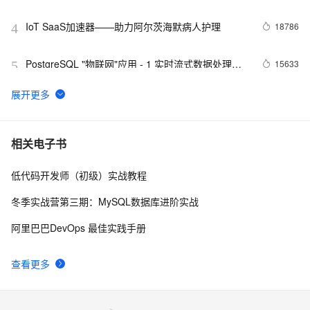
IoT SaaS加速器——助力阿尔茨海默病人护理
18786
4
PostgreSQL "物联网"应用 - 1 实时流式数据处理案
15633
5
例(万亿每天)
阿里云新推出 HiTSDB + IoT套件 物联网设备上云步
14514
6
入快车道
AIoT设备上云最佳实践集锦【持续更新，建议收藏】
13700
7
相关电子书
低代码开发师（初级）实战教程
【直播回顾】小眯眼摄像头产品培训 - 物联网爆品推
12994
8
荐 - 88大促预告
冬季实战营第三期：MySQL数据库进阶实战
阿里云物联网消息透传设备端payLoad设置问题
12908
9
阿里巴巴DevOps 最佳实践手册
塑云科技：性能突破，基于
12816
10
查看更多
KafKa+OTS+MaxCompute 完成了一次物联网系统
技术重构