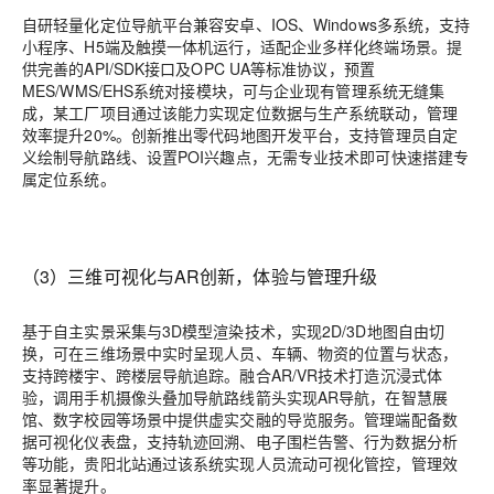
自研轻量化定位导航平台兼容安卓、IOS、Windows多系统，支持
小程序、H5端及触摸一体机运行，适配企业多样化终端场景。提
供完善的API/SDK接口及OPC UA等标准协议，预置
MES/WMS/EHS系统对接模块，可与企业现有管理系统无缝集
成，某工厂项目通过该能力实现定位数据与生产系统联动，管理
效率提升20%。创新推出零代码地图开发平台，支持管理员自定
义绘制导航路线、设置POI兴趣点，无需专业技术即可快速搭建专
属定位系统。
（3）三维可视化与AR创新，体验与管理升级
基于自主实景采集与3D模型渲染技术，实现2D/3D地图自由切
换，可在三维场景中实时呈现人员、车辆、物资的位置与状态，
支持跨楼宇、跨楼层导航追踪。融合AR/VR技术打造沉浸式体
验，调用手机摄像头叠加导航路线箭头实现AR导航，在智慧展
馆、数字校园等场景中提供虚实交融的导览服务。管理端配备数
据可视化仪表盘，支持轨迹回溯、电子围栏告警、行为数据分析
等功能，贵阳北站通过该系统实现人员流动可视化管控，管理效
率显著提升。