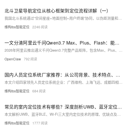
北斗卫星导航定位从核心框架到定位流程详解（一）
我国北斗系统通过“空间星座+地面控制+用户终端”协同，以伪距测量和空间后方交会为核心，实现从米级到厘米级的高精度定位，广泛应用于导航、测绘、交通等领域。如果您想进一步了解北斗卫星定位技术和案例，欢迎搜索维构lbs智能定位~
维构lbs智能定位
2246
一文分清阿里云千问Qwen3.7 Max、Plus、Flash：能力差异与场景适配方案
2026年阿里云推出通义千问Qwen3.7完整产品矩阵，包含Max、Plus、Flash三款主力商用模型，三款模型统一标配100万Token超长上下文窗口、最长35小时连续自治执行能力，但在架构设计、模态支持、推理上限、响应速度、计费单价上存在显著区分，分别对应极致专业推理、多模态综合商用、轻量化高并发三类核心需求。本文依托官方实测基准数据，从基础硬件参数、综合能力、推理速度、计费成本、落地场景五大维度横向拆解，为个人开发者、中小企业、政企研发团队提供清晰选型依据，避免选型不当造成性能不足或算力成本浪费。
OpenClaw
792
国内人员定位系统厂家推荐：从公司背景、技术特点、定位方案和合作客户详解
本文介绍四家领先人员定位系统企业：广西维构、上海飞远、成都四相与精位科技，涵盖其技术优势、核心方案及标杆客户。聚焦多源融合定位、高精度UWB、三维可视化与工业级防护，助力企业实现高效、安全的数字化管理。
维构lbs智能定位
684
常见的室内定位技术有哪些？深度剖析UWB、蓝牙定位等技术的优劣与应用场景
本文解析UWB、蓝牙BLE、Wi-Fi三大室内定位技术的原理、优缺点及应用场景，涵盖高精度定位、低功耗部署与成本考量，助力选择最优方案。
维构lbs智能定位
1777