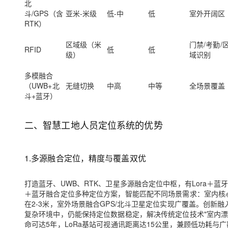
北
大模型解决方案
斗/GPS（含
亚米-米级
低-中
低
室外开阔区
迁移与运维管理
RTK）
快速部署 Dify，高效搭建 
专有云
区域级（米
门禁/考勤/
RFID
低
低
级）
域识别
10 分钟在聊天系统中增加
多模融合
（UWB+北
无缝切换
中高
中等
全场景覆盖
斗+蓝牙
）
二、
智慧工地人员定位系统的优势
1.多源融合定位，精度与覆盖双优
打造蓝牙、UWB、RTK、卫星多源融合定位中枢，有Lora＋蓝牙
＋蓝牙融合定位多种定位方案，智能匹配不同场景需求：室内核心
在2-3米，室外场景融合GPS/北斗卫星定位实现广覆盖。创
复杂环境中，仍能保持定位数据稳定，解决传统定位技术"室内漂移
命可达5年，LoRa基站可视通讯距离达15公里，兼顾低功耗与