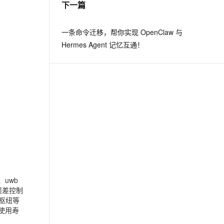
下一篇
息提取
与 AI 智能体进行实时音视频通话
一条命令迁移，帮你实现 OpenClaw 与
从文本、图片、视频中提取结构化的属性信息
构建支持视频理解的 AI 音视频实时通话应用
Hermes Agent 记忆互通！
t.diy 一步搞定创意建站
构建大模型应用的安全防护体系
通过自然语言交互简化开发流程,全栈开发支持
通过阿里云安全产品对 AI 应用进行安全防护
uwb
误差控制
枢纽等
使用寿