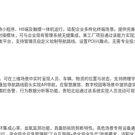
，支持小程序、H5端及触摸一体机运行，适配企业多样化终端场景。提供完
EHS系统对接模块，可与企业现有管理系统无缝集成，某工厂项目通过该能力实
发平台，支持管理员自定义绘制导航路线、设置POI兴趣点，无需专业技
切换，可在三维场景中实时呈现人员、车辆、物资的位置与状态，支持跨楼
头叠加导航路线箭头实现AR导航，在智慧展馆、数字校园等场景中提供虚
围栏告警、行为数据分析等功能，贵阳北站通过该系统实现人员流动可视
环集成心率、血氧监测功能，具备防拆防剪断特性。高危场景专用设备通过E
稳定运行，完全符合应急管理部"工业互联网+危化安全生产"指南要求，适配