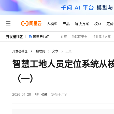
大模型
产品
解决方案
权益
定价
开发者社区
首页
物联网安全
行业解决方案
大模型
产品
解决方案
权益
定价
云市场
伙伴
服务
了解阿里云
精选产品
精选解决方案
普惠上云
产品定价
精选商城
成为销售伙伴
售前咨询
为什么选择阿里云
千问AI平台
开发者社区
物联网
文章
正文
了解云产品的定价详情
大模型服务平台百炼
千问办公，解锁你的工作
普惠上云 官方力荐
分销伙伴
在线服务
网站建设
什么是云计算
大
智慧工地人员定位系统从
大模型服务与应用平台
企业级Agent产品，直接
云服务器38元/年起，超
咨询伙伴
多端小程序
技术领先
云上成本管理
售后服务
轻量应用服务器
Agency Agents：拥
官方推荐返现计划
大模型
精选产品
精选解决方案
Salesforce 国际版订阅
稳定可靠
（一）
管理和优化成本
推荐新用户得奖励，单订单
销售伙伴合作计划
自助服务
友盟天域
安全合规
人工智能与机器学习
AI
文本生成
云数据库 RDS
HappyHorse 打造一
云工开物
无影生态合作计划
在线服务
观测云
分析师报告
高校专属算力普惠，学生认
计算
互联网应用开发
2026-01-28
456
发布于广西
Qwen3.8-Max
HOT
Salesforce On Alibaba C
工单服务
Tuya 物联网平台阿里云
研究报告与白皮书
人工智能平台 PAI
快速拥有专属 OpenClaw
大模
Consulting Partner 合
大数据
容器
智能体时代全能旗舰模型
免费试用
短信专区
一站式AI开发、训练和推
蓝凌 OA
AI 大模型销售与服务生
现代化应用