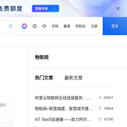
文档
备案
控制台
注册
登录
验
作计划
器
AI 活动
专业服务
服务伙伴合作计划
开发者社区
加入我们
产品动态
服务平台百炼
阿里云 OPC 创新助力计划
物联网
一站式生成采购清单，支持单品或批量购买
io：打造专属 AI 语音助手
S产品伙伴计划（繁花）
峰会
CS
造的大模型服务与应用开发平台
一句话生成原生可编辑精美 PPT 文稿
AI 生产力先锋
Al MaaS 服务伙伴赋能合作
域名
博文
Careers
至高可申请百万元
Qwen3.8-Max 模型上线
开启高性价比 AI 编程新体验
弹性可伸缩的云计算服务
Qwen-Audio-3.0-Realtime 端到端实时语音角色扮演
输入一句话想法, 轻松生成专业的 PPT
先锋实践拓展 AI 生产力的边界
Token 补贴，五大权
计划
海大会
伙伴信用分合作计划
商标
问答
社会招聘
热门文章
最新文章
益加速 OPC 成功
eek-V4-Pro
SS
一键部署幻兽帕鲁游戏服务器
飞天发布时刻
HOT
Open Search 向量检索版支
划
备案
电子书
校园招聘
pSeek-V4-Pro
视频创作，一键激活电商全链路生产力
稳定、安全、高性价比、高性能的云存储服务
一键购买专属联机服务器，轻松开启游戏
所见，即是所愿
持视频检索 Pipeline 功能
更多支持
划
公司注册
镜像站
视频生成
语音识别与合成
专属 QwenPaw
漫剧工坊：一站式动画创作平台
AI 实训营
HOT
应用身份服务 (IDaaS)
阿里云物联网无线连接服务：做
29057
合作伙伴培训与认证
划
上云迁移
站生成，高效打造优质广告素材
全接入的云上超级电脑
从聊天伙伴进化为能主动干活的本地数字员工
快速生产连贯的高质量长漫剧
从基础到进阶，Agent 创客手把手教你
OpenClaw 管理能力上线
好菜鸟无人车黑科技的幕后英雄
版权
lScope
我要反馈
e-1.1-T2V
Qwen3-TTS-Flash
物联网+智慧城建，智慧城市建设
19964
查询合作伙伴
n Alibaba Cloud ISV 合作
代维服务
建企业门户网站
10 分钟搭建微信、支付宝小程序
MaxCompute MaxFrame 提
的新动能
畅细腻的高质量视频
离线语音合成大模型，多语言方言自适应，低延迟高稳定
创新加速
ope
IoT SaaS加速器——助力阿尔茨
登录合作伙伴管理后台
我要建议
18790
站，无忧落地极速上线
以可视化方式快速构建移动和 PC 门户网站
国内短信简单易用，安全可靠，秒级触达，全球覆盖200+国家和地区。
高效部署网站，快速应用到小程序
供自动弹性内存功能
海默病人护理