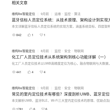
相关文章
维构lbs智能定位
|
9月前
|
运维
监控
算法
蓝牙信标人员定位系统：从技术原理、架构设计到实现
842
1
1
维构lbs智能定位
|
8月前
|
监控
安全
物联网
化工厂人员定位技术从系统架构到核心功能详解（一）
441
4
4
维构lbs智能定位
|
9月前
|
监控
安全
物联网
常见的室内定位技术有哪些？深度剖析UWB、蓝牙定
本文解析UWB、蓝牙BLE、Wi-Fi三大室内定位技术的原理、优
1781
6
6