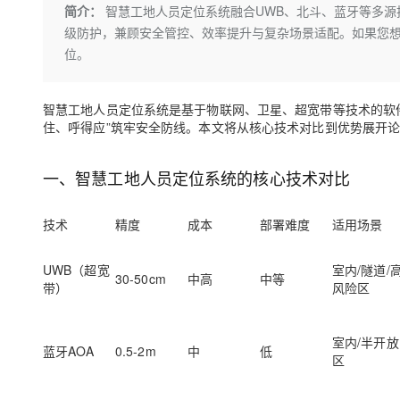
存储
天池大赛
Qwen3.7-Plus
简介：
智慧工地人员定位系统融合UWB、北斗、蓝牙等多源
云解析DNS
解决方案免费试用 新老
电子合同
级防护，兼顾安全管控、效率提升与复杂场景适配。如果您想
最高领取价值200元试用
能看、能想、能动手的多模
安全
网络与CDN
AI 算法大赛
畅捷通
位。
大数据开发治理平台 Data
AI 产品 免费试用
网络
安全
云开发大赛
Qwen3-VL-Plus
Tableau 订阅
1亿+ 大模型 tokens 和 
可观测
入门学习赛
智慧工地人员定位
系统
是基于物联网、卫星、超宽带等技术
的软
中间件
AI空中课堂在线直播课
云防火墙
140+云产品 免费试用
住、呼得应”筑牢安全防线
。
本文将从核心技术对比
到优势
展开
上云与迁云
云原生的云上边界网络安全
产品新客免费试用，最长1
数据库
生态解决方案
大模型服务
一、
智慧工地人员定位系统的核心技术对比
企业出海
大模型ACA认证体验
大数据计算
助力企业全员 AI 认知与能
行业生态解决方案
千问AI平台-Token Plan
政企业务
媒体服务
技术
精度
成本
部署难度
适用场景
开发者生态解决方案
企业服务与云通信
千问AI平台-模型体验
AI 开发和 AI 应用解决
UWB（超宽
室内/隧道/
30-50cm
中高
中等
在线体验全尺寸、多种模态
带）
风险区
域名与网站
Happy 系列大模型
终端用户计算
室内/半开放
蓝牙AOA
0.5-2m
中
低
区
Serverless
开发工具