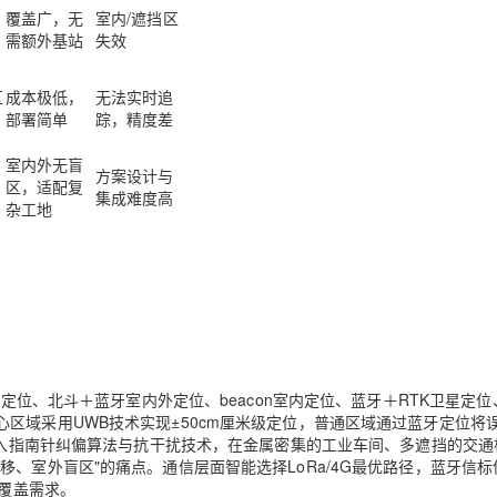
覆盖广，无
室内/遮挡区
需额外基站
失效
AI 应用
10分钟微调：让0.6B模型媲美235B模
多模态数据信
型
依托云原生高可用架构,实现Dify私有化部署
区
成本极低，
无法实时追
用1%尺寸在特定领域达到大模型90%以上效果
部署简单
踪，精度差
一个 AI 助手
超强辅助，Bol
即刻拥有 DeepSeek-R1 满血版
在企业官网、通讯软件中为客户提供 AI 客服
室内外无盲
方案设计与
多种方案随心选，轻松解锁专属 DeepSeek
区，适配复
集成难度高
杂工地
定位、北斗＋蓝牙室内外定位、beacon室内定位、蓝牙＋RTK卫星定位、
区域采用UWB技术实现±50cm厘米级定位，普通区域通过蓝牙定位将
新融入指南针纠偏算法与抗干扰技术，在金属密集的工业车间、多遮挡的交通
、室外盲区"的痛点。通信层面智能选择LoRa/4G最优路径，蓝牙信标
广覆盖需求。