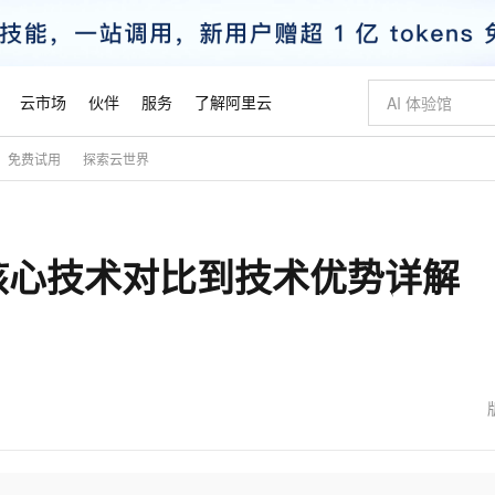
云市场
伙伴
服务
了解阿里云
免费试用
探索云世界
AI 特惠
数据与 API
成为产品伙伴
企业增值服务
最佳实践
价格计算器
AI 场景体
基础软件
产品伙伴合
阿里云认证
市场活动
配置报价
大模型
自助选配和估算价格
新方式
睿译宝，AI翻译排版一步到位
智启 AI 普惠权益
产品生态集成认证中心
企业支持计划
云上春晚
域名与网站
千问官方 MaaS 平台，为开发者和 Agent 而生，新用户赠送 1 亿 + tokens 额度
Qwen Aud
AI Coding
阿里云Maa
2026 阿里云
云服务器 E
为企业打
数据集
Windows
大模型认证
模型
NEW
NEW
核心技术对比到技术优势详解
交付可用成果
值低价云产品抢先购
上传文档即自动完成翻译和格式还原
至高享 1亿+免费 tokens，加速 Al 应用落地
提供智能易用的域名与建站服务
智能编程，一键
安全可靠、
产品生态伙伴
专家技术服务
云上奥运之旅
弹性计算合作
阿里云中企出
手机三要素
宝塔 Linux
全部认证
价格优势
有专属领域专家
GLM-5.2：长任务时代开源旗舰模型
阿里云 OPC 创新助力计划
千问大模型
即刻拥有 DeepS
AI 电商营销
对象存储 O
大模型
产品生态伙伴工作台
企业增值服务台
云栖战略参考
云存储合作计
云栖大会
身份实名认证
CentOS
训练营
推动算力普惠，释放技术红利
最高返9万
多领域专家智能体,一键组建 AI 虚拟交付团队
快速构建应用程序和网站，即刻迈出上云第一步
至高百万元 Token 补贴，加速一人公司成长
多元化、高性能、安全可靠的大模型服务
真正可用的 1M 上下文,一次完成代码全链路开发
轻松解锁专属 Dee
从图文生成到
云上的中国
数据库合作计
活动全景
短信
Docker
图片和
站式影视创作平台
Hermes Agent，打造自进化智能体
Token Plan 模型订阅计划
数字证书管理服务（原SSL证书）
5 分钟轻松部署
AI 广告创作
无影云电脑
企业成长
NEW
信息公告
看见新力量
云网络合作计
OCR 文字识别
JAVA
证享300元代金券
可视化编排打通从文字构思到成片全链路闭环
全托管，含MySQL、PostgreSQL、SQL Server、MariaDB多引擎
自主进化，持久记忆，越用越聪明
Qwen3.8-Max 首发尝鲜，限时加量 10 倍，夜间低至2折
实现全站HTTPS，呈现可信的WEB访问
图文、视频一
随时随地安
魔搭 Mode
Kimi-K3
HappyHors
NEW
loud
服务实践
官网公告
金融模力时刻
Salesforce O
版
发票查验
全能环境
Claude Code + GStack 打造工程团队
千问办公，限时限量积分加倍
Qoder
低代码高效构
AI 建站
短信服务
型
NEW
作计划
Kimi 最新旗舰模型，长程编程与推理利器
让文字生成流
计划
创新中心
魔搭 ModelSc
健康状态
理服务
让AI从“聊天伙伴”进化为能干活的“数字员工”
安装技能 GStack，拥有专属 AI 工程团队
你的AI工作搭子，覆盖日常办公高频场景
面向真实软件的智能体编程平台
0 代码专业建
客户案例
天气预报查询
操作系统
态合作计划