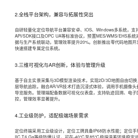
2.全栈平台架构，兼容与拓展性突出
自研轻量化定位导航平台兼容安卓、IOS、Windows多系统
API/SDK接口及OPC UA等标准协议，预置MES/WMS/
据与生产系统联动，管理效率提升20%。创新推出零代码地图开
快速搭建专属定位系统。
3.三维可视化与AR创新，体验与管理升级
基于自主实景采集与3D模型渲染技术，实现2D/3D地图自由
层导航追踪。融合AR/VR技术打造沉浸式体验，调用手机摄像
导览服务。管理端配备数据可视化仪表盘，支持轨迹回溯、电子
控，管理效率显著提升。
4.工业级防护，适配极端场景需求
定位终端采用工业级设计，定位工牌具备IP68防水性能；定位手
IIC T6 Ga等级防爆认证，可在-40℃至85℃极端温差环境