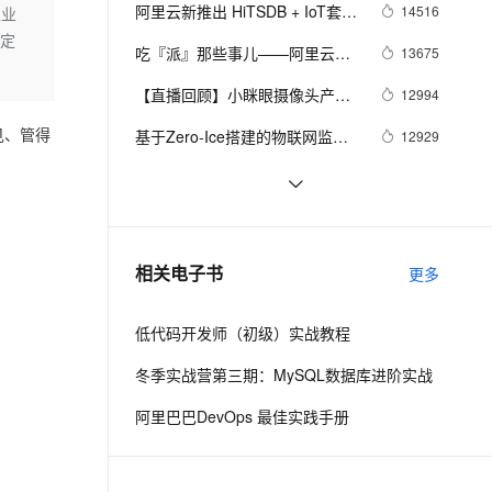
安全
我要投诉
e-1.1-I2V
Cosyvoice-V3-Flash
阿里云新推出 HiTSDB + IoT套件 
14516
工业
PolarDB
上云场景组合购
Milvus 弹性伸缩功能新增节
伴
物联网设备上云步入快车道
能定
漫剧创作，剧本、分镜、视频高效生成
100%兼容MySQL、PostgreSQL，兼容Oracle，支持集中和分布式
覆盖90%+业务场景，专享组合折扣价
点支持范围
畅自然，细节丰富
高表现力语音合成大模型，语音克隆听感自然
VPN
吃『派』那些事儿——阿里云物
13675
联网平台树莓派实战集锦
ernetes 版 ACK
云聚AI 严选权益
AI 原生数据库服务发布
SSL 证书
【直播回顾】小眯眼摄像头产品
2V
Fun-ASR
12994
，一键激活高效办公新体验
理容器应用的 K8s 服务
精选AI产品，从模型到应用全链提效
Agent 数据网关
培训 - 物联网爆品推荐 - 88大促
文戏情感细腻自然，动作戏激烈拳拳到肉，实现更强表演能力
支持中英文自由切换，具备更强的噪声鲁棒性
堡垒机
见、管得
基于Zero-Ice搭建的物联网监控
12929
预告
AI 用量加速计划
云原生数据库 PolarDB
平台
防火墙
、识别商机，让客服更高效、服务更出色。
新老同享，达量后返
Agentic Database 发布
uDevice Center - IoT在线开发板/
11281
设备平台
主机安全
应用
NB-IOT物联网平台是如何工作的
9843
千问办公
NEW
像改PPT一样去复用AIoT解决方案
9443
AI 应用及服务市场
相关电子书
更多
的智能体编程平台
一站式AI生产力平台
【IoT Studio 1.7上线】
AI 应用
伶鹊
低代码开发师（初级）实战教程
企业级人与Agent协作平台，接入和调度多个数字员工
智能客服平台，对话机器人、对话分析、智能外呼
大模型
冬季实战营第三期：MySQL数据库进阶实战
大模型服务平台百炼 - 全妙
自然语言处理
阿里巴巴DevOps 最佳实践手册
应用创作平台
多模态内容创作工具，已接入 DeepSeek
数据标注
机器学习