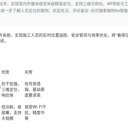
Deepseek-v4-pro
HappyHors
技术，实现室内外厘米级至米级精准定位，支持三维可视化、AR导航与
同享
万小智 AI 建站低至 15元/月
Qoder CN
AI 短剧/漫剧
云原生数据库 
快递物流查询
WordPress
成为服务伙
高校合作
进一步了解人员定位的案例，欢迎关注、评论留言~也可搜索维构lbs智
点，立即开启云上创新
覆盖公网/内网、递归/权威、移动APP等全场景解析服务
送.CN域名，送备案服务码
基于千问大模型等，支持代码智能生成、研发智能问答
AI助力短剧
态智能体模型
旗舰 MoE 大模型，百万上下文与顶尖推理能力
图生视频，流
Ubuntu
服务生态伙伴
云工开物
企业应用
Works
Night Plan 支持 Qwen 3.8-Max
云原生大数据计算服务 MaxCompute
AI 办公
容器服务 Kub
NEW
GLM-5.2
Wan2.7-T
Red Hat
30+ 款产品免费体验
Data Agent 驱动的一站式 Data+AI 开发治理平台
夜间 5 折，Qwen/Meoo/TokenPlan 客户专享
面向分析的企业级SaaS模式云数据仓库
AI智能应用
提供一站式管
科研合作
视觉 Coding、空间感知、多模态思考等全面升级
1M上下文，专为长程任务能力而生
ERP
件系统
，
实现
施工人员
的
实时位置追踪、安全管控与效率优化，
将
“看得
堂（旗舰版）
SUSE
智能客服
论述。
CRM
防护产品
2个月
自动承接线索
建站小程序
OA 办公系统
AI 应用构建
大模型原生
力提升
财税管理
模板建站
Qoder
大模型服务平台百炼-应用模版
HOT
NEW
优势
劣势
面向真实软件
个人版上线、团队版降价；千问3.8-Max首发发尝鲜
丰富多元化的应用模版和解决方案
400电话
定制建站
抗干扰强，
信号穿透
万有无界
大模型服务平台百炼-智能体
方案
广告营销
模板小程序
高
三维定位，
弱，基站密
的模型效果
灵活可视化地构建企业级 Agent
响应快
度要求高
定制小程序
秒悟
人工智能平台 PAI
APP 开发
低功耗，易
易受Wi-Fi干
云端极速 AI 
新一代 AI 视频生成模型，深度适配广告营销等场景
AI Native 的算法工程平台，一站式完成建模、训练、推理服务部署
部署，支持
扰，精度中
建站系统
大规模
等