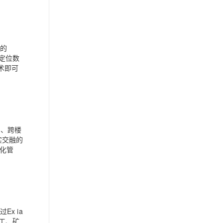
善的
现定位数
术即可
宇、跨楼
实交融的
化管
x ia
化工、矿