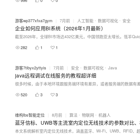
996
0
0
游客wp377xfxa7gym
|
7月前
|
人工智能
数据可视化
安全
企业如何应用BI系统（2026年1月最新）
282
1
1
游客7tibyx2yttyis
|
7月前
|
安全
数据可视化
Java
java远程调试在线服务的教程超详细
520
3
3
维构lbs智能定位
|
8月前
|
算法
物联网
机器人
蓝牙信标、UWB等主流室内定位无线技术的参数对比