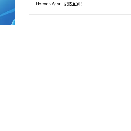
Hermes Agent 记忆互通！
息提取
与 AI 智能体进行实时音视频通话
从文本、图片、视频中提取结构化的属性信息
构建支持视频理解的 AI 音视频实时通话应用
t.diy 一步搞定创意建站
构建大模型应用的安全防护体系
通过自然语言交互简化开发流程,全栈开发支持
通过阿里云安全产品对 AI 应用进行安全防护