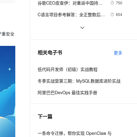
安全
谷歌CEO皮查伊：对重返中国持开
我要投诉
e-1.1-I2V
Cosyvoice-V3-Flash
750
PolarDB
上云场景组合购
Milvus 弹性伸缩功能新增节
伴
放态度
漫剧创作，剧本、分镜、视频高效生成
100%兼容MySQL、PostgreSQL，兼容Oracle，支持集中和分布式
覆盖90%+业务场景，专享组合折扣价
点支持范围
畅自然，细节丰富
高表现力语音合成大模型，语音克隆听感自然
VPN
C语言项目参考解答：全正整数后再
654
计算
ernetes 版 ACK
云聚AI 严选权益
AI 原生数据库服务发布
SSL 证书
俗人解读 三维渲染 的工作过程
657
2V
Fun-ASR
，一键激活高效办公新体验
理容器应用的 K8s 服务
精选AI产品，从模型到应用全链提效
Agent 数据网关
严重安全
文戏情感细腻自然，动作戏激烈拳拳到肉，实现更强表演能力
支持中英文自由切换，具备更强的噪声鲁棒性
堡垒机
国土档案管理信息系统【档案著
581
AI 用量加速计划
云原生数据库 PolarDB
录】-他项权利类档案著录
防火墙
、识别商机，让客服更高效、服务更出色。
使用TWO_TASK或者LOCAL环境变
新老同享，达量后返
Agentic Database 发布
586
相关电子书
更多
量?
主机安全
应用
低代码开发师（初级）实战教程
千问办公
NEW
AI 应用及服务市场
的智能体编程平台
一站式AI生产力平台
冬季实战营第三期：MySQL数据库进阶实战
AI 应用
伶鹊
阿里巴巴DevOps 最佳实践手册
企业级人与Agent协作平台，接入和调度多个数字员工
智能客服平台，对话机器人、对话分析、智能外呼
大模型
大模型服务平台百炼 - 全妙
自然语言处理
下一篇
应用创作平台
多模态内容创作工具，已接入 DeepSeek
数据标注
机器学习
一条命令迁移，帮你实现 OpenClaw 与