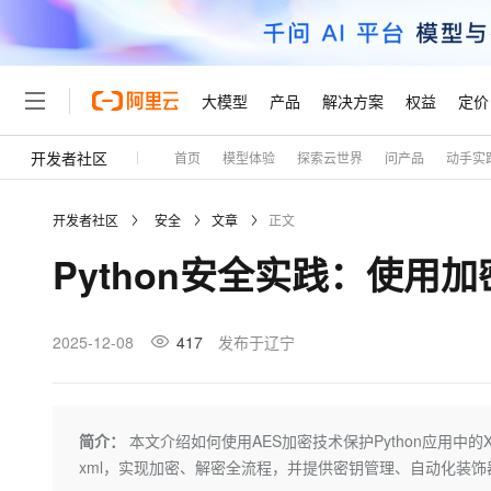
大模型
产品
解决方案
权益
定价
开发者社区
首页
模型体验
探索云世界
问产品
动手实
大模型
产品
解决方案
权益
定价
云市场
伙伴
服务
了解阿里云
精选产品
精选解决方案
普惠上云
产品定价
精选商城
成为销售伙伴
售前咨询
为什么选择阿里云
千问AI平台
开发者社区
安全
文章
正文
了解云产品的定价详情
大模型服务平台百炼
千问办公，解锁你的工作
普惠上云 官方力荐
分销伙伴
在线服务
网站建设
什么是云计算
大
Python安全实践：使用
大模型服务与应用平台
企业级Agent产品，直接
云服务器38元/年起，超
咨询伙伴
多端小程序
技术领先
云上成本管理
售后服务
轻量应用服务器
Agency Agents：拥
官方推荐返现计划
大模型
精选产品
精选解决方案
Salesforce 国际版订阅
稳定可靠
管理和优化成本
推荐新用户得奖励，单订单
销售伙伴合作计划
2025-12-08
417
发布于辽宁
自助服务
友盟天域
安全合规
人工智能与机器学习
AI
文本生成
云数据库 RDS
HappyHorse 打造一
云工开物
无影生态合作计划
在线服务
观测云
分析师报告
高校专属算力普惠，学生认
计算
互联网应用开发
Qwen3.8-Max
HOT
Salesforce On Alibaba C
工单服务
Tuya 物联网平台阿里云
研究报告与白皮书
人工智能平台 PAI
快速拥有专属 OpenClaw
简介：
本文介绍如何使用AES加密技术保护Python应用中的
大模
Consulting Partner 合
大数据
容器
智能体时代全能旗舰模型
免费试用
短信专区
一站式AI开发、训练和推
xml，实现加密、解密全流程，并提供密钥管理、自动化装
蓝凌 OA
AI 大模型销售与服务生
现代化应用