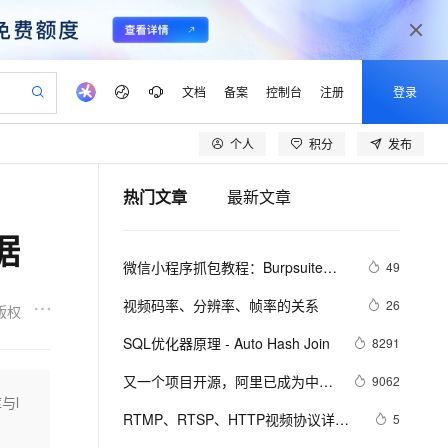
文档
备案
控制台
注册
登录
个人
积分
发布
验
作计划
器
AI 活动
专业服务
服务伙伴合作计划
开发者社区
加入我们
产品动态
服务平台百炼
阿里云 OPC 创新助力计划
热门文章
最新文章
一站式生成采购清单，支持单品或批量购买
io：打造专属 AI 语音助手
S产品伙伴计划（繁花）
峰会
CS
造的大模型服务与应用开发平台
一句话生成原生可编辑精美 PPT 文稿
AI 生产力先锋
Al MaaS 服务伙伴赋能合作
域名
博文
Careers
至高可申请百万元
Qwen3.8-Max 模型上线
据
开启高性价比 AI 编程新体验
弹性可伸缩的云计算服务
Qwen-Audio-3.0-Realtime 端到端实时语音角色扮演
输入一句话想法, 轻松生成专业的 PPT
先锋实践拓展 AI 生产力的边界
Token 补贴，五大权
计划
海大会
伙伴信用分合作计划
商标
问答
社会招聘
微信小程序抓包教程：Burpsuite版 
49
益加速 OPC 成功
eek-V4-Pro
SS
一键部署幻兽帕鲁游戏服务器
飞天发布时刻
HOT
Open Search 向量检索版支
划
备案
电子书
校园招聘
附所需工具
pSeek-V4-Pro
视频创作，一键激活电商全链路生产力
稳定、安全、高性价比、高性能的云存储服务
一键购买专属联机服务器，轻松开启游戏
所见，即是所愿
持视频检索 Pipeline 功能
更多支持
视频码率、分辨率、帧率的关系
26
版权
划
公司注册
镜像站
视频生成
语音识别与合成
专属 QwenPaw
漫剧工坊：一站式动画创作平台
AI 实训营
HOT
应用身份服务 (IDaaS)
SQL优化器原理 - Auto Hash Join
8291
合作伙伴培训与认证
划
上云迁移
站生成，高效打造优质广告素材
全接入的云上超级电脑
从聊天伙伴进化为能主动干活的本地数字员工
快速生产连贯的高质量长漫剧
从基础到进阶，Agent 创客手把手教你
OpenClaw 管理能力上线
lScope
我要反馈
e-1.1-T2V
Qwen3-TTS-Flash
又一个项目开源，阿里已成为中国
9062
查询合作伙伴
n Alibaba Cloud ISV 合作
代维服务
建企业门户网站
10 分钟搭建微信、支付宝小程序
与l
MaxCompute MaxFrame 提
开源的关键力量？
畅细腻的高质量视频
离线语音合成大模型，多语言方言自适应，低延迟高稳定
创新加速
RTMP、RTSP、HTTP视频协议详解
ope
登录合作伙伴管理后台
5
我要建议
站，无忧落地极速上线
以可视化方式快速构建移动和 PC 门户网站
国内短信简单易用，安全可靠，秒级触达，全球覆盖200+国家和地区。
高效部署网站，快速应用到小程序
供自动弹性内存功能
（附：直播流地址、播放软件）