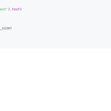
ext'
).
text
)

_size)
