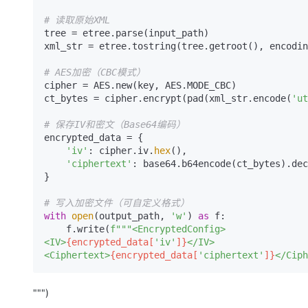
# 读取原始XML
tree = etree.parse(input_path)

xml_str = etree.tostring(tree.getroot(), encodin
# AES加密（CBC模式）
cipher = AES.new(key, AES.MODE_CBC)

ct_bytes = cipher.encrypt(pad(xml_str.encode(
'ut
# 保存IV和密文（Base64编码）
encrypted_data = {

'iv'
: cipher.iv.
hex
(),

'ciphertext'
: base64.b64encode(ct_bytes).dec
}

# 写入加密文件（可自定义格式）
with
open
(output_path, 
'w'
) 
as
 f:

    f.write(
f"""<EncryptedConfig>

<IV>
{encrypted_data[
'iv'
]}
</IV>

<Ciphertext>
{encrypted_data[
'ciphertext'
]}
""")