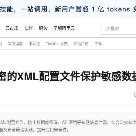
云市场
伙伴
服务
了解阿里云
践
官方博客
考认证
TIANCHI大赛
活动广场
下载
AI 特惠
数据与 API
成为产品伙伴
企业增值服务
最佳实践
价格计算器
AI 场景体
基础软件
产品伙伴合
阿里云认证
市场活动
配置报价
大模型
自助选配和估算价格
新方式
睿译宝，AI翻译排版一步到位
智启 AI 普惠权益
产品生态集成认证中心
企业支持计划
云上春晚
域名与网站
千问官方 MaaS 平台，为开发者和 Agent 而生，新用户赠送 1 亿 + tokens 额度
Qwen Aud
AI Coding
阿里云Maa
2026 阿里云
云服务器 E
为企业打
数据集
Windows
大模型认证
模型
NEW
NEW
加密的XML配置文件保护敏感数
交付可用成果
值低价云产品抢先购
上传文档即自动完成翻译和格式还原
至高享 1亿+免费 tokens，加速 Al 应用落地
提供智能易用的域名与建站服务
智能编程，一键
安全可靠、
产品生态伙伴
专家技术服务
云上奥运之旅
弹性计算合作
阿里云中企出
手机三要素
宝塔 Linux
全部认证
价格优势
有专属领域专家
GLM-5.2：长任务时代开源旗舰模型
阿里云 OPC 创新助力计划
千问大模型
即刻拥有 DeepS
AI 电商营销
对象存储 O
大模型
产品生态伙伴工作台
企业增值服务台
云栖战略参考
云存储合作计
云栖大会
身份实名认证
CentOS
训练营
推动算力普惠，释放技术红利
最高返9万
多领域专家智能体,一键组建 AI 虚拟交付团队
快速构建应用程序和网站，即刻迈出上云第一步
至高百万元 Token 补贴，加速一人公司成长
多元化、高性能、安全可靠的大模型服务
真正可用的 1M 上下文,一次完成代码全链路开发
轻松解锁专属 Dee
从图文生成到
云上的中国
数据库合作计
活动全景
短信
Docker
图片和
站式影视创作平台
Hermes Agent，打造自进化智能体
Token Plan 模型订阅计划
数字证书管理服务（原SSL证书）
5 分钟轻松部署
AI 广告创作
无影云电脑
企业成长
NEW
信息公告
看见新力量
云网络合作计
OCR 文字识别
JAVA
证享300元代金券
可视化编排打通从文字构思到成片全链路闭环
全托管，含MySQL、PostgreSQL、SQL Server、MariaDB多引擎
自主进化，持久记忆，越用越聪明
Qwen3.8-Max 首发尝鲜，限时加量 10 倍，夜间低至2折
实现全站HTTPS，呈现可信的WEB访问
图文、视频一
随时随地安
魔搭 Mode
Kimi-K3
HappyHors
NEW
loud
服务实践
官网公告
金融模力时刻
Salesforce O
版
发票查验
全能环境
Claude Code + GStack 打造工程团队
千问办公，限时限量积分加倍
Qoder
低代码高效构
AI 建站
短信服务
XML配置文件，防止数据库密码、API密钥等敏感信息泄露。结合Crypto库
型
NEW
作计划
Kimi 最新旗舰模型，长程编程与推理利器
让文字生成流
计划
创新中心
魔搭 ModelSc
健康状态
理服务
让AI从“聊天伙伴”进化为能干活的“数字员工”
安装技能 GStack，拥有专属 AI 工程团队
你的AI工作搭子，覆盖日常办公高频场景
面向真实软件的智能体编程平台
0 代码专业建
饰器及安全最佳实践，提升应用安全性。
客户案例
天气预报查询
操作系统
态合作计划