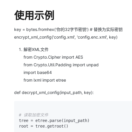
使用示例
key = bytes.fromhex('你的32字节密钥') # 替换为实际密钥
encrypt_xml_config('config.xml', 'config.enc.xml', key)
解密XML文件
from Crypto.Cipher import AES
from Crypto.Util.Padding import unpad
import base64
from lxml import etree
def decrypt_xml_config(input_path, key):
# 读取加密文件
tree = etree.parse(input_path)

root = tree.getroot()
