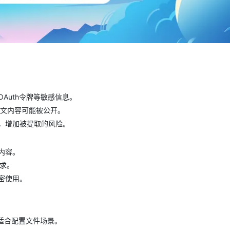
AI 应用
10分钟微调：让0.6B模型媲美235B模
多模态数据信
型
依托云原生高可用架构,实现Dify私有化部署
用1%尺寸在特定领域达到大模型90%以上效果
一个 AI 助手
超强辅助，Bol
即刻拥有 DeepSeek-R1 满血版
在企业官网、通讯软件中为客户提供 AI 客服
多种方案随心选，轻松解锁专属 DeepSeek
Auth令牌等敏感信息。
明文内容可能被公开。
，增加被提取的风险。
内容。
要求。
密使用。
适合配置文件场景。