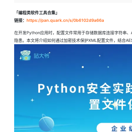
存储
天池大赛
Qwen3.7-Plus
云解析DNS
解决方案免费试用 新老
电子合同
最高领取价值200元试用
能看、能想、能动手的多模
安全
网络与CDN
​「编程类软件工具合集」
AI 算法大赛
畅捷通
链接：
https://pan.quark.cn/s/0b6102d9a66a
大数据开发治理平台 Data
AI 产品 免费试用
网络
安全
云开发大赛
Qwen3-VL-Plus
Tableau 订阅
1亿+ 大模型 tokens 和 
在开发Python应用时，配置文件常用于存储数据库连接字符串
可观测
入门学习赛
中间件
AI空中课堂在线直播课
隐患。本文将介绍如何通过加密技术保护XML配置文件，结合AE
云防火墙
140+云产品 免费试用
上云与迁云
云原生的云上边界网络安全
产品新客免费试用，最长1
数据库
生态解决方案
大模型服务
企业出海
大模型ACA认证体验
大数据计算
助力企业全员 AI 认知与能
行业生态解决方案
千问AI平台-Token Plan
政企业务
媒体服务
开发者生态解决方案
企业服务与云通信
千问AI平台-模型体验
AI 开发和 AI 应用解决
在线体验全尺寸、多种模态
域名与网站
Happy 系列大模型
终端用户计算
Serverless
开发工具