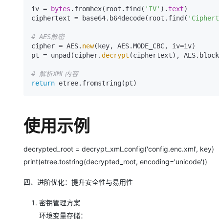
iv = 
bytes
.fromhex(root.find(
'IV'
).
text
)

ciphertext = base64.b64decode(root.find(
'Ciphert
# AES解密
cipher = AES.
new
(key, AES.MODE_CBC, iv=iv)

pt = unpad(cipher.
decrypt
(ciphertext), AES.block
# 解析XML内容
return
使用示例
decrypted_root = decrypt_xml_config('config.enc.xml', key)
print(etree.tostring(decrypted_root, encoding='unicode'))
四、进阶优化：提升安全性与易用性
密钥管理方案
环境变量存储：