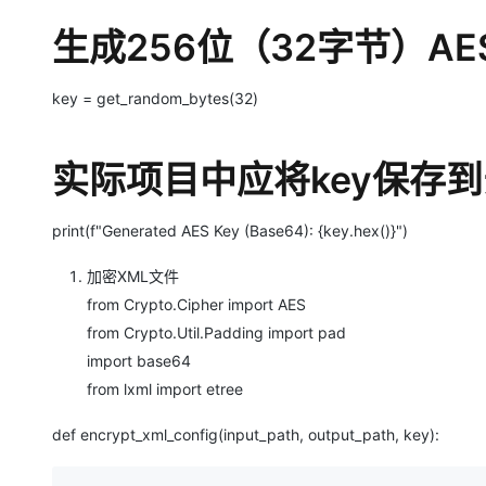
生成256位（32字节）AE
key = get_random_bytes(32)
实际项目中应将key保存
print(f"Generated AES Key (Base64): {key.hex()}")
加密XML文件
from Crypto.Cipher import AES
from Crypto.Util.Padding import pad
import base64
from lxml import etree
def encrypt_xml_config(input_path, output_path, key):