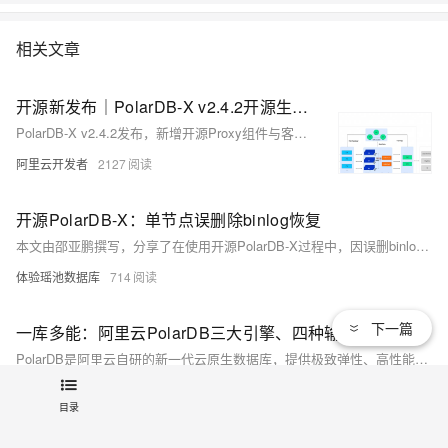
相关文章
开源新发布｜PolarDB-X v2.4.2开源生态适配升级
PolarDB-X v2.4.2发布，新增开源Proxy组件与客户端驱动，支持读写分离、无感高可用切换及DDL在线变更，兼容MySQL生态，提升千亿级大表运维稳定性。
阿里云开发者
2127
开源PolarDB-X：单节点误删除binlog恢复
本文由邵亚鹏撰写，分享了在使用开源PolarDB-X过程中，因误删binlog导致数据库服务无法启动的问题及恢复过程。作者结合实践经验，详细介绍了在无备份情况下如何通过单节点恢复机制重启数据库，并提出了避免类似问题的几点建议，包括采用高可用部署、定期备份及升级至最新版本等。
体验瑶池数据库
714
下一篇
一库多能：阿里云PolarDB三大引擎、四种输出形态，覆盖企业数据库全场景
PolarDB是阿里云自研的新一代云原生数据库，提供极致弹性、高性能和海量存储。它包含三个版本：PolarDB-M（兼容MySQL）、PolarDB-PG（兼容PostgreSQL及Oracle语法）和PolarDB-X（分布式数据库）。支持公有云、专有云、DBStack及轻量版等多种形态，满足不同场景需求。2021年，PolarDB-PG与PolarDB-X开源，内核与商业版一致，推动国产数据库生态发展，同时兼容主流国产操作系统与芯片，获得权威安全认证。
体验瑶池数据库
2455
目录
喜报｜阿里云PolarDB数据库（分布式版）荣获国内首台（套）产品奖项