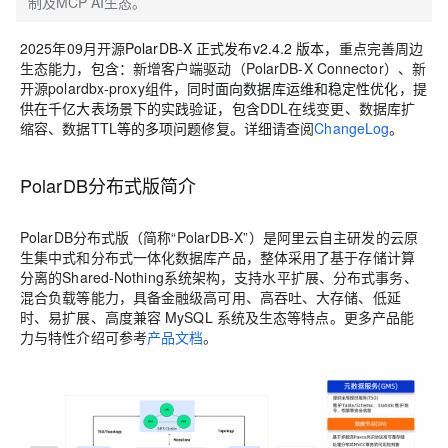
制及MCP AI生态。
2025年09月开源
PolarDB-X 正式发布v2.4.2 版本，
重点完善周边
生态能力
，包含：
新增客户端驱动（PolarDB-X Connector）
、
新
开源polardbx-proxy组件
，同时面向数据库运维和稳定性优化，提
供在千亿大表场景下的实践验证，包含
DDL在线变更
、
数据库扩
缩容
、
数据TTL
等的多项问题修复。
详细请查阅
ChangeLog
。
PolarDB分布式版简介
PolarDB分布式版（简称“PolarDB-X”）是阿里云自主研发的云原
生集中式和分布式一体化数据库产品，整体采用了基于存储计算
分离的Shared-Nothing系统架构，支持水平扩展、分布式事务、
混合负载等能力，具备金融级高可用、高吞吐、大存储、低延
时、易扩展、高度兼容 MySQL 系统及生态等特点。更多产品能
力与特性介绍可参考
产品文档
。