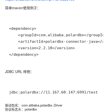
简单maven使用例子：
</dependency>
JDBC URL 样例：
jdbc:polardbx://11.167.60.147:6991/test
驱动包名：com.alibaba.polardbx.Driver
协议标志头：polardbx