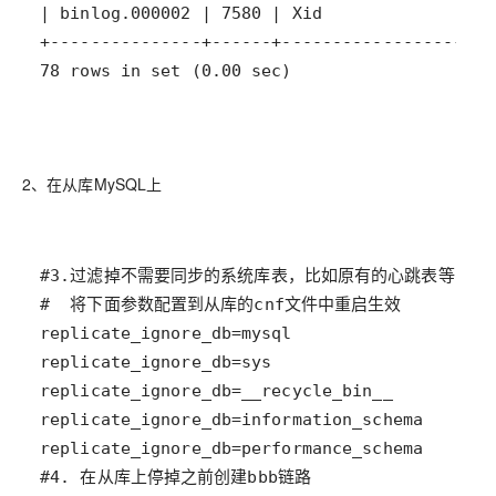
78 rows in set (0.00 sec)
2、在从库MySQL上