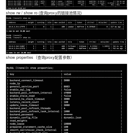
show rw / show ro (查询proxy的链接池情况)
show properties（查询proxy配置参数）