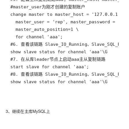
show slave status for channel 'aaa'\G
3、继续在主库MySQL上