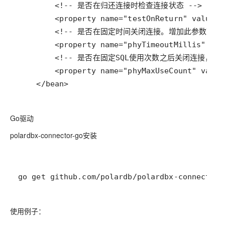
    </bean>
Go驱动
polardbx-connector-go安装
go get github.com/polardb/polardbx-connector-
使用例子：