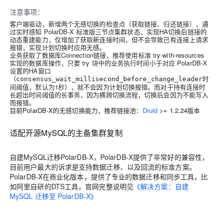
注意事项：
客户端驱动，新增两个无感切换的检查点（获取链接、归还链接），通
过实时感知 PolarDB-X 标准版三节点集群状态，实现HA切换后链接的
动态重建能力，仅增加了获取新连接时间，但不会导致已有连接上请求
报错，实现计划切换时应用无感。
业务获取了数据库Connection链接，推荐使用标准 try-with-resources
实现的数据库操作，只要 try 块中的业务执行时间小于对应 PolarDB-X
设置的HA窗口
（
时
consensus_wait_millisecond_before_change_leader
间阈值，默认为1秒），就不会因为计划切换报错。而对于持有连接时
长超出时间阈值的长事务，因为横跨切换流程，切换后会因为不能写入
而报错。
目前PolarDB-X的无感切换能力，推荐链接池：
Druid
>= 1.2.24版本
适配开源MySQL的主备集群复制
自建MySQL迁移PolarDB-X，PolarDB-X提供了非常好的兼容性，
目前用户最大的诉求是支持数据迁移、以及回流的标准方案。
PolarDB-X在商业化版本，提供了专业的数据迁移和同步工具，比
如阿里自研的DTS工具，官网完整说明见
《解决方案：自建
MySQL 迁移至 PolarDB-X》