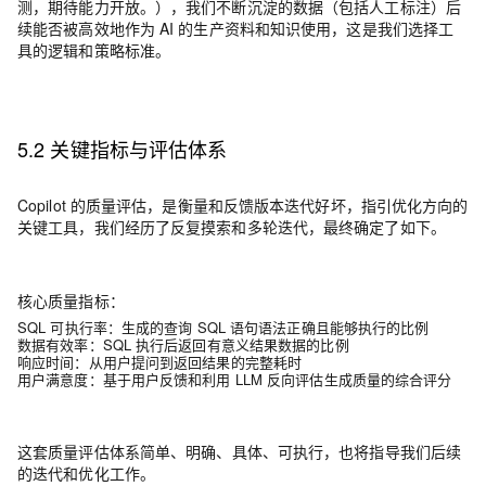
测，期待能力开放。），我们不断沉淀的数据（包括人工标注）后
续能否被高效地作为 AI 的生产资料和知识使用，这是我们选择工
具的逻辑和策略标准。
5.2 关键指标与评估体系
Copilot 的质量评估，是衡量和反馈版本迭代好坏，指引优化方向的
关键工具，我们经历了反复摸索和多轮迭代，最终确定了如下。
核心质量指标
：
SQL 可执行率
：生成的查询 SQL 语句语法正确且能够执行的比例
数据有效率
：SQL 执行后返回有意义结果数据的比例
响应时间
：从用户提问到返回结果的完整耗时
用户满意度
：基于用户反馈和利用 LLM 反向评估生成质量的综合评分
这套质量评估体系
简单
、
明确
、
具体
、
可执行
，也将指导我们后续
的迭代和优化工作。