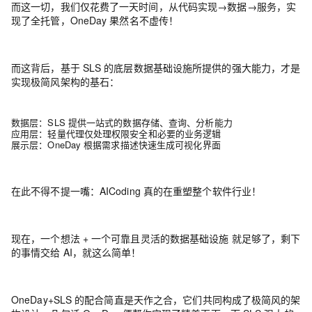
而这一切，我们仅花费了
一天时间
，从代码实现→数据→服务，实
现了全托管，
OneDay 果然名不虚传！
而这背后，基于 SLS 的底层数据基础设施所提供的强大能力，才是
实现
极简风架构
的
基石
：
数据层
：
SLS 提供一站式的数据存储、查询、分析能力
应用层
：
轻量代理仅处理权限安全和必要的业务逻辑
展示层
：
OneDay 根据需求描述快速生成可视化界面
在此不得不提一嘴：AICoding 真的在重塑整个软件行业！
现在，一个想法 + 一个可靠且灵活的数据基础设施 就足够了，剩下
的事情交给 AI，就这么简单！
OneDay+SLS 的配合简直是天作之合
，
它们共同构成了
极简风的架