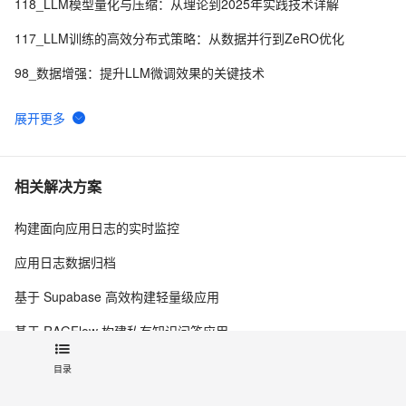
118_LLM模型量化与压缩：从理论到2025年实践技术详解
117_LLM训练的高效分布式策略：从数据并行到ZeRO优化
98_数据增强：提升LLM微调效果的关键技术
71_数据版本控制：Git与DVC在LLM开发中的最佳实践
12_机器翻译入门：多语言LLM应用
04_用LLM分析数据：从表格到可视化报告
相关解决方案
48_动态架构模型：NAS在LLM中的应用
构建面向应用日志的实时监控
15_批量处理文本：LLM在数据集上的应用
应用日志数据归档
基于 Supabase 高效构建轻量级应用
基于 RAGFlow 构建私有知识问答应用
容器化应用的弹性伸缩攻略
目录