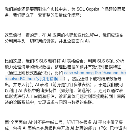
我们最终还是要回到生产实践中来，为 SQL Copilot 产品建设而服
务，我们建立了一套完整的质量优化闭环：
这里值得一提的是，在 AI 应用的构建和迭代过程中，我们应该
充
分利用手头一切可用的资源，并且全面面向 AI
。
比如这里，我们
将 SLS 和钉钉 AI 表格结合
：利用 SLS SQL 分析
能力处理海量的请求数据，整理出错误问题并有效识别错误特征
（通过正则模式匹配识别，比如
case when msg like '%cannot be
resolved%' then '列引用错误' ...
），然后通过下载将结果数据导
出，并导入钉钉 AI 表格（前身是钉钉多维表格），于是我们便可
以利用 AI 表格中的诸多特性（如分组、筛选等），还可以通过表
单形式进行人工审阅和标注，诊断具体问题时则直接跳转到上章所
述的诊断系统中，实现请求→问题→数据的串联。
而
“
全面面向 AI
”
并不是空喊口号，钉钉已在很多 AI 平台中做了集
成，包括 AI 表格本身后续也会开放 AI 助理的能力（PS：已申请内