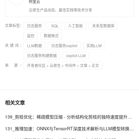
阿里云
云原生产品动态、最佳实践等技术分享
文章标签：
日志服务
SQL
人工智能
关系型数据库
监控
数据格式
关键词：
LLM数据
日志服务copilot
实践LLM
日志服务构建数据
copilot LLM
来 源：
开发者社区
>
云原生
>
中间件
>
文章
> 正文
相关文章
139_剪枝优化：稀疏模型压缩 - 分析结构化剪枝的独特速度提升与LLM部署加速实践
131_推理加速：ONNX与TensorRT深度技术解析与LLM模型转换优化实践