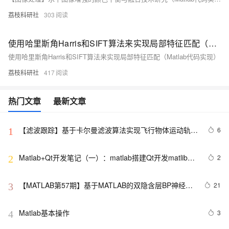
荔枝科研社
303
使用哈里斯角Harris和SIFT算法来实现局部特征匹配（Matlab代码实现）
使用哈里斯角Harris和SIFT算法来实现局部特征匹配（Matlab代码实现）
荔枝科研社
417
热门文章
最新文章
【滤波跟踪】基于卡尔曼滤波算法实现飞行物体运动轨迹
6
1
预测附matlab代码
Matlab+Qt开发笔记（一）：matlab搭建Qt开发matlib环
2
2
境以及Demo测试
【MATLAB第57期】基于MATLAB的双隐含层BP神经网
21
3
络回归预测模型（无工具箱版本及工具箱版本对比）
Matlab基本操作
3
4