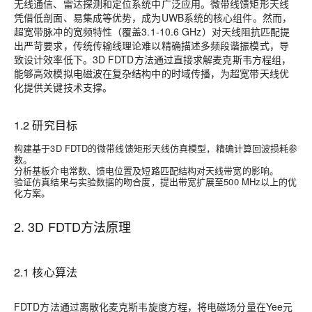
无线通信、雷达探测和定位系统中广泛应用。微带线馈矩形天线
凭借低剖面、易集成等优势，成为UWB系统的核心组件。然而，
超宽带脉冲的宽频特性（覆盖3.1-10.6 GHz）对天线阻抗匹配提
出严苛要求，传统传输线理论难以精确描述多频段谐振模式，导
致设计效率低下。3D FDTD方法通过直接求解麦克斯韦方程组，
能够高效模拟电磁波在复杂结构中的时域传播，为超宽带天线优
化提供关键技术支撑。
1.2 研究目标
构建基于3D FDTD的微带线馈矩形天线仿真模型，精确计算回波损耗参
数。
分析基板介电常数、馈电位置及短路匹配结构对天线带宽的影响。
验证仿真结果与实验数据的吻合度，提出带宽扩展至500 MHz以上的优
化方案。
2. 3D FDTD方法原理
2.1 核心算法
FDTD方法通过离散化麦克斯韦旋度方程，将电磁场分量在Yee元