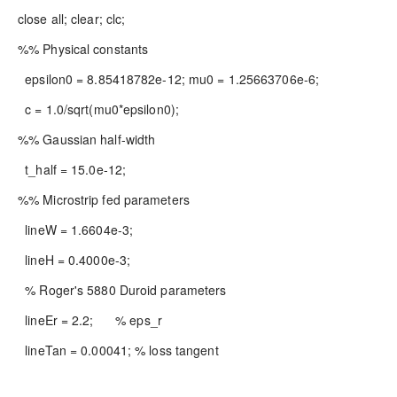
close all; clear; clc;
%% Physical constants
epsilon0 = 8.85418782e-12; mu0 = 1.25663706e-6;
c = 1.0/sqrt(mu0*epsilon0);
%% Gaussian half-width
t_half = 15.0e-12;
%% Microstrip fed parameters
lineW = 1.6604e-3;
lineH = 0.4000e-3;
% Roger's 5880 Duroid parameters
lineEr = 2.2; % eps_r
lineTan = 0.00041; % loss tangent