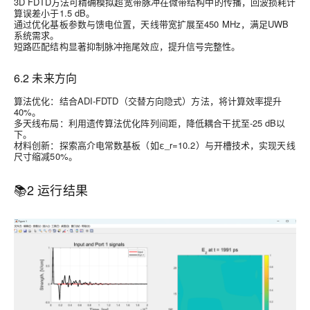
3D FDTD方法可精确模拟超宽带脉冲在微带结构中的传播，回波损耗计
算误差小于1.5 dB。
通过优化基板参数与馈电位置，天线带宽扩展至450 MHz，满足UWB
系统需求。
短路匹配结构显著抑制脉冲拖尾效应，提升信号完整性。
6.2 未来方向
算法优化
：结合ADI-FDTD（交替方向隐式）方法，将计算效率提升
40%。
多天线布局
：利用遗传算法优化阵列间距，降低耦合干扰至-25 dB以
下。
材料创新
：探索高介电常数基板（如ε_r=10.2）与开槽技术，实现天线
尺寸缩减50%。
📚
2 运行结果