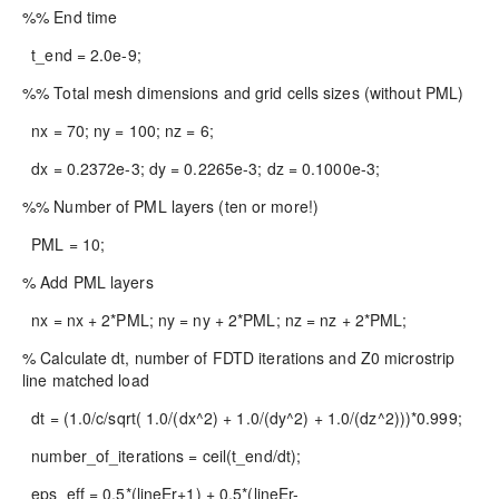
%% End time
t_end = 2.0e-9;
%% Total mesh dimensions and grid cells sizes (without PML)
nx = 70; ny = 100; nz = 6;
dx = 0.2372e-3; dy = 0.2265e-3; dz = 0.1000e-3;
%% Number of PML layers (ten or more!)
PML = 10;
% Add PML layers
nx = nx + 2*PML; ny = ny + 2*PML; nz = nz + 2*PML;
% Calculate dt, number of FDTD iterations and Z0 microstrip
line matched load
dt = (1.0/c/sqrt( 1.0/(dx^2) + 1.0/(dy^2) + 1.0/(dz^2)))*0.999;
number_of_iterations = ceil(t_end/dt);
eps_eff = 0.5*(lineEr+1) + 0.5*(lineEr-