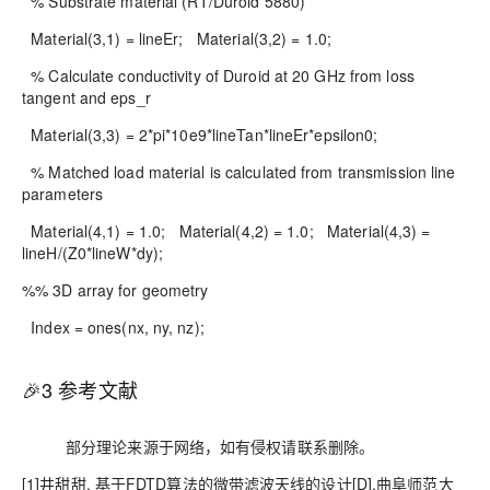
% Substrate material (RT/Duroid 5880)
Material(3,1) = lineEr; Material(3,2) = 1.0;
% Calculate conductivity of Duroid at 20 GHz from loss
tangent and eps_r
Material(3,3) = 2*pi*10e9*lineTan*lineEr*epsilon0;
% Matched load material is calculated from transmission line
parameters
Material(4,1) = 1.0; Material(4,2) = 1.0; Material(4,3) =
lineH/(Z0*lineW*dy);
%% 3D array for geometry
Index = ones(nx, ny, nz);
🎉3
参考文献
部分理论来源于网络，如有侵权请联系删除。
[1]井甜甜. 基于FDTD算法的微带滤波天线的设计[D].曲阜师范大