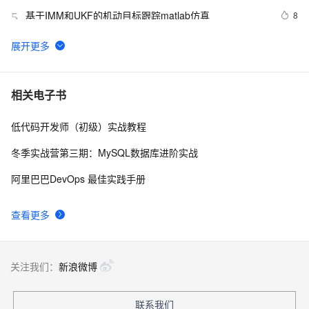
基于IMM和UKF的机动目标跟踪matlab仿真
8
5
基于粒子群优化算法的配电网光伏储能双层优化配置模
11
6
型[IEEE33节点]（选址定容）(Matlab代码实现)
【WSN通信】基于最佳簇半径的无线传感器网络分簇路
3
7
相关电子书
由算法附matlab代码
低代码开发师（初级）实战教程
3D-MIMO信道模型的MATLAB模拟与仿真
9
8
冬季实战营第三期：MySQL数据库进阶实战
运筹优化学习10：分支定界算法求解整数规划问题及其
11
9
阿里巴巴DevOps 最佳实践手册
Matlab实现（上）
使用matlab深度学习工具箱实现CNN卷积神经网络训练
3
10
查看更多
仿真
关注我们：
新浪微博
联系我们