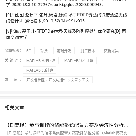
学,2020.DOI:10.27267/d.cnki.gqfsu.2020.000943.
[2]井甜甜,赵建平,张月,杨君,徐娟.基于FDTD算法的微带滤波天线
的设计[J].通信技术,2019,52(04):991-995.
[3]张敏. 基于并行FDTD的大型天线及阵列模拟与优化研究[D].西
南交通大学
文章标签：
5G
算法
前端开发
测试技术
数据采集
关键词：
MATLAB脉冲回波
MATLAB分析计算
MATLAB 3d计算
来 源：
开发者社区
>
开发与运维
>
文章
> 正文
相关文章
【EI复现】参与调峰的储能系统配置方案及经济性分析（Matlab代码实现）
【EI复现】参与调峰的储能系统配置方案及经济性分析（Matlab代码实现）