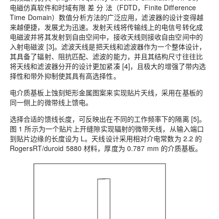
电磁仿真软件和时域有限 差 分 法（FDTD，Finite Difference
Time Domain）数值分析方法的广泛应用，滤波器的设计变得越
来越便捷，发展尤为迅速。发射天线将传输线上的电信号转化成
电磁波并将其发射到自由空间中，接收天线则接收自由空间中的
入射电磁波 [3]。滤波天线是把天线和滤波器作为一个整体设计，
其具备了辐射、阻抗匹配、滤波的能力，并且其结构尺寸往往比
将天线和滤波器分开的设计更加紧凑 [4]，且极大的增强了带内选
择性和带外抑制使其具有高选择性。
电介质基板上蚀刻矩形金属图案来实现贴片天线，采用在基板的
同一侧上的微带线上馈电。
选择合适的馈线长度，可反映出在不同的工作频率下的隔离 [5]。
图 1 所示为一个贴片上开缝隙实现辐射的微带天线，从输入端口
到贴片边缘的长度设为 L。天线设计采用相对介电常数为 2.2 的
RogersRT/duroid 5880 材料，厚度为 0.787 mm 的介质基板。