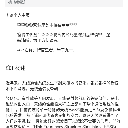
损耗参数]
👨‍🎓
个人主页
💥💥💞💞
欢迎来到本博客
❤️❤️💥💥
🏆博主优势：
🌞🌞🌞
博客内容尽量做到思维缜密，逻
辑清晰，为了方便读者。
⛳️
座右铭：
行百里者，半于九十。
💥1 概述
近年来，无线通信系统发生了翻天覆地的变化，各式各样的新技
术不断涌现。无线通信设备朝
轻便化、高性能等方向发展。天线是射频前端的关键部件，是电
磁波的出入口，天线的性能很大程度上影响了整个通信系统的性
能 [1]。目前传统的单一功能的天线已经不能满足日益复杂和多样
化的需求。为了适应现代通信设备的发展，滤波天线逐渐得到了
人们的重视 [2]。性能良好的滤波器可以滤除不需要的信号，伴随
高频结构仿真（High Frequency Structure Simulator，HFSS）