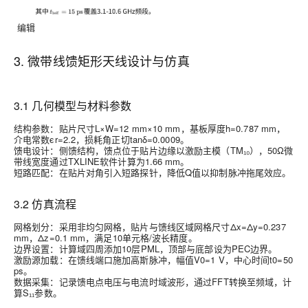
编辑
3. 微带线馈矩形天线设计与仿真
3.1 几何模型与材料参数
结构参数
：贴片尺寸L×W=12 mm×10 mm，基板厚度h=0.787 mm，
介电常数ϵr=2.2，损耗角正切tanδ=0.0009。
馈电设计
：侧馈结构，馈点位于贴片边缘以激励主模（TM₁₀），50Ω微
带线宽度通过TXLINE软件计算为1.66 mm。
短路匹配
：在贴片对角引入短路探针，降低Q值以抑制脉冲拖尾效应。
3.2 仿真流程
网格划分
：采用非均匀网格，贴片与馈线区域网格尺寸Δx=Δy=0.237
mm，Δz=0.1 mm，满足10单元格/波长精度。
边界设置
：计算域四周添加10层PML，顶部与底部设为PEC边界。
激励源加载
：在馈线端口施加高斯脉冲，幅值V0=1 V，中心时间t0=50
ps。
数据采集
：记录馈电点电压与电流时域波形，通过FFT转换至频域，计
算S₁₁参数。