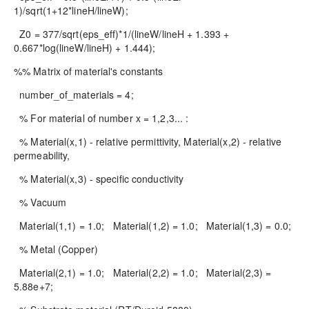
1)/sqrt(1+12*lineH/lineW);
Z0 = 377/sqrt(eps_eff)*1/(lineW/lineH + 1.393 +
0.667*log(lineW/lineH) + 1.444);
%% Matrix of material's constants
number_of_materials = 4;
% For material of number x = 1,2,3... :
% Material(x,1) - relative permittivity, Material(x,2) - relative
permeability,
% Material(x,3) - specific conductivity
% Vacuum
Material(1,1) = 1.0; Material(1,2) = 1.0; Material(1,3) = 0.0;
% Metal (Copper)
Material(2,1) = 1.0; Material(2,2) = 1.0; Material(2,3) =
5.88e+7;