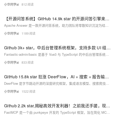
小华同学ai
812
【开源问答系统】GitHub 14.9k star 的开源问答引擎来了，三分钟搭建完成～～～
Apache Answer 是一款开源问答系统，助力团队将零散知识沉淀为结构化资产。支持 Docker 快速部署、插件扩展、权限控制与多语言，兼具高效搜索、投票排序与私有化部署能力，适用于技术社区、企业知识库与用户支持场景。
小华同学ai
1189
Github 3k+ star，中后台管理系统框架，支持多款 UI 组件库，兼容PC、移动端！比商业系统还专业！！
Fantastic-admin/basic 是基于 Vue3 与 TypeScript 的中后台管理系统框架，支持多款 UI 组件库，如 Element Plus、Arco Design、Naive-UI 等。它提供完整的项目结构、权限控制、国际化、多级缓存标签页等功能，兼容 PC、平板及移动端，适合快速搭建企业级后台应用。框架具备高度可定制性，拥有 3k+ GitHub Star，生态完善，适合中小团队和个人开发者提升效率。
小华同学ai
833
GitHub 15.8k star 狂涨 DeerFlow，AI + 搜索 + 报告输出一次搞定！
DeerFlow 是字节跳动开源的深度研究框架，集成语言模型、搜索爬虫与代码执行工具，支持自动化完成复杂研究任务并生成多模态报告。具备多智能体协作、强搜索能力、Python 数据分析及可视化、报告自动生成等功能，适用于学术研究、内容创作与企业分析，部署灵活，社区活跃。
小华同学ai
1522
Github 2.2k star,揭秘高效开发利器！之前我还手搓，现在有它，直接起飞
FastMCP 是一个由 punkpeye 开发的 TypeScript 框架，旨在简化 MCP 服务器构建流程，助力 LLM 无缝连接工具与数据资源。它提供工具（Tool）、资源（Resource）、Prompt、传输方式等模块，支持 Schema 校验、CLI 调试、HTTP Streaming/SSE 等特性，解决开发者在 MCP 协议实现中的复杂性问题。具备轻量高效、部署灵活、生态兼容等优势，适合桌面客户端与 Web 服务集成，助力开发者快速实现业务逻辑。项目持续活跃维护，GitHub 已获 2.2k star。