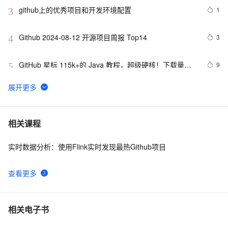
was rese
github上的优秀项目和开发环境配置
1
3
Github 2024-08-12 开源项目周报 Top14
3
4
GitHub 星标 115k+的 Java 教程，超级硬核！下载量突
9
5
破 1 万次！
微软 GitHub 收购一个付费代码工具，然后免费开放了
435
6
重磅推荐，Github上一批优秀的「低代码」项目 ，点赞
7
7
相关课程
收藏按需取用
实时数据分析：使用Flink实时发现最热Github项目
MaskGCT：登上GitHub趋势榜榜首的TTS开源大模型
14
8
查看更多
🔥基于GitHub的Electron自动发布与更新🔥
5
9
github上的一个开源kvo/kvb实现（ios),供参考
537
10
相关电子书