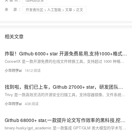
GitHub京东
来 源：
开发者社区
>
人工智能
>
文章
> 正文
相关文章
炸裂！Github 6000+ star 开源免费易用,支持1000+格式转换,值得收藏！
ConvertX 是一款开源免费的在线文件转换工具，支持超过 1000 种格式转换，涵盖视频、文档、图像、3D 模型等。基于 FFmpeg、Pandoc 等强大组件，提供高效、私密的转换服务。支持 Docker、NAS 自托管部署，界面简洁，操作便捷，适合多场景使用，已在 GitHub 收获 6000+ Star，值得收藏和使用。
小华同学ai
1612
找到啦，我们已上车，Github 27000+ star，研发团队必备开源工具项目，真丝滑！！！
Trivy 是一款高效灵活的开源安全扫描工具，支持容器镜像、文件系统、Kubernetes 等多目标扫描，具备快速、易用、集成性强等特点，适用于 DevSecOps 全流程安全检测。
小华同学ai
438
Github 68000+ star,一款提升论文写作效率的黑科技,挖掘大语言模型的学术潜能,为什么gpt_academic能成为你论文写作的秘密武器？
binary-husky/gpt_academic 是一款集成 GPT/GLM 类大模型的学术写作优化神器，学术界和科研领域都在快速拥抱大语言模型 (LLM)，但真正能助力论文阅读、润色、写作的工具却少之又少。gpt_academic（GPT 学术优化）正是为此诞生：聚焦论文生产全流程，从阅读理解、翻译润色、结构优化，到理工项目剖析，提供一站式解决方案。