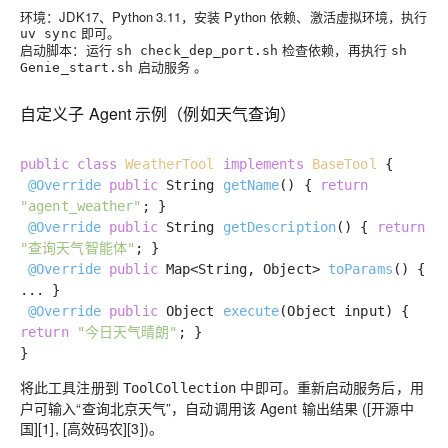
环境：JDK17、Python 3.11，安装 Python 依赖、激活虚拟环境，执行
即可。
uv sync
启动脚本：运行
检查依赖，再执行
sh check_dep_port.sh
sh
启动服务 。
Genie_start.sh
自定义子 Agent 示例（例如天气查询）
public
class
WeatherTool
implements
BaseTool
{
@Override
public
String
getName
()
{
return
"agent_weather"
; }
@Override
public
String
getDescription
()
{
return
"查询天气智能体"
; }
@Override
public
Map<String, Object>
toParams
()
{
... }
@Override
public
Object
execute
(Object input)
{
return
"今日天气晴朗"
; }
}
将此工具注册到
中即可。重新启动服务后，用
ToolCollection
户可输入“查询北京天气”，自动调用该 Agent 输出结果 ([开源中
国][1], [高效码农][3])。