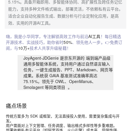
5.15%。具备开箱即用、多智能体协同、高扩展性及跨任务记忆
能力，支持多种文件格式输出，部署灵活，不依赖私有云平台。
适合企业自动化报告生成、数据分析与行业定制化应用，是高
效、实用的开源AI工具。
嗨，我是小华同学，专注解锁高效工作与前沿
AI工具
！每日精选
开源技术、实战技巧，助你省时
50%
、领先他人一步。👉免费订
阅，与
10万+
技术人共享升级秘籍！
JoyAgent‑JDGenie 是京东开源的
端到端产品级
通用多智能体系统
，支持用户通过自然语言输入
任务，一键生成报告、PPT、Markdown、网页等
成果。系统获 GAIA 基准测试准确率高达
75.15%，领先于 OWL、OpenManus、
Smolagent 等同类项目 。
痛点场景
传统方案多为 SDK 或框架，无法直接投入使用，需要复杂集成与开
发。
用户需面对上下文管理、任务调度、输出格式多样性等多重难题。
部署依赖私有云平台（如阿里百炼、火山引擎）成本高，受限性强。