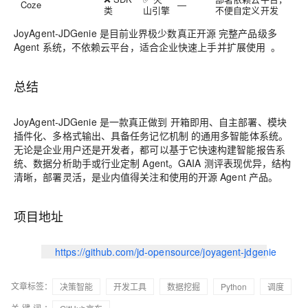
Coze
—
类
山引擎
不便自定义开发
JoyAgent‑JDGenie 是目前业界极少数真正开源
完整产品级多
Agent 系统
，不依赖云平台，适合企业快速上手并扩展使用 。
总结
JoyAgent‑JDGenie 是一款真正做到
开箱即用、自主部署、模块
插件化、多格式输出、具备任务记忆机制
的通用多智能体系统。
无论是企业用户还是开发者，都可以基于它快速构建智能报告系
统、数据分析助手或行业定制 Agent。GAIA 测评表现优异，结构
清晰，部署灵活，是业内值得关注和使用的开源 Agent 产品。
项目地址
https://github.com/jd‑opensource/joyagent‑jdgenie
文章标签：
决策智能
开发工具
数据挖掘
Python
调度
关键词：