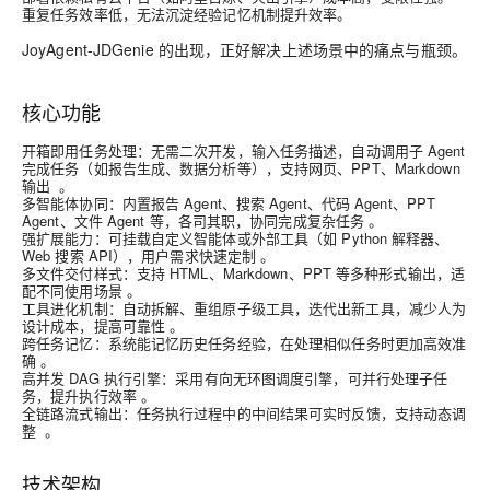
重复任务效率低，无法沉淀经验记忆机制提升效率。
JoyAgent‑JDGenie 的出现，正好解决上述场景中的痛点与瓶颈。
核心功能
开箱即用任务处理
：无需二次开发，输入任务描述，自动调用子 Agent
完成任务（如报告生成、数据分析等），支持网页、PPT、Markdown
输出 。
多智能体协同
：内置报告 Agent、搜索 Agent、代码 Agent、PPT
Agent、文件 Agent 等，各司其职，协同完成复杂任务 。
强扩展能力
：可挂载自定义智能体或外部工具（如 Python 解释器、
Web 搜索 API），用户需求快速定制 。
多文件交付样式
：支持 HTML、Markdown、PPT 等多种形式输出，适
配不同使用场景 。
工具进化机制
：自动拆解、重组原子级工具，迭代出新工具，减少人为
设计成本，提高可靠性 。
跨任务记忆
：系统能记忆历史任务经验，在处理相似任务时更加高效准
确 。
高并发 DAG 执行引擎
：采用有向无环图调度引擎，可并行处理子任
务，提升执行效率 。
全链路流式输出
：任务执行过程中的中间结果可实时反馈，支持动态调
整 。
技术架构