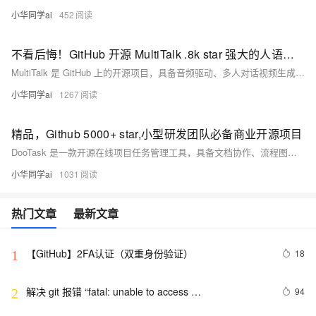
小华同学ai
452
不看后悔！GitHub 开源 MultiTalk .8k star 强大的人语音＋图像绑定项目
MultiTalk 是 GitHub 上的开源项目，具备音频驱动、多人对话视频生成功能。支持多路音频与图像绑定，实现高同步唇动与角色互动，适用于教学、虚拟人及短视频创作，已获 8k 星标。
小华同学ai
1267
精品，Github 5000+ star,小型研发团队必备商业开源项目
DooTask 是一款开源在线项目任务管理工具，具备文档协作、流程图、任务分发、IM沟通等功能，支持私有部署与数据加密，已在 GitHub 获得 5000+ 星标，适合中小团队提升协作效率。
小华同学ai
1031
热门文章
最新文章
【GitHub】2FA认证（双重身份验证）
18
1
解决 git 报错 “fatal: unable to access 
94
2
‘https://github.com/.../.git‘: Recv failure Connection 