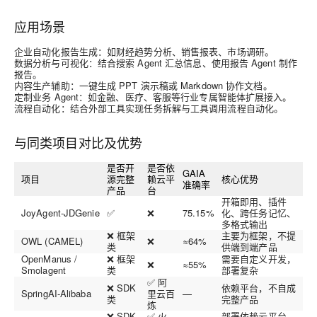
应用场景
企业
自动化报告生成
：如财经趋势分析、销售报表、市场调研。
数据分析与可视化
：结合搜索 Agent 汇总信息、使用报告 Agent 制作
报告。
内容生产辅助
：一键生成 PPT 演示稿或 Markdown 协作文档。
定制业务 Agent
：如金融、医疗、客服等行业专属智能体扩展接入。
流程自动化
：结合外部工具实现任务拆解与工具调用流程自动化。
与同类项目对比及优势
是否开
是否依
GAIA
项目
源完整
赖云平
核心优势
准确率
产品
台
开箱即用、插件
JoyAgent‑JDGenie
✅
❌
75.15%
化、跨任务记忆、
多格式输出
❌ 框架
主要为框架，不提
OWL (CAMEL)
❌
≈64%
类
供端到端产品
OpenManus /
❌ 框架
需要自定义开发，
❌
≈55%
Smolagent
类
部署复杂
✅ 阿
❌ SDK
依赖平台，不自成
SpringAI-Alibaba
里云百
—
类
完整产品
炼
❌ SDK
✅ 火
部署依赖云平台，