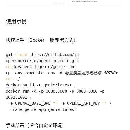
使用示例
快速上手（Docker 一键部署方式）
git
clone
https://github.com/jd-
opensource/joyagent-jdgenie.git
cd
joyagent-jdgenie/genie-tool
cp .env_template .env
# 配置模型服务地址与 APIKEY
cd
../
docker build -t genie:latest .
docker run -d -p 3000:3000 -p 8080:8080 -p
1601:1601 \
-e OPENAI_BASE_URL=
""
-e OPENAI_API_KEY=
""
\
--name genie-app genie:latest
手动部署（适合自定义环境）