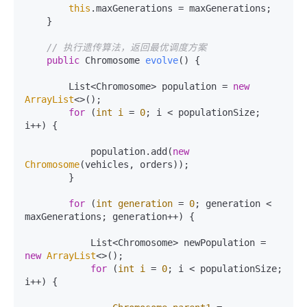
this
.maxGenerations = maxGenerations;

    }

// 执行遗传算法，返回最优调度方案
public
 Chromosome 
evolve
()
 {

        List<Chromosome> population = 
new
ArrayList
<>();

for
 (
int
i
=
0
; i < populationSize; 
i++) {

            population.add(
new
Chromosome
(vehicles, orders));

        }

for
 (
int
generation
=
0
; generation < 
maxGenerations; generation++) {

            List<Chromosome> newPopulation = 
new
ArrayList
<>();

for
 (
int
i
=
0
; i < populationSize; 
i++) {
