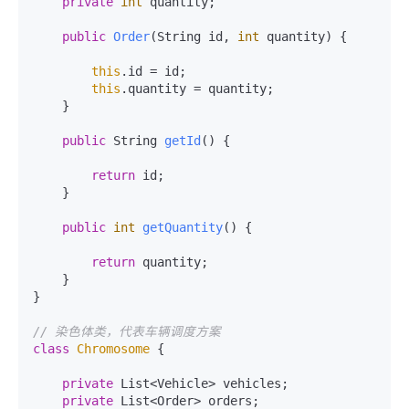
private
int
 quantity;

public
Order
(String id, 
int
 quantity)
 {

this
.id = id;

this
.quantity = quantity;

    }

public
 String 
getId
()
 {

return
 id;

    }

public
int
getQuantity
()
 {

return
 quantity;

    }

}

// 染色体类，代表车辆调度方案
class
Chromosome
 {

private
 List<Vehicle> vehicles;

private
 List<Order> orders;
