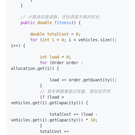
    }

// 计算适应度函数，评估调度方案的优劣
public
double
fitness
()
 {

double
totalCost
=
0
;

for
 (
int
i
=
0
; i < vehicles.size(); 
i++) {

int
load
=
0
;

for
 (Order order : 
allocation.get(i)) {

                load += order.getQuantity();

            }

// 若车辆载重超过容量，增加惩罚项
if
 (load > 
vehicles.get(i).getCapacity()) {

                totalCost += (load - 
vehicles.get(i).getCapacity()) * 
10
;

            }

            totalCost += 