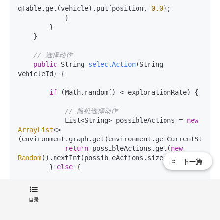
qTable.get(vehicle).put(position, 
0.0
);

            }

        }

    }

// 选择动作
public
 String 
selectAction
(String 
vehicleId)
 {

if
 (Math.random() < explorationRate) {

// 随机选择动作
            List<String> possibleActions = 
new
ArrayList
<>
(environment.graph.get(environment.getCurrentState()
return
 possibleActions.get(
new
Random
().nextInt(possibleActions.size()));

下一篇
        } 
else
 {

// 选择Q值最大的动作
            Map<String, Double> actions = 
目录
qTable.get(vehicleId);

return