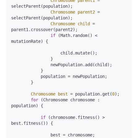
Chromosome
parent1
=
selectParent(population);

Chromosome
parent2
=
selectParent(population);

Chromosome
child
=
parent1.crossover(parent2);

if
 (Math.random() < 
mutationRate) {

                    child.mutate();

                }

                newPopulation.add(child);

            }

            population = newPopulation;

        }

Chromosome
best
=
 population.get(
0
);

for
 (Chromosome chromosome : 
population) {

if
 (chromosome.fitness() > 
best.fitness()) {

                best = chromosome;
