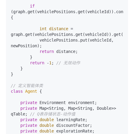
if
(graph.get(vehiclePositions.get(vehicleId)).contains
{

int
distance
=
graph.get(vehiclePositions.get(vehicleId)).get(newPo
            vehiclePositions.put(vehicleId, 
newPosition);

return
 distance;

        }

return
 -
1
; 
// 无效动作
    }

}

// 定义智能体类
class
Agent
 {

private
 Environment environment;

private
 Map<String, Map<String, Double>> 
qTable; 
// Q表存储状态-动作值
private
double
 learningRate;

private
double
 discountFactor;

private
double
 explorationRate;
