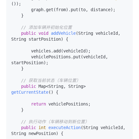
());

        graph.get(from).put(to, distance);

    }

// 添加车辆并初始化位置
public
void
addVehicle
(String vehicleId, 
String startPosition)
 {

        vehicles.add(vehicleId);

        vehiclePositions.put(vehicleId, 
startPosition);

    }

// 获取当前状态（车辆位置）
public
 Map<String, String> 
getCurrentState
()
 {

return
 vehiclePositions;

    }

// 执行动作（车辆移动到新位置）
public
int
executeAction
(String vehicleId, 
String newPosition)
 {
