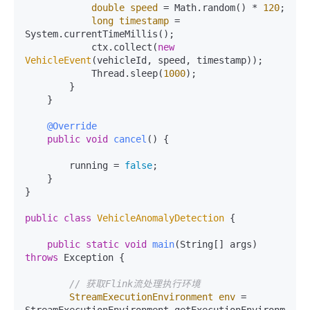
double
speed
=
 Math.random() * 
120
;

long
timestamp
=
System.currentTimeMillis();

            ctx.collect(
new
VehicleEvent
(vehicleId, speed, timestamp));

            Thread.sleep(
1000
);

        }

    }

@Override
public
void
cancel
()
 {

        running = 
false
;

    }

}

public
class
VehicleAnomalyDetection
 {

public
static
void
main
(String[] args)
throws
 Exception {

// 获取Flink流处理执行环境
StreamExecutionEnvironment
env
=