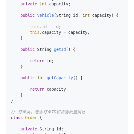
private
int
 capacity;

public
Vehicle
(String id, 
int
 capacity)
 {

this
.id = id;

this
.capacity = capacity;

    }

public
 String 
getId
()
 {

return
 id;

    }

public
int
getCapacity
()
 {

return
 capacity;

    }

}

// 订单类，包含订单ID和货物数量属性
class
Order
 {

private
 String id;
