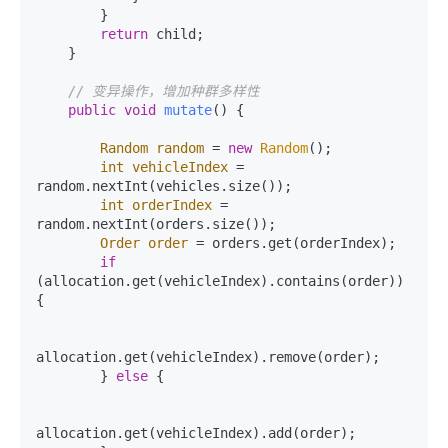
        }

return
 child;

    }

// 变异操作，增加种群多样性
public
void
mutate
()
 {

Random
random
=
new
Random
();

int
vehicleIndex
=
random.nextInt(vehicles.size());

int
orderIndex
=
random.nextInt(orders.size());

Order
order
=
 orders.get(orderIndex);

if
(allocation.get(vehicleIndex).contains(order)) 
{

allocation.get(vehicleIndex).remove(order);

        } 
else
 {

allocation.get(vehicleIndex).add(order);
