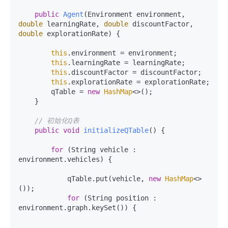
public
Agent
(Environment environment, 
double
 learningRate, 
double
 discountFactor, 
double
 explorationRate)
 {

this
.environment = environment;

this
.learningRate = learningRate;

this
.discountFactor = discountFactor;

this
.explorationRate = explorationRate;

        qTable = 
new
HashMap
<>();

    }

// 初始化Q表
public
void
initializeQTable
()
 {

for
 (String vehicle : 
environment.vehicles) {

            qTable.put(vehicle, 
new
HashMap
<>
());

for
 (String position : 
environment.graph.keySet()) {
