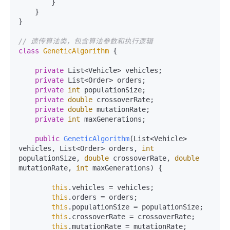
        }

    }

}

// 遗传算法类，包含算法参数和执行逻辑
class
GeneticAlgorithm
 {

private
 List<Vehicle> vehicles;

private
 List<Order> orders;

private
int
 populationSize;

private
double
 crossoverRate;

private
double
 mutationRate;

private
int
 maxGenerations;

public
GeneticAlgorithm
(List<Vehicle> 
vehicles, List<Order> orders, 
int
populationSize, 
double
 crossoverRate, 
double
mutationRate, 
int
 maxGenerations)
 {

this
.vehicles = vehicles;

this
.orders = orders;

this
.populationSize = populationSize;

this
.crossoverRate = crossoverRate;

this
.mutationRate = mutationRate;
