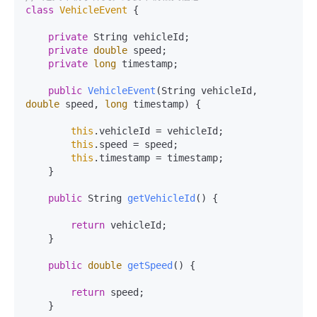
class
VehicleEvent
 {

private
 String vehicleId;

private
double
 speed;

private
long
 timestamp;

public
VehicleEvent
(String vehicleId, 
double
 speed, 
long
 timestamp)
 {

this
.vehicleId = vehicleId;

this
.speed = speed;

this
.timestamp = timestamp;

    }

public
 String 
getVehicleId
()
 {

return
 vehicleId;

    }

public
double
getSpeed
()
 {

return
 speed;

    }
