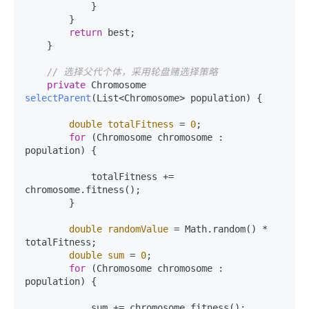
            }

        }

return
 best;

    }

// 选择父代个体，采用轮盘赌选择策略
private
 Chromosome 
selectParent
(List<Chromosome> population)
 {

double
totalFitness
=
0
;

for
 (Chromosome chromosome : 
population) {

            totalFitness += 
chromosome.fitness();

        }

double
randomValue
=
 Math.random() * 
totalFitness;

double
sum
=
0
;

for
 (Chromosome chromosome : 
population) {

            sum += chromosome.fitness();
