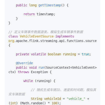
public
long
getTimestamp
()
 {

return
 timestamp;

    }

}

// 定义车辆事件数据源类，模拟生成车辆事件数据
class
VehicleEventSource
implements
org
.apache.flink.streaming.api.functions.source.Sour
{

private
volatile
boolean
running
=
true
;

@Override
public
void
run
(SourceContext<VehicleEvent> 
ctx)
throws
 Exception {

while
 (running) {

// 随机生成车辆ID、速度和时间戳，模拟真
实车辆数据
String
vehicleId
=
"vehicle_"
 + 
(
int
) (Math.random() * 
100
);
