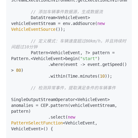
StreamExecutionEnvironment.getExecutionEnvironment()
// 添加车辆事件数据源，生成数据流
        DataStream<VehicleEvent> 
vehicleEventStream = env.addSource(
new
VehicleEventSource
());

// 定义模式：车辆速度超过80km/h，并且持续时
间超过10分钟
        Pattern<VehicleEvent, ?> pattern = 
Pattern.<VehicleEvent>begin(
"start"
)

               .where(event -> event.getSpeed() 
> 
80
)

               .within(Time.minutes(
10
));

// 检测异常事件，提取满足条件的车辆事件
SingleOutputStreamOperator<VehicleEvent> 
anomalies = CEP.pattern(vehicleEventStream, 
pattern)

               .select(
new
PatternSelectFunction
<VehicleEvent, 
VehicleEvent>() {
