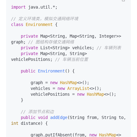
import
 java.util.*;

// 定义环境类，模拟交通网络环境
class
Environment
 {

private
 Map<String, Map<String, Integer>> 
graph; 
// 图结构存储交通网络
private
 List<String> vehicles; 
// 车辆列表
private
 Map<String, String> 
vehiclePositions; 
// 车辆当前位置
public
Environment
()
 {

        graph = 
new
HashMap
<>();

        vehicles = 
new
ArrayList
<>();

        vehiclePositions = 
new
HashMap
<>();

    }

// 添加节点和边
public
void
addEdge
(String from, String to, 
int
 distance)
 {

        graph.putIfAbsent(from, 
new
HashMap
<>