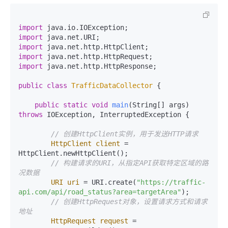
import
import
import
import
import
 java.net.http.HttpResponse;

public
class
TrafficDataCollector
 {

public
static
void
main
(String[] args)
throws
 IOException, InterruptedException {

// 创建HttpClient实例，用于发送HTTP请求
HttpClient
client
=
HttpClient.newHttpClient();

// 构建请求的URI，从指定API获取特定区域的路
况数据
URI
uri
=
 URI.create(
"https://traffic-
api.com/api/road_status?area=targetArea"
);

// 创建HttpRequest对象，设置请求方式和请求
地址
HttpRequest
request
=