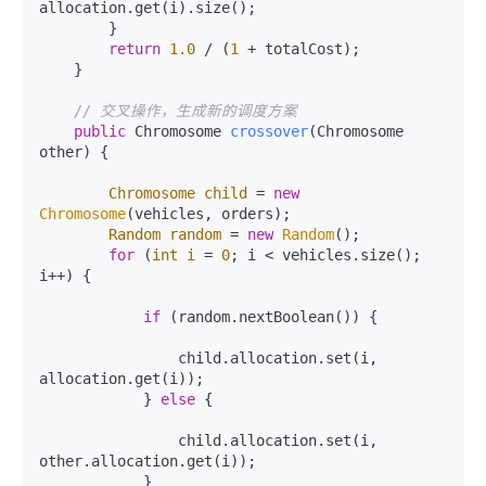
allocation.get(i).size();

        }

return
1.0
 / (
1
 + totalCost);

    }

// 交叉操作，生成新的调度方案
public
 Chromosome 
crossover
(Chromosome 
other)
 {

Chromosome
child
=
new
Chromosome
(vehicles, orders);

Random
random
=
new
Random
();

for
 (
int
i
=
0
; i < vehicles.size(); 
i++) {

if
 (random.nextBoolean()) {

                child.allocation.set(i, 
allocation.get(i));

            } 
else
 {

                child.allocation.set(i, 
other.allocation.get(i));

            }
