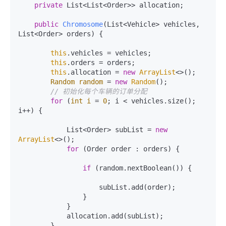
private
 List<List<Order>> allocation;

public
Chromosome
(List<Vehicle> vehicles, 
List<Order> orders)
 {

this
.vehicles = vehicles;

this
.orders = orders;

this
.allocation = 
new
ArrayList
<>();

Random
random
=
new
Random
();

// 初始化每个车辆的订单分配
for
 (
int
i
=
0
; i < vehicles.size(); 
i++) {

            List<Order> subList = 
new
ArrayList
<>();

for
 (Order order : orders) {

if
 (random.nextBoolean()) {

                    subList.add(order);

                }

            }

            allocation.add(subList);

        }
