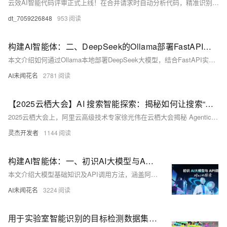
云效AI智能代码评审正式上线！在合并请求时自动分析代码，精准识别问题，提升交付效率与质量。支持自定义规则、多语言评审，助力研发效能升级。立即体验AI驱动的代码评审革新，让AI成为你的代码质量伙伴！
dt_7059226848
953
构建AI智能体：二、DeepSeek的Ollama部署FastAPI封装调用
本文介绍如何通过Ollama本地部署DeepSeek大模型，结合FastAPI实现API接口调用。涵盖Ollama安装、路径迁移、模型下载运行及REST API封装全过程，助力快速构建可扩展的AI应用服务。
AI未闻花名
2781
【2025云栖大会】AI 搜索智能探索：揭秘如何让搜索“有大脑”
2025云栖大会上，阿里云高级技术专家徐光伟在云栖大会揭秘 Agentic Search 技术，涵盖低维向量模型、多模态检索、NL2SQL及DeepSearch/Research智能体系统。未来，“AI搜索已从‘信息匹配’迈向‘智能决策’，阿里云将持续通过技术创新与产品化能力，为企业构建下一代智能信息获取系统。”
灵杰开发者
1144
构建AI智能体：一、初识AI大模型与API调用
本文介绍大模型基础知识及API调用方法，涵盖阿里云百炼平台密钥申请、DashScope SDK使用、Python调用示例（如文本情感分析、图像文字识别），助力开发者快速上手大模型应用开发。
AI未闻花名
3224
用于实验室智能识别的目标检测数据集（2500张图片已划分、已标注） | AI训练适用于目标检测任务