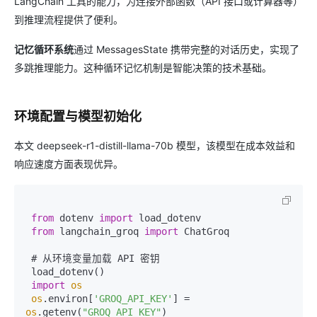
LangChain 工具的能力，为连接外部函数（API 接口或计算器等）
到推理流程提供了便利。
记忆循环系统
通过 MessagesState 携带完整的对话历史，实现了
多跳推理能力。这种循环记忆机制是智能决策的技术基础。
环境配置与模型初始化
本文 deepseek-r1-distill-llama-70b 模型，该模型在成本效益和
响应速度方面表现优异。
from
 dotenv 
import
 load_dotenv  

from
 langchain_groq 
import
 ChatGroq  

 # 从环境变量加载 API 密钥

 load_dotenv()  

import
os
os
.environ[
'GROQ_API_KEY'
] = 
os
.getenv(
"GROQ_API_KEY"
)  
