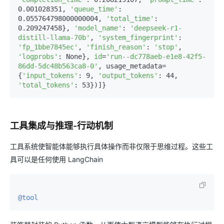
0.001028351, 
'queue_time'
: 
0.055764798000000004, 
'total_time'
: 
0.209247458}, 
'model_name'
: 
'deepseek-r1-
distill-llama-70b'
, 
'system_fingerprint'
: 
'fp_1bbe7845ec'
, 
'finish_reason'
: 
'stop'
, 
'logprobs'
: None}, 
id
=
'run--dc778aeb-e1e8-42f5-
86dd-5dc48b563ca8-0'
, usage_metadata=
{
'input_tokens'
: 9, 
'output_tokens'
: 44, 
'total_tokens'
工具集成与推理-行动机制
工具系统使智能体能够执行具体操作而非仅限于思维过程。这些工
具可以是任何使用 LangChain
@tool