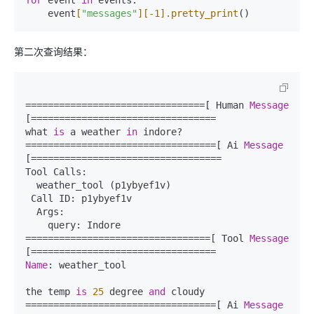
for
 event 
in
 events:  

    event
[
"messages"
]
[-1]
.pretty_print
第二次查询结果：
================================[ Human 
Message
[=================================  

what 
is
 a weather 
in
 indore?  

==================================[ Ai 
Message
[==================================  

Tool Calls:  

  weather_tool (p1ybyef1v)  

 Call ID: p1ybyef1v  

  Args:  

    query: Indore  

=================================[ Tool 
Message
Name
: weather_tool  

the temp 
is
25
 degree 
and
 cloudy  

==================================[ Ai 
Message