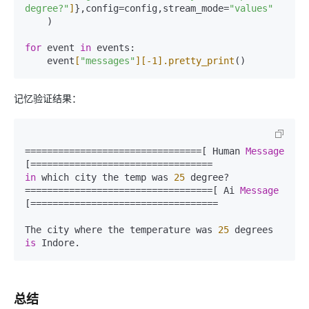
degree?"
]
},config=config,stream_mode=
"values"
    )  

for
 event 
in
 events:  

    event
[
"messages"
]
[-1]
.pretty_print
记忆验证结果：
================================[ Human 
Message
in
 which city the temp was 
25
 degree?  

==================================[ Ai 
Message
[==================================  

The city where the temperature was 
25
 degrees 
is
总结