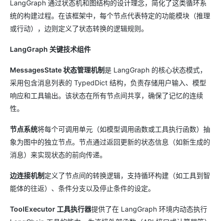
LangGraph 通过状态机和图结构的设计理念，简化了这类循环系
统的构建过程。在该框架中，每个节点代表特定的功能模块（推理
或行动），边则定义了状态转换的逻辑规则。
LangGraph 关键技术组件
MessagesState 状态管理机制
是 LangGraph 的核心状态模式，
采用包含消息列表的 TypedDict 结构，负责存储用户输入、模型
响应和工具输出。该状态在所有节点间共享，确保了记忆的连续
性。
节点系统
将每个可调用单元（如模型调用函数或工具执行函数）抽
象为图中的独立节点。节点通过返回更新的状态信息（如新生成的
消息）来实现状态的前向传递。
边连接机制
定义了节点间的转换逻辑，支持循环构建（如工具到智
能体的往返）、条件分支以及停止条件的设定。
ToolExecutor 工具执行器
提供了在 LangGraph 环境内动态执行