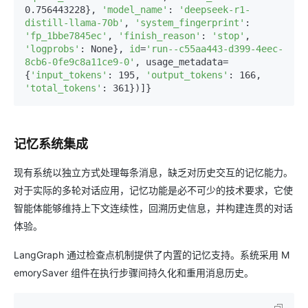
0.756443228}, 
'model_name'
: 
'deepseek-r1-
distill-llama-70b'
, 
'system_fingerprint'
: 
'fp_1bbe7845ec'
, 
'finish_reason'
: 
'stop'
, 
'logprobs'
: None}, 
id
=
'run--c55aa443-d399-4eec-
8cb6-0fe9c8a11ce9-0'
, usage_metadata=
{
'input_tokens'
: 195, 
'output_tokens'
: 166, 
'total_tokens'
记忆系统集成
现有系统以独立方式处理每条消息，缺乏对历史交互的记忆能力。
对于实际的多轮对话应用，记忆功能是必不可少的技术要求，它使
智能体能够维持上下文连续性，回溯历史信息，并构建连贯的对话
体验。
LangGraph 通过检查点机制提供了内置的记忆支持。系统采用 M
emorySaver 组件在执行步骤间持久化和重用消息历史。