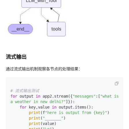
流式输出
通过流式输出机制观察各节点的处理结果：
# 流式输出测试
for
 output 
in
 app2.stream({
"messages"
:[
"what is 
a weather in new delhi?"
]}):  

for
 key,value 
in
 output.items():  

print
(f
"here is output from {key}"
)  

print
(
"_______"
)  

print
(value)  
