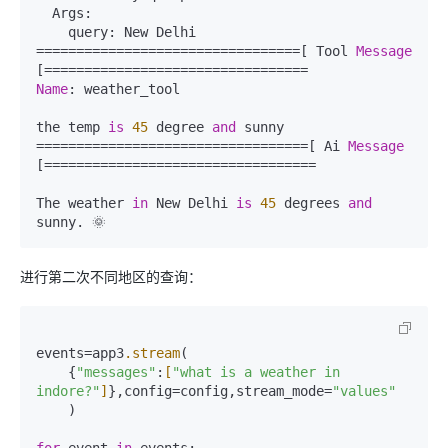
  Args:  

    query: New Delhi  

=================================[ Tool 
Message
Name
: weather_tool  

the temp 
is
45
 degree 
and
 sunny  

==================================[ Ai 
Message
[==================================  

The weather 
in
 New Delhi 
is
45
 degrees 
and
进行第二次不同地区的查询：
events=app3
.stream
(  

    {
"messages"
:
[
"what is a weather in 
indore?"
]
},config=config,stream_mode=
"values"
    )  
