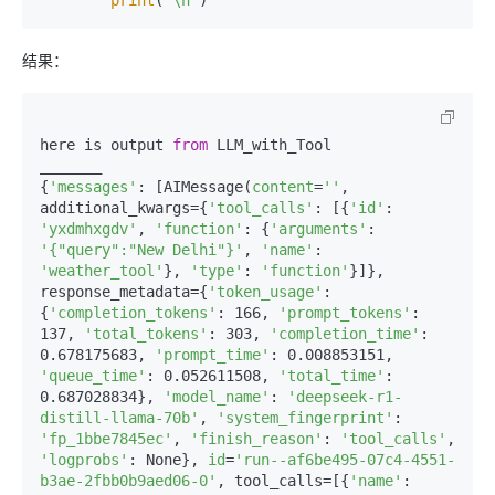
print
(
"\n"
结果：
here is output 
from
 LLM_with_Tool  

_______  

{
'messages'
: [AIMessage(
content
=
''
, 
additional_kwargs={
'tool_calls'
: [{
'id'
: 
'yxdmhxgdv'
, 
'function'
: {
'arguments'
: 
'{"query":"New Delhi"}'
, 
'name'
: 
'weather_tool'
}, 
'type'
: 
'function'
}]}, 
response_metadata={
'token_usage'
: 
{
'completion_tokens'
: 166, 
'prompt_tokens'
: 
137, 
'total_tokens'
: 303, 
'completion_time'
: 
0.678175683, 
'prompt_time'
: 0.008853151, 
'queue_time'
: 0.052611508, 
'total_time'
: 
0.687028834}, 
'model_name'
: 
'deepseek-r1-
distill-llama-70b'
, 
'system_fingerprint'
: 
'fp_1bbe7845ec'
, 
'finish_reason'
: 
'tool_calls'
, 
'logprobs'
: None}, 
id
=
'run--af6be495-07c4-4551-
b3ae-2fbb0b9aed06-0'
, tool_calls=[{
'name'
: 