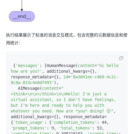
执行结果展示了标准的消息交互模式，包含完整的元数据信息和使
用统计：
 {
'messages'
: [HumanMessage(
content
=
'hi hello 
how are you?'
, additional_kwargs={}, 
response_metadata={}, 
id
=
'8a3041ee-c4b9-4c2c-
8c8a-833c4e0df493'
),  

   AIMessage(
content
=
"
<think>\n\n</think>\n\nHello! I'm just a 
virtual assistant, so I don't have feelings, 
but I'm here and ready to help you with 
whatever you need. How are *you* doing? 😊"
, 
additional_kwargs={}, response_metadata=
{
'token_usage'
: {
'completion_tokens'
: 44, 
'prompt_tokens'
: 9, 
'total_tokens'
: 53, 
'completion_time'
: 0.208219107, 
'prompt_time'
: 