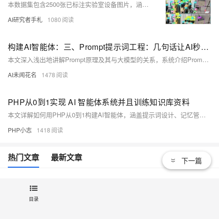
本数据集包含2500张已标注实验室设备图片，涵盖空调、灭火器、显示器等10类常见设备，适用于YOLO等目标检测模型训练。数据多样、标注规范，支持智能巡检、设备管理与科研教学，助力AI赋能智慧实验室建设。
AI研究者手札
1080
构建AI智能体：三、Prompt提示词工程：几句话让AI秒懂你心
本文深入浅出地讲解Prompt原理及其与大模型的关系，系统介绍Prompt的核心要素、编写原则与应用场景，帮助用户通过精准指令提升AI交互效率，释放大模型潜能。
AI未闻花名
1478
PHP从0到1实现 AI 智能体系统并且训练知识库资料
本文详解如何用PHP从0到1构建AI智能体，涵盖提示词设计、记忆管理、知识库集成与反馈优化四大核心训练维度，结合实战案例与系统架构，助你打造懂业务、会进化的专属AI助手。
PHP小志
1418
热门文章
最新文章
下一篇
阿里封神谈hadoop生态学习之路
41590
1
目录
【玩转数据系列十】利用阿里云机器学习在深度学习
41150
2