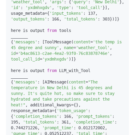
'weather_tool'
, 
'args'
: {
'query'
: 
'New Delhi'
}, 
'id'
: 
'yxdmhxgdv'
, 
'type'
: 
'tool_call'
}], 
usage_metadata={
'input_tokens'
: 137, 
'output_tokens'
: 166, 
'total_tokens'
: 303})]}  

here is output 
from
 tools  

_______  

{
'messages'
: [ToolMessage(
content
=
'the temp is 
45 degree and sunny'
, 
name
=
'weather_tool'
, 
id
=
'b4ac8613-c2ae-4ea2-93f0-76c83878746e'
, 
tool_call_id
=
'yxdmhxgdv'
)]}  

here is output 
from
 LLM_with_Tool  

_______  

{
'messages'
: [AIMessage(
content
=
"The 
temperature in New Delhi is 45 degrees and 
sunny. It's quite hot, so make sure to stay 
hydrated and take precautions against the 
heat!"
, additional_kwargs={}, 
response_metadata={
'token_usage'
: 
{
'completion_tokens'
: 166, 
'prompt_tokens'
: 
195, 
'total_tokens'
: 361, 
'completion_time'
: 
0.744271226, 
'prompt_time'
: 0.012172002, 
'queue_time'
: 0.052512237, 
'total_time'
: 