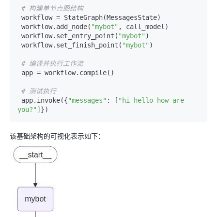
# 构建单节点图结构
 workflow = StateGraph(MessagesState)  

 workflow.add_node(
"mybot"
, call_model)  

 workflow.set_entry_point(
"mybot"
)  

 workflow.set_finish_point(
"mybot"
)  

# 编译并执行工作流
 app = workflow.compile()  

# 测试执行
 app.invoke({
"messages"
: [
"hi hello how are 
you?"
该基础架构的可视化表示如下：