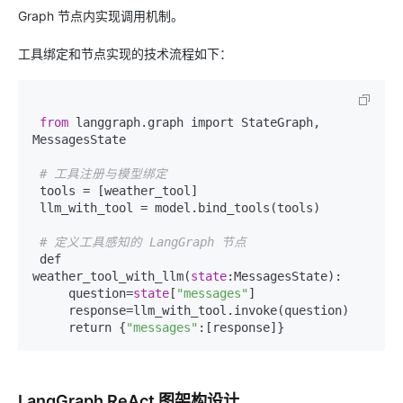
Graph 节点内实现调用机制。
工具绑定和节点实现的技术流程如下：
from
 langgraph.graph import StateGraph, 
MessagesState  

# 工具注册与模型绑定
 tools = [weather_tool]  

 llm_with_tool = model.bind_tools(tools)  

# 定义工具感知的 LangGraph 节点
 def 
weather_tool_with_llm(
state
:MessagesState):  

     question=
state
[
"messages"
]  

     response=llm_with_tool.invoke(question)  

     return {
"messages"
LangGraph ReAct 图架构设计