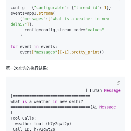
config = {
"configurable"
: {
"thread_id"
: 
1
}}  

events=app3
.stream
(  

    {
"messages"
:
[
"what is a weather in new 
delhi?"
]
},  

      config=config,stream_mode=
"values"
    )  

for
 event 
in
 events:  

    event
[
"messages"
]
[-1]
.pretty_print
第一次查询的执行结果：
================================[ Human 
Message
[=================================  

what 
is
 a weather 
in
 new delhi?  

==================================[Ai 
Message
[==================================  

Tool Calls:  

  weather_tool (h7y2qwt2p)  

 Call ID: h7y2qwt2p  
