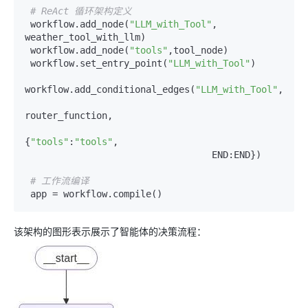
# ReAct 循环架构定义
 workflow.add_node(
"LLM_with_Tool"
, 
weather_tool_with_llm)  

 workflow.add_node(
"tools"
,tool_node)  

 workflow.set_entry_point(
"LLM_with_Tool"
)  

workflow.add_conditional_edges(
"LLM_with_Tool"
,   

router_function,   

{
"tools"
:
"tools"
,  

                                  END:END})  

# 工作流编译
该架构的图形表示展示了智能体的决策流程：