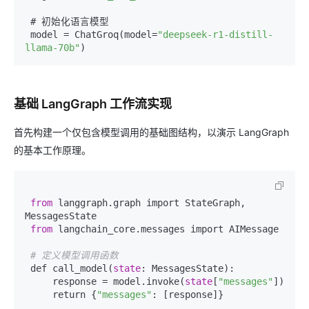
 # 初始化语言模型

 model = ChatGroq(model=
"deepseek-r1-distill-
llama-70b"
基础 LangGraph 工作流实现
首先构建一个仅包含模型调用的基础图结构，以演示 LangGraph
的基本工作原理。
from
 langgraph.graph import StateGraph, 
MessagesState  

from
 langchain_core.messages import AIMessage  

# 定义模型调用函数
 def call_model(
state
: MessagesState):  

     response = model.invoke(
state
[
"messages"
])  

     return {
"messages"
: [response]}  
