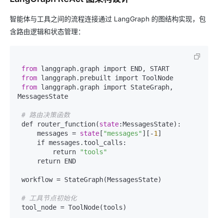
智能体与工具之间的流程连接通过 LangGraph 的图结构实现，包
含路由逻辑和状态管理：
from
 langgraph.graph import END, START  

from
 langgraph.prebuilt import ToolNode  

from
 langgraph.graph import StateGraph, 
MessagesState  

# 路由决策函数
 def router_function(
state
:MessagesState):  

     messages = 
state
[
"messages"
][-
1
]  

     if messages.tool_calls:  

         return 
"tools"
     return END  

 workflow = StateGraph(MessagesState)  

# 工具节点初始化
 tool_node = ToolNode(tools)  
