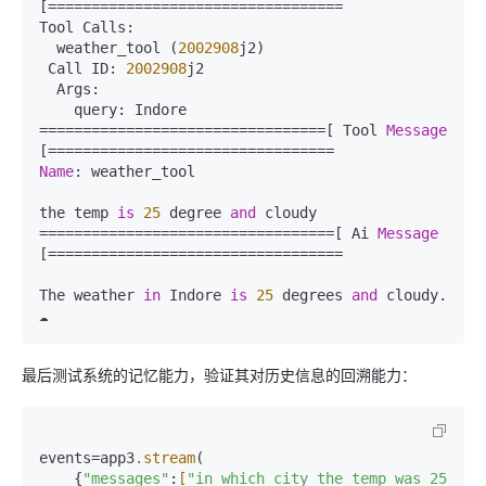
[==================================  

Tool Calls:  

  weather_tool (
2002908
j2)  

 Call ID: 
2002908
j2  

  Args:  

    query: Indore  

=================================[ Tool 
Message
Name
: weather_tool  

the temp 
is
25
 degree 
and
 cloudy  

==================================[ Ai 
Message
[==================================  

The weather 
in
 Indore 
is
25
 degrees 
and
 cloudy. 
最后测试系统的记忆能力，验证其对历史信息的回溯能力：
events=app3
.stream
(  

    {
"messages"
:
[
"in which city the temp was 25 