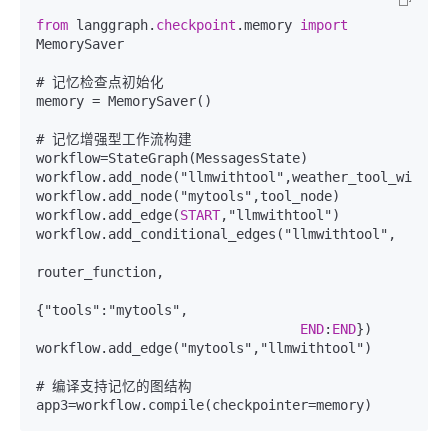
from
 langgraph.
checkpoint
.memory 
import
MemorySaver  

# 记忆检查点初始化

memory = MemorySaver()  

# 记忆增强型工作流构建

workflow=StateGraph(MessagesState)  

workflow.add_node("llmwithtool",weather_tool_with_llm)
workflow.add_node("mytools",tool_node)  

workflow.add_edge(
START
,"llmwithtool")  

workflow.add_conditional_edges("llmwithtool",  

router_function,  

{"tools":"mytools",  

END
:
END
})  

workflow.add_edge("mytools","llmwithtool")  

# 编译支持记忆的图结构
