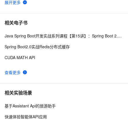
千问办公 QwenWork 深度解析：基于 Qwen3.8 大模
270
6
型，六大核心能力重构企业全自动化工作流
阿里云百炼上线DeepSeek-V4：API 价格与官网一致，
255
7
相关电子书
百万Tokens输入最低1元、输出最低2元
Java Spring Boot开发实战系列课程【第15讲】：Spring Boot 2.0 API与Spring REST Docs实战
阿里云百炼大模型服务平台文本、图像、音频、视频等
225
8
主要模型与能力介绍
Spring Boot2.0实战Redis分布式缓存
打造你的赛博女友/男友 —— AstrBot 完全指南
218
9
CUDA MATH API
阿里云百炼API Key获取全流程：免费额度领取与新手
214
10
查看更多
调用配置指南
相关实验场景
基于Assistant Api的旅游助手
快速体验智能体API应用