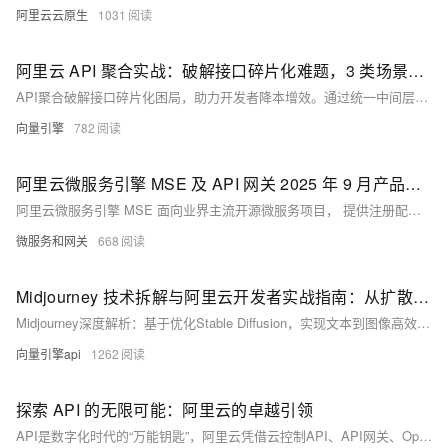
阿里云云原生
1031
阿里云 API 聚合实战：破解接口碎片化难题，3 类场景方案让业务响应提速 60%
API聚合破解接口碎片化困局，助力开发者降本增效。通过统一中间层整合微服务、第三方接口与AI模型，实现调用次数减少60%、响应提速70%。阿里云实测：APISIX+函数计算+ARMS监控组合，支撑百万级并发，故障定位效率提升90%。
向量引擎
782
阿里云微服务引擎 MSE 及 API 网关 2025 年 9 月产品动态
阿里云微服务引擎 MSE 面向业界主流开源微服务项目， 提供注册配置中心和分布式协调（原生支持 Nacos/ZooKeeper/Eureka ）、云原生网关（原生支持Higress/Nginx/Envoy，遵循Ingress标准）、微服务治理（原生支持 Spring Cloud/Dubbo/Sentinel，遵循 OpenSergo 服务治理规范）能力。API 网关 (API Gateway），提供 APl 托管服务，覆盖设计、开发、测试、发布、售卖、运维监测、安全管控、下线等 API 生命周期阶段。帮助您快速构建以 API 为核心的系统架构．满足新技术引入、系统集成、业务中台等诸多场景需要。
微服务和网关
668
Midjourney 技术拆解与阿里云开发者实战指南：从扩散模型到 API 批量生成
Midjourney深度解析：基于优化Stable Diffusion，实现文本到图像高效生成。涵盖技术架构、扩散模型原理、API调用、批量生成系统及阿里云生态协同，助力开发者快速落地AIGC图像创作。
向量引擎api
1262
探索 API 的无限可能：阿里云的卓越引领
API是数字化时代的“万能钥匙”，阿里云凭借云控制API、API网关、OpenAPI Explorer等产品，构建全方位API生态，助力企业高效集成、安全管控与创新升级，推动电商、制造等行业智能化转型，引领未来科技浪潮。