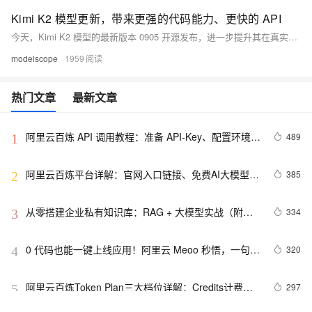
Kimi K2 模型更新，带来更强的代码能力、更快的 API
今天，Kimi K2 模型的最新版本 0905 开源发布，进一步提升其在真实编程任务中的表现
modelscope
1959
热门文章
最新文章
阿里云百炼 API 调用教程：准备 API-Key、配置环境变
489
1
量和调用 API 流程
阿里云百炼平台详解：官网入口链接、免费AI大模型领
385
2
取及常见问题解答FAQ
从零搭建企业私有知识库：RAG + 大模型实战（附完
334
3
整代码）
0 代码也能一键上线应用！阿里云 Meoo 秒悟，一句话
320
4
生成网站 / 小程序全链路开发工具
阿里云百炼Token Plan三大档位详解：Credits计费规
297
5
则、Token换算与团队选型指南