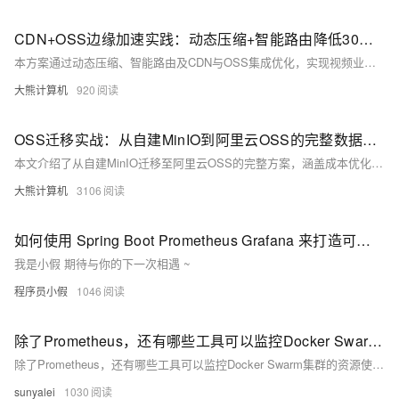
CDN+OSS边缘加速实践：动态压缩+智能路由降低30%视频流量成本（含带宽峰值监控与告警配置）
本方案通过动态压缩、智能路由及CDN与OSS集成优化，实现视频业务带宽成本下降31%，首帧时间缩短50%，错误率降低53%。结合实测数据分析与架构创新，有效解决冷启动延迟、跨区域传输及设备适配性问题，具备快速投入回收能力。
大熊计算机
920
OSS迁移实战：从自建MinIO到阿里云OSS的完整数据迁移方案
本文介绍了从自建MinIO迁移至阿里云OSS的完整方案，涵盖成本优化、稳定性提升与生态集成需求。通过双写代理、增量同步、分层校验等技术，解决数据一致性、权限迁移、海量小文件处理等挑战，实现业务零中断与数据强一致性，最终达成79%的TCO降低和显著性能提升。
大熊计算机
3106
如何使用 Spring Boot Prometheus Grafana 来打造可视化监控？
我是小假 期待与你的下一次相遇 ~
程序员小假
1046
除了Prometheus，还有哪些工具可以监控Docker Swarm集群的资源使用情况？
除了Prometheus，还有哪些工具可以监控Docker Swarm集群的资源使用情况？
sunyalei
1030