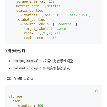
scrape_interval:
15s
metrics_path:
'/metrics'
static_configs:
-
targets:
 [
'oss1:9153'
, 
'oss2:9153'
]

relabel_configs:
-
source_labels:
 [
__address__
]

target_label:
instance
regex:
'([^:]+):\d+'
replacement:
'$1'
关键参数说明：
：根据业务敏感性调整
scrape_interval
：实现实例标识清洗
relabel_configs
（2）存储配置调优
storage:
tsdb:
retention:
30d