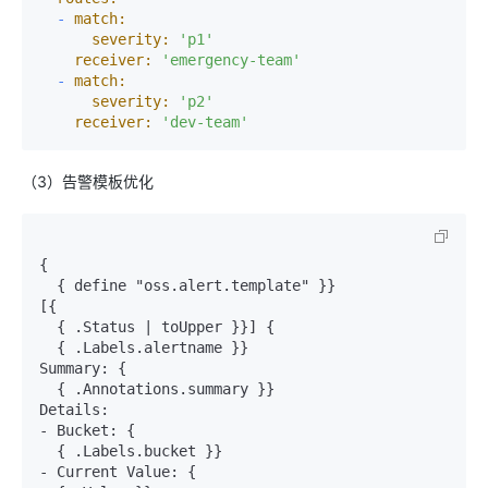
-
match:
severity:
'p1'
receiver:
'emergency-team'
-
match:
severity:
'p2'
receiver:
'dev-team'
（3）告警模板优化
{

  { define "oss.alert.template" }}

[{

  { .Status | toUpper }}] {

  { .Labels.alertname }}

Summary: {

  { .Annotations.summary }}

Details:

- Bucket: {

  { .Labels.bucket }}

- Current Value: {
