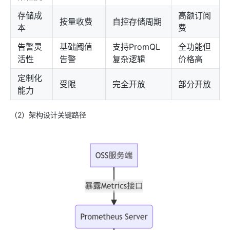
存储成
高额订阅
按量收费
自控存储周期
本
费
告警灵
基础阈值
支持PromQL
全功能但
活性
告警
复杂逻辑
价格高
定制化
受限
完全开放
部分开放
能力
（2）架构设计关键路径