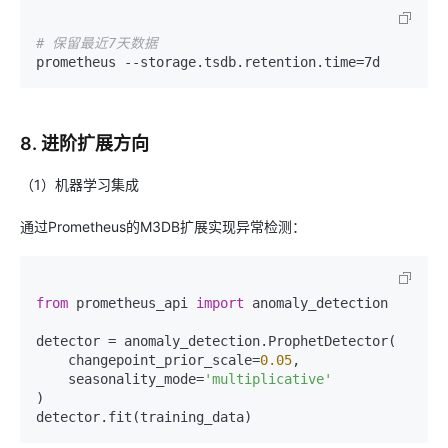
# 保留最近7天数据
8. 进阶扩展方向
（1）机器学习集成
通过Prometheus的M3DB扩展实现异常检测：
from
 prometheus_api 
import
 anomaly_detection

detector = anomaly_detection.ProphetDetector(

    changepoint_prior_scale=
0.05
,

    seasonality_mode=
'multiplicative'
)
