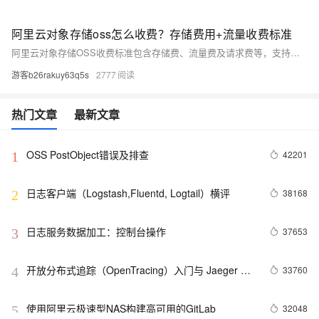
阿里云对象存储oss怎么收费？存储费用+流量收费标准
阿里云对象存储OSS收费标准包含存储费、流量费及请求费等，支持按量付费与包年包月两种模式。标准型本地冗余存储按量付费价格为0.09元/GB/月，包年包月500GB预留空间优惠价118元/年。流量费仅收取公网出方向费用，忙时0.50元/GB，闲时0.25元/GB。更多详情可参考官方页面。
游客b26rakuy63q5s
2777
热门文章
最新文章
OSS PostObject错误及排查
42201
1
日志客户端（Logstash,Fluentd, Logtail）横评
38168
2
日志服务数据加工：控制台操作
37653
3
开放分布式追踪（OpenTracing）入门与 Jaeger 实
33760
4
现
使用阿里云极速型NAS构建高可用的GitLab
32048
5