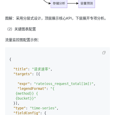
图解：采用分层式设计，顶层展示核心KPI，下层展开专项分析。
（2）关键图表配置
流量监控图配置示例：
{
"title"
:
"请求速率"
,
"targets"
:
[
{
"expr"
:
"rate(oss_request_total[1m])"
,
"legendFormat"
:
"{

   {method}} {

   {bucket}}"
}
]
,
"type"
:
"time-series"
,
"fieldConfig"
:
{