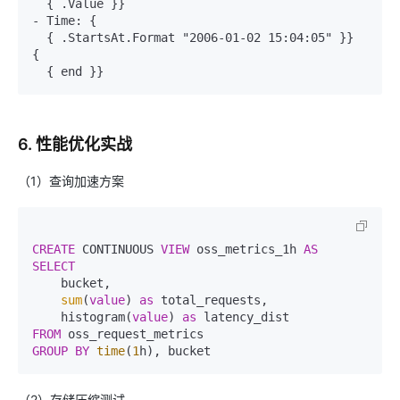
  { .Value }}

- Time: {

  { .StartsAt.Format "2006-01-02 15:04:05" }}

{

6. 性能优化实战
（1）查询加速方案
CREATE
 CONTINUOUS 
VIEW
 oss_metrics_1h 
AS
SELECT
    bucket,

sum
(
value
) 
as
 total_requests,

    histogram(
value
) 
as
FROM
GROUP
BY
time
(
1
（2）存储压缩测试