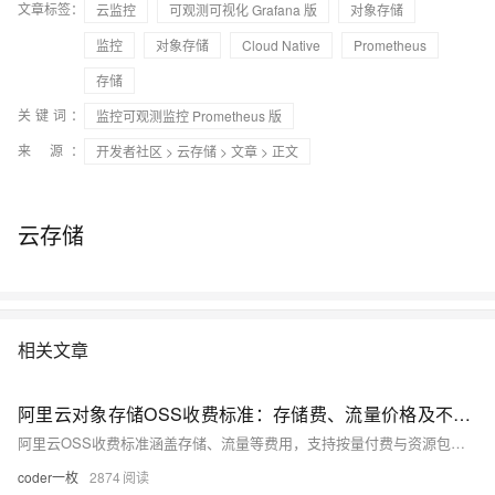
文章标签：
云监控
可观测可视化 Grafana 版
对象存储
监控
对象存储
Cloud Native
Prometheus
存储
关键词：
监控可观测监控 Prometheus 版
来 源：
开发者社区
>
云存储
>
文章
> 正文
云存储
相关文章
阿里云对象存储OSS收费标准：存储费、流量价格及不同计费模式全解析
阿里云OSS收费标准涵盖存储、流量等费用，支持按量付费与资源包两种模式。标准存储按量0.09元/GB/月，包年500GB仅需118.99元，流量费按公网出方向计费，闲时0.25元/GB，忙时0.5元/GB，可购流量包更优惠。
coder一枚
2874