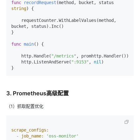
func
recordRequest
(method, bucket, status 
string
)
 {

    requestCounter.WithLabelValues(method, 
bucket, status).Inc()

}

func
main
()
 {

    http.Handle(
"/metrics"
, promhttp.Handler())

    http.ListenAndServe(
":9153"
, 
nil
)

3. Prometheus高级配置
（1）抓取配置优化
scrape_configs:
-
job_name:
'oss-monitor'