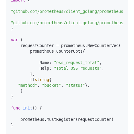
"github.com/prometheus/client_golang/prometheus"
"github.com/prometheus/client_golang/prometheus/pro
)

var
 (

    requestCounter = prometheus.NewCounterVec(

        prometheus.CounterOpts{

            Name: 
"oss_request_total"
,

            Help: 
"Total OSS requests"
,

        },

        []
string
{

"method"
, 
"bucket"
, 
"status"
},

    )

)

func
init
()
 {

    prometheus.MustRegister(requestCounter)

}
