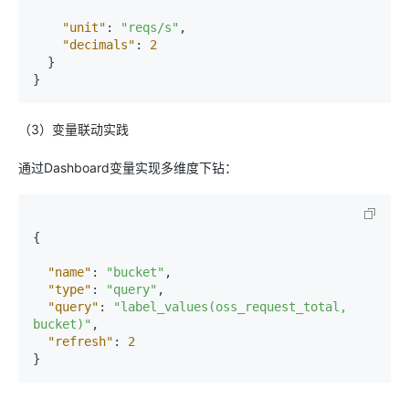
"unit"
:
"reqs/s"
,
"decimals"
:
2
}
}
（3）变量联动实践
通过Dashboard变量实现多维度下钻：
{
"name"
:
"bucket"
,
"type"
:
"query"
,
"query"
:
"label_values(oss_request_total, 
bucket)"
,
"refresh"
:
2
}