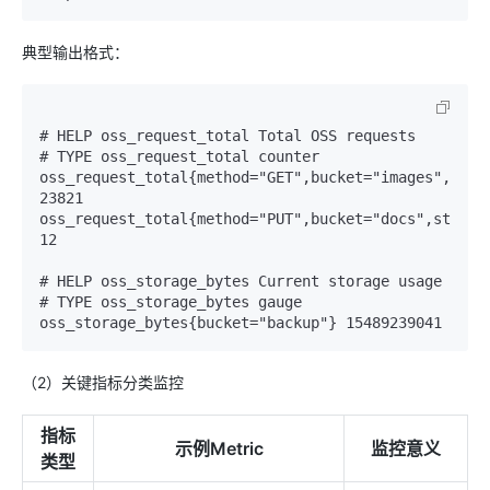
典型输出格式：
# HELP oss_request_total Total OSS requests

# TYPE oss_request_total counter

oss_request_total{method="GET",bucket="images",statu
23821

oss_request_total{method="PUT",bucket="docs",status=
12

# HELP oss_storage_bytes Current storage usage

# TYPE oss_storage_bytes gauge

（2）关键指标分类监控
指标
示例Metric
监控意义
类型