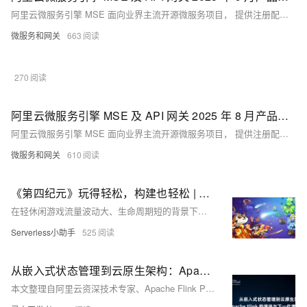
阿里云微服务引擎 MSE 面向业界主流开源微服务项目， 提供注册配置中心和分布式协调（原生支持 Nacos/ZooKeeper/Eureka ）、云原生网关（原生支持Higress/Nginx/Envoy，遵循Ingress标准）、微服务治理（原生支持 Spring Cloud/Dubbo/Sentinel，遵循 OpenSergo 服务治理规范）能力。API 网关 (API Gateway），提供 APl 托管服务，覆盖设计、开发、测试、发布、售卖、运维监测、安全管控、下线等 API 生命周期阶段。帮助您快速构建以 API 为核心的系统架构．满足新技术引入、系统集成、业务中台等诸多场景需要。
微服务和网关
663
270
阿里云微服务引擎 MSE 及 API 网关 2025 年 8 月产品动态
阿里云微服务引擎 MSE 面向业界主流开源微服务项目， 提供注册配置中心和分布式协调（原生支持 Nacos/ZooKeeper/Eureka ）、云原生网关（原生支持Higress/Nginx/Envoy，遵循Ingress标准）、微服务治理（原生支持 Spring Cloud/Dubbo/Sentinel，遵循 OpenSergo 服务治理规范）能力。API 网关 (API Gateway），提供 APl 托管服务，覆盖设计、开发、测试、发布、售卖、运维监测、安全管控、下线等 API 生命周期阶段。帮助您快速构建以 API 为核心的系统架构．满足新技术引入、系统集成、业务中台等诸多场景需要。
微服务和网关
610
《第四纪元》玩得轻松，构建也轻松 | 阿里云云原生 API 网关、函数计算助力 IGame 快速构建轻休闲游戏
在轻休闲游戏流量波动大、生命周期短的背景下，传统架构难以应对成本与扩展挑战。本文介绍了基于阿里云函数计算 FC 和 Redis 构建的新一代服务器架构，实现弹性伸缩、成本优化与高效运维，助力轻休闲游戏快速迭代与稳定运营，提升开发效率并降低运维复杂度。
Serverless小助手
525
从嵌入式状态管理到云原生架构：Apache Flink 的演进与下一代增量计算范式
本文整理自阿里云资深技术专家、Apache Flink PMC 成员梅源在 Flink Forward Asia 新加坡 2025上的分享，深入解析 Flink 状态管理系统的发展历程，从核心设计到 Flink 2.0 存算分离架构，并展望未来基于流批一体的通用增量计算方向。