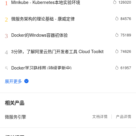
Minikube - Kubernetes本地实验环境
126020
1
微服务架构的理论基础 - 康威定律
84576
2
Docker的Windows容器初体验
75189
3
3分钟，了解阿里云热门开发者工具 Cloud Toolkit
74626
4
Docker学习路线图 (持续更新中)
61957
5
利用Zipkin对Spring Cloud应用进行服务追踪分析
56987
6
基于Docker容器的，Jenkins、GitLab构建持续集成
48085
7
相关产品
CI
微服务引擎
谈谈 Docker Volume 之权限管理（一）
文档详情
产品详情
43493
8
容器镜像服务 Docker镜像的基本使用
39009
9