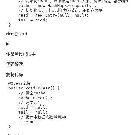
     // 初始化cache，直接指定cache大小，防止以后扩容影响性能
cache
 = new HashMap<>(capacity)
;
     // 初始化队列，head作为哑节点，不保存数据
head
 = new Entry(null, null)
;
tail
 = head
;
 }
clear(): void
ini
体验AI代码助手
代码解读
复制代码
 @Override
 public void clear() {
     // 清空cache
     cache.clear()
;
     // 清空队列
head
 = null
;
tail
 = null
;
     // 缓存中数据的数量置为0
size
 = 
0
;
 }