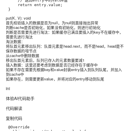
     // 返回entry中的value值
     return entry.value
;
 }
put(K, V): void
首先校验插入的数据是否为null，为null则直接抛出异常
判断cache是否初始化，如果没有初始化，则进行初始化
判断是否需要先进行淘汰：如果缓存已满且要插入的key不在缓存中，
需要先进行淘汰
淘汰数据：
将队首元素移出队列：队首元素是head.next，而不是head，head是不
保存数据的哑节点
从cache中删除数据
移出队首元素后，队列已存入的元素数量要减1
插入数据：这里还要考虑到数据是否已经存在于缓存中
如果不存在需要先根据key和value封装entry插入到队列队尾，并加入
到cache中
如果存在，则需要更新value，并将对应的entry移动到队尾
ini
体验AI代码助手
代码解读
复制代码
 @Override