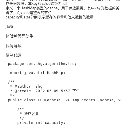
存任何数据，其key和value始终为null
定义一个HashMap类型的cache，用于存放数据，其中key为数据的关
键字，而value是链表的节点
capacity和size分别表示缓存的容量和放入数据的数量
java
体验AI代码助手
代码解读
复制代码
package
 com.shg.algorithm.lru;
import
 java.util.HashMap;
/**
  * 
@author
: shg
  * 
@create
: 2022-05-09 5:57 下午
  */
public
class
LRUCache
<K, V> 
implements
Cache
<K, V> 
/**
      * 缓存容量
      */
private
int
 capacity;