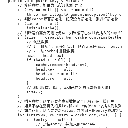
 public void put(K key, V value) {
     // 校验数据，如果为null则抛出异常
     if (
key
 == null || value == null)
         throw new IllegalArgumentException("key-va
     // 判断cache是否初始化，如果没有初始化，则进行初始化
     if (
cache
 == null)
         initialCache()
;
     // 判断是否需要先进行淘汰：如果缓存已满且要插入的key不
     if (
size
 == capacity && !cache.containsKey(key)
         // 淘汰数据
         // 1. 将队首元素移出队列：队首元素是head.next，
         // 2. 从cache中删除数据
head
 = head.next
;
         if (head != null) {
             cache.remove(head.key)
;
head.key
 = null
;
head.value
 = null
;
head.pre
 = null
;
         }
         // 移出队首元素后，队列已存入的元素数量要减1
         size--
;
     }
     // 插入数据：这里还要考虑到数据是否已经存在于缓存中
     // 如果不存在需要先根据key和value封装entry插入到队列中
     // 如果存在，则需要更新value，并将对应的entry移动到队尾
     for (Entry<K, V> 
entry
 = cache.get(key)
;; ) {
         if (
entry
 == null) {
             // 封装entry，并加入到cache中