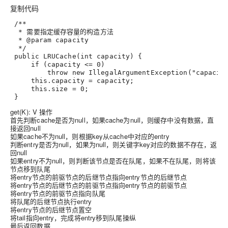
复制代码
/**
  * 需要指定缓存容量的构造方法
  * @param capacity
  */
public
LRUCache
(
int
 capacity)
 {
if
 (capacity <= 
0
) 
throw
new
IllegalArgumentException
(
"capaci
this
.capacity = capacity;
this
.size = 
0
;
 }
get(K): V 操作
首先判断cache是否为null，如果cache为null，则缓存中没有数据，直
接返回null
如果cache不为null，则根据key从cache中对应的entry
判断entry是否为null，如果为null，则关键字key对应的数据不存在，返
回null
如果entry不为null，则判断该节点是否在队尾，如果不在队尾，则将该
节点移到队尾
将entry节点的前驱节点的后继节点指向entry节点的后继节点
将entry节点的后继节点的前驱节点指向entry节点的前驱节点
将entry节点的前驱节点指向队尾
将队尾的后继节点执行entry
将entry节点的后继节点置空
将tail指向entry，完成将entry移到队尾操纵
最后返回数据