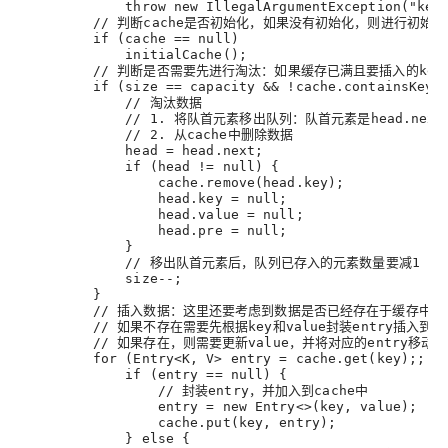
             throw new IllegalArgumentException("ke
         // 判断cache是否初始化，如果没有初始化，则进行初始化
         if (
cache
 == null)
             initialCache()
;
         // 判断是否需要先进行淘汰：如果缓存已满且要插入的k
         if (
size
 == capacity && !cache.containsKey(
             // 淘汰数据
             // 1. 将队首元素移出队列：队首元素是head.ne
             // 2. 从cache中删除数据
head
 = head.next
;
             if (head != null) {
                 cache.remove(head.key)
;
head.key
 = null
;
head.value
 = null
;
head.pre
 = null
;
             }
             // 移出队首元素后，队列已存入的元素数量要减1
             size--
;
         }
         // 插入数据：这里还要考虑到数据是否已经存在于缓存中
         // 如果不存在需要先根据key和value封装entry插入到
         // 如果存在，则需要更新value，并将对应的entry移动
         for (Entry<K, V> 
entry
 = cache.get(key)
;; )
             if (
entry
 == null) {
                 // 封装entry，并加入到cache中
entry
 = new Entry<>(key, value)
;
                 cache.put(key, entry)
;
             } else {