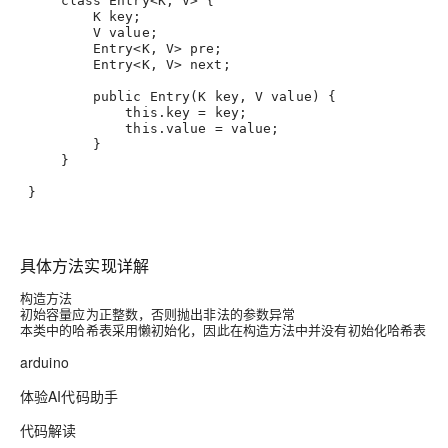
class
Entry
<K, V> {
         K key;
         V value;
         Entry<K, V> pre;
         Entry<K, V> next;
public
Entry
(K key, V value)
 {
this
.key = key;
this
.value = value;
         }
     }
 }
具体方法实现详解
构造方法
初始容量应为正整数，否则抛出非法的参数异常
本类中的哈希表采用懒初始化，因此在构造方法中并没有初始化哈希表
arduino
体验AI代码助手
代码解读