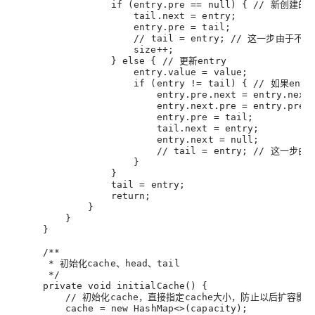
                 if (
entry.pre
 == null) { // 新创建
tail.next
 = entry
;
entry.pre
 = tail
;
                     // 
tail
 = entry
; // 这一步由于不管
                     size++
;
                 } else { // 更新entry
entry.value
 = value
;
                     if (entry != tail) { // 如果
entry.pre.next
 = entry.next
entry.next.pre
 = entry.pre
;
entry.pre
 = tail
;
tail.next
 = entry
;
entry.next
 = null
;
                         // 
tail
 = entry
; // 这一步由
                     }
                 }
tail
 = entry
;
                 return
;
             }
         }
     }
     /**
      * 初始化cache、head、tail
      */
     private void initialCache() {
         // 初始化cache，直接指定cache大小，防止以后扩容影
cache
 = new HashMap<>(capacity)
;