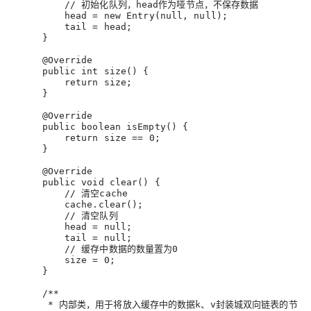
         // 初始化队列，head作为哑节点，不保存数据
head
 = new Entry(null, null)
;
tail
 = head
;
     }
     @Override
     public int size() {
         return size
;
     }
     @Override
     public boolean isEmpty() {
         return 
size
 == 
0
;
     }
     @Override
     public void clear() {
         // 清空cache
         cache.clear()
;
         // 清空队列
head
 = null
;
tail
 = null
;
         // 缓存中数据的数量置为0
size
 = 
0
;
     }
     /**
      * 内部类，用于将放入缓存中的数据k、v封装城双向链表的节点