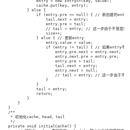
entry
 = new Entry<>(key, value)
;
             cache.put(key, entry)
;
         } else {
             if (
entry.pre
 == null) { // 新创建的en
tail.next
 = entry
;
entry.pre
 = tail
;
                 // 
tail
 = entry
; // 这一步由于不管是新
                 size++
;
             } else { // 更新entry
entry.value
 = value
;
                 if (entry != tail) { // 如果ent
entry.pre.next
 = entry.next
;
entry.next.pre
 = entry.pre
;
entry.pre
 = tail
;
tail.next
 = entry
;
entry.next
 = null
;
                     // 
tail
 = entry
; // 这一步由于不管
                 }
             }
tail
 = entry
;
             return
;
         }
     }
 }
 /**
  * 初始化cache、head、tail
  */
 private void initialCache() {