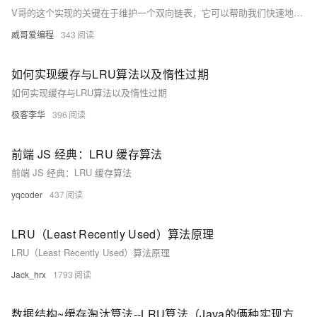
V哥的这个实现的关键在于维护一个双向链表，它可以帮助我们快速地访问、更新和删除最近最少使用的节点，同时使用哈希表来提供快速的查找能力。这样，我们就可以在 O(1) 的时间复杂度内完成所有的缓存操作。哈哈干净利索，回答完毕。
威哥爱编程
343
如何实现缓存与LRU算法以及惰性过期
如何实现缓存与LRU算法以及惰性过期
极客李华
396
前端 JS 经典：LRU 缓存算法
前端 JS 经典：LRU 缓存算法
yqcoder
437
LRU（Least Recently Used）算法原理
LRU（Least Recently Used）算法原理
Jack_hrx
1793
数据结构~缓存淘汰算法--LRU算法（Java的俩种实现方式，万字解析