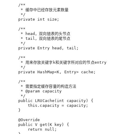
/**
      * 缓存中已经存放元素数量
      */
private
int
 size;
/**
      * head，双向链表的头节点
      * tail，双向链表的尾节点
      */
private
 Entry head, tail;
/**
      * 用来存放关键字k和关键字所对应的节点entry
      */
private
 HashMap<K, Entry> cache;
/**
      * 需要指定缓存容量的构造方法
      * 
@param
 capacity
      */
public
LRUCache
(
int
 capacity)
 {
this
.capacity = capacity;
     }
@Override
public
 V 
get
(K key)
 {
return
null
;