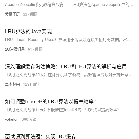
Apache Zeppelin系列教程第八篇——LRU算法在Apache Zeppelin中的应用
诸葛子房
337
LRU算法的Java实现
LRU（Least Recently Used）算法用于淘汰最近最少使用的数据，常应用于内存管理策略中。在Redis中，通过`maxmemory-policy`配置实现不同淘汰策略，如`allkeys-lru`和`volatile-lru`等，采用采样方式近似LRU以优化性能。Java中可通过`LinkedHashMap`轻松实现LRUCache，利用其`accessOrder`特性和`removeEldestEntry`方法完成缓存淘汰逻辑，代码简洁高效。
2G冲浪词条
617
深入理解缓存淘汰策略：LRU和LFU算法的解析与应用
【8月更文挑战第25天】在计算机科学领域，高效管理资源对于提升系统性能至关重要。内存缓存作为一种加速数据读取的有效方法，其管理策略直接影响整体性能。本文重点介绍两种常用的缓存淘汰算法：LRU（最近最少使用）和LFU（最不经常使用）。LRU算法依据数据最近是否被访问来进行淘汰决策；而LFU算法则根据数据的访问频率做出判断。这两种算法各有特点，适用于不同的应用场景。通过深入分析这两种算法的原理、实现方式及适用场景，本文旨在帮助开发者更好地理解缓存管理机制，从而在实际应用中作出更合理的选择，有效提升系统性能和用户体验。
土木林森
1291
如何调整InnoDB的LRU算法以提高效率？
【5月更文挑战第14天】如何调整InnoDB的LRU算法以提高效率？
vohelon
366
面试遇到算法题：实现LRU缓存