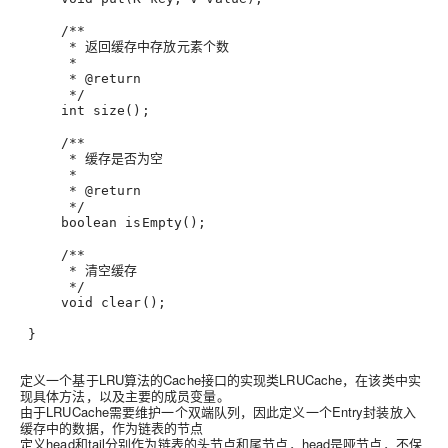
/**
      * 返回缓存中存放元素个数
      *
      * @return
      */
int
size
();
/**
      * 缓存是否为空
      *
      * @return
      */
boolean 
isEmpty
()
;
/**
      * 清空缓存
      */
void
clear
();
 }
定义一个基于LRU算法的Cache接口的实现类LRUCache，在该类中实
现具体方法，以及主要的成员变量。
由于LRUCache需要维护一个双端队列，因此定义一个Entry封装放入
缓存中的数据，作为链表的节点
定义head和tail分别作为链表的头节点和尾节点，head是哑节点，不保