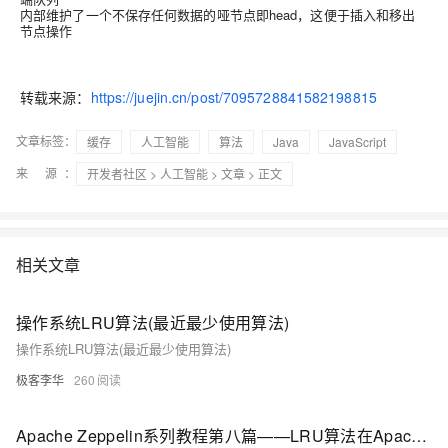
内部维护了一个不保存任何数据的哑节点即head，这便于插入和移出
节点操作
转载来源：
https://juejin.cn/post/7095728841582198815
文章标签：
缓存
人工智能
算法
Java
JavaScript
来 源：
开发者社区
>
人工智能
>
文章
> 正文
相关文章
操作系统LRU算法(最近最少使用算法)
操作系统LRU算法(最近最少使用算法)
极客李华
260
Apache Zeppelin系列教程第八篇——LRU算法在Apache Zeppelin中的应用