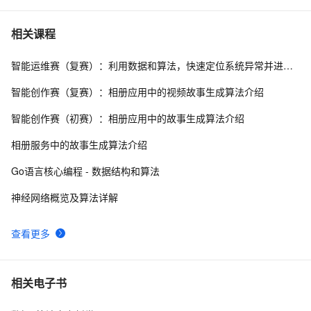
预测附matlab代码
Console-算法[for,if,break]-五个好朋友分苹果
495
7
相关课程
智能运维赛（复赛）：利用数据和算法，快速定位系统异常并进行根因分析
数组求和算法系列
640
8
智能创作赛（复赛）：相册应用中的视频故事生成算法介绍
经典Leetcode算法题分享(字符串)
6
9
智能创作赛（初赛）：相册应用中的故事生成算法介绍
动画 | 什么是基数排序？| 算法必看系列四十
10
10
相册服务中的故事生成算法介绍
Go语言核心编程 - 数据结构和算法
神经网络概览及算法详解
查看更多
相关电子书