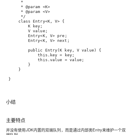
      *
      * @param <K>
      * @param <V>
      */
     class Entry<K, V> {
         K key
;
         V value
;
         Entry<K, V> pre
;
         Entry<K, V> next
;
         public Entry(K key, V value) {
this.key
 = key
;
this.value
 = value
;
         }
     }
 }
小结
主要特点
并没有使用JDK内置的双端队列，而是通过内部类Entry来维护一个双
端队列