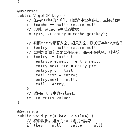
     }
     @Override
     public V get(K key) {
         // 如果cache为null，则缓存中没有数据，直接返回null
         if (
cache
 == null) return null
;
         // 否则，从cache中获取数据
         Entry<K, V> 
entry
 = cache.get(key)
;
         // 判断entry是否为空，如果为空，则关键字key对应的
         if (
entry
 == null) return null
;
         // 否则判断该节点是否在队尾，如果不在队尾，则将该节
         if (entry != tail) {
entry.pre.next
 = entry.next
;
entry.next.pre
 = entry.pre
;
entry.pre
 = tail
;
tail.next
 = entry
;
entry.next
 = null
;
tail
 = entry
;
         }
         // 返回entry中的value值
         return entry.value
;
     }
     @Override
     public void put(K key, V value) {
         // 校验数据，如果为null则抛出异常
         if (
key
 == null || value == null)