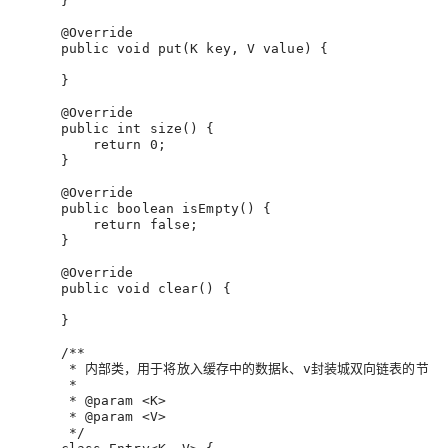
     }
@Override
public
void
put
(K key, V value)
 {
     }
@Override
public
int
size
()
 {
return
0
;
     }
@Override
public
boolean
isEmpty
()
 {
return
false
;
     }
@Override
public
void
clear
()
 {
     }
/**
      * 内部类，用于将放入缓存中的数据k、v封装城双向链表的节点
      *
      * 
@param
 <K>
      * 
@param
 <V>
      */