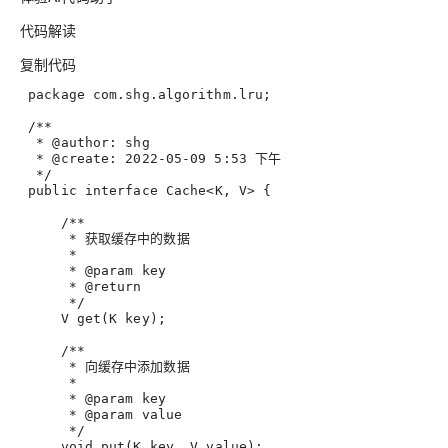
代码解读
复制代码
 package com.shg.algorithm.lru;
/**
  * @author: shg
  * @create: 2022-05-09 5:53 下午
  */
public
interface
Cache
<
K
, 
V
> {
/**
      * 获取缓存中的数据
      *
      * @param key
      * @return
      */
V 
get
(
K key
)
;
/**
      * 向缓存中添加数据
      *
      * @param key
      * @param value
      */
void
put
(
K key, V 
value
);