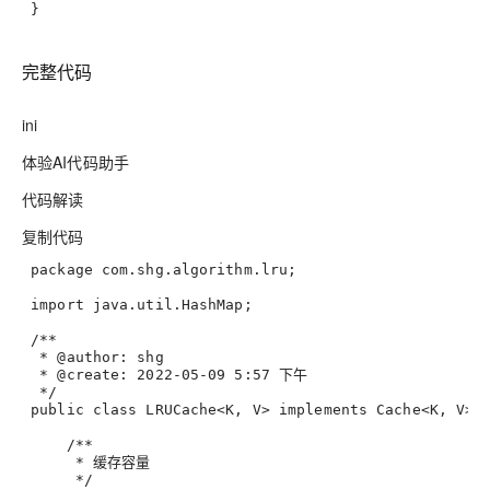
 }
完整代码
ini
体验AI代码助手
代码解读
复制代码
 package com.shg.algorithm.lru
;
 import java.util.HashMap
;
 /**
  * @author: shg
  * @create: 2022-05-09 5:57 下午
  */
 public class LRUCache<K, V> implements Cache<K, V> 
     /**
      * 缓存容量
      */