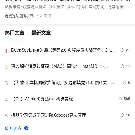
数据结构~缓存淘汰算法--LRU算法（Java的俩种实现方式，万字解析
老板这功能得加钱
451
热门文章
最新文章
DeepSeek加持的通义灵码2.0 AI程序员实战案例：助力
21
1
嵌入式开发中的算法生成革新
深入解析消息认证码（MAC）算法：HmacMD5与
11
2
HmacSHA1
【头歌 计算机图形学 练习】多边形填充v1.0 (第1关：扫
5
3
描线填充算法（活动边表AET法） 第2关：边缘填充法 第
3关：区域四连通种子填充算法 第4关：区域扫描线种子
【OJ】A*(start)算法c++初步实现
588
4
填充算法)
机器学习集成学习进阶Xgboost算法原理
10
5
【滤波跟踪】基于卡尔曼滤波算法实现飞行物体运动轨迹
6
6