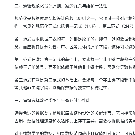
大模型解决方案
二、遵循规范化设计原则：减少冗余与维护一致性
迁移与运维管理
快速部署 Dify，高效搭建 
规范化是数据库表结构设计的核心原则之一，它通过一系列严格
专有云
性。常见的规范化范式包括第一范式（1NF）、第二范式（2NF
10 分钟在聊天系统中增加
第一范式要求数据库表的每一列都是原子的，即每一列的数据都
息，而应将其拆分为省、市、区等具体的原子字段，这样可以避
第二范式在满足第一范式的基础上，要求每一个非主键字段都完
依赖于订单编号，而不能依赖于其他非主键字段，否则会导致数
第三范式在满足第二范式的基础上，要求每一个非主键字段都不
等其他非主键字段，以确保数据的独立性和稳定性。
三、审慎选择数据类型：平衡存储与性能
选择合适的数据类型是数据库表结构设计的关键环节，它直接影
占用、数据处理速度和表达能力上存在差异，需要根据数据的实
对于整数类型的数据，如果数据范围较小且取值相对固定，可选择TIN