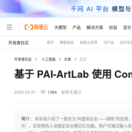
大模型
产品
解决方案
权益
定价
开发者社区
首页
模型体验
探索云世界
问产品
动手实
大模型
产品
解决方案
权益
定价
云市场
伙伴
服务
了解阿里云
精选产品
精选解决方案
普惠上云
产品定价
精选商城
成为销售伙伴
售前咨询
为什么选择阿里云
千问AI平台
开发者社区
人工智能
文章
正文
了解云产品的定价详情
大模型服务平台百炼
千问办公，解锁你的工作
普惠上云 官方力荐
分销伙伴
在线服务
网站建设
什么是云计算
大
基于 PAI-ArtLab 使用 C
大模型服务与应用平台
企业级Agent产品，直接
云服务器38元/年起，超
咨询伙伴
多端小程序
技术领先
云上成本管理
售后服务
轻量应用服务器
Agency Agents：拥
官方推荐返现计划
大模型
精选产品
精选解决方案
Salesforce 国际版订阅
稳定可靠
管理和优化成本
推荐新用户得奖励，单订单
销售伙伴合作计划
2025-03-21
1384
发布于浙江
自助服务
友盟天域
安全合规
人工智能与机器学习
AI
文本生成
云数据库 RDS
HappyHorse 打造一
云工开物
无影生态合作计划
在线服务
观测云
分析师报告
高校专属算力普惠，学生认
计算
互联网应用开发
Qwen3.8-Max
HOT
Salesforce On Alibaba C
工单服务
Tuya 物联网平台阿里云
研究报告与白皮书
人工智能平台 PAI
快速拥有专属 OpenClaw
简介：
本实验介绍了一款名为“AI虚拟女友——胡桃”的应用，通
大模
Consulting Partner 合
大数据
容器
智能体时代全能旗舰模型
免费试用
短信专区
一站式AI开发、训练和推
G），实现角色人设稳定及长期记忆功能。用户可通过输入信息与
蓝凌 OA
AI 大模型销售与服务生
现代化应用