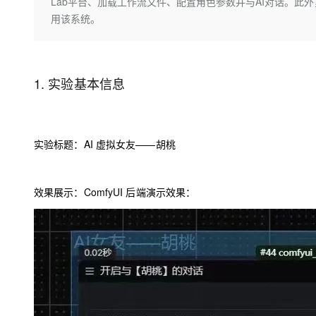
存储
天池大赛
Lab平台、加载工作流文件、配置角色参数并与AI对话。此外
Qwen3.7-Plus
云解析DNS
解决方案免费试用 新老
电子合同
用该系统。
最高领取价值200元试用
能看、能想、能动手的多模
安全
网络与CDN
AI 算法大赛
畅捷通
大数据开发治理平台 Data
AI 产品 免费试用
网络
安全
云开发大赛
Qwen3-VL-Plus
Tableau 订阅
1亿+ 大模型 tokens 和 
1.
实验基本信息
可观测
入门学习赛
中间件
AI空中课堂在线直播课
云防火墙
140+云产品 免费试用
上云与迁云
云原生的云上边界网络安全
产品新客免费试用，最长1
数据库
生态解决方案
大模型服务
企业出海
大模型ACA认证体验
实验标题：
AI
虚拟⼥友——胡桃
大数据计算
助力企业全员 AI 认知与能
行业生态解决方案
千问AI平台-Token Plan
政企业务
媒体服务
开发者生态解决方案
效果展示：
ComfyUI
后端演示效果：
企业服务与云通信
千问AI平台-模型体验
AI 开发和 AI 应用解决
在线体验全尺寸、多种模态
域名与网站
Happy 系列大模型
终端用户计算
Serverless
开发工具