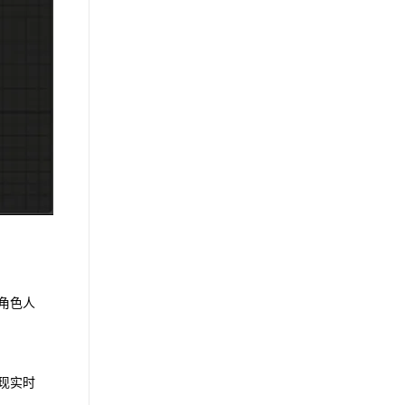
⻆⾊⼈
现实时