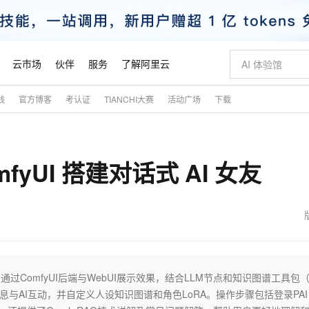
云市场
伙伴
服务
了解阿里云
践
官方博客
考认证
TIANCHI大赛
活动广场
下载
AI 特惠
数据与 API
成为产品伙伴
企业增值服务
最佳实践
价格计算器
AI 场景体
基础软件
产品伙伴合
阿里云认证
市场活动
配置报价
大模型
自助选配和估算价格
新方式
睿译宝，AI翻译排版一步到位
智启 AI 普惠权益
产品生态集成认证中心
企业支持计划
云上春晚
域名与网站
千问官方 MaaS 平台，为开发者和 Agent 而生，新用户赠送 1 亿 + tokens 额度
Qwen Aud
AI Coding
阿里云Maa
2026 阿里云
云服务器 E
为企业打
数据集
Windows
大模型认证
模型
NEW
NEW
omfyUI 搭建对话式 AI 女友
交付可用成果
值低价云产品抢先购
上传文档即自动完成翻译和格式还原
至高享 1亿+免费 tokens，加速 Al 应用落地
提供智能易用的域名与建站服务
智能编程，一键
安全可靠、
产品生态伙伴
专家技术服务
云上奥运之旅
弹性计算合作
阿里云中企出
手机三要素
宝塔 Linux
全部认证
价格优势
有专属领域专家
GLM-5.2：长任务时代开源旗舰模型
阿里云 OPC 创新助力计划
千问大模型
即刻拥有 DeepS
AI 电商营销
对象存储 O
大模型
产品生态伙伴工作台
企业增值服务台
云栖战略参考
云存储合作计
云栖大会
身份实名认证
CentOS
训练营
推动算力普惠，释放技术红利
最高返9万
多领域专家智能体,一键组建 AI 虚拟交付团队
快速构建应用程序和网站，即刻迈出上云第一步
至高百万元 Token 补贴，加速一人公司成长
多元化、高性能、安全可靠的大模型服务
真正可用的 1M 上下文,一次完成代码全链路开发
轻松解锁专属 Dee
从图文生成到
云上的中国
数据库合作计
活动全景
短信
Docker
图片和
站式影视创作平台
Hermes Agent，打造自进化智能体
Token Plan 模型订阅计划
数字证书管理服务（原SSL证书）
5 分钟轻松部署
AI 广告创作
无影云电脑
企业成长
NEW
信息公告
看见新力量
云网络合作计
OCR 文字识别
JAVA
证享300元代金券
可视化编排打通从文字构思到成片全链路闭环
全托管，含MySQL、PostgreSQL、SQL Server、MariaDB多引擎
自主进化，持久记忆，越用越聪明
Qwen3.8-Max 首发尝鲜，限时加量 10 倍，夜间低至2折
实现全站HTTPS，呈现可信的WEB访问
图文、视频一
随时随地安
魔搭 Mode
Kimi-K3
HappyHors
NEW
loud
服务实践
官网公告
金融模力时刻
Salesforce O
版
发票查验
全能环境
Claude Code + GStack 打造工程团队
千问办公，限时限量积分加倍
Qoder
低代码高效构
AI 建站
短信服务
过ComfyUI后端与WebUI展示效果，结合LLM节点和知识图谱工具包（
型
NEW
作计划
Kimi 最新旗舰模型，长程编程与推理利器
让文字生成流
计划
创新中心
魔搭 ModelSc
健康状态
理服务
让AI从“聊天伙伴”进化为能干活的“数字员工”
安装技能 GStack，拥有专属 AI 工程团队
你的AI工作搭子，覆盖日常办公高频场景
面向真实软件的智能体编程平台
0 代码专业建
AI互动，并自定义人设知识图谱和角色LoRA。操作步骤包括登录PAI A
客户案例
天气预报查询
操作系统
态合作计划