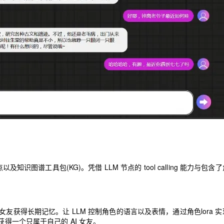
点以及知识图谱⼯具包
(KG)
。凭借
LLM
节点的
tool calling
能⼒与包含了
⼥友获得⻓期记忆。让
LLM
控制⻆⾊的语⾔以及表情，通过⻆⾊
lora
实
获得⼀个只属于⾃⼰的
AI
⼥友。