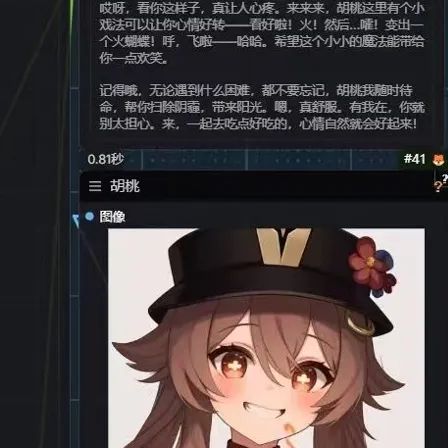
AI 应用
10分钟微调：让0.6B模型媲美235B模
多模态数据信
型
依托云原生高可用架构,实现Dify私有化部署
用1%尺寸在特定领域达到大模型90%以上效果
一个 AI 助手
超强辅助，Bol
即刻拥有 DeepSeek-R1 满血版
在企业官网、通讯软件中为客户提供 AI 客服
多种方案随心选，轻松解锁专属 DeepSeek