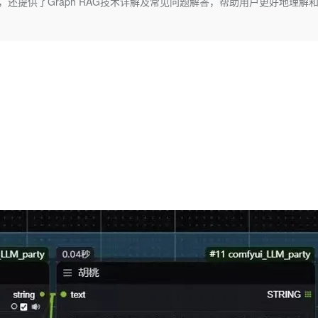
，还提供了Graph RAG技术详解及常见问题解答，帮助用户更好地理解
Deepseek-v4-pro
HappyHors
同享
万小智 AI 建站低至 15元/月
Qoder CN
AI 短剧/漫剧
云原生数据库 
快递物流查询
WordPress
成为服务伙
高校合作
点，立即开启云上创新
覆盖公网/内网、递归/权威、移动APP等全场景解析服务
送.CN域名，送备案服务码
基于千问大模型等，支持代码智能生成、研发智能问答
AI助力短剧
态智能体模型
旗舰 MoE 大模型，百万上下文与顶尖推理能力
图生视频，流
Ubuntu
服务生态伙伴
云工开物
企业应用
Works
Night Plan 支持 Qwen 3.8-Max
云原生大数据计算服务 MaxCompute
AI 办公
容器服务 Kub
NEW
GLM-5.2
Wan2.7-T
Red Hat
30+ 款产品免费体验
Data Agent 驱动的一站式 Data+AI 开发治理平台
夜间 5 折，Qwen/Meoo/TokenPlan 客户专享
面向分析的企业级SaaS模式云数据仓库
AI智能应用
提供一站式管
科研合作
视觉 Coding、空间感知、多模态思考等全面升级
1M上下文，专为长程任务能力而生
ERP
堂（旗舰版）
SUSE
智能客服
CRM
防护产品
2个月
自动承接线索
建站小程序
OA 办公系统
AI 应用构建
大模型原生
力提升
财税管理
模板建站
Qoder
大模型服务平台百炼-应用模版
HOT
NEW
面向真实软件
个人版上线、团队版降价；千问3.8-Max首发发尝鲜
丰富多元化的应用模版和解决方案
400电话
定制建站
万有无界
大模型服务平台百炼-智能体
方案
广告营销
模板小程序
的模型效果
灵活可视化地构建企业级 Agent
定制小程序
秒悟
人工智能平台 PAI
APP 开发
云端极速 AI 
新一代 AI 视频生成模型，深度适配广告营销等场景
AI Native 的算法工程平台，一站式完成建模、训练、推理服务部署
建站系统