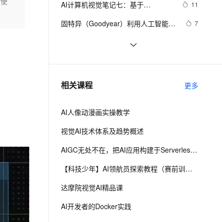
安全
和使
AI计算机视觉笔记七：基于
我要投诉
e-1.1-I2V
Cosyvoice-V3-Flash
11
PolarDB
上云场景组合购
Milvus 弹性伸缩功能新增节
伴
mediapipe的虚拟鼠标控制
漫剧创作，剧本、分镜、视频高效生成
100%兼容MySQL、PostgreSQL，兼容Oracle，支持集中和分布式
覆盖90%+业务场景，专享组合折扣价
点支持范围
畅自然，细节丰富
高表现力语音合成大模型，语音克隆听感自然
VPN
固特异（Goodyear）利用人工智能和
7
物联网实现数字化转型的惊人方式
ernetes 版 ACK
云聚AI 严选权益
AI 原生数据库服务发布
SSL 证书
 AI产品经理的技术必修课：从工具应
14
2V
Fun-ASR
，一键激活高效办公新体验
理容器应用的 K8s 服务
精选AI产品，从模型到应用全链提效
Agent 数据网关
用到系统设计  
文戏情感细腻自然，动作戏激烈拳拳到肉，实现更强表演能力
支持中英文自由切换，具备更强的噪声鲁棒性
堡垒机
《百炼成金-大金融模型新篇章》––
14
AI 用量加速计划
云原生数据库 PolarDB
11.构建金融级AI原生的蓝图
防火墙
、识别商机，让客服更高效、服务更出色。
AAAI,ICML,CVPR,NeurIPS...31篇国
新老同享，达量后返
Agentic Database 发布
6
相关课程
更多
际七大AI顶会2021年度Best Papers 
主机安全
应用
一文回顾（1）
AI人像动漫画实操教学
千问办公
NEW
AI 应用及服务市场
的智能体编程平台
一站式AI生产力平台
视觉AI技术体系及趋势概述
AI 应用
伶鹊
AIGC无处不在，把AI应用构建于Serverless之上
企业级人与Agent协作平台，接入和调度多个数字员工
智能客服平台，对话机器人、对话分析、智能外呼
大模型
【科技少年】AI领航员探索教程（赛前训练）
大模型服务平台百炼 - 全妙
自然语言处理
达摩院视觉AI精品课
应用创作平台
多模态内容创作工具，已接入 DeepSeek
数据标注
AI开发者的Docker实践
机器学习