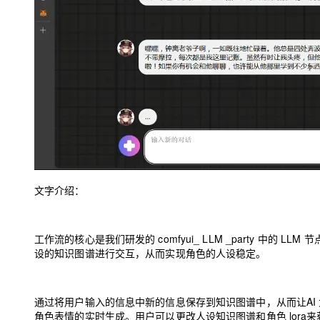
⽂字介绍：
⼯作流的核⼼是我们研发的
comfyui_ LLM _party
中的
LLM
节
设的知识图谱进⾏交互，从⽽实现⻆⾊的⼈设稳定。
通过将⽤户输⼊的信息中新的信息保存到知识图谱中，从⽽让
AI
⻆⾊表情的实时⽣成。⽤户可以更改⼈设知识图谱和⻆⾊
lora
来