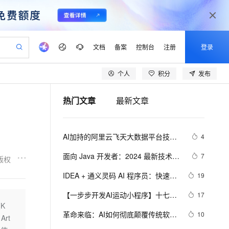
文档
备案
控制台
注册
登录
个人
积分
发布
验
作计划
器
AI 活动
专业服务
服务伙伴合作计划
开发者社区
加入我们
产品动态
服务平台百炼
阿里云 OPC 创新助力计划
热门文章
最新文章
一站式生成采购清单，支持单品或批量购买
io：打造专属 AI 语音助手
S产品伙伴计划（繁花）
峰会
CS
造的大模型服务与应用开发平台
一句话生成原生可编辑精美 PPT 文稿
AI 生产力先锋
Al MaaS 服务伙伴赋能合作
域名
博文
Careers
至高可申请百万元
Qwen3.8-Max 模型上线
开启高性价比 AI 编程新体验
弹性可伸缩的云计算服务
Qwen-Audio-3.0-Realtime 端到端实时语音角色扮演
输入一句话想法, 轻松生成专业的 PPT
先锋实践拓展 AI 生产力的边界
Token 补贴，五大权
计划
海大会
伙伴信用分合作计划
商标
问答
社会招聘
AI加持的阿里云飞天大数据平台技术
4
益加速 OPC 成功
eek-V4-Pro
SS
一键部署幻兽帕鲁游戏服务器
飞天发布时刻
HOT
Open Search 向量检索版支
划
备案
电子书
校园招聘
揭秘
pSeek-V4-Pro
视频创作，一键激活电商全链路生产力
稳定、安全、高性价比、高性能的云存储服务
一键购买专属联机服务器，轻松开启游戏
所见，即是所愿
持视频检索 Pipeline 功能
更多支持
面向 Java 开发者：2024 最新技术栈
7
版权
划
公司注册
镜像站
视频生成
语音识别与合成
下 Java 与 AI/ML 融合的实操详尽指
专属 QwenPaw
漫剧工坊：一站式动画创作平台
AI 实训营
HOT
应用身份服务 (IDaaS)
IDEA + 通义灵码 AI 程序员：快速构
19
合作伙伴培训与认证
南
划
上云迁移
站生成，高效打造优质广告素材
全接入的云上超级电脑
从聊天伙伴进化为能主动干活的本地数字员工
快速生产连贯的高质量长漫剧
从基础到进阶，Agent 创客手把手教你
OpenClaw 管理能力上线
建 DDD 后端工程模板
lScope
我要反馈
e-1.1-T2V
Qwen3-TTS-Flash
【一步步开发AI运动小程序】十七、
17
查询合作伙伴
n Alibaba Cloud ISV 合作
代维服务
建企业门户网站
10 分钟搭建微信、支付宝小程序
K
MaxCompute MaxFrame 提
如何识别用户上传视频中的人体、运
畅细腻的高质量视频
离线语音合成大模型，多语言方言自适应，低延迟高稳定
创新加速
革命来临：AI如何彻底颠覆传统软件
ope
登录合作伙伴管理后台
10
我要建议
站，无忧落地极速上线
以可视化方式快速构建移动和 PC 门户网站
国内短信简单易用，安全可靠，秒级触达，全球覆盖200+国家和地区。
高效部署网站，快速应用到小程序
供自动弹性内存功能
rt
动、动作、姿态？
开发的每一个环节