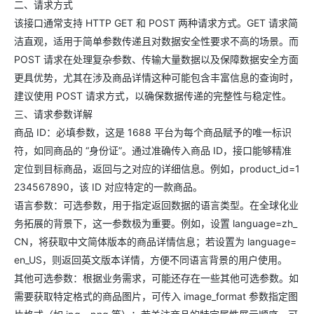
二、请求方式
该接口通常支持 HTTP GET 和 POST 两种请求方式。GET 请求简
洁直观，适用于简单参数传递且对数据安全性要求不高的场景。而
POST 请求在处理复杂参数、传输大量数据以及保障数据安全方面
更具优势，尤其在涉及商品详情这种可能包含丰富信息的查询时，
建议使用 POST 请求方式，以确保数据传递的完整性与稳定性。
三、请求参数详解
商品 ID：必填参数，这是 1688 平台为每个商品赋予的唯一标识
符，如同商品的 “身份证”。通过准确传入商品 ID，接口能够精准
定位到目标商品，返回与之对应的详细信息。例如，product_id=1
234567890，该 ID 对应特定的一款商品。
语言参数：可选参数，用于指定返回数据的语言类型。在全球化业
务拓展的背景下，这一参数极为重要。例如，设置 language=zh_
CN，将获取中文简体版本的商品详情信息；若设置为 language=
en_US，则返回英文版本详情，方便不同语言背景的用户使用。
其他可选参数：根据业务需求，可能还存在一些其他可选参数。如
需要获取特定格式的商品图片，可传入 image_format 参数指定图