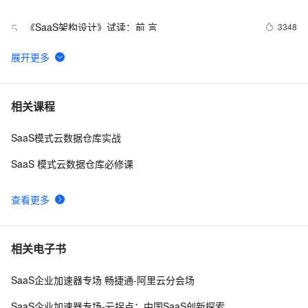
《SaaS架构设计》试读：前 言
3348
5
SaaS未来的安全状态将超越管理软件
1
6
带你读《云原生架构白皮书2022新版》——加速 SaaS 
0
7
相关课程
规模化演进，餐道基于 K8s 的云上创新底座（上）
SaaS模式云数据仓库实战
【数字永生】SaaS系统源码独立部署，行业独家！
12
8
SaaS 模式云数据仓库必修课
SaaS行业的六大安全问题
9
9
查看更多
阿里云何川：挖掘云原生能力，助力SaaS企业实现私有
7
10
化部署与订阅模式的二元归一 
相关电子书
SaaS企业加速器专场 畅捷通-阿里云分会场
SaaS企业加速器专场-云拐点：中国SaaS创新探索