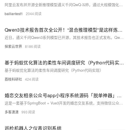
阿里云发布并开源全新推理模型通义千问QwQ-32B，通过大规模强化学习，在数学、代码及通用能力上实现质的飞跃，性能比肩DeepSeek-R1。该模型大幅降低部署成本，支持消费级显卡本地部署，并集成智能体Agent相关能力。阿里云采用Apache2.0协议全球开源，用户可通过通义APP免费体验。此外，通义团队已开源200多款模型，覆盖全模态和全尺寸。
bailiantest1
2044
Qwen3技术报告首次全公开！“混合推理模型”是这样炼成的
近日，通义千问Qwen3系列模型已开源，其技术报告也正式发布。Qwen3系列包含密集模型和混合专家（MoE）模型，参数规模从0.6B到235B不等。该模型引入了“思考模式”与“非思考模式”的动态切换机制，并采用思考预算机制优化推理性能。Qwen3支持119种语言及方言，较前代显著提升多语言能力，在多个基准测试中表现领先。此外，通过强到弱蒸馏技术，轻量级模型性能优异，且计算资源需求更低。所有Qwen3模型均采用Apache 2.0协议开源，便于社区开发与应用。
探索云世界
8186
基于蚂蚁优化算法的柔性车间调度研究（Python代码实现）
基于蚂蚁优化算法的柔性车间调度研究（Python代码实现）
荔枝科研社
424
婚恋交友相亲公众号app小程序系统源码「脱单神器」婚恋平台全套代码 - 支持快速二次开发
这是一套基于SpringBoot + Vue3开发的婚恋交友系统，支持微信公众号、Uniapp小程序和APP端。系统包含实名认证、智能匹配、视频相亲、会员体系等功能，适用于婚恋社交平台和相亲交友应用。后端采用SpringBoot 3.x与MyBatis-Plus，前端使用Vue3与Uniapp，支持快速部署和二次开发。适合技术团队或有经验的个人创业者使用。
多客潇潇
993
巡检机器人之仪表识别系统