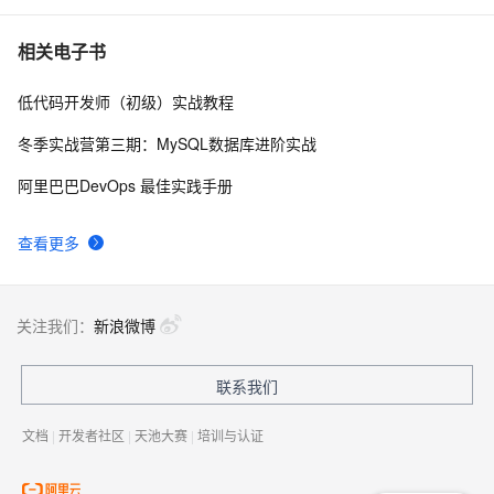
C语言项目参考解答：全正整数后再计算
654
7
相关电子书
低代码开发师（初级）实战教程
俗人解读 三维渲染 的工作过程
657
8
冬季实战营第三期：MySQL数据库进阶实战
国土档案管理信息系统【档案著录】-他项权利类档案
581
9
阿里巴巴DevOps 最佳实践手册
著录
使用TWO_TASK或者LOCAL环境变量?
586
10
查看更多
关注我们：
新浪微博
联系我们
文档
|
开发者社区
|
天池大赛
|
培训与认证