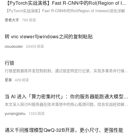
【PyTorch实战演练】Fast R-CNN中的RoI(Region of Interest)池化详解
【PyTorch实战演练】Fast R-CNN中的RoI(Region of Interest)池化详解
使者大牙
765
转 vnc viewer与windows之间的复制粘贴
cloudcoder
33405
行锁
行锁是数据库并发控制机制，通过锁定特定行记录，实现多事务并行操作，提升性能。支持共享锁与排他锁，适用于电商、金融等高并发场景，需注意死锁预防与索引优化。
星兽
429
当 AI 进入「算力密集时代」：你的服务器能跑通大模型吗？
本文深入探讨AI服务器在技术落地中的核心瓶颈问题，结合实战经验解析从模型训练到端侧部署的算力优化策略。内容涵盖三大典型场景的算力需求差异、GPU服务器选型的五大反直觉真相、实战优化方法（如混合精度训练与硬件资源监控），以及边缘AI部署挑战和解决方案。同时提供算力弹性扩展策略、模型生命周期管理及合规性建议，帮助读者构建可持续发展的算力体系。文末附有获取更多资源的指引。
yunqingjishu
1323
通义千问推理模型QwQ-32B开源，更小尺寸、更强性能