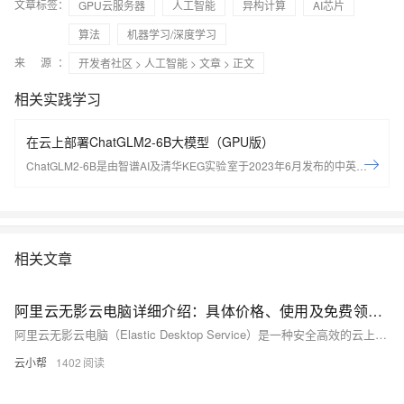
文章标签：
GPU云服务器
人工智能
异构计算
AI芯片
算法
机器学习/深度学习
来 源：
开发者社区
>
人工智能
>
文章
> 正文
相关实践学习
在云上部署ChatGLM2-6B大模型（GPU版）
ChatGLM2-6B是由智谱AI及清华KEG实验室于2023年6月发布的中英双语
对话开源大模型。通过本实验，可以学习如何配置AIGC开发环境，如何部
署ChatGLM2-6B大模型。
相关文章
阿里云无影云电脑详细介绍：具体价格、使用及免费领取三个月申请流程
阿里云无影云电脑（Elastic Desktop Service）是一种安全高效的云上桌面服务，支持快速部署与弹性扩容，适用于办公、教育、设计等场景。产品分企业版和个人版：企业版适合组织使用，支持多配置及GPU图形处理，4核8G低至199元/年；个人版涵盖黄金到黑金多档，满足游戏、AI开发等需求，黄金款14元/月起。现可申请免费试用1个月。
云小帮
1402