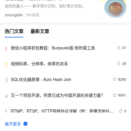
巡检机器人—— 数字表计识别、指针表计识别。
zhilong666
758
热门文章
最新文章
微信小程序抓包教程：Burpsuite版 附所需工具
47
1
视频码率、分辨率、帧率的关系
26
2
SQL优化器原理 - Auto Hash Join
8290
3
又一个项目开源，阿里已成为中国开源的关键力量？
9061
4
RTMP、RTSP、HTTP视频协议详解（附：直播流地址、
5
5
播放软件）
谷歌CEO皮查伊：对重返中国持开放态度
750
6