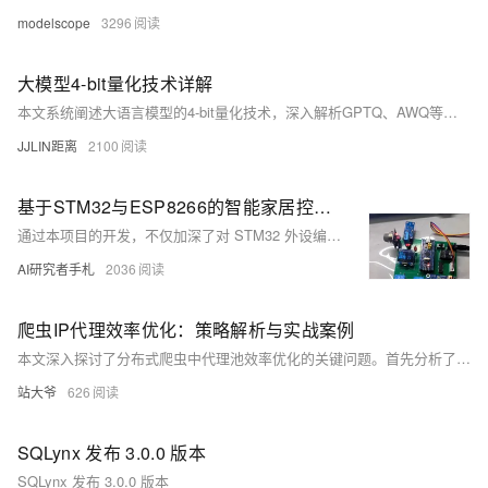
modelscope
3296
大模型4-bit量化技术详解
本文系统阐述大语言模型的4-bit量化技术，深入解析GPTQ、AWQ等主流量化方法的原理与实现。通过详细的数学推导、代码实现和实验对比，展示4-bit量化如何将模型内存占用降低75%以上同时保持模型性能。文章涵盖量化感知训练、后训练量化、混合精度量化等关键技术，为开发者提供完整的模型压缩解决方案。
JJLIN距离
2100
基于STM32与ESP8266的智能家居控制系统【免费开源】
通过本项目的开发，不仅加深了对 STM32 外设编程的理解，还掌握了物联网系统的整体设计思路。从传感器数据采集，到通信协议实现，再到云端与APP交互，完整地体验了智能家居系统的开发流程。这为后续更复杂的 IoT 项目打下了坚实基础。
AI研究者手札
2036
爬虫IP代理效率优化：策略解析与实战案例
本文深入探讨了分布式爬虫中代理池效率优化的关键问题。首先分析了代理效率瓶颈的根源，包括不同类型代理的特点、连接耗时及IP失效问题。接着提出了六大核心优化策略：智能IP轮换矩阵、连接复用优化、动态指纹伪装、智能重试机制等，并结合电商价格监控、社交媒体舆情分析和金融数据抓取三个实战案例，展示了优化效果。同时建立了三维效率评估体系，从质量、成本和稳定性全面衡量性能。最后展望了AI驱动调度、边缘计算融合等未来演进方向，帮助爬虫系统实现从“暴力采集”到“智能获取”的进化，大幅提升效率并降低成本。
站大爷
626
SQLynx 发布 3.0.0 版本
SQLynx 发布 3.0.0 版本