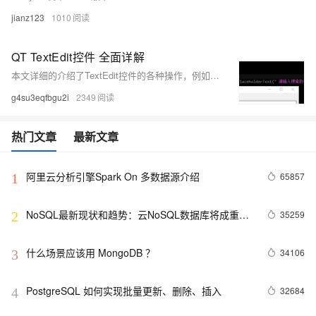
jianz123
1010
QT TextEdit控件 全面详解
本文详细的介绍了TextEdit控件的各种操作，例如：获取内容、输入控件字符、保持在最后一行添加(自动滚屏)、定时关闭、添加数据换行、向鼠标位置插入一行字符、设置字体颜色属性等操作。 本系列QT全面详解文章目前共有十五篇，本系列文章较为详细的讲述了QT控件的基础操作和使用，也谢谢大家的关注、点赞、收藏。
g4su3eqfbgu2i
2349
热门文章
最新文章
阿里云分析引擎Spark On 多数据源介绍
65857
1
NoSQL最新现状和趋势：云NoSQL数据库将成重要
35259
2
增长引擎
什么场景应该用 MongoDB ？
34106
3
PostgreSQL 如何实现批量更新、删除、插入
32684
4