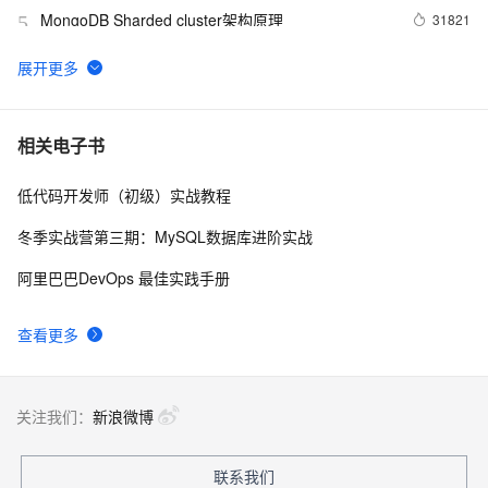
MongoDB Sharded cluster架构原理
31821
5
Redis Stream——作为消息队列的典型应用场景
30177
6
PostgreSQL upsert功能(insert on conflict do)的用法
27712
7
相关电子书
低代码开发师（初级）实战教程
Linux 性能诊断 perf使用指南
27095
8
冬季实战营第三期：MySQL数据库进阶实战
聊一聊双十一背后的技术 - 物流, 动态路径规划
25538
9
阿里巴巴DevOps 最佳实践手册
PostgreSQL 如何潇洒的处理每天上百TB的数据增量
25279
10
查看更多
关注我们：
新浪微博
联系我们