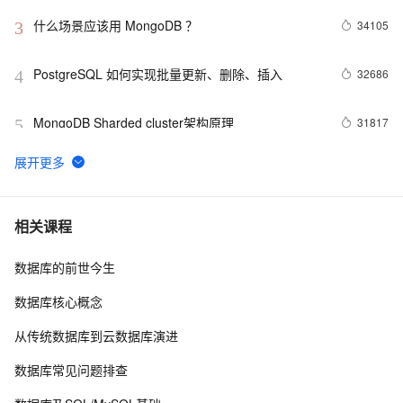
什么场景应该用 MongoDB ？
34105
3
PostgreSQL 如何实现批量更新、删除、插入
32686
4
MongoDB Sharded cluster架构原理
31817
5
在Docker上玩转PostgreSQL -- Mac篇
28643
6
PostgreSQL upsert功能(insert on conflict do)的用法
27710
7
相关课程
数据库的前世今生
Linux 性能诊断 perf使用指南
27091
8
数据库核心概念
PostgreSQL 9种索引的原理和应用场景
26466
9
从传统数据库到云数据库演进
聊一聊双十一背后的技术 - 物流, 动态路径规划
25535
10
数据库常见问题排查