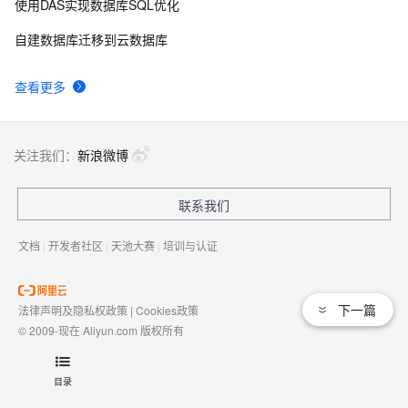
使用DAS实现数据库SQL优化
自建数据库迁移到云数据库
查看更多
关注我们：
新浪微博
联系我们
文档
|
开发者社区
|
天池大赛
|
培训与认证
下一篇
法律声明及隐私权政策
|
Cookies政策
© 2009-现在 Aliyun.com 版权所有
增值电信业务经营许可证：
浙B2-20080101
域名注册服务机构许可：
浙D3-20210002
目录
浙公网安备 33010602009975号
浙B2-20080101-4