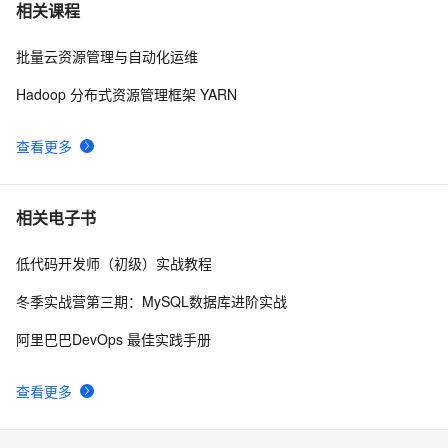
像改PPT一样去复用AIoT解决方案【IoT Studio 1.7上
9442
7
相关课程
线】
批量云资源管理与自动化运维
流计算风云再起 - PostgreSQL携PipelineDB力挺
8784
8
IoT(物联网), 大幅提升性能和开发效率
Hadoop 分布式资源管理框架 YARN
AIoT开发者社区布道激励计划
8296
9
查看更多
全新版本MongoDB数据存储席卷物联网
7988
10
相关电子书
低代码开发师（初级）实战教程
冬季实战营第三期：MySQL数据库进阶实战
阿里巴巴DevOps 最佳实践手册
查看更多