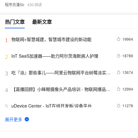
程序员潘Sir
430
热门文章
最新文章
物联网+智慧城建，智慧城市建设的新动能
19964
1
IoT SaaS加速器——助力阿尔茨海默病人护理
18789
2
吃『派』那些事儿——阿里云物联网平台树莓派实战
13674
3
集锦
【直播回顾】小眯眼摄像头产品培训 - 物联网爆品推
12994
4
荐 - 88大促预告
uDevice Center - IoT在线开发板/设备平台
11278
5
NB-IOT物联网平台是如何工作的
9843
6