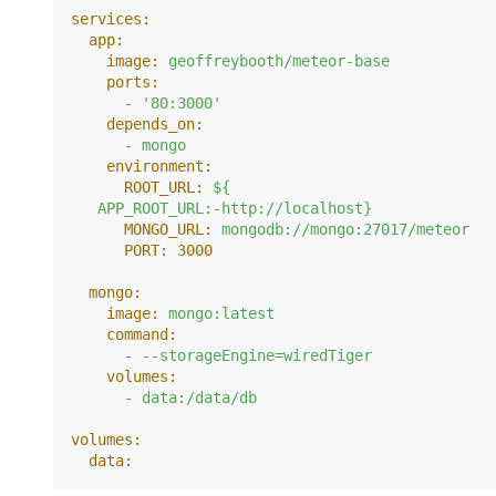
services:
app:
image:
geoffreybooth/meteor-base
ports:
-
'80:3000'
depends_on:
-
mongo
environment:
ROOT_URL:
${
APP_ROOT_URL:-http://localhost}
MONGO_URL:
mongodb://mongo:27017/meteor
PORT:
3000
mongo:
image:
mongo:latest
command:
-
--storageEngine=wiredTiger
volumes:
-
data:/data/db
volumes:
data: