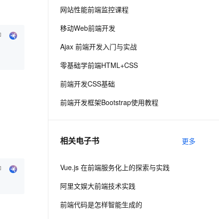
网站性能前端监控课程
息提取
与 AI 智能体进行实时音视频通话
移动Web前端开发
从文本、图片、视频中提取结构化的属性信息
构建支持视频理解的 AI 音视频实时通话应用
Ajax 前端开发入门与实战
t.diy 一步搞定创意建站
构建大模型应用的安全防护体系
零基础学前端HTML+CSS
通过自然语言交互简化开发流程,全栈开发支持
通过阿里云安全产品对 AI 应用进行安全防护
前端开发CSS基础
前端开发框架Bootstrap使用教程
相关电子书
更多
Vue.js 在前端服务化上的探索与实践
阿里文娱大前端技术实践
前端代码是怎样智能生成的