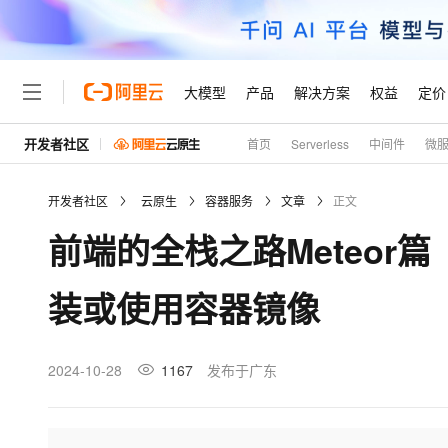
大模型
产品
解决方案
权益
定价
开发者社区
首页
Serverless
中间件
微
大模型
产品
解决方案
权益
定价
云市场
伙伴
服务
了解阿里云
精选产品
精选解决方案
普惠上云
产品定价
精选商城
成为销售伙伴
售前咨询
为什么选择阿里云
千问AI平台
开发者社区
云原生
容器服务
文章
正文
了解云产品的定价详情
大模型服务平台百炼
千问办公，解锁你的工作
普惠上云 官方力荐
分销伙伴
在线服务
网站建设
什么是云计算
大
前端的全栈之路Meteor
大模型服务与应用平台
企业级Agent产品，直接
云服务器38元/年起，超
咨询伙伴
多端小程序
技术领先
云上成本管理
售后服务
轻量应用服务器
Agency Agents：拥
官方推荐返现计划
大模型
精选产品
精选解决方案
Salesforce 国际版订阅
稳定可靠
装或使用容器镜像
管理和优化成本
推荐新用户得奖励，单订单
销售伙伴合作计划
自助服务
友盟天域
安全合规
人工智能与机器学习
AI
文本生成
云数据库 RDS
HappyHorse 打造一
云工开物
无影生态合作计划
在线服务
观测云
分析师报告
高校专属算力普惠，学生认
计算
互联网应用开发
2024-10-28
1167
发布于广东
Qwen3.8-Max
HOT
Salesforce On Alibaba C
工单服务
Tuya 物联网平台阿里云
研究报告与白皮书
人工智能平台 PAI
快速拥有专属 OpenClaw
大模
Consulting Partner 合
大数据
容器
智能体时代全能旗舰模型
免费试用
短信专区
一站式AI开发、训练和推
蓝凌 OA
AI 大模型销售与服务生
现代化应用