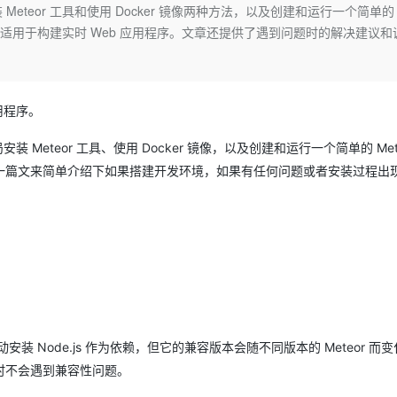
Deepseek-v4-pro
HappyHors
Meteor 工具和使用 Docker 镜像两种方法，以及创建和运行一个简单的 
同享
万小智 AI 建站低至 15元/月
Qoder CN
AI 短剧/漫剧
云原生数据库 
快递物流查询
WordPress
成为服务伙
高校合作
ipt 框架，适用于构建实时 Web 应用程序。文章还提供了遇到问题时的解决建议
点，立即开启云上创新
覆盖公网/内网、递归/权威、移动APP等全场景解析服务
送.CN域名，送备案服务码
基于千问大模型等，支持代码智能生成、研发智能问答
AI助力短剧
态智能体模型
旗舰 MoE 大模型，百万上下文与顶尖推理能力
图生视频，流
Ubuntu
服务生态伙伴
云工开物
企业应用
Works
Night Plan 支持 Qwen 3.8-Max
云原生大数据计算服务 MaxCompute
AI 办公
容器服务 Kub
NEW
GLM-5.2
Wan2.7-T
Red Hat
30+ 款产品免费体验
Data Agent 驱动的一站式 Data+AI 开发治理平台
夜间 5 折，Qwen/Meoo/TokenPlan 客户专享
面向分析的企业级SaaS模式云数据仓库
AI智能应用
提供一站式管
科研合作
视觉 Coding、空间感知、多模态思考等全面升级
1M上下文，专为长程任务能力而生
ERP
应用程序。
堂（旗舰版）
SUSE
智能客服
CRM
防护产品
2个月
自动承接线索
 Meteor 工具、使用 Docker 镜像，以及创建和运行一个简单的 Mete
建站小程序
OA 办公系统
AI 应用构建
大模型原生
一篇文来简单介绍下如果搭建开发环境，如果有任何问题或者安装过程出
力提升
财税管理
模板建站
Qoder
大模型服务平台百炼-应用模版
HOT
NEW
面向真实软件
个人版上线、团队版降价；千问3.8-Max首发发尝鲜
丰富多元化的应用模版和解决方案
400电话
定制建站
万有无界
大模型服务平台百炼-智能体
方案
广告营销
模板小程序
的模型效果
灵活可视化地构建企业级 Agent
定制小程序
秒悟
人工智能平台 PAI
APP 开发
云端极速 AI 
新一代 AI 视频生成模型，深度适配广告营销等场景
AI Native 的算法工程平台，一站式完成建模、训练、推理服务部署
 会自动安装 Node.js 作为依赖，但它的兼容版本会随不同版本的 Meteor 而
建站系统
r 时不会遇到兼容性问题。