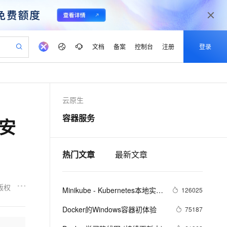
文档
备案
控制台
注册
登录
验
作计划
器
AI 活动
专业服务
服务伙伴合作计划
开发者社区
加入我们
产品动态
服务平台百炼
阿里云 OPC 创新助力计划
云原生
一站式生成采购清单，支持单品或批量购买
io：打造专属 AI 语音助手
S产品伙伴计划（繁花）
峰会
CS
造的大模型服务与应用开发平台
一句话生成原生可编辑精美 PPT 文稿
AI 生产力先锋
Al MaaS 服务伙伴赋能合作
域名
博文
Careers
至高可申请百万元
Qwen3.8-Max 模型上线
容器服务
局安
开启高性价比 AI 编程新体验
弹性可伸缩的云计算服务
Qwen-Audio-3.0-Realtime 端到端实时语音角色扮演
输入一句话想法, 轻松生成专业的 PPT
先锋实践拓展 AI 生产力的边界
Token 补贴，五大权
计划
海大会
伙伴信用分合作计划
商标
问答
社会招聘
益加速 OPC 成功
eek-V4-Pro
SS
一键部署幻兽帕鲁游戏服务器
飞天发布时刻
HOT
Open Search 向量检索版支
划
备案
电子书
校园招聘
pSeek-V4-Pro
视频创作，一键激活电商全链路生产力
稳定、安全、高性价比、高性能的云存储服务
一键购买专属联机服务器，轻松开启游戏
所见，即是所愿
持视频检索 Pipeline 功能
热门文章
最新文章
更多支持
划
公司注册
镜像站
视频生成
语音识别与合成
专属 QwenPaw
漫剧工坊：一站式动画创作平台
AI 实训营
HOT
应用身份服务 (IDaaS)
合作伙伴培训与认证
划
上云迁移
站生成，高效打造优质广告素材
全接入的云上超级电脑
从聊天伙伴进化为能主动干活的本地数字员工
快速生产连贯的高质量长漫剧
从基础到进阶，Agent 创客手把手教你
OpenClaw 管理能力上线
版权
Minikube - Kubernetes本地实验
lScope
126025
我要反馈
e-1.1-T2V
Qwen3-TTS-Flash
查询合作伙伴
n Alibaba Cloud ISV 合作
代维服务
环境
建企业门户网站
10 分钟搭建微信、支付宝小程序
MaxCompute MaxFrame 提
畅细腻的高质量视频
离线语音合成大模型，多语言方言自适应，低延迟高稳定
Docker的Windows容器初体验
75187
创新加速
ope
登录合作伙伴管理后台
我要建议
站，无忧落地极速上线
以可视化方式快速构建移动和 PC 门户网站
国内短信简单易用，安全可靠，秒级触达，全球覆盖200+国家和地区。
高效部署网站，快速应用到小程序
供自动弹性内存功能