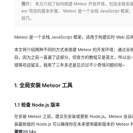
存储
天池大赛
Qwen3.7-Plus
简介：
本文介绍了如何搭建 Meteor 开发环境，包括全局安装 
云解析DNS
解决方案免费试用 新老
电子合同
eor 项目的基本步骤。 Meteor 是一个全栈 JavaScr
最高领取价值200元试用
能看、能想、能动手的多模
安全
网络与CDN
AI 算法大赛
畅捷通
技巧。
大数据开发治理平台 Data
AI 产品 免费试用
网络
安全
云开发大赛
Qwen3-VL-Plus
Tableau 订阅
1亿+ 大模型 tokens 和 
可观测
入门学习赛
中间件
Meteor 是一个全栈 JavaScript 框架，适用于构建实时 Web 
AI空中课堂在线直播课
云防火墙
140+云产品 免费试用
上云与迁云
云原生的云上边界网络安全
产品新客免费试用，最长1
数据库
本文将介绍两种不同的方式来搭建 Meteor 的开发环境：通过全局安装
生态解决方案
大模型服务
目。因为之前一直漏了这部分，但官方的教程又是英文，所以出
企业出海
大模型ACA认证体验
大数据计算
错等欢迎留言，我用了三年多还是见识过不少奇怪问题的啦~
助力企业全员 AI 认知与能
行业生态解决方案
千问AI平台-Token Plan
政企业务
媒体服务
开发者生态解决方案
企业服务与云通信
1. 全局安装 Meteor 工具
千问AI平台-模型体验
AI 开发和 AI 应用解决
在线体验全尺寸、多种模态
域名与网站
1.1 检查 Node.js 版本
Happy 系列大模型
终端用户计算
在安装 Meteor 之前，建议先安装或更新 Node.js。Meteor
Serverless
装最新版的 Node.js 可以确保你在未来使用最新版本的 Meteo
需要20.14+
开发工具