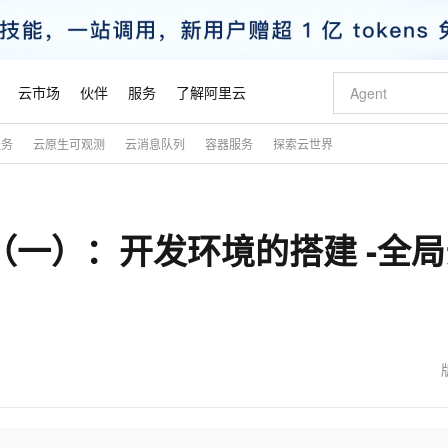
云市场
伙伴
服务
了解阿里云
服务
云原生可观测
云消息队列
容器服务
探索云世界
AI 特惠
数据与 API
成为产品伙伴
企业增值服务
最佳实践
价格计算器
AI 场景体
基础软件
产品伙伴合
阿里云认证
市场活动
配置报价
大模型
自助选配和估算价格
新方式
睿译宝，AI翻译排版一步到位
智启 AI 普惠权益
产品生态集成认证中心
企业支持计划
云上春晚
域名与网站
千问官方 MaaS 平台，为开发者和 Agent 而生，新用户赠送 1 亿 + tokens 额度
Qwen Aud
AI Coding
阿里云Maa
2026 阿里云
云服务器 E
为企业打
数据集
Windows
大模型认证
模型
NEW
NEW
篇（一）：开发环境的搭建 -全
交付可用成果
值低价云产品抢先购
上传文档即自动完成翻译和格式还原
至高享 1亿+免费 tokens，加速 Al 应用落地
提供智能易用的域名与建站服务
智能编程，一键
安全可靠、
产品生态伙伴
专家技术服务
云上奥运之旅
弹性计算合作
阿里云中企出
手机三要素
宝塔 Linux
全部认证
价格优势
有专属领域专家
GLM-5.2：长任务时代开源旗舰模型
阿里云 OPC 创新助力计划
千问大模型
即刻拥有 DeepS
AI 电商营销
对象存储 O
大模型
产品生态伙伴工作台
企业增值服务台
云栖战略参考
云存储合作计
云栖大会
身份实名认证
CentOS
训练营
推动算力普惠，释放技术红利
最高返9万
多领域专家智能体,一键组建 AI 虚拟交付团队
快速构建应用程序和网站，即刻迈出上云第一步
至高百万元 Token 补贴，加速一人公司成长
多元化、高性能、安全可靠的大模型服务
真正可用的 1M 上下文,一次完成代码全链路开发
轻松解锁专属 Dee
从图文生成到
云上的中国
数据库合作计
活动全景
短信
Docker
图片和
站式影视创作平台
Hermes Agent，打造自进化智能体
Token Plan 模型订阅计划
数字证书管理服务（原SSL证书）
5 分钟轻松部署
AI 广告创作
无影云电脑
企业成长
NEW
信息公告
看见新力量
云网络合作计
OCR 文字识别
JAVA
证享300元代金券
可视化编排打通从文字构思到成片全链路闭环
全托管，含MySQL、PostgreSQL、SQL Server、MariaDB多引擎
自主进化，持久记忆，越用越聪明
Qwen3.8-Max 首发尝鲜，限时加量 10 倍，夜间低至2折
实现全站HTTPS，呈现可信的WEB访问
图文、视频一
随时随地安
魔搭 Mode
Kimi-K3
HappyHors
NEW
loud
服务实践
官网公告
金融模力时刻
Salesforce O
版
发票查验
全能环境
Claude Code + GStack 打造工程团队
千问办公，限时限量积分加倍
Qoder
低代码高效构
AI 建站
短信服务
型
NEW
作计划
Kimi 最新旗舰模型，长程编程与推理利器
让文字生成流
计划
创新中心
魔搭 ModelSc
健康状态
理服务
让AI从“聊天伙伴”进化为能干活的“数字员工”
安装技能 GStack，拥有专属 AI 工程团队
你的AI工作搭子，覆盖日常办公高频场景
面向真实软件的智能体编程平台
0 代码专业建
客户案例
天气预报查询
操作系统
态合作计划