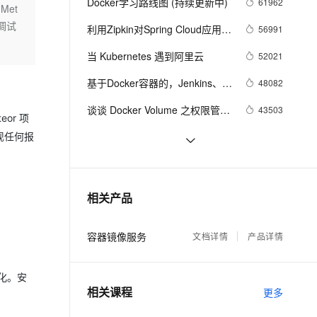
安全
Docker学习路线图 (持续更新中)
61962
我要投诉
e-1.1-I2V
Cosyvoice-V3-Flash
Met
PolarDB
上云场景组合购
Milvus 弹性伸缩功能新增节
伴
和调试
漫剧创作，剧本、分镜、视频高效生成
100%兼容MySQL、PostgreSQL，兼容Oracle，支持集中和分布式
覆盖90%+业务场景，专享组合折扣价
点支持范围
畅自然，细节丰富
高表现力语音合成大模型，语音克隆听感自然
利用Zipkin对Spring Cloud应用进
56991
VPN
行服务追踪分析
ernetes 版 ACK
云聚AI 严选权益
当 Kubernetes 遇到阿里云
AI 原生数据库服务发布
52021
SSL 证书
2V
Fun-ASR
，一键激活高效办公新体验
理容器应用的 K8s 服务
精选AI产品，从模型到应用全链提效
Agent 数据网关
文戏情感细腻自然，动作戏激烈拳拳到肉，实现更强表演能力
支持中英文自由切换，具备更强的噪声鲁棒性
基于Docker容器的，Jenkins、
堡垒机
48082
AI 用量加速计划
GitLab构建持续集成CI
云原生数据库 PolarDB
防火墙
谈谈 Docker Volume 之权限管理
43503
、识别商机，让客服更高效、服务更出色。
新老同享，达量后返
Agentic Database 发布
or 项
（一）
主机安全
应用
容器镜像服务 Docker镜像的基本
现任何报
39012
使用
使用阿里云容器服务Jenkins 2.0
37077
千问办公
NEW
AI 应用及服务市场
实现持续集成之Pipeline篇
的智能体编程平台
一站式AI生产力平台
理解Docker容器的进程管理
31993
相关产品
(updated on 2016.12.23)
AI 应用
伶鹊
企业级人与Agent协作平台，接入和调度多个数字员工
智能客服平台，对话机器人、对话分析、智能外呼
大模型
容器镜像服务
文档详情
产品详情
大模型服务平台百炼 - 全妙
自然语言处理
应用创作平台
多模态内容创作工具，已接入 DeepSeek
变化。安
数据标注
相关课程
更多
机器学习