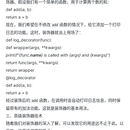
饰器。假设我们有一个简单的函数，用于计算两个数的和：
def add(a, b):
return a + b
现在，我们希望在不修改
函数的情况下，给它添加一个打印
add
日志的功能。这时，装饰器就派上用场了：
def log_decorator(func):
def wrapper(
args, **kwargs):
print(f"{func.
name
} is called with {args} and {kwargs}")
return func(
args, **kwargs)
return wrapper
@log_decorator
def add(a, b):
return a + b
经过装饰后的
函数，在调用时会自动打印日志信息，同时保
add
留原有的加法功能。这就是装饰器的基本用法。
三、高级装饰器技术
随着我们对装饰器的深入了解，可以发现它的用途远不止于此。以