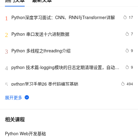
Python深度学习面试：CNN、RNN与Transformer详解
17
1
Python 串口发送十六进制数据
7
2
Python 多线程之threading介绍
9
3
python 技术篇-logging模块的日志定期清理设置，自动清
9
4
理上个月的日志实例演示
python学习手册26 类代码编写基础
494
5
AIGC革新，将文字或者LOGO融入AI视频基于PIKA-
9
6
labs(Python3.10)
Python继承及方法解析顺序（MRO）详解 | 示例与
6
7
相关课程
super()函数使用
Python Web开发基础
python高阶函数和匿名函数
4
8