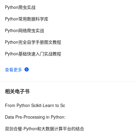
Python爬虫实战
用Python分析了5.8w+《觉醒年代》影评，观众都是怎么
5
9
Python常用数据科学库
评价这部通吃高考作文的电视剧？
Python：使用PyJWT实现JSON Web Tokens加密解密
2
10
Python网络爬虫实战
Python完全自学手册图文教程
Python基础快速入门实战教程
查看更多
相关电子书
From Python Scikit-Learn to Sc
Data Pre-Processing in Python:
双剑合璧-Python和大数据计算平台的结合