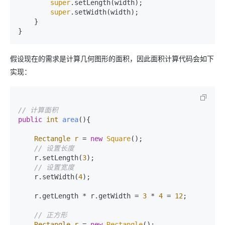
super
.setLength(width);

super
.setWidth(width);

    }

假设现在的需求是计算几何图形的面积，因此面积计算代码会如下
实现：
// 计算面积
public
int
area
()
{

Rectangle
r
=
new
Square
(); 

// 设置长度
    r.setLength(
3
);

// 设置宽度
    r.setWidth(
4
);

    r.getLength * r.getWidth = 
3
 * 
4
 = 
12
;

// 正方形
Rectangle
r
=
new
Rectangle
();
