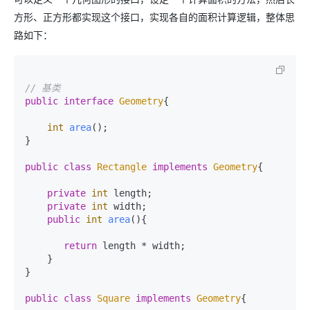
方形、正方形都实现这个接口，实现各自的面积计算逻辑，整体思
路如下：
// 基类
public
interface
Geometry
{

int
area
()
;

}

public
class
Rectangle
implements
Geometry
{

private
int
 length;

private
int
 width;

public
int
area
()
{

return
 length * width;

    }

}

public
class
Square
implements
Geometry
{
