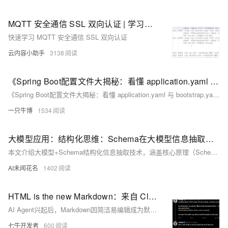
MQTT 安全通信 SSL 双向认证 | 学习笔记
快速学习 MQTT 安全通信 SSL 双向认证
云内容小助手
3138
《Spring Boot配置文件大揭秘：看懂 application.yaml 与 bootstrap.yaml 的不同》
《Spring Boot配置文件大揭秘：看懂 application.yaml 与 bootstrap.yaml 的不同》
一只牛博
1534
大模型应用：结构化思维：Schema在大模型信息抽取中的认知引导作用.14
本文介绍大模型+Schema结构化信息抽取技术，涵盖核心原理（Schema引导、大模型语义理解、格式校验）、三大范式（Zero-shot/少样本/思维链）及完整执行流程，并提供多类型抽取示例（单字段、嵌套、数组、关系等），支持CPU环境本地部署与后处理校验。
AI未闻花名
1402
HTML is the new Markdown：来自 Claude Code 团队的实践
AI Agent兴起后，Markdown因简洁易编辑成为默认输出格式。但Anthropic工程师Thariq提出：HTML正成为“新Markdown”——它通过CSS、交互元素、图表与响应式布局，显著提升信息密度与可读性，更适合PR评审、设计原型、技术报告等复杂场景。业界共识渐明：Markdown适合作为AI与开发者的轻量底稿，HTML则担当面向人类的展示与协作层。
七牛开发者
600