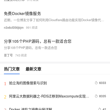
免费Docker镜像服务
近期，一位博友分享了如何利用Cloudfare路由功能实现Docker镜像代理的方法。本文作者则选择了一种更为简便的方式，直接使用道客（DaoCloud）提供的Docker镜像代理服务，该服务已稳定运行半年以上，支持通过添加域名前缀或修改配置文件两种方式使用。
n3x6cf356jbjm
991
分享105个PHP源码，总有一款适合您
分享105个PHP源码，总有一款适合您
亚丁号
743
热门文章
最新文章
拍立淘的图像搜索与识别
6033
1
阿里云大数据利器之-RDS迁移到Maxcompute实现动
8335
2
态分区
Docker 进阶之镜像分层详解
42