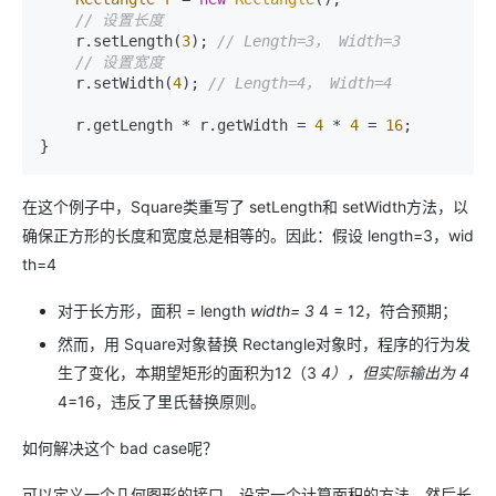
// 设置长度
    r.setLength(
3
); 
// Length=3， Width=3
// 设置宽度
    r.setWidth(
4
); 
// Length=4， Width=4
    r.getLength * r.getWidth = 
4
 * 
4
 = 
16
;

在这个例子中，Square类重写了 setLength和 setWidth方法，以
确保正方形的长度和宽度总是相等的。因此：假设 length=3，wid
th=4
对于长方形，面积 = length
width= 3
4 = 12，符合预期；
然而，用 Square对象替换 Rectangle对象时，程序的行为发
生了变化，本期望矩形的面积为12（3
4），但实际输出为 4
4=16，违反了里氏替换原则。
如何解决这个 bad case呢？
可以定义一个几何图形的接口，设定一个计算面积的方法，然后长