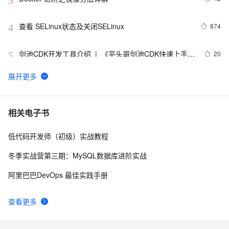
3
查看 SELinux状态及关闭SELinux
874
4
剑池CDK开发工具介绍  |  《平头哥剑池CDK快速上手指
20
5
南》第一章
WebAssembly 在 MOSN 中的实践 - 基础框架篇
12
6
userdel使用说明
661
7
相关电子书
低代码开发师（初级）实战教程
自己看系统的“系统还原”
673
8
冬季实战营第三期：MySQL数据库进阶实战
AngularJS 五大特性，加快 Web 应用开发
674
9
阿里巴巴DevOps 最佳实践手册
WPF游戏开发——小鸡快跑
642
10
查看更多