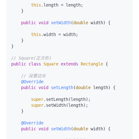
this
.length = length;

    }

public
void
setWidth
(
double
 width)
 {

this
.width = width;

    }

}

// Square(正方形)
public
class
Square
extends
Rectangle
 {

// 设置边长
@Override
public
void
setLength
(
double
 length)
 {

super
.setLength(length);

super
.setWidth(length);

    }

@Override
public
void
setWidth
(
double
 width)
 {
