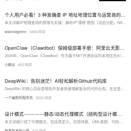
个人用户必看！3 种准确查 IP 地址地理位置与运营商的实用方法
本文详解IP地理查询的原理与实操：解析IP“漂移”原因（动态分配、NAT、数据库滞后），对比在线网页、免费API、系统命令三种查询方式，并提供准确率提示与实用小贴士，助力用户快速定位IP归属地与运营商。
wstcmdgelmn
4464
OpenClaw（Clawdbot）保姆级部署手册：阿里云无影云电脑+本店多系统搭建+免费大模型配置指南
2026年，OpenClaw（Clawdbot）作为基于MIT开源协议的本地优先AI智能体执行网关，凭借“能听懂指令、能动手执行”的核心优势，成为个人与中小企业实现AI自动化落地的优选工具。与传统对话式AI不同，OpenClaw更像是“能直接上手干活的员工”，无需手动干预即可完成文件管理、网页自动化、任务编排等全流程操作，真正实现“指令一出，万事落地”。
小鲸云
802
DeepWiki：告别迷茫！AI轻松解析Github代码库
DeepWiki 的核心目标是帮助开发者快速理解复杂的代码仓库。无论是公共仓库还是私有项目，它都可以通过简单的操作生成类似 Wikipedia 的文档页面。
一个幽默的程序员
3930
设计模式-------------静态/动态代理模式（结构型设计模式）
本文详细介绍了代理模式，包括其定义、应用场景、UML类图、代码实现和实际例子，阐述了静态代理和动态代理的区别以及它们的优缺点，展示了如何通过代理模式来控制对目标对象的访问并增强其功能。
热爱技术的小郑
372