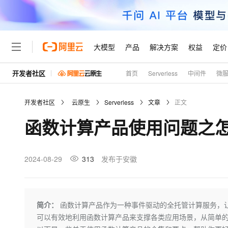
大模型
产品
解决方案
权益
定价
开发者社区
首页
Serverless
中间件
微
大模型
产品
解决方案
权益
定价
云市场
伙伴
服务
了解阿里云
精选产品
精选解决方案
普惠上云
产品定价
精选商城
成为销售伙伴
售前咨询
为什么选择阿里云
千问AI平台
开发者社区
云原生
Serverless
文章
正文
了解云产品的定价详情
大模型服务平台百炼
千问办公，解锁你的工作
普惠上云 官方力荐
分销伙伴
在线服务
网站建设
什么是云计算
大
函数计算产品使用问题之怎
大模型服务与应用平台
企业级Agent产品，直接
云服务器38元/年起，超
咨询伙伴
多端小程序
技术领先
云上成本管理
售后服务
轻量应用服务器
Agency Agents：拥
官方推荐返现计划
大模型
精选产品
精选解决方案
Salesforce 国际版订阅
稳定可靠
管理和优化成本
推荐新用户得奖励，单订单
销售伙伴合作计划
2024-08-29
313
发布于安徽
自助服务
友盟天域
安全合规
人工智能与机器学习
AI
文本生成
云数据库 RDS
HappyHorse 打造一
云工开物
无影生态合作计划
在线服务
观测云
分析师报告
高校专属算力普惠，学生认
计算
互联网应用开发
Qwen3.8-Max
HOT
Salesforce On Alibaba C
工单服务
Tuya 物联网平台阿里云
研究报告与白皮书
人工智能平台 PAI
快速拥有专属 OpenClaw
简介：
函数计算产品作为一种事件驱动的全托管计算服务，
大模
Consulting Partner 合
大数据
容器
智能体时代全能旗舰模型
免费试用
短信专区
一站式AI开发、训练和推
可以有效地利用函数计算产品来支撑各类应用场景，从简单
蓝凌 OA
AI 大模型销售与服务生
现代化应用