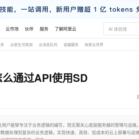
云市场
伙伴
服务
了解阿里云
服务
云原生可观测
云消息队列
容器服务
探索云世界
AI 特惠
数据与 API
成为产品伙伴
企业增值服务
最佳实践
价格计算器
AI 场景体
基础软件
产品伙伴合
阿里云认证
市场活动
配置报价
大模型
自助选配和估算价格
新方式
睿译宝，AI翻译排版一步到位
智启 AI 普惠权益
产品生态集成认证中心
企业支持计划
云上春晚
域名与网站
千问官方 MaaS 平台，为开发者和 Agent 而生，新用户赠送 1 亿 + tokens 额度
Qwen Aud
AI Coding
阿里云Maa
2026 阿里云
云服务器 E
为企业打
数据集
Windows
大模型认证
模型
NEW
NEW
么通过API使用SD
交付可用成果
值低价云产品抢先购
上传文档即自动完成翻译和格式还原
至高享 1亿+免费 tokens，加速 Al 应用落地
提供智能易用的域名与建站服务
智能编程，一键
安全可靠、
产品生态伙伴
专家技术服务
云上奥运之旅
弹性计算合作
阿里云中企出
手机三要素
宝塔 Linux
全部认证
价格优势
有专属领域专家
GLM-5.2：长任务时代开源旗舰模型
阿里云 OPC 创新助力计划
千问大模型
即刻拥有 DeepS
AI 电商营销
对象存储 O
大模型
产品生态伙伴工作台
企业增值服务台
云栖战略参考
云存储合作计
云栖大会
身份实名认证
CentOS
训练营
推动算力普惠，释放技术红利
最高返9万
多领域专家智能体,一键组建 AI 虚拟交付团队
快速构建应用程序和网站，即刻迈出上云第一步
至高百万元 Token 补贴，加速一人公司成长
多元化、高性能、安全可靠的大模型服务
真正可用的 1M 上下文,一次完成代码全链路开发
轻松解锁专属 Dee
从图文生成到
云上的中国
数据库合作计
活动全景
短信
Docker
图片和
站式影视创作平台
Hermes Agent，打造自进化智能体
Token Plan 模型订阅计划
数字证书管理服务（原SSL证书）
5 分钟轻松部署
AI 广告创作
无影云电脑
企业成长
NEW
信息公告
看见新力量
云网络合作计
OCR 文字识别
JAVA
证享300元代金券
可视化编排打通从文字构思到成片全链路闭环
全托管，含MySQL、PostgreSQL、SQL Server、MariaDB多引擎
自主进化，持久记忆，越用越聪明
Qwen3.8-Max 首发尝鲜，限时加量 10 倍，夜间低至2折
实现全站HTTPS，呈现可信的WEB访问
图文、视频一
随时随地安
魔搭 Mode
Kimi-K3
HappyHors
NEW
loud
服务实践
官网公告
金融模力时刻
Salesforce O
版
发票查验
全能环境
Claude Code + GStack 打造工程团队
千问办公，限时限量积分加倍
Qoder
低代码高效构
AI 建站
短信服务
让用户能够专注于业务逻辑的编写，而无需关心底层服务器的管理与运维
型
NEW
作计划
Kimi 最新旗舰模型，长程编程与推理利器
让文字生成流
计划
创新中心
魔搭 ModelSc
健康状态
理服务
让AI从“聊天伙伴”进化为能干活的“数字员工”
安装技能 GStack，拥有专属 AI 工程团队
你的AI工作搭子，覆盖日常办公高频场景
面向真实软件的智能体编程平台
0 代码专业建
的数据处理到复杂的业务逻辑，实现快速、高效、低成本的云上部署与运
客户案例
天气预报查询
操作系统
态合作计划