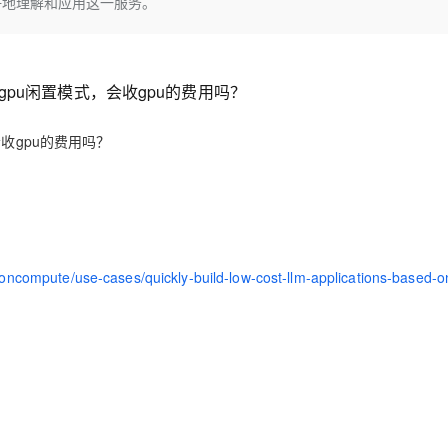
好地理解和应用这一服务。
Deepseek-v4-pro
HappyHors
同享
万小智 AI 建站低至 15元/月
Qoder CN
AI 短剧/漫剧
云原生数据库 
快递物流查询
WordPress
成为服务伙
高校合作
点，立即开启云上创新
覆盖公网/内网、递归/权威、移动APP等全场景解析服务
送.CN域名，送备案服务码
基于千问大模型等，支持代码智能生成、研发智能问答
AI助力短剧
态智能体模型
旗舰 MoE 大模型，百万上下文与顶尖推理能力
图生视频，流
Ubuntu
服务生态伙伴
云工开物
企业应用
Works
Night Plan 支持 Qwen 3.8-Max
云原生大数据计算服务 MaxCompute
AI 办公
容器服务 Kub
NEW
GLM-5.2
Wan2.7-T
pu闲置模式，会收gpu的费用吗？
Red Hat
30+ 款产品免费体验
Data Agent 驱动的一站式 Data+AI 开发治理平台
夜间 5 折，Qwen/Meoo/TokenPlan 客户专享
面向分析的企业级SaaS模式云数据仓库
AI智能应用
提供一站式管
科研合作
视觉 Coding、空间感知、多模态思考等全面升级
1M上下文，专为长程任务能力而生
ERP
堂（旗舰版）
SUSE
智能客服
收gpu的费用吗？
CRM
防护产品
2个月
自动承接线索
建站小程序
OA 办公系统
AI 应用构建
大模型原生
力提升
财税管理
模板建站
Qoder
大模型服务平台百炼-应用模版
HOT
NEW
面向真实软件
个人版上线、团队版降价；千问3.8-Max首发发尝鲜
丰富多元化的应用模版和解决方案
400电话
定制建站
tioncompute/use-cases/quickly-build-low-cost-llm-applications-based-o
万有无界
大模型服务平台百炼-智能体
方案
广告营销
模板小程序
的模型效果
灵活可视化地构建企业级 Agent
定制小程序
秒悟
人工智能平台 PAI
APP 开发
云端极速 AI 
新一代 AI 视频生成模型，深度适配广告营销等场景
AI Native 的算法工程平台，一站式完成建模、训练、推理服务部署
建站系统