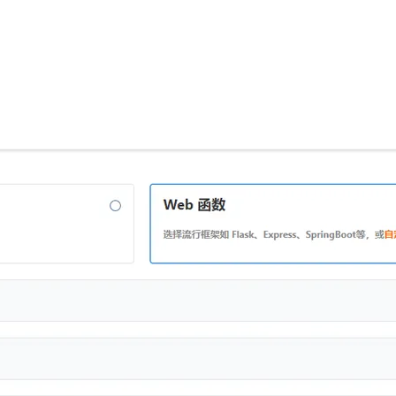
AI 应用
10分钟微调：让0.6B模型媲美235B模
多模态数据信
型
依托云原生高可用架构,实现Dify私有化部署
用1%尺寸在特定领域达到大模型90%以上效果
一个 AI 助手
超强辅助，Bol
即刻拥有 DeepSeek-R1 满血版
在企业官网、通讯软件中为客户提供 AI 客服
多种方案随心选，轻松解锁专属 DeepSeek