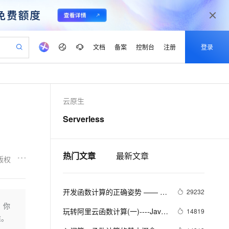
文档
备案
控制台
注册
登录
验
作计划
器
AI 活动
专业服务
服务伙伴合作计划
开发者社区
加入我们
产品动态
服务平台百炼
阿里云 OPC 创新助力计划
云原生
一站式生成采购清单，支持单品或批量购买
io：打造专属 AI 语音助手
S产品伙伴计划（繁花）
峰会
CS
造的大模型服务与应用开发平台
一句话生成原生可编辑精美 PPT 文稿
AI 生产力先锋
Al MaaS 服务伙伴赋能合作
域名
博文
Careers
至高可申请百万元
Qwen3.8-Max 模型上线
Serverless
开启高性价比 AI 编程新体验
弹性可伸缩的云计算服务
Qwen-Audio-3.0-Realtime 端到端实时语音角色扮演
输入一句话想法, 轻松生成专业的 PPT
先锋实践拓展 AI 生产力的边界
Token 补贴，五大权
计划
海大会
伙伴信用分合作计划
商标
问答
社会招聘
益加速 OPC 成功
eek-V4-Pro
SS
一键部署幻兽帕鲁游戏服务器
飞天发布时刻
HOT
Open Search 向量检索版支
划
备案
电子书
校园招聘
pSeek-V4-Pro
视频创作，一键激活电商全链路生产力
稳定、安全、高性价比、高性能的云存储服务
一键购买专属联机服务器，轻松开启游戏
所见，即是所愿
持视频检索 Pipeline 功能
热门文章
最新文章
更多支持
版权
划
公司注册
镜像站
视频生成
语音识别与合成
专属 QwenPaw
漫剧工坊：一站式动画创作平台
AI 实训营
HOT
应用身份服务 (IDaaS)
合作伙伴培训与认证
划
上云迁移
站生成，高效打造优质广告素材
全接入的云上超级电脑
从聊天伙伴进化为能主动干活的本地数字员工
快速生产连贯的高质量长漫剧
从基础到进阶，Agent 创客手把手教你
OpenClaw 管理能力上线
开发函数计算的正确姿势 —— 移
lScope
29232
我要反馈
e-1.1-T2V
Qwen3-TTS-Flash
查询合作伙伴
n Alibaba Cloud ISV 合作
代维服务
植 next.js 服务端渲染框架
建企业门户网站
10 分钟搭建微信、支付宝小程序
。你
MaxCompute MaxFrame 提
畅细腻的高质量视频
离线语音合成大模型，多语言方言自适应，低延迟高稳定
玩转阿里云函数计算(一)----Java 
14819
创新加速
ope
登录合作伙伴管理后台
我要建议
站，无忧落地极速上线
以可视化方式快速构建移动和 PC 门户网站
国内短信简单易用，安全可靠，秒级触达，全球覆盖200+国家和地区。
高效部署网站，快速应用到小程序
供自动弹性内存功能
维。
Http 触发器极速迁移传统 Spring 