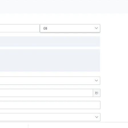
下一篇
一条命令迁移，帮你实现 OpenClaw 与
Hermes Agent 记忆互通！