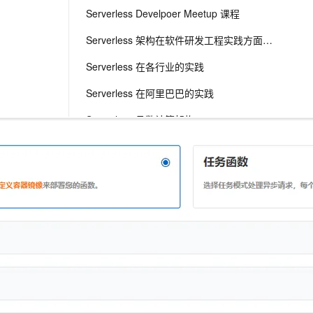
Serverless Develpoer Meetup 课程
息提取
与 AI 智能体进行实时音视频通话
Serverless 架构在软件研发工程实践方面的价值
从文本、图片、视频中提取结构化的属性信息
构建支持视频理解的 AI 音视频实时通话应用
Serverless 在各行业的实践
t.diy 一步搞定创意建站
构建大模型应用的安全防护体系
Serverless 在阿里巴巴的实践
通过自然语言交互简化开发流程,全栈开发支持
通过阿里云安全产品对 AI 应用进行安全防护
Serverless 函数计算架构
Serverless 常见架构模式
相关电子书
更多
Java Spring Boot开发实战系列课程【第15讲】：Spring Boot 2.0 API与Spring REST Docs实战
Spring Boot2.0实战Redis分布式缓存
CUDA MATH API