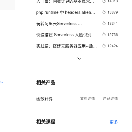
安全
入门篇：函数计算的基本概念和
14313
我要投诉
e-1.1-I2V
Cosyvoice-V3-Flash
应用
PolarDB
上云场景组合购
Milvus 弹性伸缩功能新增节
伴
通用场景概述
漫剧创作，剧本、分镜、视频高效生成
100%兼容MySQL、PostgreSQL，兼容Oracle，支持集中和分布式
覆盖90%+业务场景，专享组合折扣价
点支持范围
畅自然，细节丰富
高表现力语音合成大模型，语音克隆听感自然
php runtime 中 headers already 
13879
VPN
sent 问题解决方案
ernetes 版 ACK
云聚AI 严选权益
玩转阿里云Serverless 
AI 原生数据库服务发布
13241
SSL 证书
2V
Fun-ASR
，一键激活高效办公新体验
理容器应用的 K8s 服务
精选AI产品，从模型到应用全链提效
Agent 数据网关
Kubernetes新功能
文戏情感细腻自然，动作戏激烈拳拳到肉，实现更强表演能力
支持中英文自由切换，具备更强的噪声鲁棒性
快速搭建 Serverless 人脸识别离
堡垒机
12736
AI 用量加速计划
线服务
云原生数据库 PolarDB
防火墙
实践篇：搭建无服务器应用--函数
12424
、识别商机，让客服更高效、服务更出色。
新老同享，达量后返
Agentic Database 发布
计算+API网关+云市场（提供手机
主机安全
应用
大道至简 - 基于Docker的
11946
号归属地查询服务）
Serverless探索之旅
阿里云函数计算 - 事件驱动的
11441
千问办公
NEW
AI 应用及服务市场
serverless计算平台
的智能体编程平台
一站式AI生产力平台
Using Python to Connect 
11246
n-
相关产品
AI 应用
Function Compute to SQL 
伶鹊
Server
企业级人与Agent协作平台，接入和调度多个数字员工
智能客服平台，对话机器人、对话分析、智能外呼
大模型
函数计算
文档详情
产品详情
大模型服务平台百炼 - 全妙
自然语言处理
应用创作平台
多模态内容创作工具，已接入 DeepSeek
数据标注
相关课程
更多
机器学习