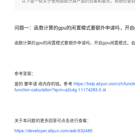
存储
天池大赛
以下是一些关于使用函数计算产品的合集和要点，帮助你更
Qwen3.7-Plus
云解析DNS
解决方案免费试用 新老
电子合同
最高领取价值200元试用
能看、能想、能动手的多模
安全
网络与CDN
AI 算法大赛
畅捷通
大数据开发治理平台 Data
AI 产品 免费试用
网络
安全
云开发大赛
Qwen3-VL-Plus
问题一：函数计算的gpu的闲置模式要额外申请吗，开启g
Tableau 订阅
1亿+ 大模型 tokens 和 
可观测
入门学习赛
中间件
AI空中课堂在线直播课
云防火墙
140+云产品 免费试用
函数计算的gpu的闲置模式要额外申请吗，开启gpu闲置模式，会
上云与迁云
云原生的云上边界网络安全
产品新客免费试用，最长1
数据库
生态解决方案
大模型服务
企业出海
大模型ACA认证体验
大数据计算
助力企业全员 AI 认知与能
行业生态解决方案
千问AI平台-Token Plan
政企业务
参考答案：
媒体服务
开发者生态解决方案
是的 要申请 收内存的钱。参考
https://help.aliyun.com/zh/func
企业服务与云通信
function-calculation?spm=a2c4g.11174283.0.i4
千问AI平台-模型体验
AI 开发和 AI 应用解决
在线体验全尺寸、多种模态
域名与网站
Happy 系列大模型
终端用户计算
关于本问题的更多回答可点击进行查看：
Serverless
https://developer.aliyun.com/ask/632485
开发工具