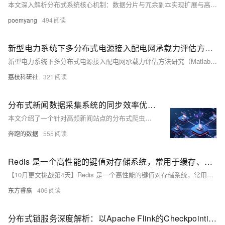
本文深入解析分布式系统核心机制：数据分片与冗余副本实现扩展与高可用，租约、多数派及Gossip协议保障一致性与容错。探讨节点故障、网络延迟等挑战，揭示CFT/BFT容错原理，剖析规模与性能关系，为构建可靠分布式系统提供理论支撑。
poemyang
494
新型电力系统下多分布式电源接入配电网承载力评估方法研究（Matlab代码实现）
新型电力系统下多分布式电源接入配电网承载力评估方法研究（Matlab代码实现）
荔枝科研社
321
分布式新闻数据采集系统的同步效率优化实战
本文介绍了一个针对高频新闻站点的分布式爬虫系统优化方案。通过引入异步任务机制、本地缓存池、Redis pipeline 批量写入及身份池策略，系统采集效率提升近两倍，数据同步延迟显著降低，实现了分钟级热点追踪能力，为实时舆情监控与分析提供了高效、稳定的数据支持。
奔跑的数据
555
Redis 是一个高性能的键值对存储系统，常用于缓存、消息队列和会话管理等场景。
【10月更文挑战第4天】Redis 是一个高性能的键值对存储系统，常用于缓存、消息队列和会话管理等场景。随着数据增长，有时需要将 Redis 数据导出以进行分析、备份或迁移。本文详细介绍几种导出方法：1）使用 Redis 命令与重定向；2）利用 Redis 的 RDB 和 AOF 持久化功能；3）借助第三方工具如 `redis-dump`。每种方法均附有示例代码，帮助你轻松完成数据导出任务。无论数据量大小，总有一款适合你。
东方睿赢
406
分布式锁服务深度解析：以Apache Flink的Checkpointing机制为例