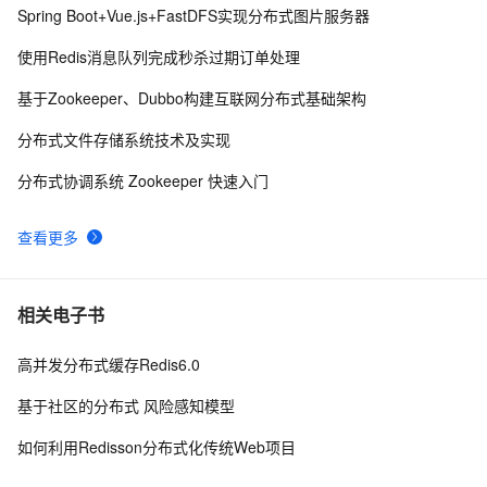
Spring Boot+Vue.js+FastDFS实现分布式图片服务器
【Springcloud Alibaba微服务分布式架构 | Spring 
10
9
使用Redis消息队列完成秒杀过期订单处理
Cloud】之学习笔记（五）OpenFeign的使用
【FastDFS】FastDFS 分布式文件系统的安装与使用，
4
10
基于Zookeeper、Dubbo构建互联网分布式基础架构
看这一篇就够了！！
分布式文件存储系统技术及实现
分布式协调系统 Zookeeper 快速入门
查看更多
相关电子书
高并发分布式缓存Redis6.0
基于社区的分布式 风险感知模型
如何利用Redisson分布式化传统Web项目