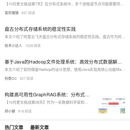
【10月更文挑战第7天】在分布式系统中，多个进程或节点可能需要同时访问和操作共享资源。为了确保数据的一致性和系统的稳定性，我们需要一种机制来协调这些进程或节点的访问，避免并发冲突和竞态条件。分布式锁服务正是为此而生的一种解决方案。它通过在网络环境中实现锁机制，确保同一时间只有一个进程或节点能够访问和操作共享资源。
喜欢猪猪
697
盘古分布式存储系统的稳定性实践
本文介绍了阿里云飞天盘古分布式存储系统的稳定性实践。盘古作为阿里云的核心组件，支撑了阿里巴巴集团的众多业务，确保数据高可靠性、系统高可用性和安全生产运维是其关键目标。文章详细探讨了数据不丢不错、系统高可用性的实现方法，以及通过故障演练、自动化发布和健康检查等手段保障生产安全。总结指出，稳定性是一项系统工程，需要持续迭代演进，盘古经过十年以上的线上锤炼，积累了丰富的实践经验。
技术小达人
1528
基于Java的Hadoop文件处理系统：高效分布式数据解析与存储
本文介绍了如何借鉴Hadoop的设计思想，使用Java实现其核心功能MapReduce，解决海量数据处理问题。通过类比图书馆管理系统，详细解释了Hadoop的两大组件：HDFS（分布式文件系统）和MapReduce（分布式计算模型）。具体实现了单词统计任务，并扩展支持CSV和JSON格式的数据解析。为了提升性能，引入了Combiner减少中间数据传输，以及自定义Partitioner解决数据倾斜问题。最后总结了Hadoop在大数据处理中的重要性，鼓励Java开发者学习Hadoop以拓展技术边界。
别惹CC
627
构建高可用性GraphRAG系统：分布式部署与容错机制
【10月更文挑战第28天】作为一名数据科学家和系统架构师，我在构建和维护大规模分布式系统方面有着丰富的经验。最近，我负责了一个基于GraphRAG（Graph Retrieval-Augmented Generation）模型的项目，该模型用于构建一个高可用性的问答系统。在这个过程中，我深刻体会到分布式部署和容错机制的重要性。本文将详细介绍如何在生产环境中构建一个高可用性的GraphRAG系统，包括分布式部署方案、负载均衡、故障检测与恢复机制等方面的内容。
郑小健
918
热门文章
最新文章