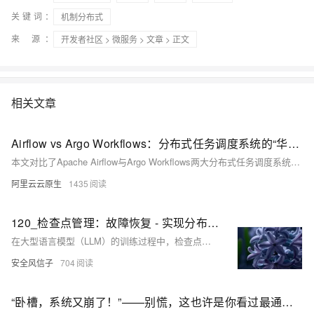
关键词：
机制分布式
来 源：
开发者社区
>
微服务
>
文章
> 正文
相关文章
Airflow vs Argo Workflows：分布式任务调度系统的“华山论剑”
本文对比了Apache Airflow与Argo Workflows两大分布式任务调度系统。两者均支持复杂的DAG任务编排、社区支持及任务调度功能，且具备优秀的用户界面。Airflow以Python为核心语言，适合数据科学家使用，拥有丰富的Operator库和云服务集成能力；而Argo Workflows基于Kubernetes设计，支持YAML和Python双语定义工作流，具备轻量化、高性能并发调度的优势，并通过Kubernetes的RBAC机制实现多用户隔离。在大数据和AI场景中，Airflow擅长结合云厂商服务，Argo则更适配Kubernetes生态下的深度集成。
阿里云云原生
1435
120_检查点管理：故障恢复 - 实现分布式保存机制
在大型语言模型（LLM）的训练过程中，检查点管理是确保训练稳定性和可靠性的关键环节。2025年，随着模型规模的不断扩大，从百亿参数到千亿参数，训练时间通常长达数周甚至数月，硬件故障、软件错误或网络中断等问题随时可能发生。有效的检查点管理机制不仅能够在故障发生时快速恢复训练，还能优化存储使用、提高训练效率，并支持实验管理和模型版本控制。
安全风信子
704
“卧槽，系统又崩了！”——别慌，这也许是你看过最通俗易懂的分布式入门