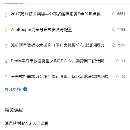
2017双11技术揭秘—分布式缓存服务Tair的热点数据
6551
1
散列机制
ZooKeeper完全分布式安装与配置
7793
2
浅析阿里数据技术架构（下）大规模分布式知识图谱
7233
3
Redis字符串数据类型之INCR命令，通常用于统计网站
11
4
访问量，文章访问量，实现分布式锁
分布式机器学习系统：设计原理、优化策略与实践经验
15
5
Flink CDC产品常见问题之读分布式mysql报连接超时如
5
6
何解决
spring quartz分布式任务计划
6
7
相关课程
消息队列 MNS 入门课程
基于 Transaction 类的分布式显式事务
613
8