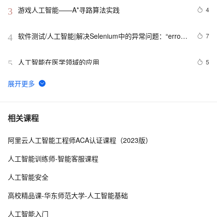
游戏人工智能——A*寻路算法实践
4
3
软件测试/人工智能|解决Selenium中的异常问题：“error 
7
4
sending request for url”
人工智能在医学领域的应用
5
5
538个代码示例！麻省理工教授的Python程序设计+人工
11
6
智能案例实践
贾扬清：如何看待人工智能方向的重要问题？
9
7
相关课程
阿里云人工智能工程师ACA认证课程（2023版）
探索人工智能的伦理困境：我们如何确保AI的道德发展？
1
8
人工智能训练师-智能客服课程
赋予机器可媲美人类的视觉，或是人工智能的发展趋势
660
9
人工智能安全
云计算人工智能服务（阿里）|学习笔记
12
10
高校精品课-华东师范大学-人工智能基础
人工智能入门