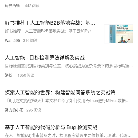
码界西柚
1442
好书推荐丨人工智能B2B落地实战：基于云和Python的商用解决方案
好书推荐丨人工智能B2B落地实战：基于云和Python的商用解决方案
Want595
316
人工智能 - 目标检测算法详解及实战
目标检测需识别目标类别与位置，核心挑战为复杂背景下的多目标精准快速检测。算法分两步：目标提取（滑动窗口或区域提议）和分类（常用CNN）。IoU衡量预测与真实框重叠度，越接近1，检测越准。主流算法包括R-CNN系列（R-CNN, Fast R-CNN, Faster R-CNN），YOLO系列，SSD，各具特色，如Faster R-CNN高效候选区生成与检测，YOLO适用于实时应用。应用场景丰富，如自动驾驶行人车辆检测，安防监控，智能零售商品识别等。实现涉及数据准备、模型训练（示例YOLOv3）、评估（Precision, Recall, mAP）及测试。
洛秋_
1650
探索人工智能的世界：构建智能问答系统之实战篇
【6月更文挑战第8天】本文档介绍了如何使用Python进行Milvus数据库操作，包括环境安装、基本操作如连接数据库、创建集合、插入和查询向量数据、创建索引、删除数据等。此外，还展示了使用LangChain库与HuggingFaceEmbeddings集成，简化操作。最后，演示了如何结合openai模型定制交互式问答系统。整个过程旨在帮助读者理解如何将预训练模型与数据库集成以实现特定任务。
努力的小雨
295
基于人工智能的代码分析与 Bug 检测实战
在人工智能(AI)尚未普及之时，检测程序错误主要依赖单元测试、代码扫描工具如SonarQube和FindBugs，以及人工集成测试。如今，AI技术显著提升了这一过程的效率，不仅能辅助开发者编写更高质量的代码，还能在单元测试与集成测试阶段提供支持，如通过Copilot+Codex优化单元测试，或利用ChatGPT等工具自动化生成测试脚本。本章将介绍如何运用AI工具识别三种常见错误：代码执行异常、未满足需求及变量命名不当，并通过实例演示Copilot如何高效定位并修正这些问题。