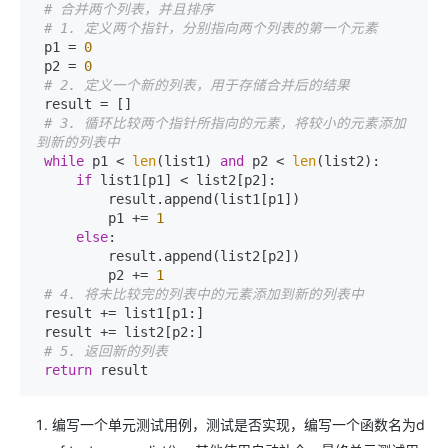
# 合并两个列表，并且排序
# 1. 定义两个指针，分别指向两个列表的第一个元素
 p1 = 
0
 p2 = 
0
# 2. 定义一个新的列表，用于存储合并后的结果
 result = []

# 3. 循环比较两个指针所指向的元素，将较小的元素添加
到新的列表中
while
 p1 < 
len
(list1) 
and
 p2 < 
len
(list2):

if
 list1[p1] < list2[p2]:

         result.append(list1[p1])

         p1 += 
1
else
:

         result.append(list2[p2])

         p2 += 
1
# 4. 将未比较完的列表中的元素添加到新的列表中
 result += list1[p1:]

 result += list2[p2:]

# 5. 返回新的列表
return
编写一个单元测试用例，测试是否实现，编写一个函数名为d