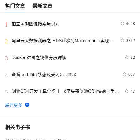
热门文章
最新文章
拍立淘的图像搜索与识别
6028
1
阿里云大数据利器之-RDS迁移到Maxcompute实现动
8332
2
态分区
Docker 进阶之镜像分层详解
32
3
查看 SELinux状态及关闭SELinux
867
4
剑池CDK开发工具介绍  |  《平头哥剑池CDK快速上手指
17
5
南》第一章
WebAssembly 在 MOSN 中的实践 - 基础框架篇
6
6
userdel使用说明
659
7
相关电子书