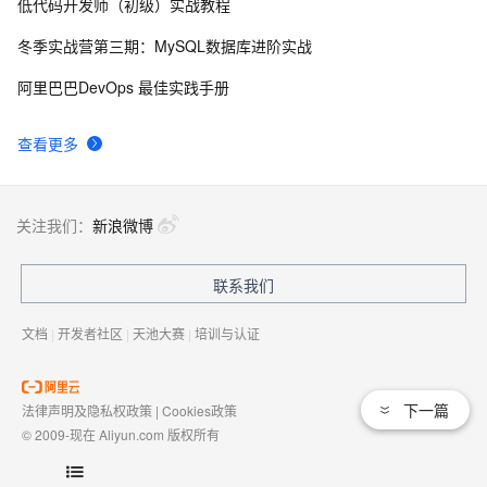
低代码开发师（初级）实战教程
自己看系统的“系统还原”
668
8
冬季实战营第三期：MySQL数据库进阶实战
AngularJS 五大特性，加快 Web 应用开发
671
9
阿里巴巴DevOps 最佳实践手册
WPF游戏开发——小鸡快跑
1
10
查看更多
关注我们：
新浪微博
联系我们
文档
|
开发者社区
|
天池大赛
|
培训与认证
下一篇
法律声明及隐私权政策
|
Cookies政策
© 2009-现在 Aliyun.com 版权所有
增值电信业务经营许可证：
浙B2-20080101
域名注册服务机构许可：
浙D3-20210002