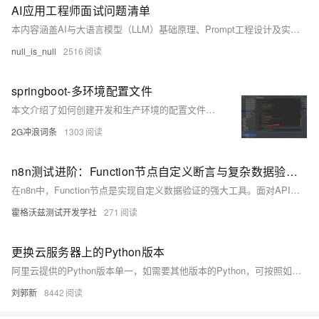
AI应用工程师面试问题清单
本内容涵盖AI与大语言模型（LLM）基础原理、Prompt工程设计及实战项目经验。详解LLM预测机制、Transformer架构、Embedding应用，介绍Prompt优化策略如Zero-shot、Few-shot、RAG技术，并结合实际项目展示AI应用全流程开发与落地能力。
null_is_null
2516
springboot-多环境配置文件
本文介绍了如何创建开发和生产环境的配置文件，并在IDEA和Maven中进行配置。开发环境中，通过设置profile为`dev`来指定配置文件；生产环境中，使用Maven命令参数`-Pprod`打包并指定配置文件。公共配置可放在`application.yml`中统一管理。日志配置需确保`logback-spring.xml`中的profile正确，以保证日志正常输出。
2G冲浪词条
1303
n8n测试进阶：Function节点自定义断言与复杂数据验证指南
在n8n中，Function节点是实现自定义数据验证的强大工具。面对API数据结构多变、复杂业务规则等挑战，传统IF节点难以应对。通过JavaScript编写验证逻辑，可精准校验字段格式、嵌套结构与业务逻辑，如邮箱、年龄、密码强度等，并收集详细错误信息。支持快速失败、批量报错、上下文联动等模式，结合调试技巧与动态规则配置，提升工作流稳定性与可维护性。用Function节点构建可靠自动化流程，让数据问题提前暴露，防患于未然。
霍格沃兹测试开发学社
271
更换云服务器上的Python版本
阿里云提供的Python版本单一，如需要其他版本的Python，可按照如下步骤来更换。 0、预备 更新系统，安装需要的工具。 sudo apt-get upgrade && apt-get update sudo apt-get install gcc make 1、卸载自带的Python 输入如下命令 sudo apt-get remove python2* 卸载python2;同理卸载python3。
刘郭新
8442