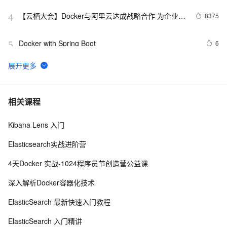
云原生应用程序！
【云栖大会】Docker与阿里云达成战略合作 为企业级
8375
4
客户提供容器服务
Docker with Spring Boot
6
5
Docker五分钟搭建Wordpress
8
6
利用Docker容器化部署应用的实战指南
8
7
相关课程
Kibana Lens 入门
Docker启动后怎样运行jar包文件
14
8
Elasticsearch实战进阶营
Docker Compose学习之docker-compose.yml编写规则 
6
9
4天Docker 实战-1024程序员节创造营公益课
及 实战案例
快速搭建Docker环境
8
10
深入解析Docker容器化技术
ElasticSearch 最新快速入门教程
ElasticSearch 入门精讲