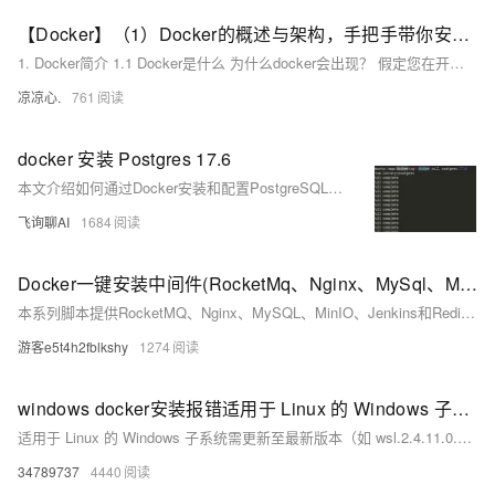
【Docker】（1）Docker的概述与架构，手把手带你安装Docker，云原生路上不可缺少的一门技术！
1. Docker简介 1.1 Docker是什么 为什么docker会出现？ 假定您在开发一款平台项目，您的开发环境具有特定的配置。其他开发人员身处的环境配置也各有不同。 您正在开发的应用依赖于您当前的配置且还要依赖于某些配置文件。 您的企业还拥有标准化的测试和生产环境，且具有自身的配置和一系列支持文件。 **要求：**希望尽可能多在本地模拟这些环境而不产生重新创建服务器环境的开销 问题： 要如何确保应用能够在这些环境中运行和通过质量检测？ 在部署过程中不出现令人头疼的版本、配置问题 无需重新编写代码和进行故障修复
凉凉心.
761
docker 安装 Postgres 17.6
本文介绍如何通过Docker安装和配置PostgreSQL 17.6。内容包括拉取镜像、导出配置文件、运行容器并挂载数据与配置文件目录，以及进入容器使用psql操作数据库的完整步骤，便于持久化管理和自定义配置。
飞询聊AI
1684
Docker一键安装中间件(RocketMq、Nginx、MySql、Minio、Jenkins、Redis）
本系列脚本提供RocketMQ、Nginx、MySQL、MinIO、Jenkins和Redis的Docker一键安装与配置方案，适用于快速部署微服务基础环境。
游客e5t4h2fblkshy
1274
windows docker安装报错适用于 Linux 的 Windows 子系统必须更新到最新版本才能继续。可通过运行 “wsl.exe --update” 进行更新。
适用于 Linux 的 Windows 子系统需更新至最新版本（如 wsl.2.4.11.0.x64.msi）以解决 2025 年 Windows 更新后可能出现的兼容性问题。用户可通过运行 “wsl.exe --update” 或访问提供的链接下载升级包进行更新。
34789737
4440