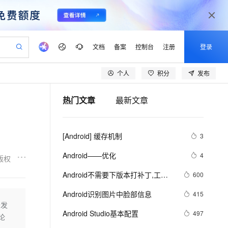
文档
备案
控制台
注册
登录
个人
积分
发布
验
作计划
器
AI 活动
专业服务
服务伙伴合作计划
开发者社区
加入我们
产品动态
服务平台百炼
阿里云 OPC 创新助力计划
热门文章
最新文章
一站式生成采购清单，支持单品或批量购买
io：打造专属 AI 语音助手
S产品伙伴计划（繁花）
峰会
CS
造的大模型服务与应用开发平台
一句话生成原生可编辑精美 PPT 文稿
AI 生产力先锋
Al MaaS 服务伙伴赋能合作
域名
博文
Careers
至高可申请百万元
Qwen3.8-Max 模型上线
开启高性价比 AI 编程新体验
弹性可伸缩的云计算服务
Qwen-Audio-3.0-Realtime 端到端实时语音角色扮演
输入一句话想法, 轻松生成专业的 PPT
先锋实践拓展 AI 生产力的边界
Token 补贴，五大权
计划
海大会
伙伴信用分合作计划
商标
问答
社会招聘
[Android] 缓存机制
3
益加速 OPC 成功
eek-V4-Pro
SS
一键部署幻兽帕鲁游戏服务器
飞天发布时刻
HOT
Open Search 向量检索版支
划
备案
电子书
校园招聘
pSeek-V4-Pro
视频创作，一键激活电商全链路生产力
稳定、安全、高性价比、高性能的云存储服务
一键购买专属联机服务器，轻松开启游戏
所见，即是所愿
持视频检索 Pipeline 功能
更多支持
Android——优化
4
版权
划
公司注册
镜像站
视频生成
语音识别与合成
专属 QwenPaw
漫剧工坊：一站式动画创作平台
AI 实训营
HOT
应用身份服务 (IDaaS)
Android不需要下版本打补丁,工
600
合作伙伴培训与认证
划
上云迁移
站生成，高效打造优质广告素材
全接入的云上超级电脑
从聊天伙伴进化为能主动干活的本地数字员工
快速生产连贯的高质量长漫剧
从基础到进阶，Agent 创客手把手教你
OpenClaw 管理能力上线
具：AndFix
lScope
我要反馈
e-1.1-T2V
Qwen3-TTS-Flash
Android识别图片中脸部信息
415
查询合作伙伴
n Alibaba Cloud ISV 合作
代维服务
建企业门户网站
10 分钟搭建微信、支付宝小程序
开发
MaxCompute MaxFrame 提
畅细腻的高质量视频
离线语音合成大模型，多语言方言自适应，低延迟高稳定
创新加速
Android Studio基本配置
ope
登录合作伙伴管理后台
497
我要建议
站，无忧落地极速上线
以可视化方式快速构建移动和 PC 门户网站
国内短信简单易用，安全可靠，秒级触达，全球覆盖200+国家和地区。
高效部署网站，快速应用到小程序
供自动弹性内存功能
论