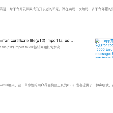
uniapp开发ios打包Error code = -5000 Error message: Error: certificate file(p12) import failed!报错问题如何解决
cate file(p12) import failed!报错问题如何解决