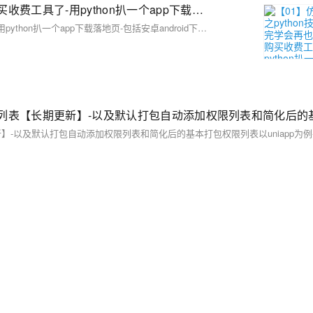
【01】仿站技术之python技术，看完学会再也不用去购买收费工具了-用python扒一个app下载落地页-包括安卓android下载（简单）-ios苹果plist下载（稍微麻烦一丢丢）-客户的麻将软件需要下载落地页并且要做搜索引擎推广-本文用python语言快速开发爬取落地页下载-优雅草卓伊凡
【01】仿站技术之python技术，看完学会再也不用去购买收费工具了-用python扒一个app下载落地页-包括安卓android下载（简单）-ios苹果plist下载（稍微麻烦一丢丢）-客户的麻将软件需要下载落地页并且要做搜索引擎推广-本文用python语言快速开发爬取落地页下载-优雅草卓伊凡