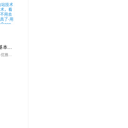
app开发之安卓Android+苹果ios打包所有权限对应解释列表【长期更新】-以及默认打包自动添加权限列表和简化后的基本打包权限列表以uniapp为例-优雅草央千澈
app开发之安卓Android+苹果ios打包所有权限对应解释列表【长期更新】-以及默认打包自动添加权限列表和简化后的基本打包权限列表以uniapp为例-优雅草央千澈