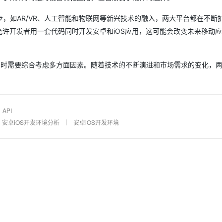
，如AR/VR、人工智能和物联网等新兴技术的融入，两大平台都在不断
AI 应用
10分钟微调：让0.6B模型媲美235B模
多模态数据信
架就允许开发者用一套代码同时开发安卓和iOS应用，这可能会改变未来移动
型
依托云原生高可用架构,实现Dify私有化部署
用1%尺寸在特定领域达到大模型90%以上效果
一个 AI 助手
超强辅助，Bol
台时需要综合考虑多方面因素。随着技术的不断演进和市场需求的变化，
即刻拥有 DeepSeek-R1 满血版
在企业官网、通讯软件中为客户提供 AI 客服
多种方案随心选，轻松解锁专属 DeepSeek
API
安卓iOS开发环境分析
安卓iOS开发环境