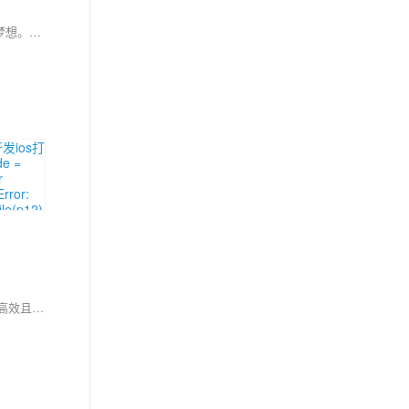
在移动应用开发的战场上，安卓和iOS两大阵营各据一方。随着技术的演进，跨平台开发框架成为开发者的新宠，旨在实现一次编码、多平台部署的梦想。本文将探讨跨平台开发的优势与挑战，并分享实用的开发技巧，帮助开发者在安卓和iOS的世界中游刃有余。
【10月更文挑战第21天】 本文将带领读者深入了解Apple最新推出的SwiftUI框架，这一革命性的用户界面构建工具为iOS开发者提供了一种声明式、高效且直观的方式来创建复杂的用户界面。通过分析SwiftUI的核心概念、主要特性以及在实际项目中的应用示例，我们将展示如何利用SwiftUI简化UI代码，提高开发效率，并保持应用程序的高性能和响应性。无论你是iOS开发的新手还是有经验的开发者，本文都将为你提供宝贵的见解和实用的指导。