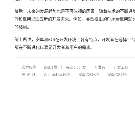
大模型解决方案
最后，未来的发展趋势也是不可忽视的因素。随着技术的不断进步
迁移与运维管理
快速部署 Dify，高效搭建 
PI和框架以适应新的开发需求。例如，谷歌推出的Flutter框
专有云
的格局。
10 分钟在聊天系统中增加
综上所述，安卓和iOS在开发环境上各有特点，开发者在选择平
都在不断进化以满足开发者和用户的需求。
文章标签：
iOS开发
Android开发
开发者
开发工具
关键词：
Android ios环境
安卓iOS环境
安卓iOS分析