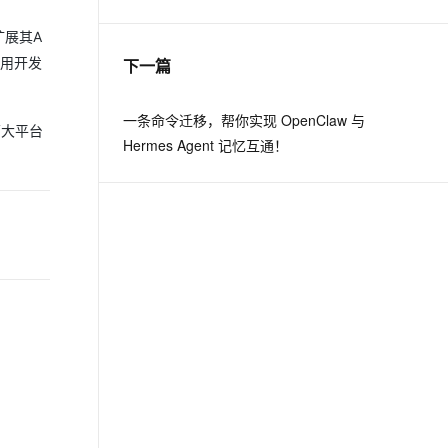
扩展其A
息提取
与 AI 智能体进行实时音视频通话
应用开发
下一篇
从文本、图片、视频中提取结构化的属性信息
构建支持视频理解的 AI 音视频实时通话应用
t.diy 一步搞定创意建站
构建大模型应用的安全防护体系
一条命令迁移，帮你实现 OpenClaw 与
两大平台
通过自然语言交互简化开发流程,全栈开发支持
通过阿里云安全产品对 AI 应用进行安全防护
Hermes Agent 记忆互通！