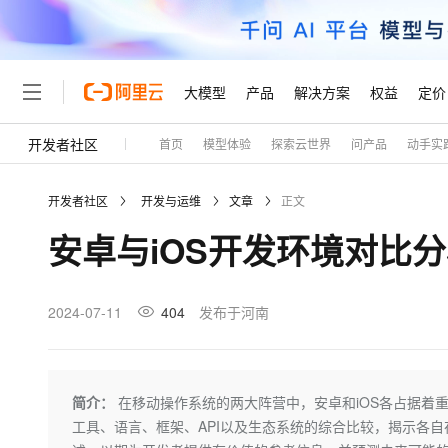
大模型
产品
解决方案
权益
定价
开发者社区
首页
模型体验
探索云世界
问产品
动手实
大模型
产品
解决方案
权益
定价
云市场
伙伴
服务
了解阿里云
精选产品
精选解决方案
普惠上云
产品定价
精选商城
成为销售伙伴
售前咨询
为什么选择阿里云
千问AI平台
开发者社区
开发与运维
文章
正文
了解云产品的定价详情
大模型服务平台百炼
千问办公，解锁你的工作
普惠上云 官方力荐
分销伙伴
在线服务
网站建设
什么是云计算
大
安卓与iOS开发环境对比
大模型服务与应用平台
企业级Agent产品，直接
云服务器38元/年起，超
咨询伙伴
多端小程序
技术领先
云上成本管理
售后服务
轻量应用服务器
Agency Agents：拥
官方推荐返现计划
大模型
精选产品
精选解决方案
Salesforce 国际版订阅
稳定可靠
管理和优化成本
推荐新用户得奖励，单订单
销售伙伴合作计划
2024-07-11
404
发布于河南
自助服务
友盟天域
安全合规
人工智能与机器学习
AI
文本生成
云数据库 RDS
HappyHorse 打造一
云工开物
无影生态合作计划
在线服务
观测云
分析师报告
高校专属算力普惠，学生认
计算
互联网应用开发
Qwen3.8-Max
HOT
Salesforce On Alibaba C
工单服务
Tuya 物联网平台阿里云
研究报告与白皮书
人工智能平台 PAI
快速拥有专属 OpenClaw
简介：
在移动操作系统的两大阵营中，安卓和iOS各占据着
大模
Consulting Partner 合
大数据
容器
智能体时代全能旗舰模型
免费试用
短信专区
一站式AI开发、训练和推
工具、语言、框架、API以及生态系统的综合比较，揭示各
蓝凌 OA
AI 大模型销售与服务生
现代化应用