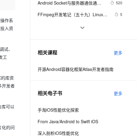
安全
Android Socket与服务器通信通用
我要投诉
e-1.1-I2V
Cosyvoice-V3-Flash
520
PolarDB
上云场景组合购
Milvus 弹性伸缩功能新增节
伴
Demo
漫剧创作，剧本、分镜、视频高效生成
100%兼容MySQL、PostgreSQL，兼容Oracle，支持集中和分布式
覆盖90%+业务场景，专享组合折扣价
点支持范围
畅自然，细节丰富
高表现力语音合成大模型，语音克隆听感自然
VPN
FFmpeg开发笔记（五十九）Linux编
5
）操作系
译ijkplayer的Android平台so库
ernetes 版 ACK
云聚AI 严选权益
AI 原生数据库服务发布
SSL 证书
申请google android map api key
3
2V
Fun-ASR
上投入资
，一键激活高效办公新体验
理容器应用的 K8s 服务
精选AI产品，从模型到应用全链提效
Agent 数据网关
文戏情感细腻自然，动作戏激烈拳拳到肉，实现更强表演能力
支持中英文自由切换，具备更强的噪声鲁棒性
堡垒机
[Android]Activity跳转传递任意类型
586
AI 用量加速计划
云原生数据库 PolarDB
的数据、Activity为SingleTask时代
防火墙
、识别商机，让客服更高效、服务更出色。
【Android  学习】小知识
新老同享，达量后返
Agentic Database 发布
、调试、
592
相关课程
替StartActivityForResult的解决方案
更多
Notification的新旧用法
发工
主机安全
应用
开源Android容器化框架Atlas开发者指南
千问办公
NEW
AI 应用及服务市场
富的库资
的智能体编程平台
一站式AI生产力平台
许多开发者
AI 应用
伶鹊
相关电子书
更多
企业级人与Agent协作平台，接入和调度多个数字员工
智能客服平台，对话机器人、对话分析、智能外呼
大模型
方库可以
大模型服务平台百炼 - 全妙
手淘iOS性能优化探索
自然语言处理
应用创作平台
多模态内容创作工具，已接入 DeepSeek
From Java/Android to Swift iOS
数据标注
片化的问
机器学习
深入剖析iOS性能优化