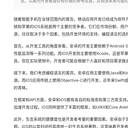
存储
天池大赛
述，以期为开发者提供有价值的参考信息，并预测未来可能
Qwen3.7-Plus
云解析DNS
解决方案免费试用 新老
电子合同
最高领取价值200元试用
能看、能想、能动手的多模
安全
网络与CDN
AI 算法大赛
畅捷通
随着智能手机在全球范围内的普及，移动应用开发已经成为软件开发
大数据开发治理平台 Data
AI 产品 免费试用
网络
安全
云开发大赛
Qwen3-VL-Plus
Tableau 订阅
统和苹果的iOS系统是两个主要的竞争者。它们在市场份额、用
1亿+ 大模型 tokens 和 
可观测
入门学习赛
源，往往取决于多个因素，包括开发环境的支持、编程语言的选择
中间件
AI空中课堂在线直播课
云防火墙
140+云产品 免费试用
上云与迁云
云原生的云上边界网络安全
产品新客免费试用，最长1
首先，从开发工具的角度来看，安卓的开发主要依赖于Android 
数据库
生态解决方案
性能监测等一系列功能。而iOS开发则主要使用Xcode，这是
大模型服务
企业出海
大模型ACA认证体验
大数据计算
具，但在实际使用中，开发者可能会根据个人喜好和项目需求做
助力企业全员 AI 认知与能
行业生态解决方案
千问AI平台-Token Plan
政企业务
媒体服务
接下来，我们考虑编程语言的差异。安卓应用主要使用Java和K
开发者生态解决方案
源。而iOS应用传统上使用Objective-C进行开发，近年来S
企业服务与云通信
千问AI平台-模型体验
AI 开发和 AI 应用解决
的青睐。
在线体验全尺寸、多种模态
域名与网站
在框架和API方面，安卓和iOS都有各自的标准库和第三方库支持
Happy 系列大模型
终端用户计算
加速开发过程。iOS同样提供了丰富的框架，如UIKit和Core A
Serverless
此外，生态系统的健康度也是开发者考量的重要因素。安卓由于
题。iOS则以其封闭但高度统一的生态系统著称，这意味着开发
开发工具