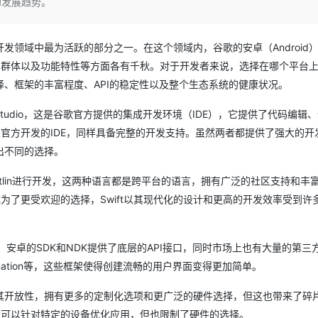
的发展趋势。
Deepseek-v4-pro
HappyHors
同享
万小智 AI 建站低至 15元/月
Qoder CN
AI 短剧/漫剧
云原生数据库 
快递物流查询
WordPress
成为服务伙
高校合作
点，立即开启云上创新
覆盖公网/内网、递归/权威、移动APP等全场景解析服务
送.CN域名，送备案服务码
基于千问大模型等，支持代码智能生成、研发智能问答
AI助力短剧
态智能体模型
旗舰 MoE 大模型，百万上下文与顶尖推理能力
图生视频，流
Ubuntu
服务生态伙伴
领域中最为活跃的部分之一。在这个领域内，谷歌的安卓（Android
云工开物
企业应用
Works
Night Plan 支持 Qwen 3.8-Max
云原生大数据计算服务 MaxCompute
AI 办公
容器服务 Kub
NEW
GLM-5.2
Wan2.7-T
Red Hat
户群体以及功能特性等方面各有千秋。对于开发者来说，选择在哪个平台
30+ 款产品免费体验
Data Agent 驱动的一站式 Data+AI 开发治理平台
夜间 5 折，Qwen/Meoo/TokenPlan 客户专享
面向分析的企业级SaaS模式云数据仓库
AI智能应用
提供一站式管
科研合作
视觉 Coding、空间感知、多模态思考等全面升级
1M上下文，专为长程任务能力而生
ERP
、框架的丰富程度、API的稳定性以及整个生态系统的健康状况。
堂（旗舰版）
SUSE
智能客服
CRM
防护产品
2个月
自动承接线索
Studio，这是谷歌官方提供的集成开发环境（IDE），它提供了代码编辑
建站小程序
苹果官方开发的IDE，同样具备完整的开发支持。虽然两者都提供了强大的开
OA 办公系统
AI 应用构建
大模型原生
出不同的选择。
力提升
财税管理
模板建站
Qoder
大模型服务平台百炼-应用模版
HOT
NEW
otlin进行开发，这两种语言都是跨平台的语言，拥有广泛的社区支持和丰
面向真实软件
个人版上线、团队版降价；千问3.8-Max首发发尝鲜
丰富多元化的应用模版和解决方案
400电话
定制建站
wift成为了更受欢迎的选择，Swift以其现代化的设计和更高的开发效率受到
万有无界
大模型服务平台百炼-智能体
方案
广告营销
模板小程序
的模型效果
灵活可视化地构建企业级 Agent
定制小程序
。安卓的SDK和NDK提供了底层的API接口，同时市场上也有大量的第三
秒悟
人工智能平台 PAI
APP 开发
nimation等，这些框架使得创建流畅的用户界面变得更加简单。
云端极速 AI 
新一代 AI 视频生成模型，深度适配广告营销等场景
AI Native 的算法工程平台，一站式完成建模、训练、推理服务部署
建站系统
其开放性，拥有更多的定制化选项和更广泛的硬件选择，但这也带来了碎
者可以针对特定的设备优化应用，但也限制了硬件的选择。