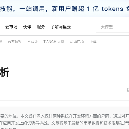
云市场
伙伴
服务
了解阿里云
践
官方博客
考认证
TIANCHI大赛
活动广场
下载
AI 特惠
数据与 API
成为产品伙伴
企业增值服务
最佳实践
价格计算器
AI 场景体
基础软件
产品伙伴合
阿里云认证
市场活动
配置报价
大模型
自助选配和估算价格
新方式
睿译宝，AI翻译排版一步到位
智启 AI 普惠权益
产品生态集成认证中心
企业支持计划
云上春晚
域名与网站
千问官方 MaaS 平台，为开发者和 Agent 而生，新用户赠送 1 亿 + tokens 额度
Qwen Aud
AI Coding
阿里云Maa
2026 阿里云
云服务器 E
为企业打
数据集
Windows
大模型认证
模型
NEW
NEW
分析
交付可用成果
值低价云产品抢先购
上传文档即自动完成翻译和格式还原
至高享 1亿+免费 tokens，加速 Al 应用落地
提供智能易用的域名与建站服务
智能编程，一键
安全可靠、
产品生态伙伴
专家技术服务
云上奥运之旅
弹性计算合作
阿里云中企出
手机三要素
宝塔 Linux
全部认证
价格优势
有专属领域专家
GLM-5.2：长任务时代开源旗舰模型
阿里云 OPC 创新助力计划
千问大模型
即刻拥有 DeepS
AI 电商营销
对象存储 O
大模型
产品生态伙伴工作台
企业增值服务台
云栖战略参考
云存储合作计
云栖大会
身份实名认证
CentOS
训练营
推动算力普惠，释放技术红利
最高返9万
多领域专家智能体,一键组建 AI 虚拟交付团队
快速构建应用程序和网站，即刻迈出上云第一步
至高百万元 Token 补贴，加速一人公司成长
多元化、高性能、安全可靠的大模型服务
真正可用的 1M 上下文,一次完成代码全链路开发
轻松解锁专属 Dee
从图文生成到
云上的中国
数据库合作计
活动全景
短信
Docker
图片和
站式影视创作平台
Hermes Agent，打造自进化智能体
Token Plan 模型订阅计划
数字证书管理服务（原SSL证书）
5 分钟轻松部署
AI 广告创作
无影云电脑
企业成长
NEW
信息公告
看见新力量
云网络合作计
OCR 文字识别
JAVA
证享300元代金券
可视化编排打通从文字构思到成片全链路闭环
全托管，含MySQL、PostgreSQL、SQL Server、MariaDB多引擎
自主进化，持久记忆，越用越聪明
Qwen3.8-Max 首发尝鲜，限时加量 10 倍，夜间低至2折
实现全站HTTPS，呈现可信的WEB访问
图文、视频一
随时随地安
魔搭 Mode
Kimi-K3
HappyHors
NEW
loud
服务实践
官网公告
金融模力时刻
Salesforce O
版
发票查验
全能环境
Claude Code + GStack 打造工程团队
千问办公，限时限量积分加倍
Qoder
低代码高效构
AI 建站
短信服务
重要的地位。本文旨在深入探讨两种系统在开发环境方面的异同，通过对
型
NEW
作计划
Kimi 最新旗舰模型，长程编程与推理利器
让文字生成流
计划
创新中心
魔搭 ModelSc
健康状态
理服务
让AI从“聊天伙伴”进化为能干活的“数字员工”
安装技能 GStack，拥有专属 AI 工程团队
你的AI工作搭子，覆盖日常办公高频场景
面向真实软件的智能体编程平台
0 代码专业建
自在应用开发上的优势与挑战。文章将基于最新的市场数据和技术发展进行
客户案例
天气预报查询
操作系统
态合作计划