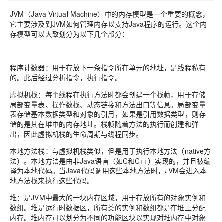
JVM（Java Virtual Machine）中的内存模型是一个重要的概念，
它主要涉及到JVM如何管理内存以支持Java程序的运行。这个内
存模型可以大致划分为以下几个部分：
程序计数器：用于存放下一条指令所在单元的地址，是线程私有
的。此后经过分析指令，执行指令。
虚拟机栈：每个线程在执行方法时都会创建一个栈帧，用于存储
局部变量表、操作数栈、动态链接和方法出口等信息。局部变量
表存储基本数据类型和对象的引用，如果是引用数据类型，则存
储的是其在堆中的内存地址。栈帧随着方法的执行而创建和弹
出，因此虚拟机栈的生命周期与线程同步。
本地方法栈：与虚拟机栈类似，但是用于执行本地方法（native方
法）。本地方法是由非Java语言（如C和C++）实现的，并且被编
译为本地代码。当Java代码调用这些本地方法时，JVM会进入本
地方法栈来执行这些代码。
堆：是JVM中最大的一块内存区域，用于存放所有的对象实例和
数组。堆是运行时数据区，所有类的实例和数组都是在堆上分配
内存。堆内存可以划分为不同的功能区块以实现对堆内存中对象