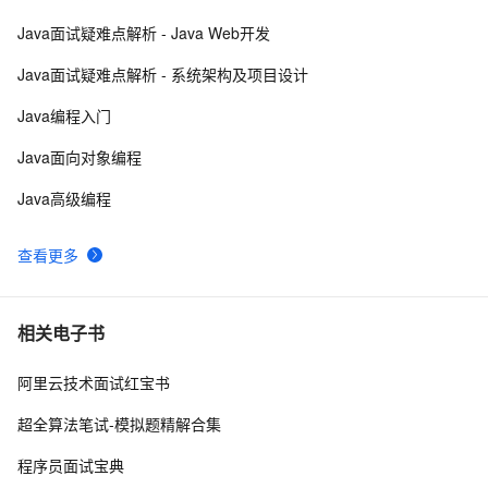
们，让你的网页设计秒变高大上，面试难题迎刃而解！
Java面试疑难点解析 - Java Web开发
Google 历年笔试面试30题
9
9
Java面试疑难点解析 - 系统架构及项目设计
【Spring Boot自动装配原理详解与常见面试题】—— 每
7
10
Java编程入门
天一点小知识（下）
Java面向对象编程
Java高级编程
查看更多
相关电子书
阿里云技术面试红宝书
超全算法笔试-模拟题精解合集
程序员面试宝典