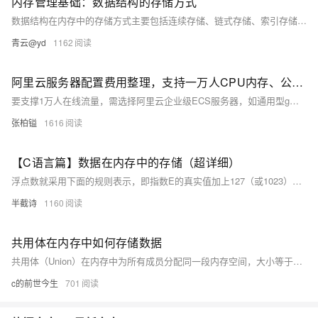
内存管理基础：数据结构的存储方式
数据结构在内存中的存储方式主要包括连续存储、链式存储、索引存储和散列存储。连续存储如数组，数据元素按顺序连续存放，访问速度快但扩展性差；链式存储如链表，通过指针连接分散的节点，便于插入删除但访问效率低；索引存储通过索引表提高查找效率，常用于数据库系统；散列存储如哈希表，通过哈希函数实现快速存取，但需处理冲突。不同场景下应根据访问模式、数据规模和操作频率选择合适的存储结构，甚至结合多种方式以达到最优性能。掌握这些存储机制是构建高效程序和理解高级数据结构的基础。
青云@yd
1162
阿里云服务器配置费用整理，支持一万人CPU内存、公网带宽和存储IO性能全解析
要支撑1万人在线流量，需选择阿里云企业级ECS服务器，如通用型g系列、高主频型hf系列或通用算力型u1实例，配置如16核64G及以上，搭配高带宽与SSD/ESSD云盘，费用约数千元每月。
张柏镒
1616
【C语言篇】数据在内存中的存储（超详细）
浮点数就采⽤下⾯的规则表⽰，即指数E的真实值加上127（或1023），再将有效数字M去掉整数部分的1。
半截诗
1160
共用体在内存中如何存储数据
共用体（Union）在内存中为所有成员分配同一段内存空间，大小等于最大成员所需的空间。这意味着所有成员共享同一块内存，但同一时间只能存储其中一个成员的数据，无法同时保存多个成员的值。
c的前世今生
701