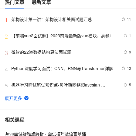
热门文章
最新文章
架构设计第一讲：架构设计相关面试题汇总
11
1
【前端vue2面试题】2023前端最新版vue模块，高频17
1
2
问(上)
微软的22道数据结构算法面试题
9
3
Python深度学习面试：CNN、RNN与Transformer详解
12
4
机器学习面试笔试知识点-贝叶斯网络(Bayesian 
5
5
Network) 、马尔科夫(Markov) 和主题模型(T M)1
10年Java面试总结：Java程序员面试必备的面试技巧
5
6
给面试官上一课：HTTPS是先进行TCP三次握手，再进
17
7
相关课程
行TLS四次握手
Java面试疑难点解析 - 面试技巧及语言基础
揭秘CSS布局神器：vw/vh、rem、%与px大PK，掌握它
6
8