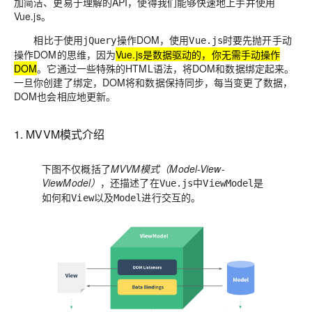
加简洁、更易于理解的API，使得我们能够快速地上手并使用
Vue.js。
相比于使用
操作DOM，使用
时要先抛开手动
jQuery
Vue.js
操作DOM的思维，因为
Vue.js是数据驱动的，你无需手动操作
DOM
。它通过一些特殊的HTML语法，将DOM和数据绑定起来。
一旦你创建了绑定，DOM将和数据保持同步，每当变更了数据，
DOM也会相应地更新。
1. MVVM模式介绍
下图不仅概括了
MVVM模式（Model-View-
ViewModel）
，还描述了在
中
是
Vue.js
ViewModel
如何和
以及
进行交互的。
View
Model