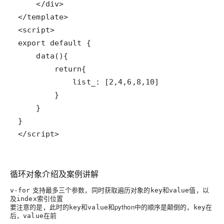
</script>
循环对象介绍及案例讲解
支持最多三个参数，同时获取遍历对象的
和
值，以
v-for
key
value
及
索引位置
index
要注意的是，此时的
和
和python中的顺序是颠倒的，
在
key
value
key
后，
在前
value