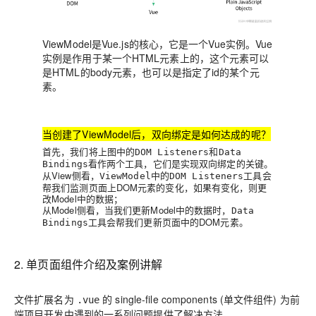
ViewModel是Vue.js的核心，它是一个Vue实例
。Vue
实例是作用于某一个HTML元素上的，这个元素可以
是HTML的body元素，也可以是指定了id的某个元
素。
当创建了ViewModel后，双向绑定是如何达成的呢？
首先，我们将上图中的
和
DOM Listeners
Data
看作两个工具，它们是实现双向绑定的关键。
Bindings
从View侧看，
中的
工具会
ViewModel
DOM Listeners
帮我们监测页面上DOM元素的变化，如果有变化，则更
改Model中的数据；
从Model侧看，当我们更新Model中的数据时，
Data
工具会帮我们更新页面中的DOM元素。
Bindings
2. 单页面组件介绍及案例讲解
文件扩展名为
的
single-file components (单文件组件)
为前
.vue
端项目开发中遇到的一系列问题提供了解决方法。