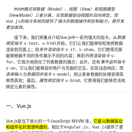
将数据（Model）、视图（View）和视图模型
MVVM模式
（ViewModel）三者分离，实现数据驱动视图的双向绑定。而
则提供了强大的数据操作和控制能力，使开发
Vue.js的指令系统
更加高效。
接下来，我们将重点介绍Vue.js中一系列强大的指令。从
数据
绑定指令
、
开始，它们让我们能够轻松地将数据
v-text
v-html
渲染到页面上；到
条件渲染指令
、
，它们使得页面
v-if
v-show
能够根据不同的条件展示不同的内容；再到
列表渲染指令
v-
，它极大地简化了列表数据的展示；此外，还有
事件监听指令
for
，它让我们能够监听用户与页面的交互，实现动态响应；而
v-on
表单输入与数据同步指令
，则让表单数据的处理变得简
v-model
单而高效；最后，
属性绑定指令
，它使得我们能够灵活地
v-bind
绑定元素的属性。
一、Vue.js
Vue.js
是当下很火的一个
JavaScript MVVM
库，
它是以数据驱动
和组件化的思想构建的
。相比于
，
提供了更
Angular.js
Vue.js