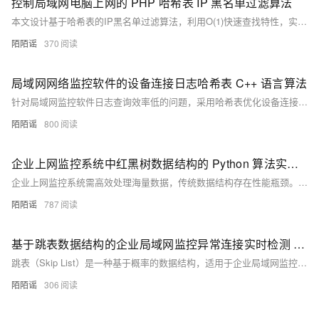
控制局域网电脑上网的 PHP 哈希表 IP 黑名单过滤算法
本文设计基于哈希表的IP黑名单过滤算法，利用O(1)快速查找特性，实现局域网电脑上网的高效管控。通过PHP关联数组构建黑名单，支持实时拦截、动态增删与自动过期清理，适用于50-500台终端场景，显著降低网络延迟，提升管控灵活性与响应速度。
陌陌谣
370
局域网网络监控软件的设备连接日志哈希表 C++ 语言算法
针对局域网监控软件日志查询效率低的问题，采用哈希表优化设备连接日志管理。通过IP哈希映射实现O(1)级增删查操作，结合链地址法解决冲突，显著提升500+设备环境下的实时处理性能，内存占用低且易于扩展，有效支撑高并发日志操作。
陌陌谣
800
企业上网监控系统中红黑树数据结构的 Python 算法实现与应用研究
企业上网监控系统需高效处理海量数据，传统数据结构存在性能瓶颈。红黑树通过自平衡机制，确保查找、插入、删除操作的时间复杂度稳定在 O(log n)，适用于网络记录存储、设备信息维护及安全事件排序等场景。本文分析红黑树的理论基础、应用场景及 Python 实现，并探讨其在企业监控系统中的实践价值，提升系统性能与稳定性。
陌陌谣
787
基于跳表数据结构的企业局域网监控异常连接实时检测 C++ 算法研究
跳表（Skip List）是一种基于概率的数据结构，适用于企业局域网监控中海量连接记录的高效处理。其通过多层索引机制实现快速查找、插入和删除操作，时间复杂度为 $O(\log n)$，优于链表和平衡树。跳表在异常连接识别、黑名单管理和历史记录溯源等场景中表现出色，具备实现简单、支持范围查询等优势，是企业网络监控中动态数据管理的理想选择。
陌陌谣
306