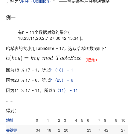
，称为“
冲突（Collision）
”。——需要某种冲突解决策略
例一
有n = 11个数据对象的集合{
18,23,11,20,2,7,27,30,42,15,34 }。
哈希表的大小用TableSize = 17，选取哈希函数h如下：
（取余）
因为18 % 17 = 1，所以
h（18） = 1
因为23 % 17 = 6，所以
h（23） = 6
因为11 % 17 = 11，所以h
（11） = 11
......
得到：
地址
0
1
2
3
4
5
6
7
8
9
10
关键词
34
18
2
20
23
7
42
27