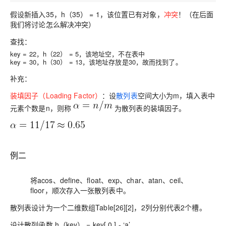
假设新插入35，h（35） = 1，该位置已有对象，
冲突
！（在后面
我们将讨论怎么解决冲突）
查找：
key = 22，h（22） = 5，该地址空，不在表中
key = 30，h（30） = 13，该地址存放是30，故而找到了。
补充：
装填因子（Loading Factor）
：设
散列表
空间大小为m，填入表中
元素个数是n，则称
为散列表的装填因子。
例二
将acos、define、float、exp、char、atan、ceil、
floor，顺次存入一张散列表中。
散列表设计为一个二维数组Table[26][2]，2列分别代表2个槽。
设计散列函数 h（key） = key[ 0 ] - ‘a’