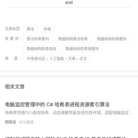
end
文章标签：
算法
存储
关键词：
算法哈希散列
数据结构算法哈希
数据结构哈希散列
数据结构哈希查找
数据结构哈希表散列
来 源：
开发者社区
>
人工智能
>
文章
> 正文
相关文章
电脑监控管理中的 C# 哈希表进程资源索引算法
哈希表凭借O(1)查询效率、动态增删性能及低内存开销，适配电脑监控系统对进程资源数据的实时索引需求。通过定制哈希函数与链地址法冲突解决，实现高效进程状态追踪与异常预警。
陌陌谣
373