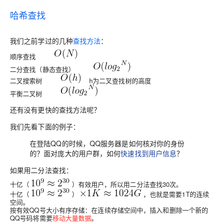
哈希查找
我们之前学过的几种
查找方法
：
顺序查找
二分查找（静态查找）
二叉搜索树
h为二叉查找树的高度
平衡二叉树
还有没有更快的查找方法呢？
我们先看下面的例子：
在登陆QQ的时候，QQ服务器是如何核对你的身份
的？面对庞大的用户群，如何
快速找到用户信息
？
如果用二分法查找：
十亿（
）有效用户，所以用二分法查找
30
次。
十亿（
）
，也就是需要
1T
的连续
空间。
按有效QQ号大小有序存储：在连续存储空间中，插入和删除一个新的
QQ号码将需要
移动大量数据
。