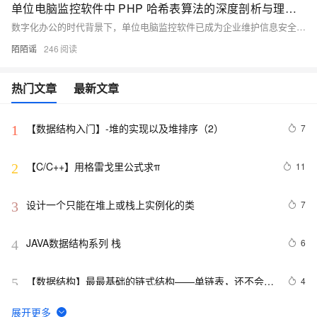
单位电脑监控软件中 PHP 哈希表算法的深度剖析与理论探究
数字化办公的时代背景下，单位电脑监控软件已成为企业维护信息安全、提升工作效率的关键工具。此类软件可全面监测员工的电脑操作行为，收集海量数据，故而高效管理和处理这些数据显得尤为重要。数据结构与算法在此过程中发挥着核心作用。本文将聚焦于哈希表这一在单位电脑监控软件中广泛应用的数据结构，并通过 PHP 语言实现相关功能，为优化单位电脑监控软件提供技术支持。
陌陌谣
246
热门文章
最新文章
【数据结构入门】-堆的实现以及堆排序（2）
7
1
【C/C++】用格雷戈里公式求π
11
2
设计一个只能在堆上或栈上实例化的类
7
3
JAVA数据结构系列 栈
6
4
【数据结构】最最基础的链式结构——单链表，还不会你
4
5
就吃大亏了！