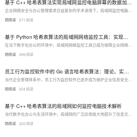
基于 C++ 哈希表算法实现局域网监控电脑屏幕的数据加速机制研究
企业网络安全与办公管理需求日益复杂的学术语境下，局域网监控电脑屏幕作为保障信息安全、规范员工操作的重要手段，已然成为网络安全领域的关键研究对象。其作用类似网络空间中的 “电子眼”，实时捕获每台电脑屏幕上的操作动态。然而，面对海量监控数据，实现高效数据存储与快速检索，已成为提升监控系统性能的核心挑战。本文聚焦于 C++ 语言中的哈希表算法，深入探究其如何成为局域网监控电脑屏幕数据处理的 “加速引擎”，并通过详尽的代码示例，展现其强大功能与应用价值。
陌陌谣
271
基于 Python 哈希表算法的局域网网络监控工具：实现高效数据管理的核心技术
在当下数字化办公的环境中，局域网网络监控工具已成为保障企业网络安全、确保其高效运行的核心手段。此类工具通过对网络数据的收集、分析与管理，赋予企业实时洞察网络活动的能力。而在其运行机制背后，数据结构与算法发挥着关键作用。本文聚焦于 PHP 语言中的哈希表算法，深入探究其在局域网网络监控工具中的应用方式及所具备的优势。
陌陌谣
399
员工行为监控软件中的 Go 语言哈希表算法：理论、实现与分析
当代企业管理体系中，员工行为监控软件已逐步成为维护企业信息安全、提升工作效能的关键工具。这类软件能够实时记录员工操作行为，为企业管理者提供数据驱动的决策依据。其核心支撑技术在于数据结构与算法的精妙运用。本文聚焦于 Go 语言中的哈希表算法，深入探究其在员工行为监控软件中的应用逻辑与实现机制。
陌陌谣
324
基于 C++ 哈希表算法的局域网如何监控电脑技术解析
当代数字化办公与生活环境中，局域网的广泛应用极大地提升了信息交互的效率与便捷性。然而，出于网络安全管理、资源合理分配以及合规性要求等多方面的考量，对局域网内计算机进行有效监控成为一项至关重要的任务。实现局域网内计算机监控，涉及多种数据结构与算法的运用。本文聚焦于 C++ 编程语言中的哈希表算法，深入探讨其在局域网计算机监控场景中的应用，并通过详尽的代码示例进行阐释。
陌陌谣
322