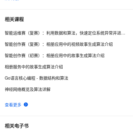
【数据结构进阶】AVL树深度剖析 + 实现（附源码）
7
6
数据结构与算法分析-分离链接散列表的实现
1
7
相关课程
智能运维赛（复赛）：利用数据和算法，快速定位系统异常并进行根因分析
数据结构（顺序结构、链式结构、索引结构、散列结构）
7
8
智能创作赛（复赛）：相册应用中的视频故事生成算法介绍
数据结构算法复习[栈操作相关]
8
9
智能创作赛（初赛）：相册应用中的故事生成算法介绍
Android开发之那些好用的数据结构与API(三)
7
10
相册服务中的故事生成算法介绍
Go语言核心编程 - 数据结构和算法
神经网络概览及算法详解
查看更多
相关电子书