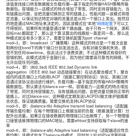
该值查找接口转发数据报文负载均衡—基于指定的传输HASH策略传输
数据包。容错能力—这模式的特点增加了带宽，同时支持容错能力，当
有链路出问题，会把流量切换到正常的链路上。性能问题—该模式将限
定流量，以保证到达特定对端的流量总是从同一个接口上发出。既然目
的地是通过MAC地址来决定的，因此该模式在“本地”
网络配置
下可以工
作得很好。如果所有流量是通过单个路由器，由于只有一个网关，源和
目标mac都固定了，那么这个算法算出的线路就一直是同一条，那么这
种模式就没有多少意义了。需要交换机配置为port channel
mod=3，即：broadcast（广播策略）这种模式的特点是一个报文会复
制两份往bond下的两个接口分别发送出去，当有对端交换机失效，感
觉不到任何downtime，但此法过于浪费资源；不过这种模式有很好的
容错机制。此模式适用于金融行业，因为他们需要高可靠性的网络，不
允许出现任何问题。
mod=4，即：(802.3ad) IEEE 802.3ad Dynamic link
aggregation（IEEE 802.3ad 动态链接聚合）在动态聚合模式下，聚合
组内的成员端口上均启用LACP（链路汇聚控制协议）协议，其端口状
态通过该协议自动进行维护。负载均衡—基于指定的传输HASH策略传
输数据包。默认算法与blance-xor一样。容错能力—这模式的特点增加
了带宽，同时支持容错能力，当有链路出问题，会把流量切换到正常的
链路上。对比blance-xor，这种模式定期发送LACPDU报文维护链路聚
合状态，保证链路质量。需要交换机支持LACP协议
mod=5，即：(balance-tlb) Adaptive transmit load balancing（适配器
传输负载均衡）在每个物理接口上根据当前的负载（根据速度计算）分
配外出流量。如果正在接收数据的物理接口口出故障了，另一个物理接
口接管该故障物理口的MAC地址。需要ethtool支持获取每个slave的速
率
mod=6，即：(balance-alb) Adaptive load balancing（适配器适应性负
载均衡）该模式包含了balance-tlb模式，同时加上针对IPV4流量的接