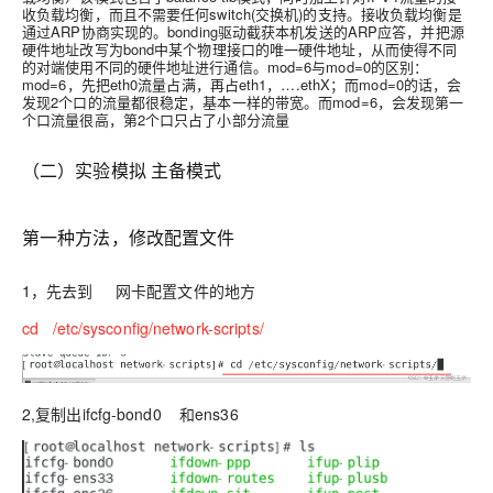
收负载均衡，而且不需要任何switch(交换机)的支持。接收负载均衡是
通过ARP协商实现的。bonding驱动截获本机发送的ARP应答，并把源
硬件地址改写为bond中某个物理接口的唯一硬件地址，从而使得不同
的对端使用不同的硬件地址进行通信。mod=6与mod=0的区别：
mod=6，先把eth0流量占满，再占eth1，….ethX；而mod=0的话，会
发现2个口的流量都很稳定，基本一样的带宽。而mod=6，会发现第一
个口流量很高，第2个口只占了小部分流量
（二）实验模拟 主备模式
第一种方法，修改配置文件
1，先去到 网卡配置文件的地方
cd /etc/sysconfig/network-scripts/
2,复制出ifcfg-bond0 和ens36