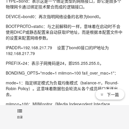
TYPE=bond：
表示这是一个绑定类型的网络接口，即它是由多个
物理网卡通过绑定技术聚合而成的逻辑接口。
DEVICE=bond0：
再次指明网络设备的名称为bond0。
BOOTPROTO=static
：与之前解释的一样，意味着在启动时不会
使用DHCP或静态配置来自动获取IP地址，而是根据本配置文件中
的设置来配置网络参数。
IPADDR=192.168.217.79
设置了bond0接口的IP地址为
192.168.217.79
PREFIX=24
：表示子网掩码是24，即255.255.255.0。
BONDING_OPTS="mode=1 miimon=100 fail_over_mac=1"：
mode=1：
指定绑定模式为负载均衡模式（balance-rr，Round-
Robin Policy）。这意味着数据包会轮流从各个成员接口发送出
去。
下一篇
miimon=100
：MIIMonitor（Media Independent Interface
Monitor）间隔设置为100毫秒，用来检查成员接口的链路状态，
如果发现某个接口失效，则切换到其他可用接口。
目录