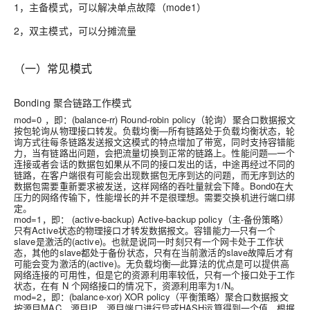
1，主备模式，可以解决单点故障（mode1）
2，双主模式，可以分摊流量
（一）常见模式
Bonding
聚合链路工作模式
mod=0 ，即：(balance-rr) Round-robin policy（
轮询
）聚合口数据报文
按包轮询从物理接口转发。负载均衡—所有链路处于负载均衡状态，轮
询方式往每条链路发送报文这模式的特点增加了带宽，同时支持容错能
力，当有链路出问题，会把流量切换到正常的链路上。性能问题—一个
连接或者会话的数据包如果从不同的接口发出的话，中途再经过不同的
链路，在客户端很有可能会出现数据包无序到达的问题，而无序到达的
数据包需要重新要求被发送，这样网络的吞吐量就会下降。Bond0在大
压力的网络传输下，性能增长的并不是很理想。需要交换机进行端口绑
定。
mod=1，即： (active-backup) Active-backup policy（主-备份策略）
只有Active状态的物理接口才转发数据报文。容错能力—只有一个
slave是激活的(active)。也就是说同一时刻只有一个网卡处于工作状
态，其他的slave都处于备份状态，只有在当前激活的slave故障后才有
可能会变为激活的(active)。无负载均衡—此算法的优点是可以提供高
网络连接的可用性，但是它的资源利用率较低，只有一个接口处于工作
状态，在有 N 个网络接口的情况下，资源利用率为1/N。
mod=2，即：(balance-xor) XOR policy（平衡策略）聚合口数据报文
按源目MAC、源目IP、源目端口进行异或HASH运算得到一个值，根据