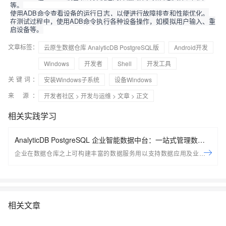
等。
使用ADB命令查看设备的运行日志，以便进行故障排查和性能优化。
在测试过程中，使用ADB命令执行各种设备操作，如模拟用户输入、重
启设备等。
文章标签：
云原生数据仓库 AnalyticDB PostgreSQL版
Android开发
Windows
开发者
Shell
开发工具
关键词：
安装Windows子系统
设备Windows
来 源：
开发者社区
>
开发与运维
>
文章
> 正文
相关实践学习
AnalyticDB PostgreSQL 企业智能数据中台：一站式管理数据
服务资产
企业在数据仓库之上可构建丰富的数据服务用以支持数据应用及业务场
景；ADB PG推出全新企业智能数据平台，用以帮助用户一站式的管理企
业数据服务资产，包括创建， 管理，探索， 监控等； 助力企业在现有平
台之上快速构建起数据服务资产体系
相关文章