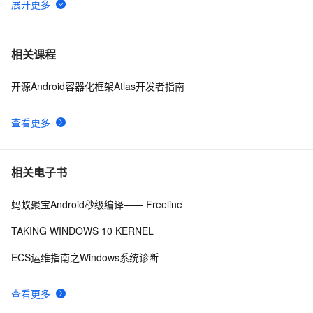
音视频windows安装ffmpeg6.0并使用vs调试源码笔记
8
6
windows解决SpringBoot启动时：APPLICATION 
10
7
相关课程
FAILED TO START
开源Android容器化框架Atlas开发者指南
Windows Update MiniTool 20.12.2016 控制Window更新
7
8
下载及使用教程
查看更多
腾讯START云游戏开启不限量测试，支持MacOS和
4
9
Windows
Links/tutorials on writing windows (stack based) 
642
10
相关电子书
exploits
蚂蚁聚宝Android秒级编译—— Freeline
TAKING WINDOWS 10 KERNEL
ECS运维指南之Windows系统诊断
查看更多