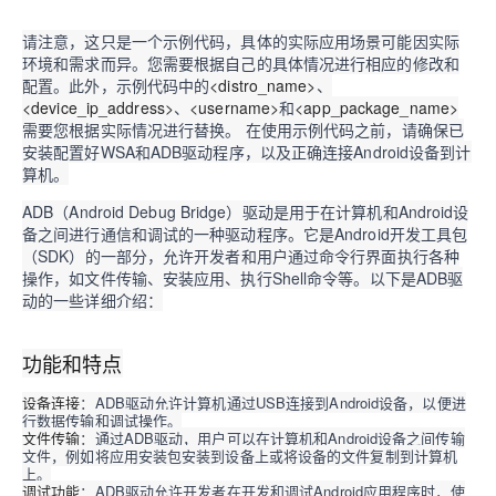
请注意，这只是一个示例代码，具体的实际应用场景可能因实际
环境和需求而异。您需要根据自己的具体情况进行相应的修改和
配置。此外，示例代码中的
<distro_name>
、
<device_ip_address>
、
<username>
和
<app_package_name>
需要您根据实际情况进行替换。 在使用示例代码之前，请确保已
安装配置好WSA和ADB驱动程序，以及正确连接Android设备到计
算机。
ADB（Android Debug Bridge）驱动是用于在计算机和Android设
备之间进行通信和调试的一种驱动程序。它是Android开发工具包
（SDK）的一部分，允许开发者和用户通过命令行界面执行各种
操作，如文件传输、安装应用、执行Shell命令等。以下是ADB驱
动的一些详细介绍：
功能和特点
设备连接
：ADB驱动允许计算机通过USB连接到Android设备，以便进
行数据传输和调试操作。
文件传输
：通过ADB驱动，用户可以在计算机和Android设备之间传输
文件，例如将应用安装包安装到设备上或将设备的文件复制到计算机
上。
调试功能
：ADB驱动允许开发者在开发和调试Android应用程序时，使