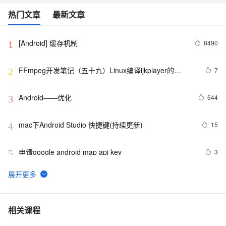
热门文章
最新文章
[Android] 缓存机制
8490
1
FFmpeg开发笔记（五十九）Linux编译ijkplayer的
7
2
Android平台so库
Android——优化
644
3
mac下Android Studio 快捷键(持续更新)
15
4
申请google android map api key
3
5
Android 中文API （68） —— BluetoothClass.Service
651
6
4.2、Android Studio压缩你的代码和资源
606
7
相关课程