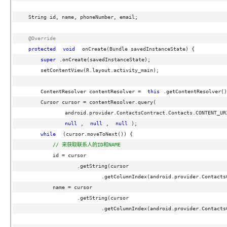
String id, name, phoneNumber, email;
@Override
protected
void
onCreate(Bundle savedInstanceState) {
super
.onCreate(savedInstanceState);
setContentView(R.layout.activity_main);
ContentResolver contentResolver = 
this
.getContentResolver()
Cursor cursor = contentResolver.query(
android.provider.ContactsContract.Contacts.CONTENT_UR
null
, 
null
, 
null
);
while
(cursor.moveToNext()) {
// 来获取联系人的ID和NAME
id = cursor
.getString(cursor
.getColumnIndex(android.provider.Contacts
name = cursor
.getString(cursor
.getColumnIndex(android.provider.Contacts