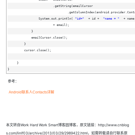
.getString(emailCursor
.getColumnIndex(android.provider.Cont
System.out.println(
"id="
+ id + 
"name = "
+ name
+ email);
}
emailCursor.close();
}
cursor.close();
}
}
参考：
Android联系人Contacts详解
本文转自Work Hard Work Smart博客园博客，原文链接：http://www.cnblog
s.com/linlf03/archive/2013/03/29/2989422.html，如需转载请自行联系原