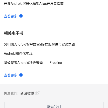
开源Android容器化框架Atlas开发者指南
【Android  学习】小知识Notification的新旧用法
593
8
查看更多
Android4: Write Storage权限问题
510
9
Android系统如何管理自己内存的？
669
10
相关电子书
58同城Android客户端Walle框架演进与实践之路
Android组件化实现
蚂蚁聚宝Android秒级编译——Freeline
查看更多
关注我们：
新浪微博
联系我们