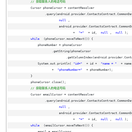
// 获取联系人的电话号码
Cursor phoneCursor = contentResolver
.query(android.provider.ContactsContract.CommonDa
null
,
android.provider.ContactsContract.CommonD
+ 
"="
+ id, 
null
, 
null
);
while
(phoneCursor.moveToNext()) {
phoneNumber = phoneCursor
.getString(phoneCursor
.getColumnIndex(android.provider.Cont
System.out.println(
"id="
+ id + 
"name = "
+ name
+ 
"phoneNumber="
+ phoneNumber);
}
phoneCursor.close();
// 获取联系人的电话号码
Cursor emailCursor = contentResolver
.query(android.provider.ContactsContract.CommonDa
null
,
android.provider.ContactsContract.CommonD
+ 
"="
+ id, 
null
, 
null
);
while
(emailCursor.moveToNext()) {
email = emailCursor