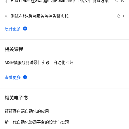
RuoYi-Vue 在Swagger和Postman中 上传文件测试方案
10
4
测试右移-后台服务监控告警实践
1
5
征文分享｜OceanBase 3.1.2 数据库性能测试探索
4
6
【实测】django测试平台的各种权限管理设计解决方案！
6
7
相关课程
超干货！
MSE微服务测试最佳实践 - 自动化回归
2022渗透测试-反弹shell的详细讲解
7
8
查看更多
Matlab+Qt开发笔记（一）：matlab搭建Qt开发matlib环
2
9
境以及Demo测试
阿里云智能视觉开放平台人脸人体API测试Demo
6
10
相关电子书
钉钉客户端自动化的应用
新一代自动化渗透平台的设计与实现