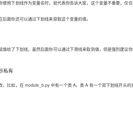
你使用下划线作为变量名时，就代表你告诉大家，这个变量不重要，仅仅
AI 应用
10分钟微调：让0.6B模型媲美235B模
多模态数据信
在后面你还可以通过下划线来获取这个变量的值。
型
依托云原生高可用架构,实现Dify私有化部署
用1%尺寸在特定领域达到大模型90%以上效果
一个 AI 助手
超强辅助，Bol
即刻拥有 DeepSeek-R1 满血版
在企业官网、通讯软件中为客户提供 AI 客服
多种方案随心选，轻松解锁专属 DeepSeek
赋值给了下划线，虽然后面你可以通过下滑线来取到值，但是强烈建议你
示私有
，在 module_b.py 中有一个类 A，类 A 有一个双下划线开头的