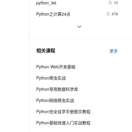
安全
python_list
我要投诉
e-1.1-I2V
Cosyvoice-V3-Flash
10
PolarDB
上云场景组合购
Milvus 弹性伸缩功能新增节
伴
漫剧创作，剧本、分镜、视频高效生成
100%兼容MySQL、PostgreSQL，兼容Oracle，支持集中和分布式
覆盖90%+业务场景，专享组合折扣价
点支持范围
畅自然，细节丰富
高表现力语音合成大模型，语音克隆听感自然
VPN
Python之计算24点
478
ernetes 版 ACK
云聚AI 严选权益
AI 原生数据库服务发布
SSL 证书
Python中的find()和count()方法详解
11
2V
Fun-ASR
，一键激活高效办公新体验
理容器应用的 K8s 服务
精选AI产品，从模型到应用全链提效
Agent 数据网关
文戏情感细腻自然，动作戏激烈拳拳到肉，实现更强表演能力
支持中英文自由切换，具备更强的噪声鲁棒性
堡垒机
Python 二维码的读取与生成：使用
11
AI 用量加速计划
云原生数据库 PolarDB
链接生成二维码、读取二维码里的链
防火墙
、识别商机，让客服更高效、服务更出色。
python 模块初始
新老同享，达量后返
Agentic Database 发布
641
相关课程
接
更多
主机安全
应用
Python Web开发基础
千问办公
NEW
AI 应用及服务市场
的智能体编程平台
一站式AI生产力平台
Python爬虫实战
AI 应用
伶鹊
Python常用数据科学库
企业级人与Agent协作平台，接入和调度多个数字员工
智能客服平台，对话机器人、对话分析、智能外呼
大模型
Python网络爬虫实战
大模型服务平台百炼 - 全妙
自然语言处理
Python完全自学手册图文教程
应用创作平台
多模态内容创作工具，已接入 DeepSeek
数据标注
Python基础快速入门实战教程
机器学习