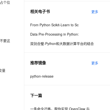
占个位
相关电子书
更多
息提取
与 AI 智能体进行实时音视频通话
从文本、图片、视频中提取结构化的属性信息
构建支持视频理解的 AI 音视频实时通话应用
From Python Scikit-Learn to Sc
t.diy 一步搞定创意建站
构建大模型应用的安全防护体系
Data Pre-Processing in Python:
通过自然语言交互简化开发流程,全栈开发支持
通过阿里云安全产品对 AI 应用进行安全防护
不要这
双剑合璧-Python和大数据计算平台的结合
推荐镜像
更多
变量
python-release
下一篇
一条命令迁移，帮你实现 OpenClaw 与