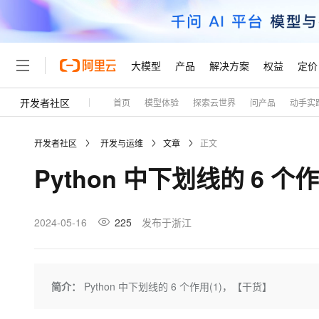
大模型
产品
解决方案
权益
定价
开发者社区
首页
模型体验
探索云世界
问产品
动手实
大模型
产品
解决方案
权益
定价
云市场
伙伴
服务
了解阿里云
精选产品
精选解决方案
普惠上云
产品定价
精选商城
成为销售伙伴
售前咨询
为什么选择阿里云
千问AI平台
开发者社区
开发与运维
文章
正文
了解云产品的定价详情
大模型服务平台百炼
睿译宝，AI翻译排版一
普惠上云 官方力荐
分销伙伴
在线服务
网站建设
什么是云计算
大
Python 中下划线的 6 个
大模型服务与应用平台
上传文档即自动完成翻译和
云服务器38元/年起，超
咨询伙伴
多端小程序
技术领先
云上成本管理
售后服务
轻量应用服务器
GLM-5.2：长任务时代
官方推荐返现计划
大模型
精选产品
精选解决方案
Salesforce 国际版订阅
稳定可靠
管理和优化成本
推荐新用户得奖励，单订单
销售伙伴合作计划
2024-05-16
225
发布于浙江
自助服务
友盟天域
安全合规
人工智能与机器学习
AI
文本生成
云数据库 RDS
Hermes Agent，打造
云工开物
无影生态合作计划
在线服务
观测云
分析师报告
自主进化，持久记忆，越用
高校专属算力普惠，学生认
计算
互联网应用开发
Qwen3.8-Max
HOT
Salesforce On Alibaba C
工单服务
Tuya 物联网平台阿里云
研究报告与白皮书
人工智能平台 PAI
快速拥有专属 OpenClaw
简介：
Python 中下划线的 6 个作用(1)，【干货】
大模
Consulting Partner 合
大数据
容器
智能体时代全能旗舰模型
免费试用
短信专区
一站式AI开发、训练和推
蓝凌 OA
AI 大模型销售与服务生
现代化应用