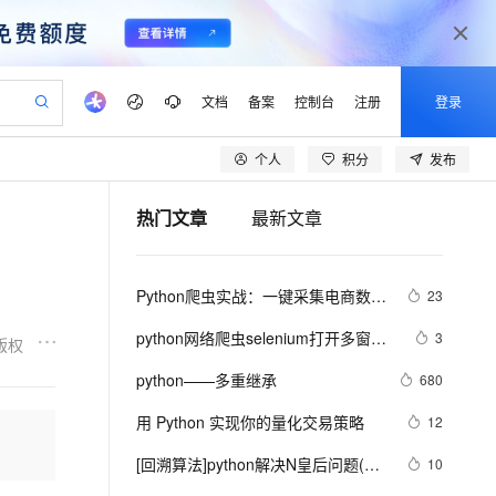
文档
备案
控制台
注册
登录
个人
积分
发布
验
作计划
器
AI 活动
专业服务
服务伙伴合作计划
开发者社区
加入我们
产品动态
服务平台百炼
阿里云 OPC 创新助力计划
热门文章
最新文章
一站式生成采购清单，支持单品或批量购买
可编辑精美 PPT 文稿
S产品伙伴计划（繁花）
峰会
CS
造的大模型服务与应用开发平台
Agency Agents：拥有专属领域专家
AI 生产力先锋
Al MaaS 服务伙伴赋能合作
域名
博文
Careers
至高可申请百万元
Qwen3.8-Max 模型上线
 轻松生成专业的 PPT
开启高性价比 AI 编程新体验
弹性可伸缩的云计算服务
先锋实践拓展 AI 生产力的边界
多领域专家智能体,一键组建 AI 虚拟交付团队
Token 补贴，五大权
计划
海大会
伙伴信用分合作计划
商标
问答
社会招聘
Python爬虫实战：一键采集电商数
23
益加速 OPC 成功
帕鲁游戏服务器
SS
HappyHorse 打造一站式影视创作平台
飞天发布时刻
HOT
Open Search 向量检索版支
划
备案
电子书
校园招聘
据，掌握市场动态！
联机服务器，轻松开启游戏
视频创作，一键激活电商全链路生产力
稳定、安全、高性价比、高性能的云存储服务
所见，即是所愿
持视频检索 Pipeline 功能
可视化编排打通从文字构思到成片全链路闭环
更多支持
python网络爬虫selenium打开多窗口
3
版权
划
公司注册
镜像站
视频生成
语音识别与合成
与切换页面
 智能体与工作流应用
漫剧工坊：一站式动画创作平台
AI 实训营
应用身份服务 (IDaaS)
python——多重继承
680
合作伙伴培训与认证
划
上云迁移
站生成，高效打造优质广告素材
全接入的云上超级电脑
通过阿里云百炼高效搭建AI应用,助力高效开发
快速生产连贯的高质量长漫剧
从基础到进阶，Agent 创客手把手教你
OpenClaw 管理能力上线
lScope
我要反馈
e-1.1-T2V
Qwen3-TTS-Flash
用 Python 实现你的量化交易策略
12
查询合作伙伴
n Alibaba Cloud ISV 合作
代维服务
建企业门户网站
10 分钟搭建微信、支付宝小程序
MaxCompute MaxFrame 提
畅细腻的高质量视频
离线语音合成大模型，多语言方言自适应，低延迟高稳定
创新加速
[回溯算法]python解决N皇后问题(20
ope
登录合作伙伴管理后台
10
我要建议
站，无忧落地极速上线
以可视化方式快速构建移动和 PC 门户网站
国内短信简单易用，安全可靠，秒级触达，全球覆盖200+国家和地区。
高效部署网站，快速应用到小程序
供自动弹性内存功能
行代码)