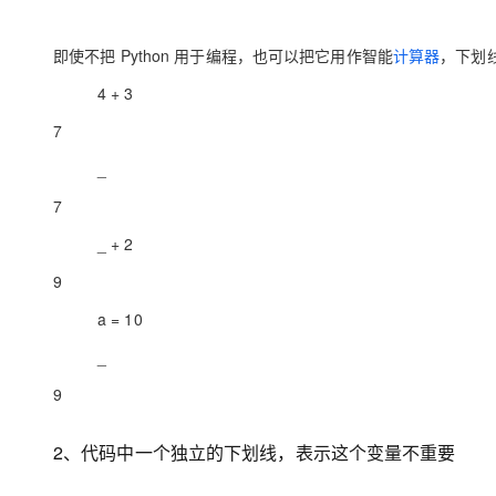
存储
天池大赛
Qwen3.7-Plus
云解析DNS
解决方案免费试用 新老
电子合同
最高领取价值200元试用
能看、能想、能动手的多模
安全
网络与CDN
AI 算法大赛
即使不把 Python 用于编程，也可以把它用作智能
计算器
，下划
畅捷通
大数据开发治理平台 Data
AI 产品 免费试用
网络
安全
云开发大赛
4 + 3
Qwen3-VL-Plus
Tableau 订阅
1亿+ 大模型 tokens 和 
7
可观测
入门学习赛
中间件
AI空中课堂在线直播课
云防火墙
140+云产品 免费试用
_
上云与迁云
云原生的云上边界网络安全
产品新客免费试用，最长1
数据库
生态解决方案
7
大模型服务
企业出海
大模型ACA认证体验
大数据计算
_ + 2
助力企业全员 AI 认知与能
行业生态解决方案
千问AI平台-Token Plan
政企业务
媒体服务
9
开发者生态解决方案
企业服务与云通信
a = 10
千问AI平台-模型体验
AI 开发和 AI 应用解决
在线体验全尺寸、多种模态
_
域名与网站
9
Happy 系列大模型
终端用户计算
2、代码中一个独立的下划线，表示这个变量不重要
Serverless
开发工具