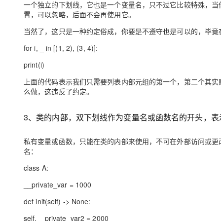
一个独立的下划线，它也是一个变量名，只不过它比较特殊，当
大模型解决方案
置，可以忽略，后面不会再使用它。
迁移与运维管理
快速部署 Dify，高效搭建 
当然了，这只是一种约定俗成，你要是不遵守也是可以的，毕竟
专有云
for i, _ in [(1, 2), (3, 4)]:
10 分钟在聊天系统中增加
print(i)
上面的代码表示我们只需要列表内部元组的第一个，第二个其实
么做，这违反了约定。
3、类的内部，双下划线作为变量名或函数名的开头，表
私有变量或函数，只能在类的内部来使用，不可在外部访问或更改，比如
名：
class A:
__private_var = 1000
def
init
(self) -> None:
self.__private_var2 = 2000