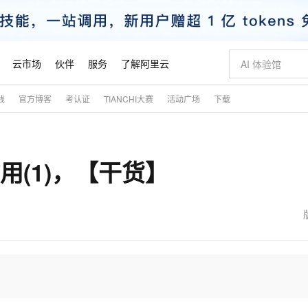
云市场
伙伴
服务
了解阿里云
践
官方博客
考认证
TIANCHI大赛
活动广场
下载
AI 特惠
数据与 API
成为产品伙伴
企业增值服务
最佳实践
价格计算器
AI 场景体
基础软件
产品伙伴合
阿里云认证
市场活动
配置报价
大模型
自助选配和估算价格
步到位
智启 AI 普惠权益
产品生态集成认证中心
企业支持计划
云上春晚
域名与网站
Qwen Audio：打造专属 AI 语音助手
千问官方 MaaS 平台，为开发者和 Agent 而生，新用户赠送 1 亿 + tokens 额度
一句话生成原生
AI Coding
阿里云Maa
2026 阿里云
云服务器 E
为企业打
数据集
Windows
大模型认证
模型
NEW
NEW
作用(1)，【干货】
格式还原
值低价云产品抢先购
至高享 1亿+免费 tokens，加速 Al 应用落地
提供智能易用的域名与建站服务
Qwen-Audio-3.0-Realtime 端到端实时语音角色扮演
输入一句话想法,
智能编程，一键
安全可靠、
产品生态伙伴
专家技术服务
云上奥运之旅
弹性计算合作
阿里云中企出
手机三要素
宝塔 Linux
全部认证
价格优势
开源旗舰模型
即刻拥有 DeepSeek-V4-Pro
阿里云 OPC 创新助力计划
千问大模型
一键部署幻兽
AI 电商营销
对象存储 O
大模型
产品生态伙伴工作台
企业增值服务台
云栖战略参考
云存储合作计
云栖大会
身份实名认证
CentOS
训练营
推动算力普惠，释放技术红利
最高返9万
真正可用的 1M 上下文,一次完成代码全链路开发
快速构建应用程序和网站，即刻迈出上云第一步
轻松解锁专属 DeepSeek-V4-Pro
至高百万元 Token 补贴，加速一人公司成长
多元化、高性能、安全可靠的大模型服务
一键购买专属
从图文生成到
云上的中国
数据库合作计
活动全景
短信
Docker
图片和
自进化智能体
5 分钟轻松部署专属 QwenPaw
Token Plan 模型订阅计划
数字证书管理服务（原SSL证书）
高效搭建 AI
AI 广告创作
无影云电脑
企业成长
NEW
HOT
信息公告
看见新力量
云网络合作计
OCR 文字识别
JAVA
越聪明
证享300元代金券
全托管，含MySQL、PostgreSQL、SQL Server、MariaDB多引擎
Qwen3.8-Max 首发尝鲜，限时加量 10 倍，夜间低至2折
实现全站HTTPS，呈现可信的WEB访问
从聊天伙伴进化为能主动干活的本地数字员工
图文、视频一
随时随地安
魔搭 Mode
Kimi-K3
HappyHors
NEW
loud
服务实践
官网公告
金融模力时刻
Salesforce O
版
发票查验
全能环境
Claude Code + GStack 打造工程团队
千问办公，限时限量积分加倍
Qoder
低代码高效构
AI 建站
短信服务
型
NEW
作计划
Kimi 最新旗舰模型，长程编程与推理利器
让文字生成流
计划
创新中心
魔搭 ModelSc
健康状态
理服务
让AI从“聊天伙伴”进化为能干活的“数字员工”
安装技能 GStack，拥有专属 AI 工程团队
你的AI工作搭子，覆盖日常办公高频场景
面向真实软件的智能体编程平台
0 代码专业建
客户案例
天气预报查询
操作系统
态合作计划