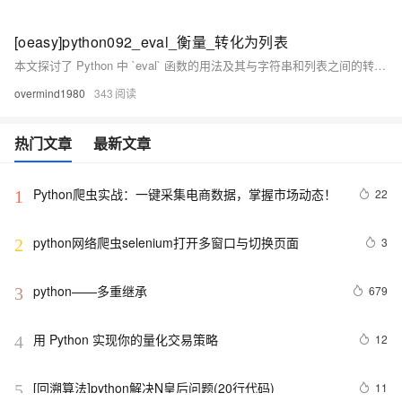
[oeasy]python092_eval_衡量_转化为列表
本文探讨了 Python 中 `eval` 函数的用法及其与字符串和列表之间的转换关系。通过实例分析，展示了如何使用 `eval` 将字符串转化为对应的数据类型，例如将表示列表的字符串转回列表。同时，文章深入讲解了 `eval` 的工作机制，包括根据本地和全局变量对字符串进行计算的能力。此外，还提醒了命名变量时需避免覆盖内置类名（如 `str`、`int`、`list`）的重要性，以免影响程序正常运行。最后，简要提及字符串和列表索引中负数的应用，并为读者提供了进一步学习的资源链接。
overmind1980
343
热门文章
最新文章
Python爬虫实战：一键采集电商数据，掌握市场动态！
22
1
python网络爬虫selenium打开多窗口与切换页面
3
2
python——多重继承
679
3
用 Python 实现你的量化交易策略
12
4
[回溯算法]python解决N皇后问题(20行代码)
11
5