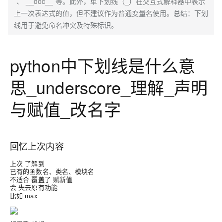
`、`__doc__`等。此外，单下划线（_）在交互式解释器中表示
上一次表达式的值，但不建议作为普通变量名使用。总结：下划
线用于避免命名冲突及特殊标识。
python中下划线是什么意
思_underscore_理解_声明
与赋值_改名字
回忆上次内容
上次 了解到
已有的函数名、类名、模块名
不适合 覆盖了 赋新值
会 失去
功能
原有
比如 max