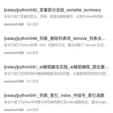
[oeasy]python082_变量部分总结_variable_summary
本文介绍了变量的定义、声明、赋值及删除操作，以及Python中的命名规则和常见数据类型。通过示例讲解了字符串与整型的基本用法、类型转换方法和加法运算的区别。此外，还涉及异常处理（try-except）、模块导入（如math和random）及随机数生成等内容。最后总结了实验要点，包括捕获异常、进制转化、变量类型及其相互转换，并简述了编程中AI辅助的应用策略，强调明确目标、分步实施和逐步巩固的重要性。更多资源可在蓝桥、GitHub和Gitee获取。
overmind1980
380
[oeasy]python089_列表_删除列表项_remove_列表长度_len
本文介绍了Python列表（list）的操作方法，重点讲解了`remove`方法的使用。通过实例演示如何删除列表中的元素，探讨了`ValueError`异常产生的原因，并分析了时间复杂度O(n)的概念。同时提及了`clear`方法清空列表的功能及`len`函数获取列表长度的用法。最后以购物清单为例，展示列表的实际应用场景，并预告快速生成列表的方法将在后续内容中介绍。
overmind1980
429
[oeasy]python081_ai编程最佳实践_ai辅助编程_提出要求_解决问题
本文介绍了如何利用AI辅助编程解决实际问题，以猫屎咖啡的购买为例，逐步实现将购买斤数换算成人民币金额的功能。文章强调了与AI协作时的三个要点：1) 去除无关信息，聚焦目标；2) 将复杂任务拆解为小步骤，逐步完成；3) 巩固已有成果后再推进。最终代码实现了输入验证、单位转换和价格计算，并保留两位小数。总结指出，在AI时代，人类负责明确目标、拆分任务和确认结果，AI则负责生成代码、解释含义和提供优化建议，编程不会被取代，而是会更广泛地融入各领域。
overmind1980
537
[oeasy]python091_列表_索引_index_中括号_索引函数
本文介绍了Python中列表与字符串的索引及index函数用法。通过range生成列表，使用索引[]访问和修改列表元素，index函数查找元素位置。字符串支持索引访问但不可直接修改。还探讨了16进制数在Python中的表示方法，以及日期、月份等特殊字符的Unicode范围。最后总结了列表与字符串操作的区别，并预告后续内容，提供蓝桥云课、GitHub和Gitee链接供进一步学习。
overmind1980
409