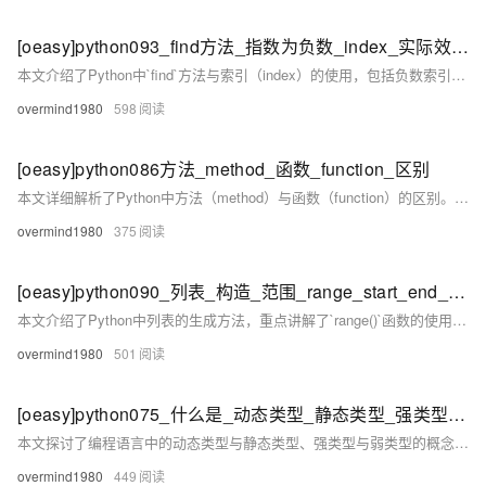
[oeasy]python093_find方法_指数为负数_index_实际效果
本文介绍了Python中`find`方法与索引（index）的使用，包括负数索引的实际效果。回顾了`eval`函数的应用，并强调类名如`str`、`int`、`list`不可用作变量名以避免覆盖。通过示例解析了负数索引在字符串和列表中的作用，以及`index`方法的三个参数（value、start、stop）的用法。同时对比了`index`和`find`方法的区别：`index`找不到子串时抛出`ValueError`，而`find`返回-1。最后总结了正负索引的使用场景及两者的特性，提供了相关学习资源链接。
overmind1980
598
[oeasy]python086方法_method_函数_function_区别
本文详细解析了Python中方法（method）与函数（function）的区别。通过回顾列表操作如`append`，以及随机模块的使用，介绍了方法作为类的成员需要通过实例调用的特点。对比内建函数如`print`和`input`，它们无需对象即可直接调用。总结指出方法需基于对象调用且包含`self`参数，而函数独立存在无需`self`。最后提供了学习资源链接，方便进一步探索。
overmind1980
375
[oeasy]python090_列表_构造_范围_range_start_end_step_步长
本文介绍了Python中列表的生成方法，重点讲解了`range()`函数的使用。通过`range(start, stop, step)`可生成一系列整数，支持正负步长，但不支持小数参数。文章从基础的列表追加、直接赋值到复杂的应用场景（如生成等宽字体的月份列表），结合实例演示了`range()`的灵活性与实用性。最后总结了`range()`的关键特性：前闭后开、支持负数步长，并提供了进一步学习的资源链接。
overmind1980
501
[oeasy]python075_什么是_动态类型_静态类型_强类型_弱类型_编译_运行
本文探讨了编程语言中的动态类型与静态类型、强类型与弱类型的概念。通过实例分析，如Python允许变量类型动态变化（如`age`从整型变为字符串），而C语言一旦声明变量类型则不可更改，体现了动态与静态类型的差异。此外，文章还对比了强类型（如Python，不允许隐式类型转换）和弱类型（如JavaScript，支持自动类型转换）的特点。最后总结指出，Python属于动态类型、强类型语言，对初学者友好但需注意类型混淆，并预告下期内容及提供学习资源链接。
overmind1980
449