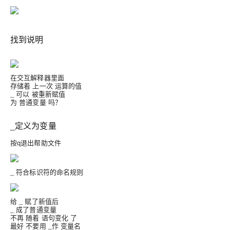
找到说明
在交互解释器里面
存储着 上一次 运算的值
_ 可以 被重新赋值
为 普通变量 吗？
_定义为变量
按q退出帮助文件
_ 符合标识符的命名规则
给 _ 赋了新值后
_ 成了普通变量
不再 随着 语句变化 了
最好 不要用 _作 变量名