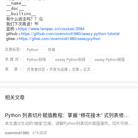
__name__
__doc__
__builtins__
有什么说法吗？？🤔
我们下次再说！👋
蓝桥->
https://www.lanqiao.cn/courses/3584
github->
https://github.com/overmind1980/oeasy-python-tutorial
gitee->
https://gitee.com/overmind1980/oeasypython
文章标签：
Python
存储
关键词：
Python划线
oeasy Python划线
oeasy Python赋值
来 源：
开发者社区
>
开发与运维
>
文章
> 正文
相关文章
Python 列表切片赋值教程：掌握 “移花接木” 式列表修改技巧
本文通过生动的“嫁接”比喻，讲解Python列表切片赋值操作。切片可修改原列表内容，实现头部、尾部或中间元素替换，支持不等长赋值，灵活实现列表结构更新。
overmind1980
479