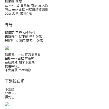
如果我
想
就
让 max 当 变量名 表示
值
最大
想让 max函数 可以继续被调用
又该
做呢？🤔
怎么
外号
班里面 已经 有个张伟
再新来个 就不能 还叫张伟
只能叫 大张伟 或者 小张伟
如果使用max 作为变量名
会把max函数 屏蔽掉
在结尾处 加个下划线
使用max_
不会屏蔽 max函数
下划线在哪
下划线
shift + -
得到 _