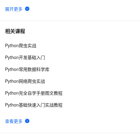
python_list
671
6
Python之计算24点
477
7
相关课程
Python爬虫实战
Python中的find()和count()方法详解
10
8
Python开发基础入门
Python 二维码的读取与生成：使用链接生成二维码、读
10
9
Python常用数据科学库
取二维码里的链接
python 模块初始
642
10
Python网络爬虫实战
Python完全自学手册图文教程
Python基础快速入门实战教程
查看更多