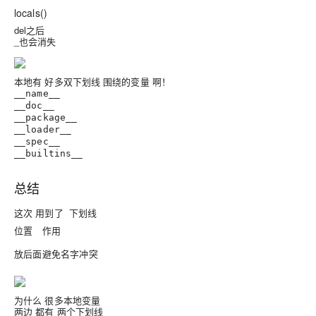
locals
()
del之后
_也会消失
本地有 好多双下划线 围绕的变量 啊！
__name__
__doc__
__package__
__loader__
__spec__
__builtins__
总结
这次 用到了
下划线
位置
作用
放后面
避免名字冲突
为什么 很多本地变量
两边 都有 两个下划线